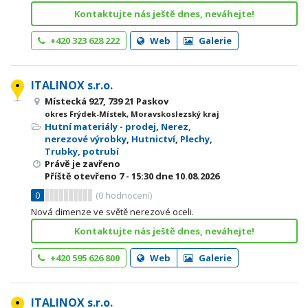
Kontaktujte nás ještě dnes, neváhejte!
+420 323 628 222
Web
Galerie
ITALINOX s.r.o.
Místecká 927, 739 21 Paskov
okres Frýdek-Místek, Moravskoslezský kraj
Hutní materiály - prodej
,
Nerez,
nerezové výrobky
,
Hutnictví
,
Plechy
,
Trubky, potrubí
Právě je zavřeno
Příště otevřeno
7 - 15:30
dne 10.08.2026
0
(
0
hodnocení)
Nová dimenze ve světě nerezové oceli.
Kontaktujte nás ještě dnes, neváhejte!
+420 595 626 800
Web
Galerie
ITALINOX s.r.o.