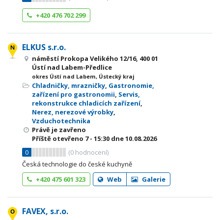
+420 476 702 299
ELKUS s.r.o.
náměstí Prokopa Velikého 12/16, 400 01
Ústí nad Labem-Předlice
okres Ústí nad Labem, Ústecký kraj
Chladničky, mrazničky
,
Gastronomie,
zařízení pro gastronomii
,
Servis,
rekonstrukce chladicích zařízení
,
Nerez, nerezové výrobky
,
Vzduchotechnika
Právě je zavřeno
Příště otevřeno
7 - 15:30
dne 10.08.2026
0
(
0
hodnocení)
Česká technologie do české kuchyně
+420 475 601 323
Web
Galerie
FAVEX, s.r.o.