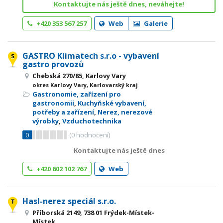
Kontaktujte nás ještě dnes, neváhejte!
+420 353 567 257
Web
Galerie
GASTRO Klimatech s.r.o - vybavení
gastro provozů
Chebská 270/85, Karlovy Vary
okres Karlovy Vary, Karlovarský kraj
Gastronomie, zařízení pro
gastronomii
,
Kuchyňské vybavení,
potřeby a zařízení
,
Nerez, nerezové
výrobky
,
Vzduchotechnika
0
(
0
hodnocení)
Kontaktujte nás ještě dnes
+420 602 102 767
Web
Hasl-nerez speciál s.r.o.
Příborská 2149, 738 01 Frýdek-Místek-
Místek