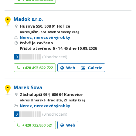
Madok s.r.o.
Husova 550, 508 01 Hořice
okres Jičín, Královéhradecký kraj
Nerez, nerezové výrobky
Právě je zavřeno
Příště otevřeno
6 - 14:45
dne 10.08.2026
0
(
0
hodnocení)
+420 493 622 722
Web
Galerie
Marek Sova
Záchalupčí 954, 686 04 Kunovice
okres Uherské Hradiště, Zlínský kraj
Nerez, nerezové výrobky
0
(
0
hodnocení)
+420 732 850 521
Web