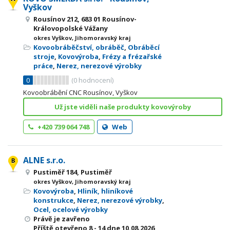
Vyškov
Rousínov 212, 683 01 Rousínov-
Královopolské Vážany
okres Vyškov, Jihomoravský kraj
Kovoobráběčství, obráběč
,
Obráběcí
stroje
,
Kovovýroba
,
Frézy a frézařské
práce
,
Nerez, nerezové výrobky
0
(
0
hodnocení)
Kovoobrábění CNC Rousínov, Vyškov
Už jste viděli naše produkty kovovýroby
+420 739 064 748
Web
ALNE s.r.o.
Pustiměř 184, Pustiměř
okres Vyškov, Jihomoravský kraj
Kovovýroba
,
Hliník, hliníkové
konstrukce
,
Nerez, nerezové výrobky
,
Ocel, ocelové výrobky
Právě je zavřeno
Příště otevřeno
8 - 14
dne 10.08.2026