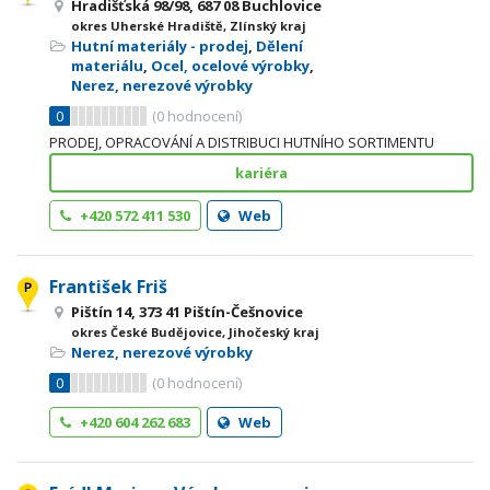
Hradišťská 98/98, 687 08 Buchlovice
okres Uherské Hradiště, Zlínský kraj
Hutní materiály - prodej
,
Dělení
materiálu
,
Ocel, ocelové výrobky
,
Nerez, nerezové výrobky
0
(
0
hodnocení)
PRODEJ, OPRACOVÁNÍ A DISTRIBUCI HUTNÍHO SORTIMENTU
kariéra
+420 572 411 530
Web
František Friš
Pištín 14, 373 41 Pištín-Češnovice
okres České Budějovice, Jihočeský kraj
Nerez, nerezové výrobky
0
(
0
hodnocení)
+420 604 262 683
Web