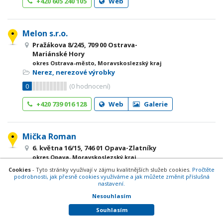
+420 605 240 105
Web
Melon s.r.o.
Pražákova 8/245, 709 00 Ostrava-
Mariánské Hory
okres Ostrava-město, Moravskoslezský kraj
Nerez, nerezové výrobky
0
(
0
hodnocení)
+420 739 016 128
Web
Galerie
Mička Roman
6. května 16/15, 746 01 Opava-Zlatníky
okres Opava, Moravskoslezský kraj
Nerez, nerezové výrobky
Cookies
- Tyto stránky využívají v zájmu kvalitnějších služeb cookies.
Pročtěte
Právě je zavřeno
podrobnosti, jak přesně cookies využíváme a jak můžete změnit příslušná
Příště otevřeno
7 - 16
nastavení.
dne 10.08.2026
Nesouhlasím
0
(
0
hodnocení)
Umělecké řemeslné zpracování kovů
Souhlasím