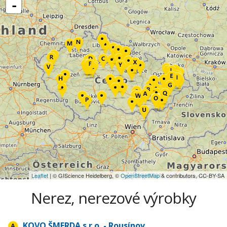
-
Leaflet
| © GIScience Heidelberg, ©
OpenStreetMap
& contributors, CC-BY-SA
Nerez, nerezové výrobky
KOVO ŠMERDA s.r.o. - Rousínov,