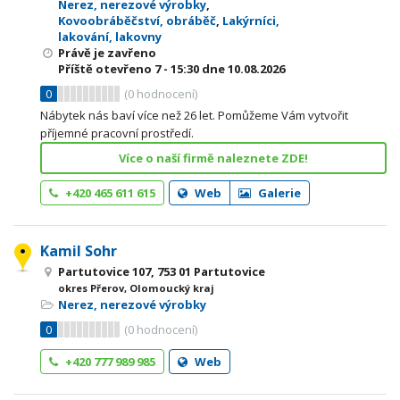
Nerez, nerezové výrobky
,
Kovoobráběčství, obráběč
,
Lakýrníci,
lakování, lakovny
Právě je zavřeno
Příště otevřeno
7 - 15:30
dne 10.08.2026
0
(
0
hodnocení)
Nábytek nás baví více než 26 let. Pomůžeme Vám vytvořit
příjemné pracovní prostředí.
Více o naší firmě naleznete ZDE!
+420 465 611 615
Web
Galerie
Kamil Sohr
Partutovice 107, 753 01 Partutovice
okres Přerov, Olomoucký kraj
Nerez, nerezové výrobky
0
(
0
hodnocení)
+420 777 989 985
Web