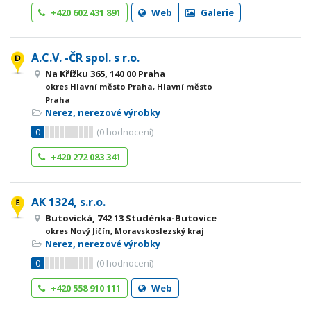
+420 602 431 891
Web
Galerie
A.C.V. -ČR spol. s r.o.
Na Křížku 365, 140 00 Praha
okres Hlavní město Praha, Hlavní město
Praha
Nerez, nerezové výrobky
0
(
0
hodnocení)
+420 272 083 341
AK 1324, s.r.o.
Butovická, 742 13 Studénka-Butovice
okres Nový Jičín, Moravskoslezský kraj
Nerez, nerezové výrobky
0
(
0
hodnocení)
+420 558 910 111
Web