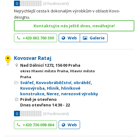
0
(
0
hodnocení)
Nejrychlejší cesta k dokonalým výrobkům v oblasti Kovo-
designu.
Kontaktujte nás ještě dnes, neváhejte!
+420 602 760 500
Web
Galerie
Kovosvar Rataj
Nad Dálnicí 1272, 156 00 Praha
okres Hlavní město Praha, Hlavní město
Praha
Svářeč
,
Kovoobráběčství, obráběč
,
Kovovýroba
,
Hliník, hliníkové
konstrukce
,
Nerez, nerezové výrobky
Právě je otevřeno
Dnes otevřeno
14:30 - 22
0
(
0
hodnocení)
+420 736 698 664
Web