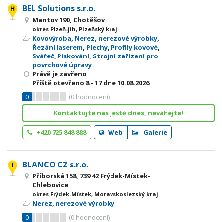
BEL Solutions s.r.o.
Mantov 190, Chotěšov
okres Plzeň-jih, Plzeňský kraj
Kovovýroba
,
Nerez, nerezové výrobky
,
Řezání laserem
,
Plechy
,
Profily kovové
,
Svářeč
,
Pískování
,
Strojní zařízení pro
povrchové úpravy
Právě je zavřeno
Příště otevřeno
8 - 17
dne 10.08.2026
0
(
0
hodnocení)
Kontaktujte nás ještě dnes, neváhejte!
+420 725 848 888
Web
Galerie
BLANCO CZ s.r.o.
Příborská 158, 739 42 Frýdek-Místek-
Chlebovice
okres Frýdek-Místek, Moravskoslezský kraj
Nerez, nerezové výrobky
0
(
0
hodnocení)