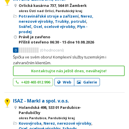
Orlická kasárna 737, 564 01 Žamberk
okres Ústí nad Orlicí, Pardubický kraj
Potravinářské stroje a zařízení
,
Nerez,
nerezové výrobky
,
Trubky, potrubí
,
Svářeč
,
Ocel, ocelové výrobky
,
Plyn -
prodej
Právě je zavřeno
Příště otevřeno
06:30 - 15
dne 10.08.2026
0
(
0
hodnocení)
Špička ve svém oboru! Komplexní služby tuzemským i
zahraničním klientům.
Kontaktujte nás ještě dnes, neváhejte!
+420 465 612 996
Web
Galerie
ISAZ - Markl a spol. v.o.s.
Holandská 498, 533 01 Pardubice-
Pardubičky
okres Pardubice, Pardubický kraj
Kovovýroba
,
Nerez, nerezové výrobky
,
Ocel, ocelové výrobky
,
Schody,