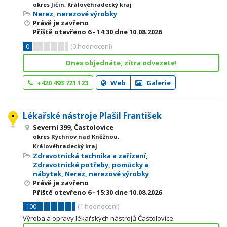
okres Jičín, Královéhradecký kraj
Nerez, nerezové výrobky
Právě je zavřeno
Příště otevřeno
6 - 14:30
dne 10.08.2026
0
(
0
hodnocení)
Dnes objednáte, zítra odvezete!
+420 493 721 123
Web
Galerie
Lékařské nástroje Plašil František
Severní 399, Častolovice
okres Rychnov nad Kněžnou,
Královéhradecký kraj
Zdravotnická technika a zařízení
,
Zdravotnické potřeby, pomůcky a
nábytek
,
Nerez, nerezové výrobky
Právě je zavřeno
Příště otevřeno
6 - 15:30
dne 10.08.2026
100
(
1
hodnocení)
Výroba a opravy lékařských nástrojů Častolovice.