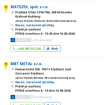
MATEZEX, spol. s r.o.
Pražská třída 137A/792, 500 04 Hradec
Králové-Kukleny
okres Hradec Králové, Královéhradecký kraj
Nerez, nerezové výrobky
Právě je zavřeno
Příště otevřeno
6 - 15:30
dne 10.08.2026
0
(
0
hodnocení)
+420 495 532 230
Web
MBT METAL s.r.o.
Hamernická 230, 739 11 Frýdlant nad
Ostravicí-Frýdlant
okres Frýdek-Místek, Moravskoslezský kraj
Nerez, nerezové výrobky
Právě je zavřeno
Příště otevřeno
8 - 15
dne 10.08.2026
0
(
0
hodnocení)