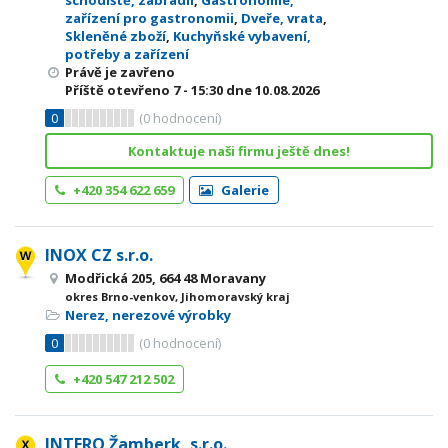
schodiště, zábradlí
,
Gastronomie,
zařízení pro gastronomii
,
Dveře, vrata
,
Skleněné zboží
,
Kuchyňské vybavení,
potřeby a zařízení
Právě je zavřeno
Příště otevřeno
7 - 15:30
dne 10.08.2026
0
(
0
hodnocení)
Kontaktuje naši firmu ještě dnes!
+420 354 622 659
Galerie
INOX CZ s.r.o.
Modřická 205, 664 48 Moravany
okres Brno-venkov, Jihomoravský kraj
Nerez, nerezové výrobky
0
(
0
hodnocení)
+420 547 212 502
INTERO Žamberk, s.r.o.