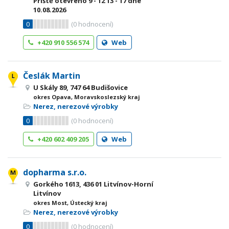
Příště otevřeno
9 - 12
13 - 17
dne
10.08.2026
0
(
0
hodnocení)
+420 910 556 574
Web
Česlák Martin
U Skály 89, 747 64 Budišovice
okres Opava, Moravskoslezský kraj
Nerez, nerezové výrobky
0
(
0
hodnocení)
+420 602 409 205
Web
dopharma s.r.o.
Gorkého 1613, 436 01 Litvínov-Horní
Litvínov
okres Most, Ústecký kraj
Nerez, nerezové výrobky
0
(
0
hodnocení)