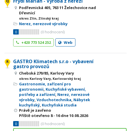
Frýdl Marian - Výroba z nerezi
Podřevnická 405, 763 11 Želechovice nad
Dřevnicí
okres Zlín, Zlínský kraj
Nerez, nerezové výrobky
0
(
0
hodnocení)
+420 773 524 252
Web
GASTRO Klimatech s.r.o - vybavení
gastro provozů
Chebská 270/85, Karlovy Vary
okres Karlovy Vary, Karlovarský kraj
Gastronomie, zařízení pro
gastronomii
,
Kuchyňské vybavení,
potřeby a zařízení
,
Nerez, nerezové
výrobky
,
Vzduchotechnika
,
Nábytek
kuchyňský
,
Kuchyňská studia
Právě je zavřeno
Příště otevřeno
8 - 16
dne 10.08.2026
0
(
0
hodnocení)