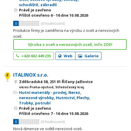
schodiště, zábradlí
Právě je zavřeno
Příště otevřeno
6 - 16
dne 10.08.2026
0
(
0
hodnocení)
Produkce firmy je zaměřena na výrobu z oceli a nerezových
ocelí.
Výroba z oceli a nerezových ocelí, info ZDE!
+420 602 449 235
Web
Galerie
ITALINOX s.r.o.
Zděbradská 58, 251 01 Říčany-Jažlovice
okres Praha-východ, Středočeský kraj
Hutní materiály - prodej
,
Nerez,
nerezové výrobky
,
Hutnictví
,
Plechy
,
Trubky, potrubí
Právě je zavřeno
Příště otevřeno
7 - 16
dne 10.08.2026
0
(
0
hodnocení)
Nová dimenze ve světě nerezové oceli.