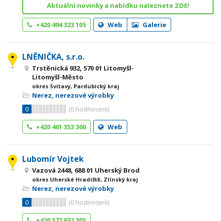
Aktuální novinky a nabídku naleznete ZDE!
+420 494 323 105
Web
Galerie
LNĚNIČKA, s.r.o.
Trstěnická 932, 570 01 Litomyšl-
Litomyšl-Město
okres Svitavy, Pardubický kraj
Nerez, nerezové výrobky
0
(
0
hodnocení)
+420 461 353 360
Web
Lubomír Vojtek
Vazová 2448, 688 01 Uherský Brod
okres Uherské Hradiště, Zlínský kraj
Nerez, nerezové výrobky
0
(
0
hodnocení)
+420 572 632 305