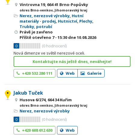
Vintrovna 19, 664 41 Brno-Popůvky
okres Brno-venkov, Jihomoravský kraj
Nerez, nerezové výrobky
,
Hutní
materiály - prodej
,
Hutnictví
,
Plechy
,
Trubky, potrubí
Právě je zavřeno
Příště otevřeno
7 - 15:30
dne 10.08.2026
0
(
0
hodnocení)
Nová dimenze ve světě nerezové oceli.
Kontaktujte nás ještě dnes, neváhejte!
+420 532 280 111
Web
Galerie
Jakub Tuček
Husova 6/274, 664 34 Kuřim
okres Brno-venkov, Jihomoravský kraj
Nerez, nerezové výrobky
0
(
0
hodnocení)
+420 608 612 630
Web