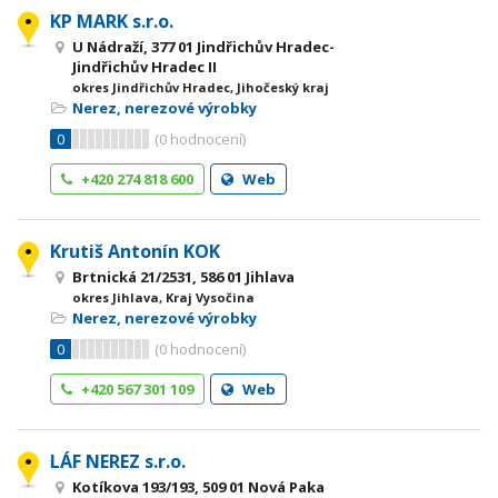
KP MARK s.r.o.
U Nádraží, 377 01 Jindřichův Hradec-
Jindřichův Hradec II
okres Jindřichův Hradec, Jihočeský kraj
Nerez, nerezové výrobky
0
(
0
hodnocení)
+420 274 818 600
Web
Krutiš Antonín KOK
Brtnická 21/2531, 586 01 Jihlava
okres Jihlava, Kraj Vysočina
Nerez, nerezové výrobky
0
(
0
hodnocení)
+420 567 301 109
Web
LÁF NEREZ s.r.o.
Kotíkova 193/193, 509 01 Nová Paka