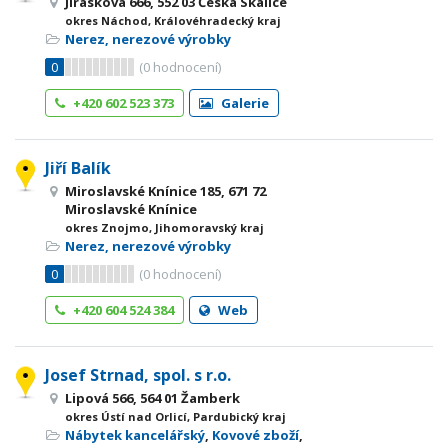
Jiráskova 666, 552 03 Česká Skalice
okres Náchod, Královéhradecký kraj
Nerez, nerezové výrobky
0
(
0
hodnocení)
+420 602 523 373
Galerie
Jiří Balík
Miroslavské Knínice 185, 671 72
Miroslavské Knínice
okres Znojmo, Jihomoravský kraj
Nerez, nerezové výrobky
0
(
0
hodnocení)
+420 604 524 384
Web
Josef Strnad, spol. s r.o.
Lipová 566, 564 01 Žamberk
okres Ústí nad Orlicí, Pardubický kraj
Nábytek kancelářský
,
Kovové zboží
,