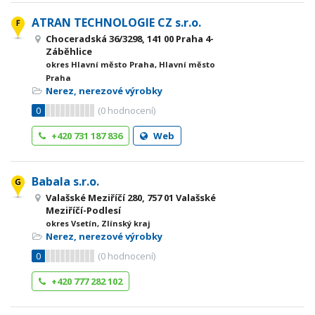
ATRAN TECHNOLOGIE CZ s.r.o.
Choceradská 36/3298, 141 00 Praha 4-
Záběhlice
okres Hlavní město Praha, Hlavní město
Praha
Nerez, nerezové výrobky
0
(
0
hodnocení)
+420 731 187 836
Web
Babala s.r.o.
Valašské Meziříčí 280, 757 01 Valašské
Meziříčí-Podlesí
okres Vsetín, Zlínský kraj
Nerez, nerezové výrobky
0
(
0
hodnocení)
+420 777 282 102