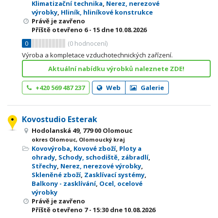
Klimatizační technika
,
Nerez, nerezové
výrobky
,
Hliník, hliníkové konstrukce
Právě je zavřeno
Příště otevřeno
6 - 15
dne 10.08.2026
0
(
0
hodnocení)
Výroba a kompletace vzduchotechnických zařízení.
Aktuální nabídku výrobků naleznete ZDE!
+420 569 487 237
Web
Galerie
Kovostudio Esterak
Hodolanská 49, 779 00 Olomouc
okres Olomouc, Olomoucký kraj
Kovovýroba
,
Kovové zboží
,
Ploty a
ohrady
,
Schody, schodiště, zábradlí
,
Střechy
,
Nerez, nerezové výrobky
,
Skleněné zboží
,
Zasklívací systémy
,
Balkony - zasklívání
,
Ocel, ocelové
výrobky
Právě je zavřeno
Příště otevřeno
7 - 15:30
dne 10.08.2026