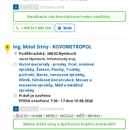
0
(
0
hodnocení)
Neváhejte nás kontaktovat nebo navštívit.
+420 517 440 184
Web
Ing. Miloš Sitný - KOVOMETROPOL
Poděbradská, 288 02 Nymburk
okres Nymburk, Středočeský kraj
Hutní materiály - prodej
,
Ocel, ocelové
výrobky
,
Železo
,
Plechy
,
Trubky,
potrubí
,
Nerez, nerezové výrobky
,
Hliník, hliníkové konstrukce
,
Mosaz a
mosazné výrobky
,
Měď a měděné
výrobky
Právě je zavřeno
Příště otevřeno
7:30 - 17
dne 10.08.2026
0
(
0
hodnocení)
• ŽELEZO • HLINÍK • NEREZ • MOSAZ • MĚĎ • BRONZ •
Máme nízké ceny a špičkovou kvalitu materiálů!