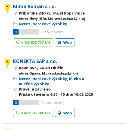
Klíma Roman s.r.o.
Příborská 24c/73, 742 21 Kopřivnice
okres Nový Jičín, Moravskoslezský kraj
Nerez, nerezové výrobky
0
(
0
hodnocení)
+420 608 707 845
Web
KONEKTA SAP s.r.o.
Rovniny 9, 748 01 Hlučín
okres Opava, Moravskoslezský kraj
Nerez, nerezové výrobky
,
Mléko a
mléčné výrobky
Právě je zavřeno
Příště otevřeno
6:30 - 15
dne 10.08.2026
0
(
0
hodnocení)
+420 595 041 122
Web