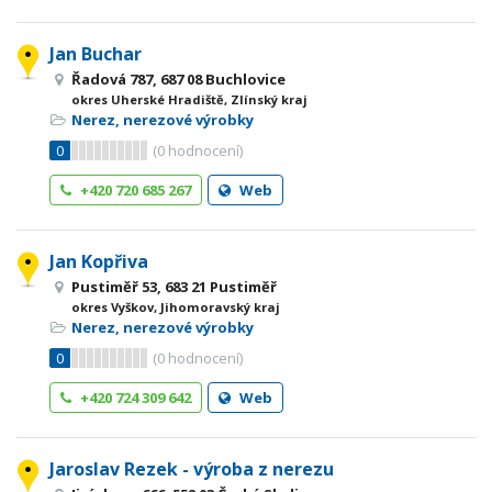
Jan Buchar
Řadová 787, 687 08 Buchlovice
okres Uherské Hradiště, Zlínský kraj
Nerez, nerezové výrobky
0
(
0
hodnocení)
+420 720 685 267
Web
Jan Kopřiva
Pustiměř 53, 683 21 Pustiměř
okres Vyškov, Jihomoravský kraj
Nerez, nerezové výrobky
0
(
0
hodnocení)
+420 724 309 642
Web
Jaroslav Rezek - výroba z nerezu