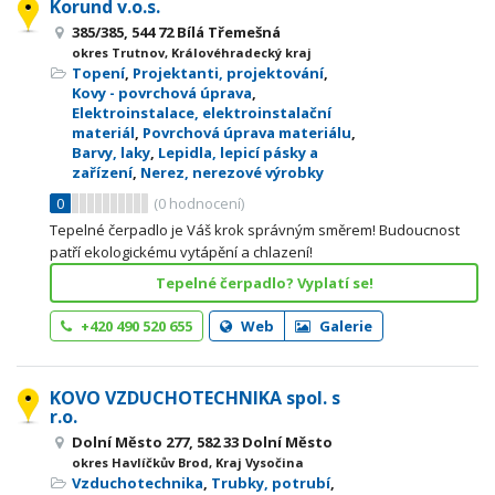
Korund v.o.s.
385/385, 544 72 Bílá Třemešná
okres Trutnov, Královéhradecký kraj
Topení
,
Projektanti, projektování
,
Kovy - povrchová úprava
,
Elektroinstalace, elektroinstalační
materiál
,
Povrchová úprava materiálu
,
Barvy, laky
,
Lepidla, lepicí pásky a
zařízení
,
Nerez, nerezové výrobky
0
(
0
hodnocení)
Tepelné čerpadlo je Váš krok správným směrem! Budoucnost
patří ekologickému vytápění a chlazení!
Tepelné čerpadlo? Vyplatí se!
+420 490 520 655
Web
Galerie
KOVO VZDUCHOTECHNIKA spol. s
r.o.
Dolní Město 277, 582 33 Dolní Město
okres Havlíčkův Brod, Kraj Vysočina
Vzduchotechnika
,
Trubky, potrubí
,