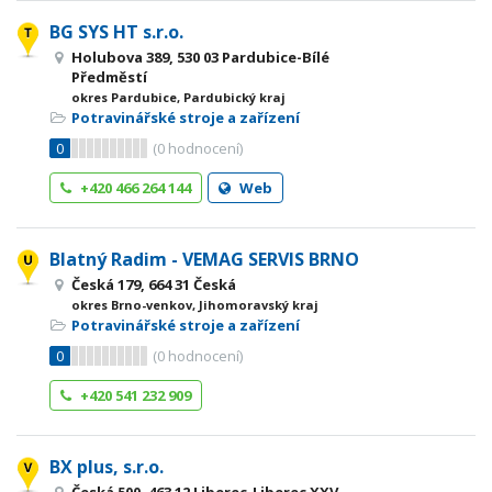
BG SYS HT s.r.o.
Holubova 389, 530 03 Pardubice-Bílé
Předměstí
okres Pardubice, Pardubický kraj
Potravinářské stroje a zařízení
0
(
0
hodnocení)
+420 466 264 144
Web
Blatný Radim - VEMAG SERVIS BRNO
Česká 179, 664 31 Česká
okres Brno-venkov, Jihomoravský kraj
Potravinářské stroje a zařízení
0
(
0
hodnocení)
+420 541 232 909
BX plus, s.r.o.