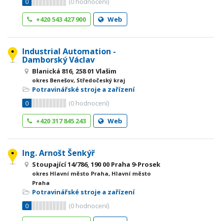
0
(
0
hodnocení)
+420 543 427 900
Web
Industrial Automation -
Damborský Václav
Blanická 816, 258 01 Vlašim
okres Benešov, Středočeský kraj
Potravinářské stroje a zařízení
0
(
0
hodnocení)
+420 317 845 243
Web
Ing. Arnošt Šenkýř
Stoupající 14/786, 190 00 Praha 9-Prosek
okres Hlavní město Praha, Hlavní město
Praha
Potravinářské stroje a zařízení
0
(
0
hodnocení)