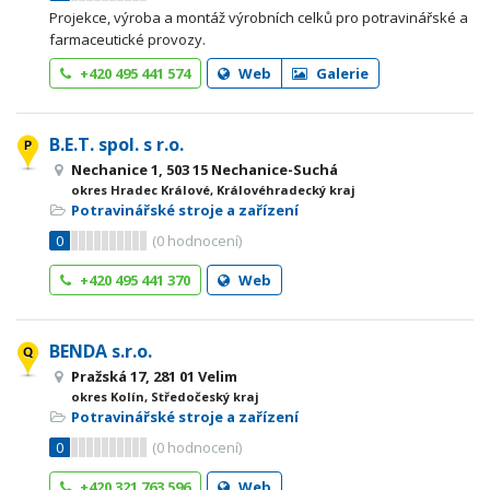
Projekce, výroba a montáž výrobních celků pro potravinářské a
farmaceutické provozy.
+420 495 441 574
Web
Galerie
B.E.T. spol. s r.o.
Nechanice 1, 503 15 Nechanice-Suchá
okres Hradec Králové, Královéhradecký kraj
Potravinářské stroje a zařízení
0
(
0
hodnocení)
+420 495 441 370
Web
BENDA s.r.o.
Pražská 17, 281 01 Velim
okres Kolín, Středočeský kraj
Potravinářské stroje a zařízení
0
(
0
hodnocení)
+420 321 763 596
Web