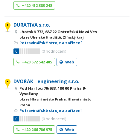
+420 412 383 248
DURATIVA s.r.o.
Lhotská 772, 687 22 Ostrožská Nová Ves
okres Uherské Hradiště, Zlínský kraj
Potravinářské stroje a zařízení
0
(
0
hodnocení)
+420 572 542 405
Web
DVOŘÁK - engineering s.r.o.
Pod Harfou 70/933, 190 00 Praha 9-
Vysočany
okres Hlavní město Praha, Hlavní město
Praha
Potravinářské stroje a zařízení
0
(
0
hodnocení)
+420 266 786 975
Web