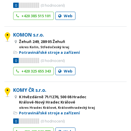
0
(
0
hodnocení)
+420 385 515 101
Web
KOMON s.r.o.
Žehuň 249, 289 05 Žehuň
okres Kolín, Středočeský kraj
Potravinářské stroje a zařízení
0
(
0
hodnocení)
+420 325 655 343
Web
KOMY ČR s.r.o.
K Hvězdárně 71/1276, 500 08 Hradec
Králové-Nový Hradec Králové
okres Hradec Králové, Královéhradecký kraj
Potravinářské stroje a zařízení
0
(
0
hodnocení)