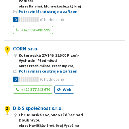
Podlesí
okres Karviná, Moravskoslezský kraj
Potravinářské stroje a zařízení
0
(
0
hodnocení)
+420 596 410 919
CORN s.r.o.
Koterovská 27/149, 326 00 Plzeň-
Východní Předměstí
okres Plzeň-město, Plzeňský kraj
Potravinářské stroje a zařízení
0
(
0
hodnocení)
+420 377 243 679
Web
D & S společnost s.r.o.
Chrudimská 162, 582 63 Ždírec nad
Doubravou
okres Havlíčkův Brod, Kraj Vysočina