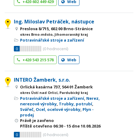
+420 602 449 429
Web
Ing. Miloslav Petráček, nástupce
Preslova 8/715, 602 00 Brno-Stránice
okres Brno-město, Jihomoravský kraj
Potravinářské stroje a zařízení
0
(
0
hodnocení)
+420 543 215 578
Web
INTERO Žamberk, s.r.o.
Orlická kasárna 737, 564 01 Žamberk
okres Ústí nad Orlicí, Pardubický kraj
Potravinářské stroje a zařízení
,
Nerez,
nerezové výrobky
,
Trubky, potrubí
,
Svářeč
,
Ocel, ocelové výrobky
,
Plyn -
prodej
Právě je zavřeno
Příště otevřeno
06:30 - 15
dne 10.08.2026
0
(
0
hodnocení)