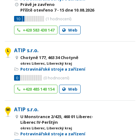
Právě je zavřeno
Příště otevřeno
7 - 15
dne 10.08.2026
10
(
1
hodnocení)
+420 583 430 147
Web
ATIP s.r.o.
Chotyně 177, 463 34 Chotyně
okres Liberec, Liberecký kraj
Potravinářské stroje a zařízení
0
(
0
hodnocení)
+420 485 140 154
Web
ATIP s.r.o.
U Monstrance 2/425, 460 01 Liberec-
Liberec IV-Perštýn
okres Liberec, Liberecký kraj
Potravinářské stroje a zařízení