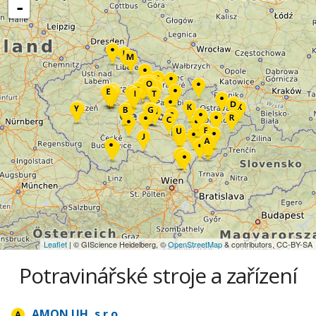
-
Leaflet
| © GIScience Heidelberg, ©
OpenStreetMap
& contributors, CC-BY-SA
Potravinářské stroje a zařízení
AMON UH, s.r.o.