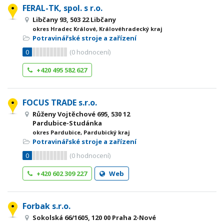
FERAL-TK, spol. s r.o.
Libčany 93, 503 22 Libčany
okres Hradec Králové, Královéhradecký kraj
Potravinářské stroje a zařízení
0
(
0
hodnocení)
+420 495 582 627
FOCUS TRADE s.r.o.
Růženy Vojtěchové 695, 530 12
Pardubice-Studánka
okres Pardubice, Pardubický kraj
Potravinářské stroje a zařízení
0
(
0
hodnocení)
+420 602 309 227
Web
Forbak s.r.o.
Sokolská 66/1605, 120 00 Praha 2-Nové