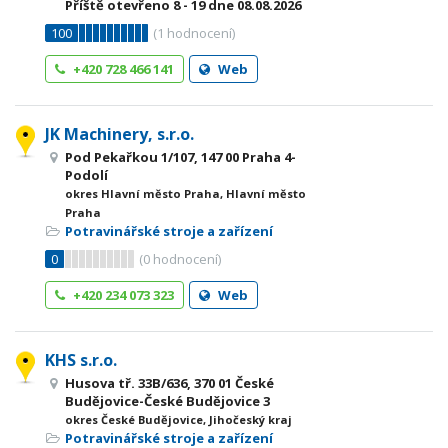
Příště otevřeno
8 - 19
dne 08.08.2026
100
(
1
hodnocení)
+420 728 466 141
Web
JK Machinery, s.r.o.
Pod Pekařkou 1/107, 147 00 Praha 4-
Podolí
okres Hlavní město Praha, Hlavní město
Praha
Potravinářské stroje a zařízení
0
(
0
hodnocení)
+420 234 073 323
Web
KHS s.r.o.
Husova tř. 33B/636, 370 01 České
Budějovice-České Budějovice 3
okres České Budějovice, Jihočeský kraj
Potravinářské stroje a zařízení