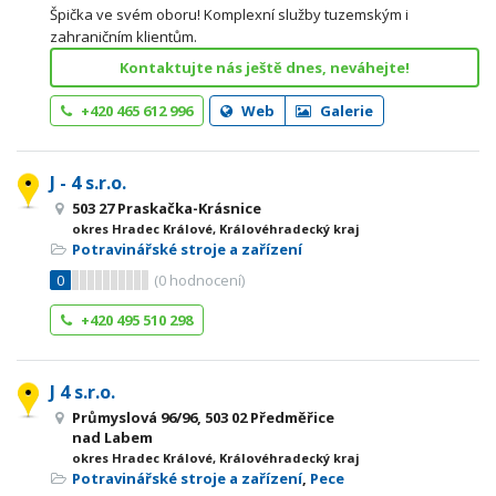
Špička ve svém oboru! Komplexní služby tuzemským i
zahraničním klientům.
Kontaktujte nás ještě dnes, neváhejte!
+420 465 612 996
Web
Galerie
J - 4 s.r.o.
503 27 Praskačka-Krásnice
okres Hradec Králové, Královéhradecký kraj
Potravinářské stroje a zařízení
0
(
0
hodnocení)
+420 495 510 298
J 4 s.r.o.
Průmyslová 96/96, 503 02 Předměřice
nad Labem
okres Hradec Králové, Královéhradecký kraj
Potravinářské stroje a zařízení
,
Pece