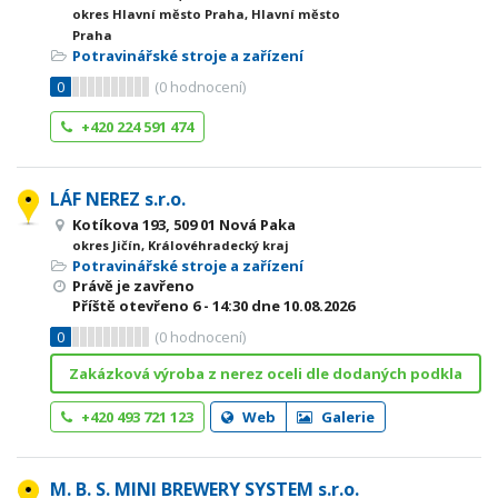
okres Hlavní město Praha, Hlavní město
Praha
Potravinářské stroje a zařízení
0
(
0
hodnocení)
+420 224 591 474
LÁF NEREZ s.r.o.
Kotíkova 193, 509 01 Nová Paka
okres Jičín, Královéhradecký kraj
Potravinářské stroje a zařízení
Právě je zavřeno
Příště otevřeno
6 - 14:30
dne 10.08.2026
0
(
0
hodnocení)
Zakázková výroba z nerez oceli dle dodaných podkla
+420 493 721 123
Web
Galerie
M. B. S. MINI BREWERY SYSTEM s.r.o.