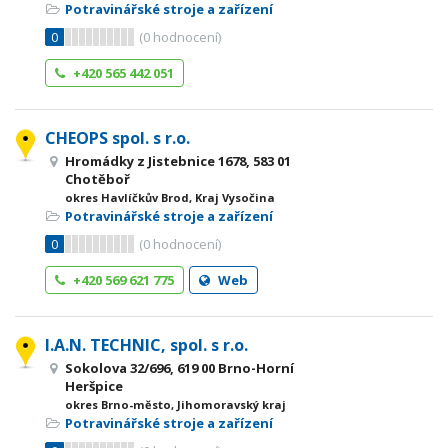
Potravinářské stroje a zařízení
0
(
0
hodnocení)
+420 565 442 051
CHEOPS spol. s r.o.
Hromádky z Jistebnice 1678, 583 01
Chotěboř
okres Havlíčkův Brod, Kraj Vysočina
Potravinářské stroje a zařízení
0
(
0
hodnocení)
+420 569 621 775
Web
I.A.N. TECHNIC, spol. s r.o.
Sokolova 32/696, 619 00 Brno-Horní
Heršpice
okres Brno-město, Jihomoravský kraj
Potravinářské stroje a zařízení