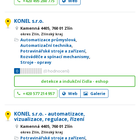
+420 495 260 775
Web
KONEL s.r.o.
Kamenná 4405, 760 01 Zlín
okres Zlín, Zlínský kraj
Automatizace průmyslová
,
Automatizační technika
,
Potravinářské stroje a zařízení
,
Rozváděče a spínací mechanismy
,
Stroje - opravy
0
(
0
hodnocení)
detekce a indukční čidla - eshop
+420 577 214 957
Web
Galerie
KONEL s.r.o. - automatizace,
vizualizace, regulace, řízení
Kamenná 4405, 760 01 Zlín
okres Zlín, Zlínský kraj
Potravinářské stroje a zařízení
,