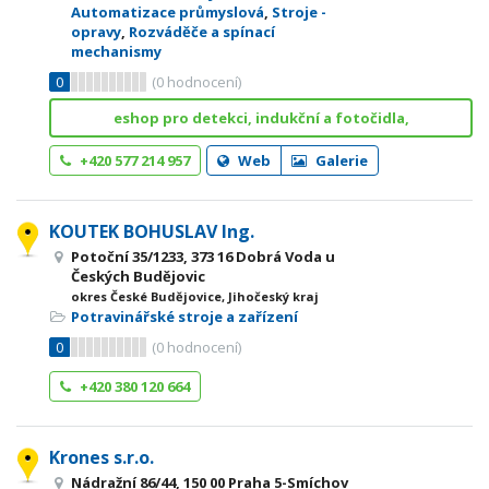
Automatizace průmyslová
,
Stroje -
opravy
,
Rozváděče a spínací
mechanismy
0
(
0
hodnocení)
eshop pro detekci, indukční a fotočidla,
+420 577 214 957
Web
Galerie
KOUTEK BOHUSLAV Ing.
Potoční 35/1233, 373 16 Dobrá Voda u
Českých Budějovic
okres České Budějovice, Jihočeský kraj
Potravinářské stroje a zařízení
0
(
0
hodnocení)
+420 380 120 664
Krones s.r.o.
Nádražní 86/44, 150 00 Praha 5-Smíchov