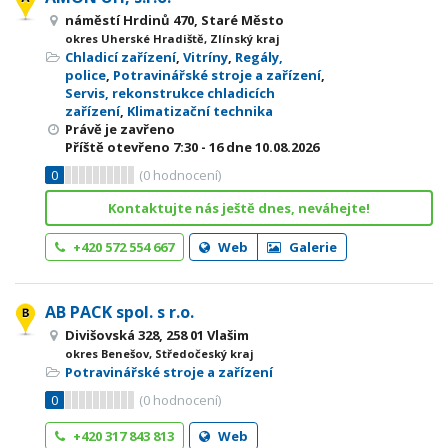
náměstí Hrdinů 470, Staré Město
okres Uherské Hradiště, Zlínský kraj
Chladicí zařízení
,
Vitríny
,
Regály,
police
,
Potravinářské stroje a zařízení
,
Servis, rekonstrukce chladicích
zařízení
,
Klimatizační technika
Právě je zavřeno
Příště otevřeno
7:30 - 16
dne 10.08.2026
0
(
0
hodnocení)
Kontaktujte nás ještě dnes, neváhejte!
+420 572 554 667
Web
Galerie
AB PACK spol. s r.o.
Divišovská 328, 258 01 Vlašim
okres Benešov, Středočeský kraj
Potravinářské stroje a zařízení
0
(
0
hodnocení)
+420 317 843 813
Web