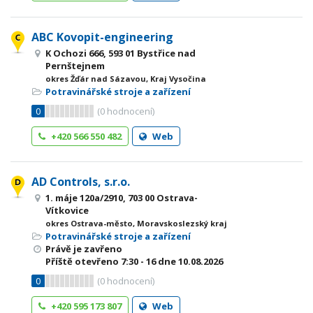
ABC Kovopit-engineering
K Ochozi 666, 593 01 Bystřice nad
Pernštejnem
okres Žďár nad Sázavou, Kraj Vysočina
Potravinářské stroje a zařízení
0
(
0
hodnocení)
+420 566 550 482
Web
AD Controls, s.r.o.
1. máje 120a/2910, 703 00 Ostrava-
Vítkovice
okres Ostrava-město, Moravskoslezský kraj
Potravinářské stroje a zařízení
Právě je zavřeno
Příště otevřeno
7:30 - 16
dne 10.08.2026
0
(
0
hodnocení)
+420 595 173 807
Web