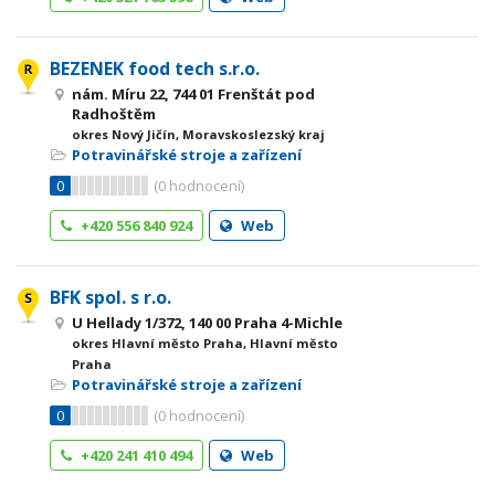
BEZENEK food tech s.r.o.
nám. Míru 22, 744 01 Frenštát pod
Radhoštěm
okres Nový Jičín, Moravskoslezský kraj
Potravinářské stroje a zařízení
0
(
0
hodnocení)
+420 556 840 924
Web
BFK spol. s r.o.
U Hellady 1/372, 140 00 Praha 4-Michle
okres Hlavní město Praha, Hlavní město
Praha
Potravinářské stroje a zařízení
0
(
0
hodnocení)
+420 241 410 494
Web