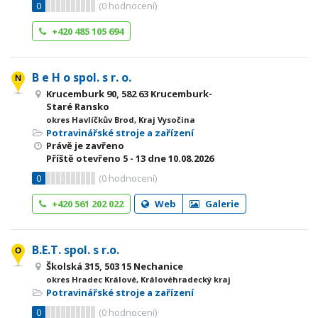
0
(
0
hodnocení)
+420 485 105 694
B e H o spol. s r. o.
Krucemburk 90, 582 63 Krucemburk-
Staré Ransko
okres Havlíčkův Brod, Kraj Vysočina
Potravinářské stroje a zařízení
Právě je zavřeno
Příště otevřeno
5 - 13
dne 10.08.2026
0
(
0
hodnocení)
+420 561 202 022
Web
Galerie
B.E.T. spol. s r.o.
Školská 315, 503 15 Nechanice
okres Hradec Králové, Královéhradecký kraj
Potravinářské stroje a zařízení
0
(
0
hodnocení)