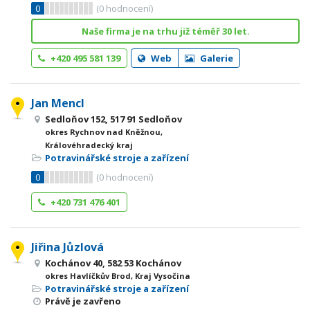
0
(
0
hodnocení)
Naše firma je na trhu již téměř 30 let.
+420 495 581 139
Web
Galerie
Jan Mencl
Sedloňov 152, 517 91 Sedloňov
okres Rychnov nad Kněžnou,
Královéhradecký kraj
Potravinářské stroje a zařízení
0
(
0
hodnocení)
+420 731 476 401
Jiřina Jůzlová
Kochánov 40, 582 53 Kochánov
okres Havlíčkův Brod, Kraj Vysočina
Potravinářské stroje a zařízení
Právě je zavřeno