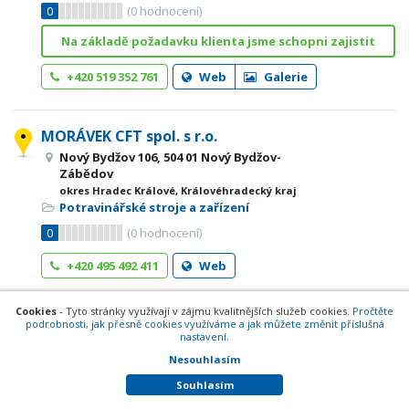
0
(
0
hodnocení)
Na základě požadavku klienta jsme schopni zajistit
+420 519 352 761
Web
Galerie
MORÁVEK CFT spol. s r.o.
Nový Bydžov 106, 504 01 Nový Bydžov-
Zábědov
okres Hradec Králové, Královéhradecký kraj
Potravinářské stroje a zařízení
0
(
0
hodnocení)
+420 495 492 411
Web
Cookies
- Tyto stránky využívají v zájmu kvalitnějších služeb cookies.
Pročtěte
MORÁVEK CFT společnost s
podrobnosti, jak přesně cookies využíváme a jak můžete změnit příslušná
nastavení.
ručením omezeným
Nesouhlasím
Náhon 101, 500 09 Hradec Králové
okres Hradec Králové, Královéhradecký kraj
Souhlasím
Stroje
,
Potravinářské stroje a zařízení