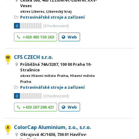
Česká 500, 463 12 Liberec-Liberec XXV-
Vesec
okres Liberec, Liberecký kraj
Potravinářské stroje a zařízení
0
(
0
hodnocení)
+420 485 150 263
Web
CFS CZECH s.r.o.
Průběžná 74A/3207, 100 00 Praha 10-
Strašnice
okres Hlavní město Praha, Hlavní město
Praha
Potravinářské stroje a zařízení
0
(
0
hodnocení)
+420 267 298 421
Web
ColorCap Aluminium, z.o., s.r.o.
Okrajová 4C/1636, 736 01 Havířov-