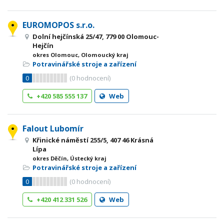
EUROMOPOS s.r.o.
Dolní hejčínská 25/47, 779 00 Olomouc-
Hejčín
okres Olomouc, Olomoucký kraj
Potravinářské stroje a zařízení
0
(
0
hodnocení)
+420 585 555 137
Web
Falout Lubomír
Křinické náměstí 255/5, 407 46 Krásná
Lípa
okres Děčín, Ústecký kraj
Potravinářské stroje a zařízení
0
(
0
hodnocení)
+420 412 331 526
Web