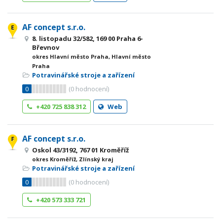
AF concept s.r.o.
8. listopadu 32/582, 169 00 Praha 6-
Břevnov
okres Hlavní město Praha, Hlavní město
Praha
Potravinářské stroje a zařízení
0
(
0
hodnocení)
+420 725 838 312
Web
AF concept s.r.o.
Oskol 43/3192, 767 01 Kroměříž
okres Kroměříž, Zlínský kraj
Potravinářské stroje a zařízení
0
(
0
hodnocení)
+420 573 333 721