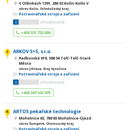
V Olšinkách 1391, 280 02 Kolín-Kolín V
okres Kolín, Středočeský kraj
Potravinářské stroje a zařízení
0
(
0
hodnocení)
+420 321 722 630
ARKOV S+S, s.r.o.
Radkovská 619, 588 56 Telč-Telč-Staré
Město
okres Jihlava, Kraj Vysočina
Potravinářské stroje a zařízení
0
(
0
hodnocení)
+420 567 223 475
ARTOS pekařské technologie
Mohelnice 65, 789 85 Mohelnice-Újezd
okres Šumperk, Olomoucký kraj
Potravinářské stroje a zařízení