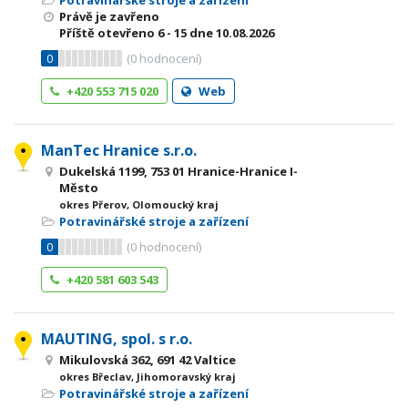
Potravinářské stroje a zařízení
Právě je zavřeno
Příště otevřeno
6 - 15
dne 10.08.2026
0
(
0
hodnocení)
+420 553 715 020
Web
ManTec Hranice s.r.o.
Dukelská 1199, 753 01 Hranice-Hranice I-
Město
okres Přerov, Olomoucký kraj
Potravinářské stroje a zařízení
0
(
0
hodnocení)
+420 581 603 543
MAUTING, spol. s r.o.
Mikulovská 362, 691 42 Valtice
okres Břeclav, Jihomoravský kraj
Potravinářské stroje a zařízení