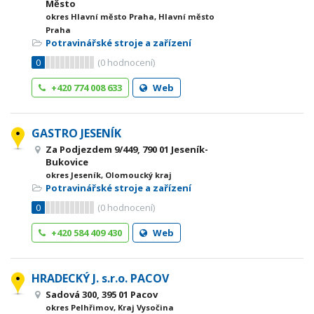
Město
okres Hlavní město Praha, Hlavní město
Praha
Potravinářské stroje a zařízení
0
(
0
hodnocení)
+420 774 008 633
Web
GASTRO JESENÍK
Za Podjezdem 9/449, 790 01 Jeseník-
Bukovice
okres Jeseník, Olomoucký kraj
Potravinářské stroje a zařízení
0
(
0
hodnocení)
+420 584 409 430
Web
HRADECKÝ J. s.r.o. PACOV
Sadová 300, 395 01 Pacov
okres Pelhřimov, Kraj Vysočina