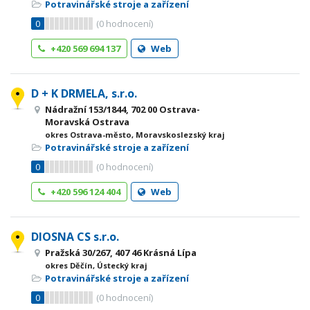
Potravinářské stroje a zařízení
0
(
0
hodnocení)
+420 569 694 137
Web
D + K DRMELA, s.r.o.
Nádražní 153/1844, 702 00 Ostrava-
Moravská Ostrava
okres Ostrava-město, Moravskoslezský kraj
Potravinářské stroje a zařízení
0
(
0
hodnocení)
+420 596 124 404
Web
DIOSNA CS s.r.o.
Pražská 30/267, 407 46 Krásná Lípa
okres Děčín, Ústecký kraj
Potravinářské stroje a zařízení
0
(
0
hodnocení)