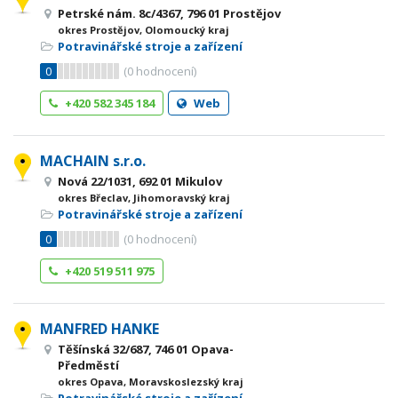
Petrské nám. 8c/4367, 796 01 Prostějov
okres Prostějov, Olomoucký kraj
Potravinářské stroje a zařízení
0
(
0
hodnocení)
+420 582 345 184
Web
MACHAIN s.r.o.
Nová 22/1031, 692 01 Mikulov
okres Břeclav, Jihomoravský kraj
Potravinářské stroje a zařízení
0
(
0
hodnocení)
+420 519 511 975
MANFRED HANKE
Těšínská 32/687, 746 01 Opava-
Předměstí
okres Opava, Moravskoslezský kraj