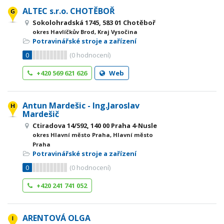
ALTEC s.r.o. CHOTĚBOŘ
Sokolohradská 1745, 583 01 Chotěboř
okres Havlíčkův Brod, Kraj Vysočina
Potravinářské stroje a zařízení
0
(
0
hodnocení)
+420 569 621 626
Web
Antun Mardešic - Ing.Jaroslav
Mardešič
Ctiradova 14/592, 140 00 Praha 4-Nusle
okres Hlavní město Praha, Hlavní město
Praha
Potravinářské stroje a zařízení
0
(
0
hodnocení)
+420 241 741 052
ARENTOVÁ OLGA