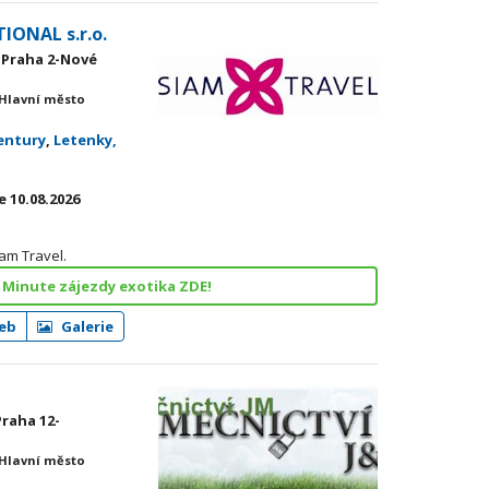
IONAL s.r.o.
0 Praha 2-Nové
 Hlavní město
entury
,
Letenky,
 10.08.2026
iam Travel.
 Minute zájezdy exotika ZDE!
eb
Galerie
Praha 12-
 Hlavní město