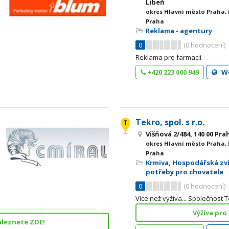
Libeň
okres Hlavní město Praha,
Praha
Reklama - agentury
0
(
0
hodnocení)
Reklama pro farmacii.
+420 223 000 949
W
Tekro, spol. s r.o.
Višňová 2/484, 140 00 Pra
okres Hlavní město Praha,
Praha
Krmiva
,
Hospodářská zv
potřeby pro chovatele
0
(
0
hodnocení)
Více než výživa... Společnost
Výživa pro
aleznete ZDE!