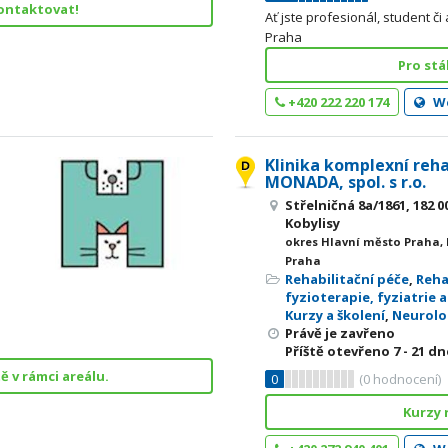
kontaktovat!
Ať jste profesionál, student 
Praha
Pro stá
+420 222 220 174
W
Klinika komplexní reha
MONADA, spol. s r.o.
Střelničná 8a/1861, 182 0
Kobylisy
okres Hlavní město Praha,
Praha
Rehabilitační péče
,
Reha
fyzioterapie, fyziatrie 
Kurzy a školení
,
Neurolo
Právě je zavřeno
Příště otevřeno
7 - 21
dne
ě v rámci areálu.
0
(
0
hodnocení)
Kurzy 