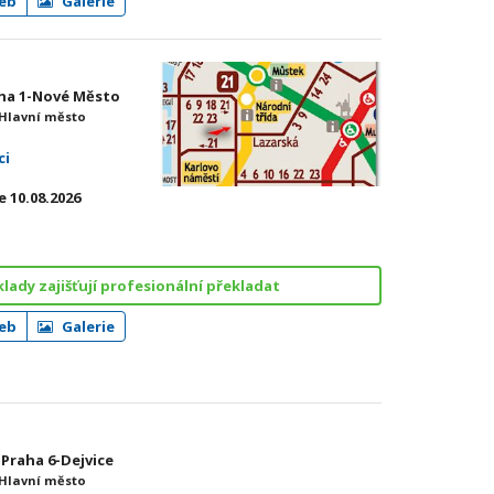
eb
Galerie
raha 1-Nové Město
 Hlavní město
ci
 10.08.2026
ady zajišťují profesionální překladat
eb
Galerie
 Praha 6-Dejvice
 Hlavní město