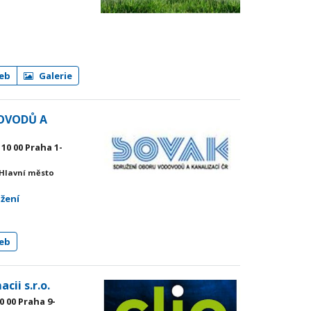
eb
Galerie
OVODŮ A
10 00 Praha 1-
 Hlavní město
užení
eb
cii s.r.o.
0 00 Praha 9-