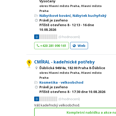
Vysočany
okres Hlavní město Praha, Hlavní město
Praha
Nábytkové kování
,
Nábytek kuchyňský
Právě je zavřeno
Příště otevřeno
8 - 12
13 - 16
dne
10.08.2026
0
(
0
hodnocení)
+420 281 090 161
Web
CMÍRAL - kadeřnické potřeby
Ďáblická 949/4a, 182 00 Praha 8-Ďáblice
okres Hlavní město Praha, Hlavní město
Praha
Kosmetika - velkoobchod
Právě je zavřeno
Příště otevřeno
8 - 17:30
dne 10.08.2026
0
(
0
hodnocení)
Váš kadeřnický velkoobchod.
Kompletní nabídku a akce n