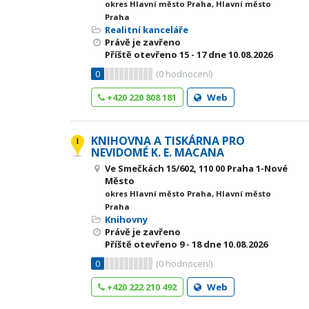
okres Hlavní město Praha, Hlavní město
Praha
Realitní kanceláře
Právě je zavřeno
Příště otevřeno
15 - 17
dne 10.08.2026
0
(
0
hodnocení)
+420 220 808 181
Web
KNIHOVNA A TISKÁRNA PRO
NEVIDOMÉ K. E. MACANA
Ve Smečkách 15/602, 110 00 Praha 1-Nové
Město
okres Hlavní město Praha, Hlavní město
Praha
Knihovny
Právě je zavřeno
Příště otevřeno
9 - 18
dne 10.08.2026
0
(
0
hodnocení)
+420 222 210 492
Web