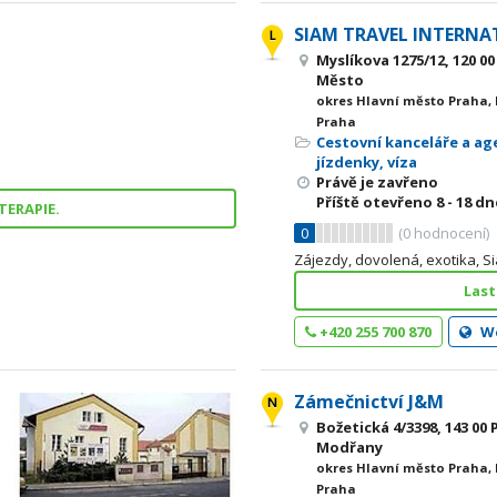
SIAM TRAVEL INTERNAT
Myslíkova 1275/12, 120 0
Město
okres Hlavní město Praha,
Praha
Cestovní kanceláře a ag
jízdenky, víza
Právě je zavřeno
Příště otevřeno
8 - 18
dne
TERAPIE.
0
(
0
hodnocení)
Zájezdy, dovolená, exotika, S
Last
+420 255 700 870
W
Zámečnictví J&M
Božetická 4/3398, 143 00 
Modřany
okres Hlavní město Praha,
Praha