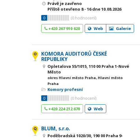
Právě je zavřeno
Příště otevřeno
8 - 16
dne 10.08.2026
0
(
0
hodnocení)
+420 267 910 620
Web
Galerie
KOMORA AUDITORŮ ČESKÉ
REPUBLIKY
Opletalova 55/1015, 110 00 Praha 1-Nové
Město
okres Hlavní město Praha, Hlavní město
Praha
Komory profesní
0
(
0
hodnocení)
+420 224 212 670
Web
BLUM, s.r.o.
Poděbradská 1020/30, 190 00 Praha 9-