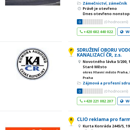
Zámečnictví, zámečník
Právě je otevřeno
Dnes otevřeno nonstop
0
(
0
hodnocení)
+420 602 440 022
W
SDRUŽENÍ OBORU VOD
KANALIZACÍ ČR, z.s.
Novotného lávka 5/200, 1
Staré Město
okres Hlavní město Praha,
Praha
Zájmová a profesní sdr
0
(
0
hodnocení)
+420 221 082 207
W
CLIO reklama pro farma
Kurta Konráda 2445/5, 19