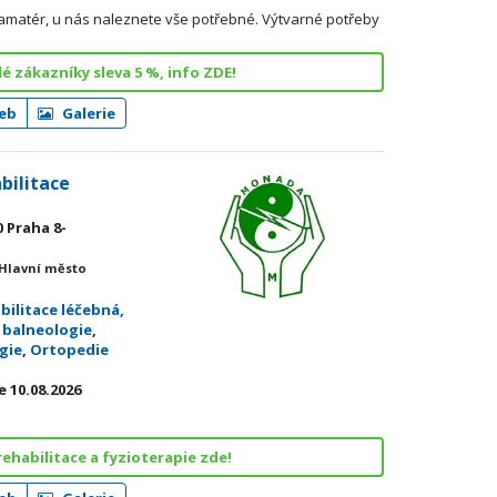
či amatér, u nás naleznete vše potřebné. Výtvarné potřeby
lé zákazníky sleva 5 %, info ZDE!
eb
Galerie
bilitace
0 Praha 8-
 Hlavní město
bilitace léčebná,
a balneologie
,
gie
,
Ortopedie
 10.08.2026
rehabilitace a fyzioterapie zde!