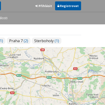
Přihlásit
Registrovat
losti
(1)
Praha 7
(2)
Sterboholy
(1)