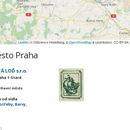
Leaflet
| © GIScience Heidelberg, ©
OpenStreetMap
& contributors, CC-BY-SA
ěsto Praha
Á LOĎ s.r.o.
raha 1-Staré
 Hlavní město
 od sídla
potřeby
,
Barvy,
í)