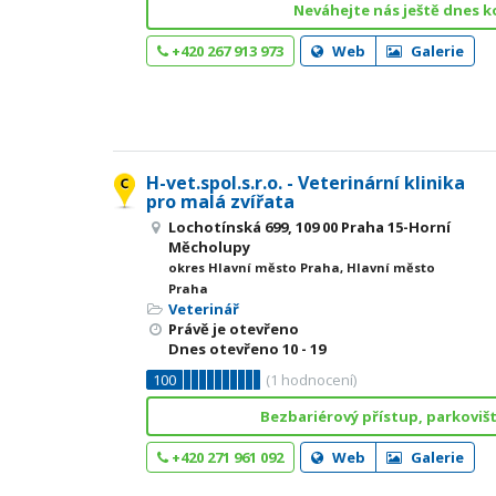
Neváhejte nás ještě dnes 
+420 267 913 973
Web
Galerie
H-vet.spol.s.r.o. - Veterinární klinika
pro malá zvířata
Lochotínská 699, 109 00 Praha 15-Horní
Měcholupy
okres Hlavní město Praha, Hlavní město
Praha
Veterinář
Právě je otevřeno
Dnes otevřeno
10 - 19
100
(
1
hodnocení)
Bezbariérový přístup, parkovišt
+420 271 961 092
Web
Galerie