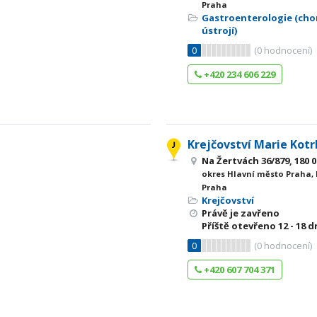
Praha
Gastroenterologie (cho
ústrojí)
0
(
0
hodnocení)
+420 234 606 229
Krejčovství Marie Kot
Na Žertvách 36/879, 180 
okres Hlavní město Praha,
Praha
Krejčovství
Právě je zavřeno
Příště otevřeno
12 - 18
dn
0
(
0
hodnocení)
+420 607 704 371