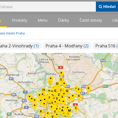
Hledat
y
Produkty
Menu
Články
Časté dotazy
Udá
avní město Praha
raha 2-Vinohrady
(1)
Praha 4 - Modřany
(2)
Praha 516