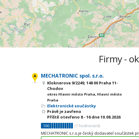
Firmy - o
MECHATRONIC spol. s.r.o.
Kloknerova 9/2249, 148 00 Praha 11-
Chodov
okres Hlavní město Praha, Hlavní město
Praha
Elektronické součástky
Právě je zavřeno
Příště otevřeno
8 - 16
dne 10.08.2026
100
(
1
hodnocení)
MECHATRONIC s.r.o.je český dodavatel součástek pro