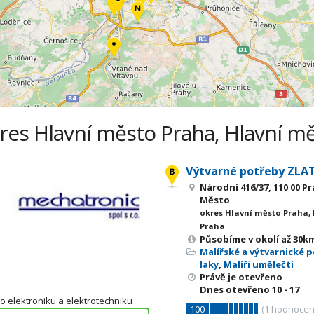
kres Hlavní město Praha, Hlavní m
Výtvarné potřeby ZLAT
Národní 416/37, 110 00 P
Město
okres Hlavní město Praha,
Praha
Působíme v okolí až 30km
Malířské a výtvarnické 
laky
,
Malíři umělečtí
Právě je otevřeno
Dnes otevřeno
10 - 17
 elektroniku a elektrotechniku
100
(
1
hodnocen