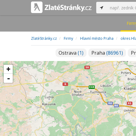
Firm
ZlatéStránky.cz
Firmy
Hlavní město Praha
okres Hl
Ostrava
(1)
Praha
(86961)
P
+
-