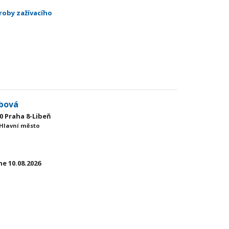
roby zažívacího
rbová
00 Praha 8-Libeň
 Hlavní město
e 10.08.2026