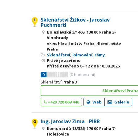
Sklenářství Žižkov - Jaroslav
Puchmertl
Boleslavská 3/1468, 130 00 Praha 3-
Vinohrady
okres Hlavní město Praha, Hlavní město
Praha
Sklenářství
,
Rámování, rámy
Právě je zavřeno
Příště otevřeno
8 - 12
dne 10.08.2026
0
(
0
hodnocení)
Sklenářství Praha 3
Sklenářství Praha
+420 728 069 446
Web
Galerie
Ing. Jaroslav Zima - PIRR
Komunardů 18/326, 170 00 Praha 7-
Holešovice