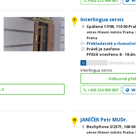
+420 272 940 401
W
Interlingua servis
Spálená 17/90, 110 00 P
okres Hlavní město Praha,
Praha
Překladatelé a tlumoční
Právě je zavřeno
Příště otevřeno
8 - 18
dne
0
(
0
hodnocení)
Interlingua servis
Odborné překl
 3
+420 224 930 967
W
JANÍČEK Petr MUDr.
Bechyňova 3/2571, 160 00
okres Hlavní město Praha,