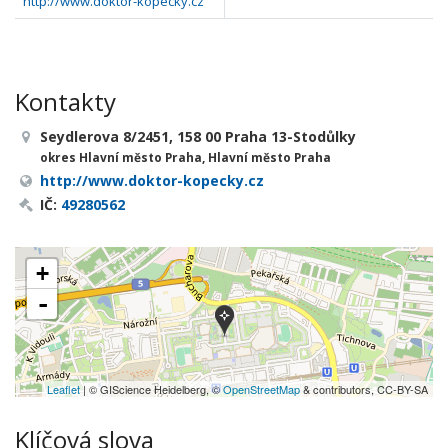
http://www.doktor-kopecky.cz
Kontakty
Seydlerova 8/2451, 158 00 Praha 13-Stodůlky
okres Hlavní město Praha, Hlavní město Praha
http://www.doktor-kopecky.cz
IČ:
49280562
+
-
Leaflet
| © GIScience Heidelberg, ©
OpenStreetMap
& contributors, CC-BY-SA
Klíčová slova