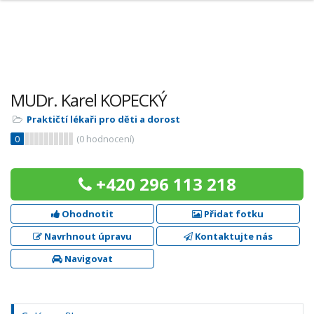
MUDr. Karel KOPECKÝ
Praktičtí lékaři pro děti a dorost
0
(
0
hodnocení)
+420 296 113 218
Ohodnotit
Přidat fotku
Navrhnout úpravu
Kontaktujte nás
Navigovat