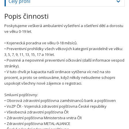
Celý profil
Popis činnosti
Poskytujeme veškerá ambulantní vyšetření a ošetření dětí a dorostu
ve věku 0-19 let.
• Kojenecká poradna ve věku 0-18 měsíců.
• Preventivní prohlídky všech věkových kategorií pravidelně ve věku:
3, 5, 7, 9, 11, 13, 15, 17 a 19 let.
• Povinné a nepovinné preventivní očkování (další informace vespod
stránky).
• V tuto chvíli je kapacita naší ordinace vytížena víc než na sto
procent, a proto se omlouváme, když někdy nebudeme schopni
uspokojit všechny nové zájemce o registraci.
Smluvní pojišťovny:
• Oborová zdravotní pojišťovna zaměstnanců bank a pojišťoven
• VoZP ČR - Vojenská zdravotní pojišťovna České republiky
• Všeobecná zdravotní pojišťovna ČR
• Zdravotní pojišťovna Ministerstva vnitra ČR
• Zdravotní pojišťovna METAL-ALIANCE