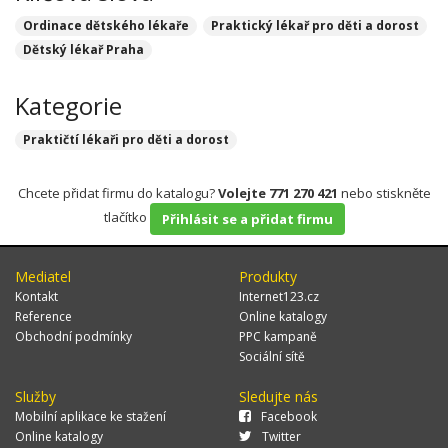
Ordinace dětského lékaře
Praktický lékař pro děti a dorost
Dětský lékař Praha
Kategorie
Praktičtí lékaři pro děti a dorost
Chcete přidat firmu do katalogu?
Volejte 771 270 421
nebo stiskněte
tlačítko
Přihlásit se a přidat firmu
Mediatel
Produkty
Kontakt
Internet123.cz
Reference
Online katalogy
Obchodní podmínky
PPC kampaně
Sociální sítě
Služby
Sledujte nás
Mobilní aplikace ke stažení
Facebook
Online katalogy
Twitter