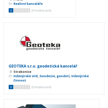
Realitní kanceláře
0
(
0
hodnocení)
GEOTEKA s.r.o. geodetická kancelář
Strakonice
Inženýrské sítě
,
Geodezie, geodeti
,
Inženýrská
činnost
0
(
0
hodnocení)