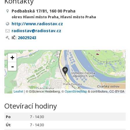
Kontakty
Podbabská 17/81, 160 00 Praha
okres Hlavní město Praha, Hlavní město Praha
http://www.radiostav.cz
radiostav@radiostav.cz
IČ:
26029243
+
-
Leaflet
| © GIScience Heidelberg, ©
OpenStreetMap
& contributors, CC-BY-SA
Otevírací hodiny
Po
7 - 14:30
Út
7 - 14:30