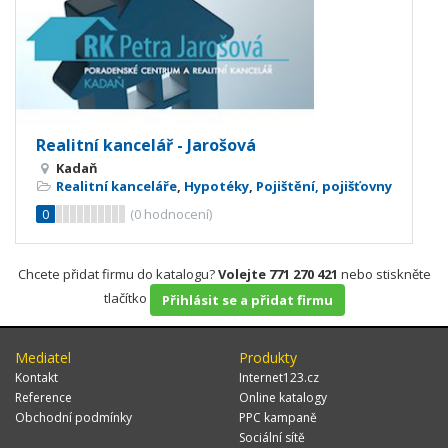
Realitní kancelář - Jarošová
Kadaň
Realitní kanceláře
,
Hypotéky
,
Pojištění, pojišťovny
0
(
0
hodnocení)
Chcete přidat firmu do katalogu?
Volejte 771 270 421
nebo stiskněte
tlačítko
Přihlásit se a přidat firmu
Mediatel
Produkty
Kontakt
Internet123.cz
Reference
Online katalogy
Obchodní podmínky
PPC kampaně
Sociální sítě