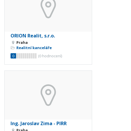
ORION Realit, s.r.o.
Praha
Realitní kanceláře
0
(
0
hodnocení)
Ing. Jaroslav Zima - PIRR
Praha