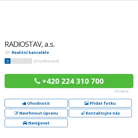
RADIOSTAV, a.s.
Realitní kanceláře
0
(
0
hodnocení)
+420 224 310 700
recepce
Ohodnotit
Přidat fotku
Navrhnout úpravu
Kontaktujte nás
Navigovat