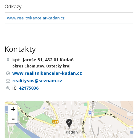
Odkazy
www.realitnikancelar-kadan.cz
Kontakty
kpt. Jaroše 51, 432 01 Kadaň
okres Chomutov, Ústecký kraj
www.realitnikancelar-kadan.cz
realitysos@seznam.cz
IČ:
42175836
+
-