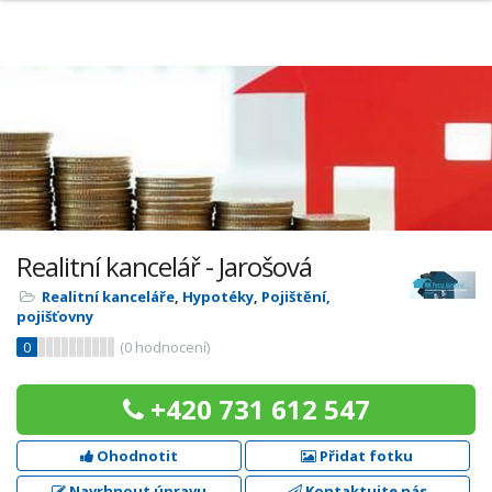
Realitní kancelář - Jarošová
Realitní kanceláře
,
Hypotéky
,
Pojištění,
pojišťovny
0
(
0
hodnocení)
+420 731 612 547
Ohodnotit
Přidat fotku
Navrhnout úpravu
Kontaktujte nás