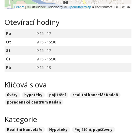
Leaflet
| © GIScience Heidelberg, ©
OpenStreetMap
& contributors, CC-BY-SA
Otevírací hodiny
Po
9:15 - 17
Út
9:15 - 15:30
St
9:15 - 17
Čt
9:15 - 15:30
Pá
9:15 - 13
Klíčová slova
úvěry
hypotéky
pojištění
realitní kancelář Kadaň
poradenské centrum Kadaň
Kategorie
Realitní kanceláře
Hypotéky
Pojištění, pojišťovny