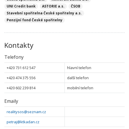
UNI Credit bank
ASTORIE a.s.
ČSOB
Stavební spořitelna České spořitelny a.s.
Penzijní fond České spořitelny
Kontakty
Telefony
+420 731 612 547
hlavní telefon
+420 474 375 556
další telefon
+420 602 239 814
mobilní telefon
Emaily
realitysos@seznam.cz
petraj@ktkadan.cz