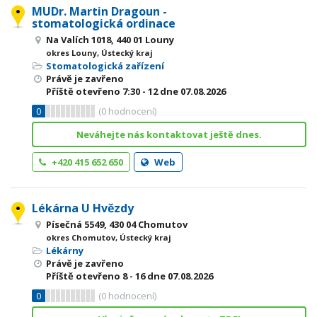
MUDr. Martin Dragoun -
stomatologická ordinace
Na Valích 1018, 440 01 Louny
okres Louny, Ústecký kraj
Stomatologická zařízení
Právě je zavřeno
Příště otevřeno
7:30 - 12
dne 07.08.2026
0
(
0
hodnocení)
Neváhejte nás kontaktovat ještě dnes.
+420 415 652 650
Web
Lékárna U Hvězdy
Písečná 5549, 430 04 Chomutov
okres Chomutov, Ústecký kraj
Lékárny
Právě je zavřeno
Příště otevřeno
8 - 16
dne 07.08.2026
0
(
0
hodnocení)