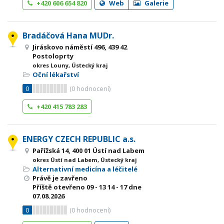
+420 606 654 820
Web
Galerie
Bradáčová Hana MUDr.
Jiráskovo náměstí 496, 439 42
Postoloprty
okres Louny, Ústecký kraj
Oční lékařství
0
(
0
hodnocení)
+420 415 783 283
ENERGY CZECH REPUBLIC a.s.
Pařížská 14, 400 01 Ústí nad Labem
okres Ústí nad Labem, Ústecký kraj
Alternativní medicína a léčitelé
Právě je zavřeno
Příště otevřeno
09 - 13
14 - 17
dne
07.08.2026
0
(
0
hodnocení)