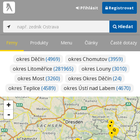
Přihlásit
Registrovat
Hledat
Firmy
Produkty
Menu
Články
Časté dotazy
okres Děčín
(4969)
okres Chomutov
(3959)
okres Litoměřice
(281965)
okres Louny
(3010)
okres Most
(3260)
okres Okres Děčín
(24)
okres Teplice
(4589)
okres Ústí nad Labem
(4670)
+
-