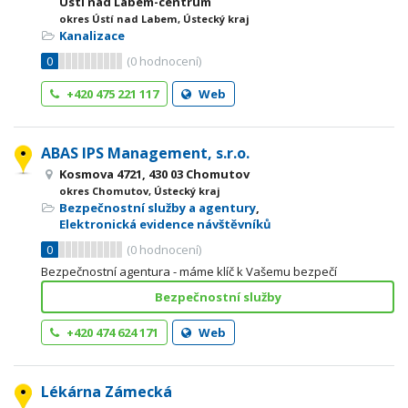
Ústí nad Labem-centrum
okres Ústí nad Labem, Ústecký kraj
Kanalizace
0
(
0
hodnocení)
+420 475 221 117
Web
ABAS IPS Management, s.r.o.
Kosmova 4721, 430 03 Chomutov
okres Chomutov, Ústecký kraj
Bezpečnostní služby a agentury
,
Elektronická evidence návštěvníků
0
(
0
hodnocení)
Bezpečnostní agentura - máme klíč k Vašemu bezpečí
Bezpečnostní služby
+420 474 624 171
Web
Lékárna Zámecká