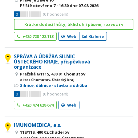
Právě je zavřeno
Příště otevřeno
7 - 16:30
dne 07.08.2026
0
(
0
hodnocení)
Krátké dodací lhůty, úklid uhlí pásem, rozvoz i v
+420 728 122 113
Web
Galerie
SPRÁVA A ÚDRŽBA SILNIC
ÚSTECKÉHO KRAJE, příspěvková
organizace
Pražská 6/1115, 430 01 Chomutov
okres Chomutov, Ústecký kraj
Silnice, dálnice - stavba a údržba
0
(
0
hodnocení)
+420 474 628 674
Web
IMUNOMEDICA, a.s.
118/118, 400 02 Chuderov
okres Ústí nad Labem, Ústecký kraj