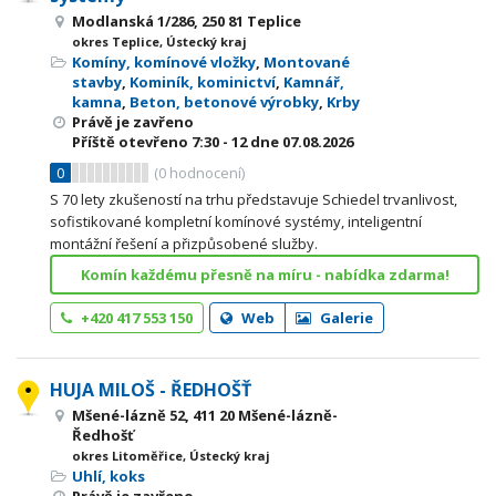
Modlanská 1/286, 250 81 Teplice
okres Teplice, Ústecký kraj
Komíny, komínové vložky
,
Montované
stavby
,
Kominík, kominictví
,
Kamnář,
kamna
,
Beton, betonové výrobky
,
Krby
Právě je zavřeno
Příště otevřeno
7:30 - 12
dne 07.08.2026
0
(
0
hodnocení)
S 70 lety zkušeností na trhu představuje Schiedel trvanlivost,
sofistikované kompletní komínové systémy, inteligentní
montážní řešení a přizpůsobené služby.
Komín každému přesně na míru - nabídka zdarma!
+420 417 553 150
Web
Galerie
HUJA MILOŠ - ŘEDHOŠŤ
Mšené-lázně 52, 411 20 Mšené-lázně-
Ředhošť
okres Litoměřice, Ústecký kraj
Uhlí, koks