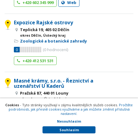
+420 602 345 999
Web
Expozice Rajské ostrovy
Teplická 19, 405 02 Děčín
okres Děčín, Ústecký kraj
Zoologické a botanické zahrady
0
(
0
hodnocení)
+420 412 531 531
Masné krámy, s.r.o. - Řeznictví a
uzenářství U Kaderů
Pražská 87, 440 01 Louny
okres Louny, Ústecký kraj
Řezník, uzenářství, masna
Cookies
- Tyto stránky využívají v zájmu kvalitnějších služeb cookies.
Pročtěte
podrobnosti, jak přesně cookies využíváme a jak můžete změnit příslušná
0
(
0
hodnocení)
nastavení.
Nesouhlasím
+420 415 652 611
Souhlasím