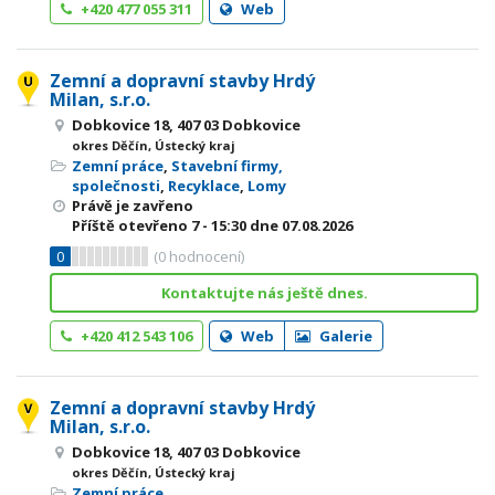
+420 477 055 311
Web
Zemní a dopravní stavby Hrdý
Milan, s.r.o.
Dobkovice 18, 407 03 Dobkovice
okres Děčín, Ústecký kraj
Zemní práce
,
Stavební firmy,
společnosti
,
Recyklace
,
Lomy
Právě je zavřeno
Příště otevřeno
7 - 15:30
dne 07.08.2026
0
(
0
hodnocení)
Kontaktujte nás ještě dnes.
+420 412 543 106
Web
Galerie
Zemní a dopravní stavby Hrdý
Milan, s.r.o.
Dobkovice 18, 407 03 Dobkovice
okres Děčín, Ústecký kraj
Zemní práce