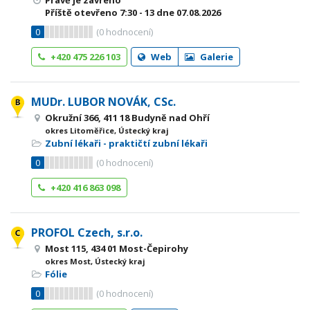
Právě je zavřeno
Příště otevřeno
7:30 - 13
dne 07.08.2026
0
(
0
hodnocení)
+420 475 226 103
Web
Galerie
MUDr. LUBOR NOVÁK, CSc.
Okružní 366, 411 18 Budyně nad Ohří
okres Litoměřice, Ústecký kraj
Zubní lékaři - praktičtí zubní lékaři
0
(
0
hodnocení)
+420 416 863 098
PROFOL Czech, s.r.o.
Most 115, 434 01 Most-Čepirohy
okres Most, Ústecký kraj
Fólie
0
(
0
hodnocení)