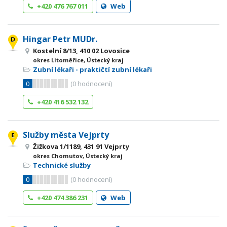
+420 476 767 011
Web
Hingar Petr MUDr.
Kostelní 8/13, 410 02 Lovosice
okres Litoměřice, Ústecký kraj
Zubní lékaři - praktičtí zubní lékaři
0
(
0
hodnocení)
+420 416 532 132
Služby města Vejprty
Žižkova 1/1189, 431 91 Vejprty
okres Chomutov, Ústecký kraj
Technické služby
0
(
0
hodnocení)
+420 474 386 231
Web