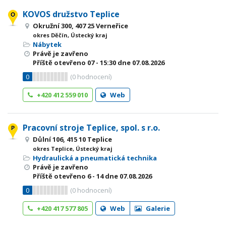
KOVOS družstvo Teplice
Okružní 300, 407 25 Verneřice
okres Děčín, Ústecký kraj
Nábytek
Právě je zavřeno
Příště otevřeno
07 - 15:30
dne 07.08.2026
0
(
0
hodnocení)
+420 412 559 010
Web
Pracovní stroje Teplice, spol. s r.o.
Důlní 106, 415 10 Teplice
okres Teplice, Ústecký kraj
Hydraulická a pneumatická technika
Právě je zavřeno
Příště otevřeno
6 - 14
dne 07.08.2026
0
(
0
hodnocení)
+420 417 577 805
Web
Galerie