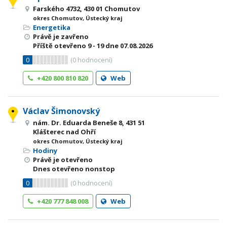
Farského 4732, 430 01 Chomutov
okres Chomutov, Ústecký kraj
Energetika
Právě je zavřeno
Příště otevřeno
9 - 19
dne 07.08.2026
0
(
0
hodnocení)
+420 800 810 820
Web
Václav Šimonovský
nám. Dr. Eduarda Beneše 8, 431 51
Klášterec nad Ohří
okres Chomutov, Ústecký kraj
Hodiny
Právě je otevřeno
Dnes otevřeno nonstop
0
(
0
hodnocení)
+420 777 848 008
Web