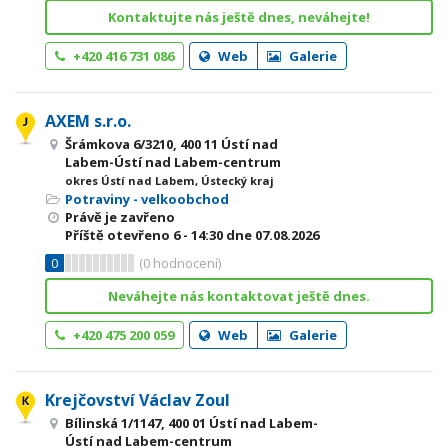
Kontaktujte nás ještě dnes, neváhejte!
+420 416 731 086
Web
Galerie
AXEM s.r.o.
Šrámkova 6/3210, 400 11 Ústí nad
Labem-Ústí nad Labem-centrum
okres Ústí nad Labem, Ústecký kraj
Potraviny - velkoobchod
Právě je zavřeno
Příště otevřeno
6 - 14:30
dne 07.08.2026
0
(
0
hodnocení)
Neváhejte nás kontaktovat ještě dnes.
+420 475 200 059
Web
Galerie
Krejčovství Václav Zoul
Bílinská 1/1147, 400 01 Ústí nad Labem-
Ústí nad Labem-centrum