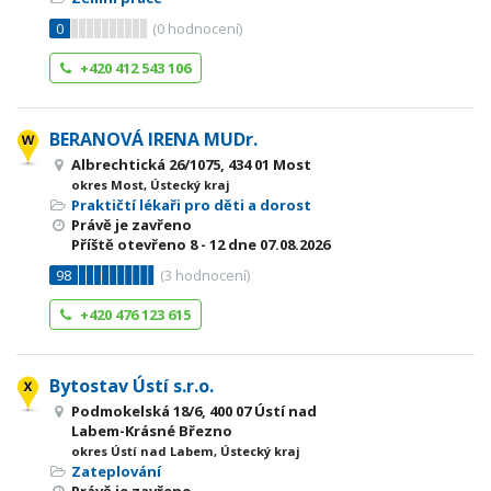
0
(
0
hodnocení)
+420 412 543 106
BERANOVÁ IRENA MUDr.
Albrechtická 26/1075, 434 01 Most
okres Most, Ústecký kraj
Praktičtí lékaři pro děti a dorost
Právě je zavřeno
Příště otevřeno
8 - 12
dne 07.08.2026
98
(
3
hodnocení)
+420 476 123 615
Bytostav Ústí s.r.o.
Podmokelská 18/6, 400 07 Ústí nad
Labem-Krásné Březno
okres Ústí nad Labem, Ústecký kraj
Zateplování