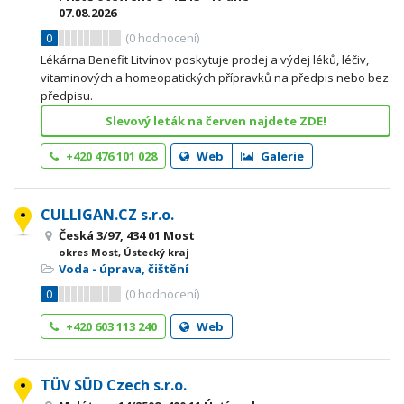
07.08.2026
0
(
0
hodnocení)
Lékárna Benefit Litvínov poskytuje prodej a výdej léků, léčiv,
vitaminových a homeopatických přípravků na předpis nebo bez
předpisu.
Slevový leták na červen najdete ZDE!
+420 476 101 028
Web
Galerie
CULLIGAN.CZ s.r.o.
Česká 3/97, 434 01 Most
okres Most, Ústecký kraj
Voda - úprava, čištění
0
(
0
hodnocení)
+420 603 113 240
Web
TÜV SÜD Czech s.r.o.