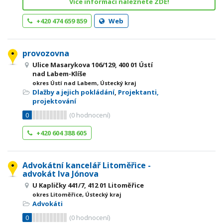
Více informací naleznete ZDE!
+420 474 659 859
Web
provozovna
Ulice Masarykova 106/129, 400 01 Ústí
nad Labem-Klíše
okres Ústí nad Labem, Ústecký kraj
Dlažby a jejich pokládání
,
Projektanti,
projektování
0
(
0
hodnocení)
+420 604 388 605
Advokátní kancelář Litoměřice -
advokát Iva Jónova
U Kapličky 441/7, 412 01 Litoměřice
okres Litoměřice, Ústecký kraj
Advokáti
0
(
0
hodnocení)