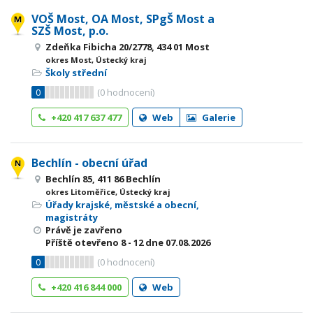
VOŠ Most, OA Most, SPgŠ Most a
SZŠ Most, p.o.
Zdeňka Fibicha 20/2778, 434 01 Most
okres Most, Ústecký kraj
Školy střední
0
(
0
hodnocení)
+420 417 637 477
Web
Galerie
Bechlín - obecní úřad
Bechlín 85, 411 86 Bechlín
okres Litoměřice, Ústecký kraj
Úřady krajské, městské a obecní,
magistráty
Právě je zavřeno
Příště otevřeno
8 - 12
dne 07.08.2026
0
(
0
hodnocení)
+420 416 844 000
Web