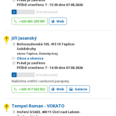
Právě je zavřeno
Příště otevřeno
7 - 15:30
dne 07.08.2026
0
(
0
hodnocení)
+420 605 209 991
Web
Jiří Jasanský
Bohosudovská 105, 415 10 Teplice-
Sobědruhy
okres Teplice, Ústecký kraj
Okna a okenice
Právě je zavřeno
Příště otevřeno
7 - 14:30
dne 07.08.2026
0
(
0
hodnocení)
Nabízíme vnitřní i venkovní parapety.
+420 417 562 922
Web
Galerie
Tempel Roman - VOKATO
Hoření 3/2423, 400 11 Ústí nad Labem-