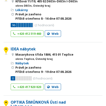
Křížová 11/19, 405 02 Děčín-Děčín I-Děčín
okres Děčín, Ústecký kraj
Lékárny
Právě je zavřeno
Příště otevřeno
8 - 16
dne 07.08.2026
96
(
2
hodnocení)
+420 412 519 460
Web
IDEA nábytek
Masarykova třída 1806, 415 01 Teplice
okres Teplice, Ústecký kraj
Nábytek
Právě je zavřeno
Příště otevřeno
9 - 19
dne 07.08.2026
0
(
0
hodnocení)
+420 417 820 820
Web
OPTIKA ŠIMŮNKOVÁ Ústí nad