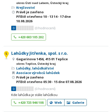
okres Ústí nad Labem, Ústecký kraj
Krejčovství
Právě je zavřeno
Příště otevřeno
10 - 13
14 - 17
dne
10.08.2026
0
(
0
hodnocení)
+420 603 105 202
Lahůdky Jitřenka, spol. s r.o.
Gagarinova 1456, 415 01 Teplice
okres Teplice, Ústecký kraj
Lahůdky, lahůdkářství
Asociace výrobců lahůdek
Právě je zavřeno
Příště otevřeno
05:30 - 15
dne 07.08.2026
0
(
0
hodnocení)
Kde lahůdka je stále lahůdkou
+420 725 946 108
Web
Galerie