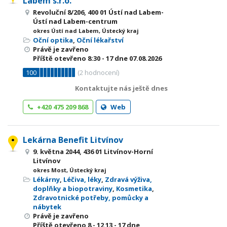
Labem s.r.o.
Revoluční 8/206, 400 01 Ústí nad Labem-
Ústí nad Labem-centrum
okres Ústí nad Labem, Ústecký kraj
Oční optika
,
Oční lékařství
Právě je zavřeno
Příště otevřeno
8:30 - 17
dne 07.08.2026
100
(
2
hodnocení)
Kontaktujte nás ještě dnes
+420 475 209 868
Web
Lekárna Benefit Litvínov
9. května 2044, 436 01 Litvínov-Horní
Litvínov
okres Most, Ústecký kraj
Lékárny
,
Léčiva, léky
,
Zdravá výživa,
doplňky a biopotraviny
,
Kosmetika
,
Zdravotnické potřeby, pomůcky a
nábytek
Právě je zavřeno
Příště otevřeno
8 - 12
13 - 17
dne