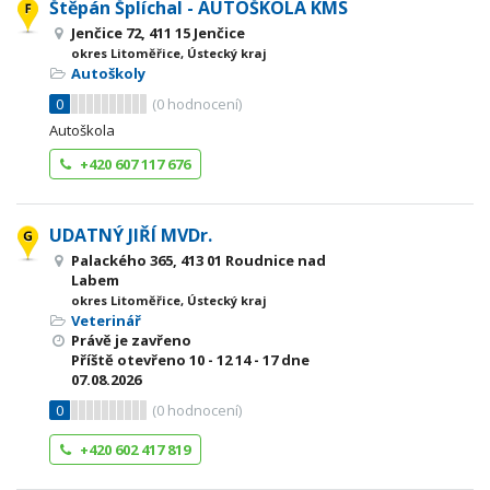
Štěpán Šplíchal - AUTOŠKOLA KMS
Jenčice 72, 411 15 Jenčice
okres Litoměřice, Ústecký kraj
Autoškoly
0
(
0
hodnocení)
Autoškola
+420 607 117 676
UDATNÝ JIŘÍ MVDr.
Palackého 365, 413 01 Roudnice nad
Labem
okres Litoměřice, Ústecký kraj
Veterinář
Právě je zavřeno
Příště otevřeno
10 - 12
14 - 17
dne
07.08.2026
0
(
0
hodnocení)
+420 602 417 819