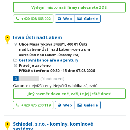
Výdejní místo naší firmy naleznete ZDE.
+420 608 663 002
Web
Galerie
Invia Ústí nad Labem
Ulice Masarykova 3488/1, 400 01 Ústí
nad Labem-Ústí nad Labem-centrum
okres Ústí nad Labem, Ústecký kraj
Cestovní kanceláře a agentury
Právě je zavřeno
Příště otevřeno
09:30 - 15
dne 07.08.2026
0
(
0
hodnocení)
Garance nejnižší ceny. Největší nabídka zájezdů.
Jiný rozměr dovolené, zažijte jej ještě dnes!
+420 475 200 119
Web
Galerie
Schiedel, s.r.o. - komíny, komínové
systémy