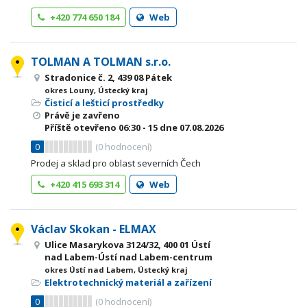
+420 774 650 184
Web
TOLMAN A TOLMAN s.r.o.
Stradonice č. 2, 439 08 Pátek
okres Louny, Ústecký kraj
Čisticí a lešticí prostředky
Právě je zavřeno
Příště otevřeno
06:30 - 15
dne 07.08.2026
0
(
0
hodnocení)
Prodej a sklad pro oblast severních Čech
+420 415 693 314
Web
Václav Skokan - ELMAX
Ulice Masarykova 3124/32, 400 01 Ústí
nad Labem-Ústí nad Labem-centrum
okres Ústí nad Labem, Ústecký kraj
Elektrotechnický materiál a zařízení
0
(
0
hodnocení)