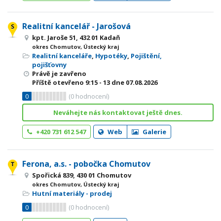
Realitní kancelář - Jarošová
kpt. Jaroše 51, 432 01 Kadaň
okres Chomutov, Ústecký kraj
Realitní kanceláře
,
Hypotéky
,
Pojištění,
pojišťovny
Právě je zavřeno
Příště otevřeno
9:15 - 13
dne 07.08.2026
0
(
0
hodnocení)
Neváhejte nás kontaktovat ještě dnes.
+420 731 612 547
Web
Galerie
Ferona, a.s. - pobočka Chomutov
Spořická 839, 430 01 Chomutov
okres Chomutov, Ústecký kraj
Hutní materiály - prodej
0
(
0
hodnocení)