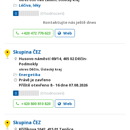
Léčiva, léky
0
(
0
hodnocení)
Kontaktujte nás ještě dnes
+420 472 776 623
Web
Skupina ČEZ
Husovo náměstí 69/14, 405 02 Děčín-
Podmokly
okres Děčín, Ústecký kraj
Energetika
Právě je zavřeno
Příště otevřeno
8 - 16
dne 07.08.2026
0
(
0
hodnocení)
+420 800 810 820
Web
Skupina ČEZ
Křižíkova 1042, 415 01 Teplice