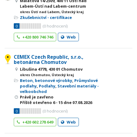
Malátova 14/2509, 400 11 Ústí nad
Labem-Ústí nad Labem-centrum
okres Ústí nad Labem, Ústecký kraj
Zkušebnictví - certifikace
0
(
0
hodnocení)
+420 800 746 746
Web
CEMEX Czech Republic, s.r.o.,
betonárna Chomutov
Libušina 4778, 430 01 Chomutov
okres Chomutov, Ústecký kraj
Beton, betonové výrobky
,
Průmyslové
podlahy
,
Podlahy
,
Stavební materiály -
velkoobchod
Právě je zavřeno
Příště otevřeno
6 - 15
dne 07.08.2026
0
(
0
hodnocení)
+420 602 278 649
Web