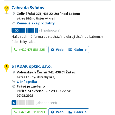
Zahrada Svádov
Zelinářská 275, 403 22 Ústí nad Labem
okres Děčín, Ústecký kraj
Zemědělské produkty
100
(
1
hodnocení)
Naše rodinná farma se nachází na okraji Ústí nad Labem, v
údolí řeky Labe.
+420 475 531 225
Web
Galerie
STADAK optik, s.r.o.
Volyňských Čechů 743, 438 01 Žatec
okres Louny, Ústecký kraj
Oční optika
Právě je zavřeno
Příště otevřeno
8 - 12
13 - 17
dne
07.08.2026
0
(
0
hodnocení)
+420 415 710 993
Web
Galerie