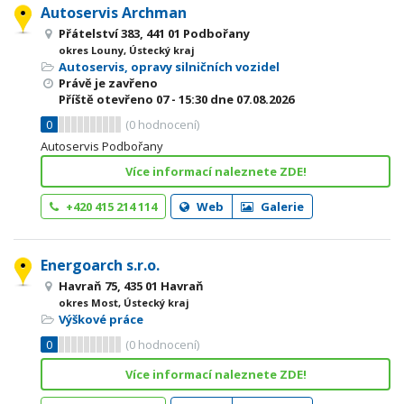
Autoservis Archman
Přátelství 383, 441 01 Podbořany
okres Louny, Ústecký kraj
Autoservis, opravy silničních vozidel
Právě je zavřeno
Příště otevřeno
07 - 15:30
dne 07.08.2026
0
(
0
hodnocení)
Autoservis Podbořany
Více informací naleznete ZDE!
+420 415 214 114
Web
Galerie
Energoarch s.r.o.
Havraň 75, 435 01 Havraň
okres Most, Ústecký kraj
Výškové práce
0
(
0
hodnocení)
Více informací naleznete ZDE!