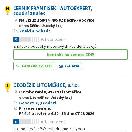
ČERNÍK FRANTIŠEK - AUTOEXPERT,
soudní znalec
Na Skluzu 50/14, 405 02 Děčín-Popovice
okres Děčín, Ústecký kraj
Znalci a odhadci
0
(
0
hodnocení)
Znalecké posudky motorových vozidel a strojů.
Kontakt naleznete ZDE!
+420 604 225 808
Galerie
GEODÉZIE LITOMĚŘICE, s.r.o.
Osvobození 8, 412 01 Litoměřice
okres Litoměřice, Ústecký kraj
Geodezie, geodeti
Právě je zavřeno
Příště otevřeno
6:30 - 15
dne 07.08.2026
0
(
0
hodnocení)
Co jinde trvá měsíc, zvládneme za týden.