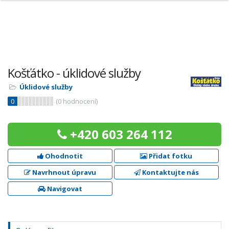
Košťátko - úklidové služby
Úklidové služby
0
(
0
hodnocení)
+420 603 264 112
Ohodnotit
Přidat fotku
Navrhnout úpravu
Kontaktujte nás
Navigovat