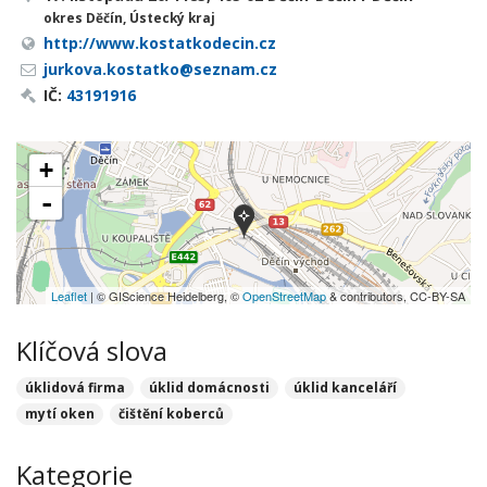
okres Děčín, Ústecký kraj
http://www.kostatkodecin.cz
jurkova.kostatko@seznam.cz
IČ:
43191916
+
-
Leaflet
| © GIScience Heidelberg, ©
OpenStreetMap
& contributors, CC-BY-SA
Klíčová slova
úklidová firma
úklid domácnosti
úklid kanceláří
mytí oken
čištění koberců
Kategorie