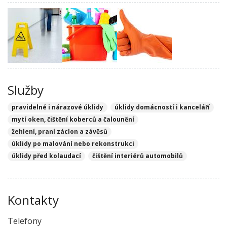
Služby
pravidelné i nárazové úklidy
úklidy domácností i kanceláří
mytí oken, čištění koberců a čalounění
žehlení, praní záclon a závěsů
úklidy po malování nebo rekonstrukci
úklidy před kolaudací
čištění interiérů automobilů
Kontakty
Telefony