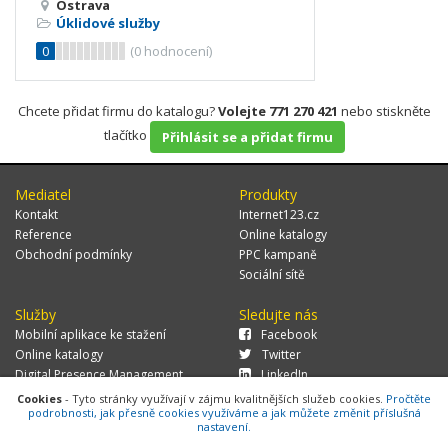
Ostrava
Úklidové služby
0
(
0
hodnocení)
Chcete přidat firmu do katalogu?
Volejte 771 270 421
nebo stiskněte
tlačítko
Přihlásit se a přidat firmu
Mediatel
Produkty
Kontakt
Internet123.cz
Reference
Online katalogy
Obchodní podmínky
PPC kampaně
Sociální sítě
Služby
Sledujte nás
Mobilní aplikace ke stažení
Facebook
Online katalogy
Twitter
Digital Presence Management
LinkedIn
Více zákazníků
Cookies
- Tyto stránky využívají v zájmu kvalitnějších služeb cookies.
Pročtěte
podrobnosti, jak přesně cookies využíváme a jak můžete změnit příslušná
nastavení.