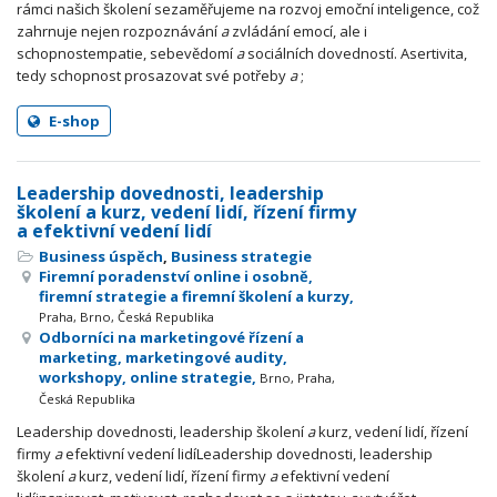
rámci našich školení sezaměřujeme na rozvoj emoční inteligence, což
zahrnuje nejen rozpoznávání
a
zvládání emocí, ale i
schopnostempatie, sebevědomí
a
sociálních dovedností. Asertivita,
tedy schopnost prosazovat své potřeby
a
;
E-shop
Leadership dovednosti, leadership
školení a kurz, vedení lidí, řízení firmy
a efektivní vedení lidí
Business úspěch
,
Business strategie
Firemní poradenství online i osobně,
firemní strategie a firemní školení a kurzy,
Praha, Brno, Česká Republika
Odborníci na marketingové řízení a
marketing, marketingové audity,
workshopy, online strategie,
Brno, Praha,
Česká Republika
Leadership dovednosti, leadership školení
a
kurz, vedení lidí, řízení
firmy
a
efektivní vedení lidíLeadership dovednosti, leadership
školení
a
kurz, vedení lidí, řízení firmy
a
efektivní vedení