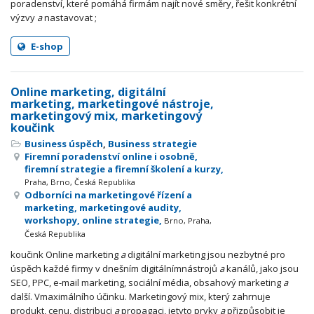
poradenství, které pomáhá firmám najít nové směry, řešit konkrétní
výzvy
a
nastavovat ;
E-shop
Online marketing, digitální
marketing, marketingové nástroje,
marketingový mix, marketingový
koučink
Business úspěch
,
Business strategie
Firemní poradenství online i osobně,
firemní strategie a firemní školení a kurzy,
Praha, Brno, Česká Republika
Odborníci na marketingové řízení a
marketing, marketingové audity,
workshopy, online strategie,
Brno, Praha,
Česká Republika
koučink Online marketing
a
digitální marketing jsou nezbytné pro
úspěch každé firmy v dnešním digitálnímnástrojů
a
kanálů, jako jsou
SEO, PPC, e-mail marketing, sociální média, obsahový marketing
a
další. Vmaximálního účinku. Marketingový mix, který zahrnuje
produkt, cenu, distribuci
a
propagaci, jetyto prvky
a
přizpůsobit je