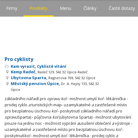
Firmy
Produkty
Menu
Články
Časté dotazy
Pro cyklisty
Kam vyrazit
,
Cyklisté vítání
Kemp Radeč,
Radeč 129, 542 32 Úpice-Radeč
Ubytovna Sparta,
Regnerova 769, 542 32 Úpice
Městský penzion Úpice,
Dr. A. Hejny 133, 542 32
Úpice
základního nářadí pro
opravu
kol
- možnost umytí
kol
- lékárnička -
prodej cyklo
a
turistických map- uzamykatelné
a
zastřešené místo
pro bezplatnou úschovu
kol
- poskytnutí základního nářadí pro
opravu
Sparta) - půjčovna
kol
(ubytovna Sparta) - možnost ubytování
pouze na jednu noc - možnost vyprání
a
usušení oblečení
a
výstroje -
uzamykatelné
a
zastřešené místo pro bezplatnou úschovu
kol
-
poskytnutí
kol
- možnost umytí
kol
- lékárnička - prodej cyklo
a