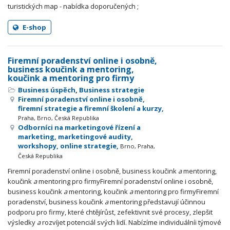
turistických map - nabídka doporučených ;
E-shop
Firemní poradenství online i osobně,
business koučink a mentoring,
koučink a mentoring pro firmy
Business úspěch
,
Business strategie
Firemní poradenství online i osobně,
firemní strategie a firemní školení a kurzy,
Praha, Brno, Česká Republika
Odborníci na marketingové řízení a
marketing, marketingové audity,
workshopy, online strategie,
Brno, Praha,
Česká Republika
Firemní poradenství online i osobně, business koučink
a
mentoring,
koučink
a
mentoring pro firmyFiremní poradenství online i osobně,
business koučink
a
mentoring, koučink
a
mentoring pro firmyFiremní
poradenství, business koučink
a
mentoring představují účinnou
podporu pro firmy, které chtějírůst, zefektivnit své procesy, zlepšit
výsledky
a
rozvíjet potenciál svých lidí. Nabízíme individuálníi týmové