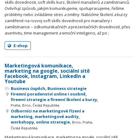
skills dovednosti, soft skills kurz, školení manažerů
a
zaměstnanců.
Ovlivňují způsob, jakým komunikujeme, spolupracujeme, řešíme
problémy nebo zvládáme stres
a
změny. Nabízíme školení
a
kurzy
zaměřené na rozvoj soft skills dovedností pro manažery i
zaměstnance – odkomunikačních
a
prezentačních dovedností, přes
asertivitu, time management
a
emoční inteligenci, až po ;
E-shop
Marketingová komunikace,
marketing na google, sociální sítě
Facebook, Instagram, LinkedIn a
Youtube
Business úspěch
,
Business strategie
Firemní poradenství online i osobně,
firemní strategie a firemní školení a kurzy,
Praha, Brno, Česká Republika
Odborníci na marketingové řízení a
marketing, marketingové audity,
workshopy, online strategie,
Brno, Praha,
Česká Republika
Marketingová komunikace, marketing na google, sociální sítě