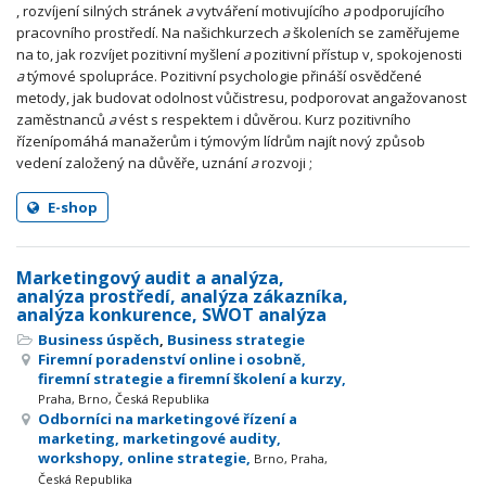
, rozvíjení silných stránek
a
vytváření motivujícího
a
podporujícího
pracovního prostředí. Na našichkurzech
a
školeních se zaměřujeme
na to, jak rozvíjet pozitivní myšlení
a
pozitivní přístup v, spokojenosti
a
týmové spolupráce. Pozitivní psychologie přináší osvědčené
metody, jak budovat odolnost vůčistresu, podporovat angažovanost
zaměstnanců
a
vést s respektem i důvěrou. Kurz pozitivního
řízenípomáhá manažerům i týmovým lídrům najít nový způsob
vedení založený na důvěře, uznání
a
rozvoji ;
E-shop
Marketingový audit a analýza,
analýza prostředí, analýza zákazníka,
analýza konkurence, SWOT analýza
Business úspěch
,
Business strategie
Firemní poradenství online i osobně,
firemní strategie a firemní školení a kurzy,
Praha, Brno, Česká Republika
Odborníci na marketingové řízení a
marketing, marketingové audity,
workshopy, online strategie,
Brno, Praha,
Česká Republika