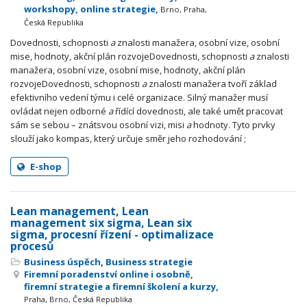
workshopy, online strategie,
Brno, Praha,
Česká Republika
Dovednosti, schopnosti
a
znalosti manažera, osobní vize, osobní
mise, hodnoty, akční plán rozvojeDovednosti, schopnosti
a
znalosti
manažera, osobní vize, osobní mise, hodnoty, akční plán
rozvojeDovednosti, schopnosti
a
znalosti manažera tvoří základ
efektivního vedení týmu i celé organizace. Silný manažer musí
ovládat nejen odborné
a
řídící dovednosti, ale také umět pracovat
sám se sebou – znátsvou osobní vizi, misi
a
hodnoty. Tyto prvky
slouží jako kompas, který určuje směr jeho rozhodování ;
E-shop
Lean management, Lean
management six sigma, Lean six
sigma, procesní řízení - optimalizace
procesů
Business úspěch
,
Business strategie
Firemní poradenství online i osobně,
firemní strategie a firemní školení a kurzy,
Praha, Brno, Česká Republika