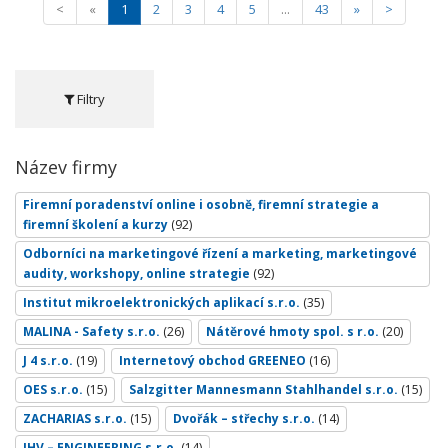
<
«
1
2
3
4
5
...
43
»
>
Filtry
Název firmy
Firemní poradenství online i osobně, firemní strategie a
firemní školení a kurzy
(92)
Odborníci na marketingové řízení a marketing, marketingové
audity, workshopy, online strategie
(92)
Institut mikroelektronických aplikací s.r.o.
(35)
MALINA - Safety s.r.o.
(26)
Nátěrové hmoty spol. s r.o.
(20)
J 4 s.r.o.
(19)
Internetový obchod GREENEO
(16)
OES s.r.o.
(15)
Salzgitter Mannesmann Stahlhandel s.r.o.
(15)
ZACHARIAS s.r.o.
(15)
Dvořák – střechy s.r.o.
(14)
JHV – ENGINEERING s.r.o.
(14)