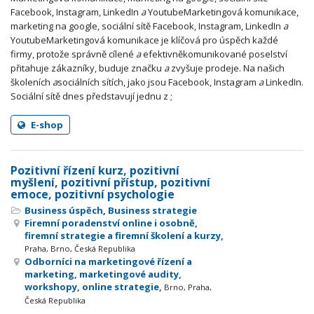
Facebook, Instagram, LinkedIn
a
YoutubeMarketingová komunikace,
marketing na google, sociální sítě Facebook, Instagram, LinkedIn
a
YoutubeMarketingová komunikace je klíčová pro úspěch každé
firmy, protože správně cílené
a
efektivněkomunikované poselství
přitahuje zákazníky, buduje značku
a
zvyšuje prodeje. Na našich
školeních
a
sociálních sítích, jako jsou Facebook, Instagram
a
LinkedIn.
Sociální sítě dnes představují jednu z ;
E-shop
Pozitivní řízení kurz, pozitivní
myšlení, pozitivní přístup, pozitivní
emoce, pozitivní psychologie
Business úspěch
,
Business strategie
Firemní poradenství online i osobně,
firemní strategie a firemní školení a kurzy,
Praha, Brno, Česká Republika
Odborníci na marketingové řízení a
marketing, marketingové audity,
workshopy, online strategie,
Brno, Praha,
Česká Republika