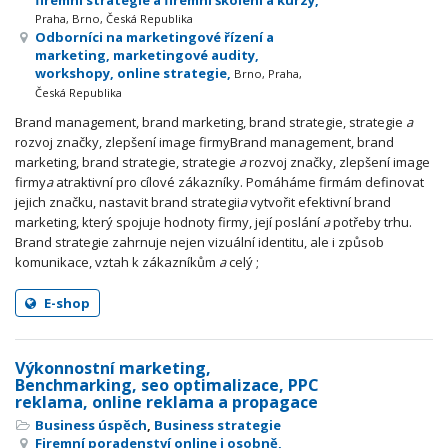
firemní strategie a firemní školení a kurzy,
Praha, Brno, Česká Republika
Odborníci na marketingové řízení a
marketing, marketingové audity,
workshopy, online strategie,
Brno, Praha,
Česká Republika
Brand management, brand marketing, brand strategie, strategie
a
rozvoj značky, zlepšení image firmyBrand management, brand
marketing, brand strategie, strategie
a
rozvoj značky, zlepšení image
firmy
a
atraktivní pro cílové zákazníky. Pomáháme firmám definovat
jejich značku, nastavit brand strategii
a
vytvořit efektivní brand
marketing, který spojuje hodnoty firmy, její poslání
a
potřeby trhu.
Brand strategie zahrnuje nejen vizuální identitu, ale i způsob
komunikace, vztah k zákazníkům
a
celý ;
E-shop
Výkonnostní marketing,
Benchmarking, seo optimalizace, PPC
reklama, online reklama a propagace
Business úspěch
,
Business strategie
Firemní poradenství online i osobně,