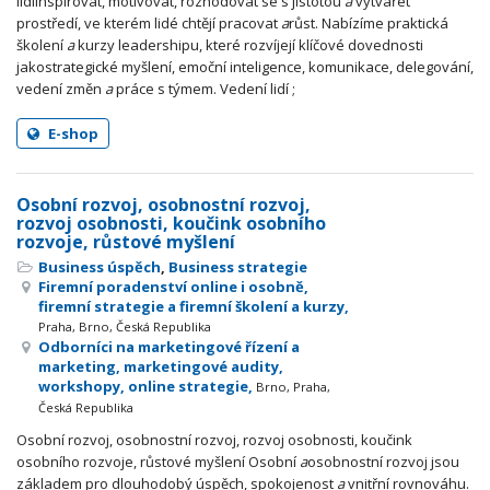
lidíinspirovat, motivovat, rozhodovat se s jistotou
a
vytvářet
prostředí, ve kterém lidé chtějí pracovat
a
růst. Nabízíme praktická
školení
a
kurzy leadershipu, které rozvíjejí klíčové dovednosti
jakostrategické myšlení, emoční inteligence, komunikace, delegování,
vedení změn
a
práce s týmem. Vedení lidí ;
E-shop
Osobní rozvoj, osobnostní rozvoj,
rozvoj osobnosti, koučink osobního
rozvoje, růstové myšlení
Business úspěch
,
Business strategie
Firemní poradenství online i osobně,
firemní strategie a firemní školení a kurzy,
Praha, Brno, Česká Republika
Odborníci na marketingové řízení a
marketing, marketingové audity,
workshopy, online strategie,
Brno, Praha,
Česká Republika
Osobní rozvoj, osobnostní rozvoj, rozvoj osobnosti, koučink
osobního rozvoje, růstové myšlení Osobní
a
osobnostní rozvoj jsou
základem pro dlouhodobý úspěch, spokojenost
a
vnitřní rovnováhu.