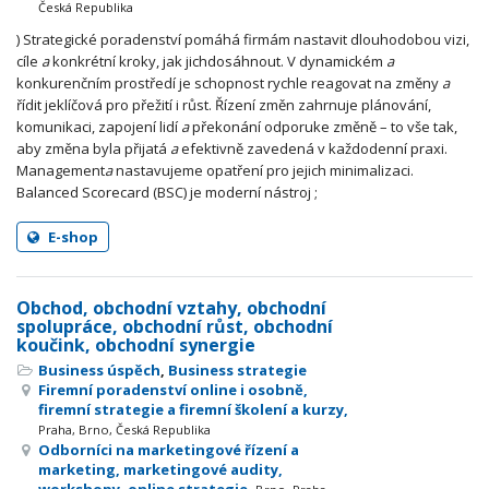
Česká Republika
) Strategické poradenství pomáhá firmám nastavit dlouhodobou vizi,
cíle
a
konkrétní kroky, jak jichdosáhnout. V dynamickém
a
konkurenčním prostředí je schopnost rychle reagovat na změny
a
řídit jeklíčová pro přežití i růst. Řízení změn zahrnuje plánování,
komunikaci, zapojení lidí
a
překonání odporuke změně – to vše tak,
aby změna byla přijatá
a
efektivně zavedená v každodenní praxi.
Management
a
nastavujeme opatření pro jejich minimalizaci.
Balanced Scorecard (BSC) je moderní nástroj ;
E-shop
Obchod, obchodní vztahy, obchodní
spolupráce, obchodní růst, obchodní
koučink, obchodní synergie
Business úspěch
,
Business strategie
Firemní poradenství online i osobně,
firemní strategie a firemní školení a kurzy,
Praha, Brno, Česká Republika
Odborníci na marketingové řízení a
marketing, marketingové audity,