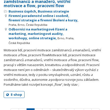
zaměstnanců a manažerů, vnitřní
motivace a flow, pracovní flow
Business úspěch
,
Business strategie
Firemní poradenství online i osobně,
firemní strategie a firemní školení a kurzy,
Praha, Brno, Česká Republika
Odborníci na marketingové řízení a
marketing, marketingové audity,
workshopy, online strategie,
Brno, Praha,
Česká Republika
Motivace lidí, pracovní motivace zaměstnanců
a
manažerů, vnitřní
motivace
a
flow, pracovní flowMotivace lidí, pracovní motivace
zaměstnanců
a
manažerů, vnitřní motivace
a
flow, pracovní flow,
pracují s větším nasazením, kreativitou
a
odpovědností. Pracovní
motivace není jen o odměnách – skutečnětrvalý výkon vychází z
vnitřní motivace, tedy z pocitu smysluplnosti, uznání, růstu
a
osobního, důvěra, autonomie
a
podpora rozvoje jsou základem.
Pomáháme také rozvíjet koncept „flow“, tedy stav ;
E-shop