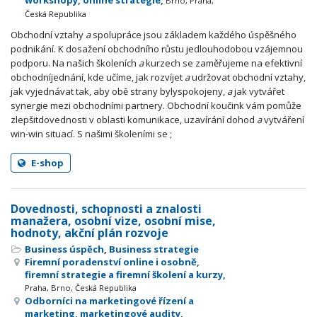
workshopy, online strategie,
Brno, Praha,
Česká Republika
Obchodní vztahy
a
spolupráce jsou základem každého úspěšného
podnikání. K dosažení obchodního růstu jedlouhodobou vzájemnou
podporu. Na našich školeních
a
kurzech se zaměřujeme na efektivní
obchodníjednání, kde učíme, jak rozvíjet
a
udržovat obchodní vztahy,
jak vyjednávat tak, aby obě strany bylyspokojeny,
a
jak vytvářet
synergie mezi obchodními partnery. Obchodní koučink vám pomůže
zlepšitdovednosti v oblasti komunikace, uzavírání dohod
a
vytváření
win-win situací. S našimi školeními se ;
E-shop
Dovednosti, schopnosti a znalosti
manažera, osobní vize, osobní mise,
hodnoty, akční plán rozvoje
Business úspěch
,
Business strategie
Firemní poradenství online i osobně,
firemní strategie a firemní školení a kurzy,
Praha, Brno, Česká Republika
Odborníci na marketingové řízení a
marketing, marketingové audity,