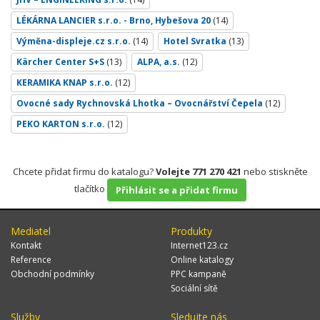
LÉKÁRNA LANCIER s.r.o. - Brno, Hybešova 20
(14)
Výměna-displeje.cz s.r.o.
(14)
Hotel Svratka
(13)
Kärcher Center S+S
(13)
ALPA, a.s.
(12)
KERAMIKA KNAP s.r.o.
(12)
Ovocné sady Rychnovská Lhotka – Ovocnářství Čepela
(12)
PEKO KARTON s.r.o.
(12)
Chcete přidat firmu do katalogu?
Volejte 771 270 421
nebo stiskněte
tlačítko
Přihlásit se a přidat firmu
Mediatel
Produkty
Kontakt
Internet123.cz
Reference
Online katalogy
Obchodní podmínky
PPC kampaně
Sociální sítě
Služby
Sledujte nás