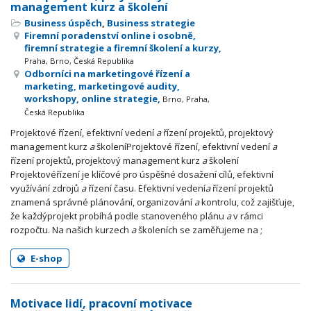
management kurz a školení
Business úspěch
,
Business strategie
Firemní poradenství online i osobně,
firemní strategie a firemní školení a kurzy,
Praha, Brno, Česká Republika
Odborníci na marketingové řízení a
marketing, marketingové audity,
workshopy, online strategie,
Brno, Praha,
Česká Republika
Projektové řízení, efektivní vedení
a
řízení projektů, projektový
management kurz
a
školeníProjektové řízení, efektivní vedení
a
řízení projektů, projektový management kurz
a
školení
Projektovéřízení je klíčové pro úspěšné dosažení cílů, efektivní
využívání zdrojů
a
řízení času. Efektivní vedení
a
řízení projektů
znamená správné plánování, organizování
a
kontrolu, což zajišťuje,
že každýprojekt probíhá podle stanoveného plánu
a
v rámci
rozpočtu. Na našich kurzech
a
školeních se zaměřujeme na ;
E-shop
Motivace lidí, pracovní motivace