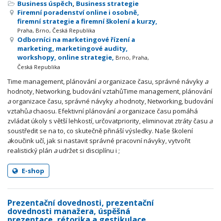
Business úspěch
,
Business strategie
Firemní poradenství online i osobně,
firemní strategie a firemní školení a kurzy,
Praha, Brno, Česká Republika
Odborníci na marketingové řízení a
marketing, marketingové audity,
workshopy, online strategie,
Brno, Praha,
Česká Republika
Time management, plánování
a
organizace času, správné návyky
a
hodnoty, Networking, budování vztahůTime management, plánování
a
organizace času, správné návyky
a
hodnoty, Networking, budování
vztahů
a
chaosu. Efektivní plánování
a
organizace času pomáhá
zvládat úkoly s větší lehkostí, určovatpriority, eliminovat ztráty času
a
soustředit se na to, co skutečně přináší výsledky. Naše školení
a
koučink učí, jak si nastavit správné pracovní návyky, vytvořit
realistický plán
a
udržet si disciplínu i ;
E-shop
Prezentační dovednosti, prezentační
dovednosti manažera, úspěšná
prezentace, rétorika a gestikulace