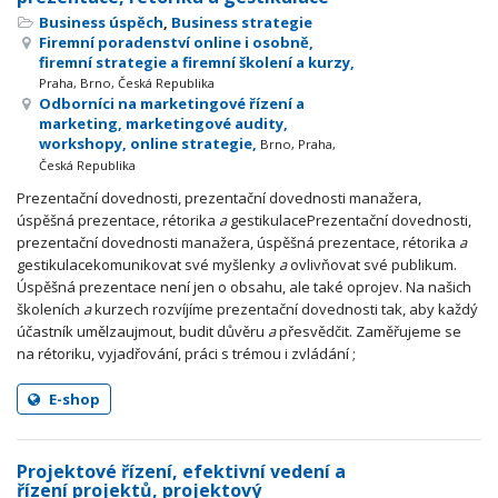
Business úspěch
,
Business strategie
Firemní poradenství online i osobně,
firemní strategie a firemní školení a kurzy,
Praha, Brno, Česká Republika
Odborníci na marketingové řízení a
marketing, marketingové audity,
workshopy, online strategie,
Brno, Praha,
Česká Republika
Prezentační dovednosti, prezentační dovednosti manažera,
úspěšná prezentace, rétorika
a
gestikulacePrezentační dovednosti,
prezentační dovednosti manažera, úspěšná prezentace, rétorika
a
gestikulacekomunikovat své myšlenky
a
ovlivňovat své publikum.
Úspěšná prezentace není jen o obsahu, ale také oprojev. Na našich
školeních
a
kurzech rozvíjíme prezentační dovednosti tak, aby každý
účastník umělzaujmout, budit důvěru
a
přesvědčit. Zaměřujeme se
na rétoriku, vyjadřování, práci s trémou i zvládání ;
E-shop
Projektové řízení, efektivní vedení a
řízení projektů, projektový