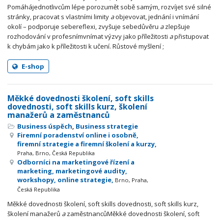
Pomáhájednotlivcům lépe porozumět sobě samým, rozvíjet své silné
stránky, pracovat s vlastními limity
a
objevovat, jednání i vnímání
okolí – podporuje sebereflexi, zvyšuje sebedůvěru
a
zlepšuje
rozhodování v profesnímvnímat výzvy jako příležitosti
a
přistupovat
k chybám jako k příležitosti k učení. Růstové myšlení ;
E-shop
Měkké dovednosti školení, soft skills
dovednosti, soft skills kurz, školení
manažerů a zaměstnanců
Business úspěch
,
Business strategie
Firemní poradenství online i osobně,
firemní strategie a firemní školení a kurzy,
Praha, Brno, Česká Republika
Odborníci na marketingové řízení a
marketing, marketingové audity,
workshopy, online strategie,
Brno, Praha,
Česká Republika
Měkké dovednosti školení, soft skills dovednosti, soft skills kurz,
školení manažerů
a
zaměstnancůMěkké dovednosti školení, soft