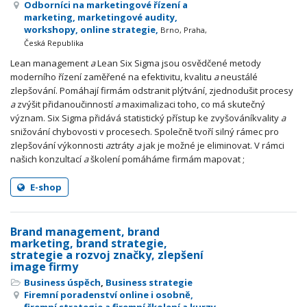
Odborníci na marketingové řízení a
marketing, marketingové audity,
workshopy, online strategie,
Brno, Praha,
Česká Republika
Lean management
a
Lean Six Sigma jsou osvědčené metody
moderního řízení zaměřené na efektivitu, kvalitu
a
neustálé
zlepšování. Pomáhají firmám odstranit plýtvání, zjednodušit procesy
a
zvýšit přidanoučinností
a
maximalizaci toho, co má skutečný
význam. Six Sigma přidává statistický přístup ke zvyšováníkvality
a
snižování chybovosti v procesech. Společně tvoří silný rámec pro
zlepšování výkonnosti
a
ztráty
a
jak je možné je eliminovat. V rámci
našich konzultací
a
školení pomáháme firmám mapovat ;
E-shop
Brand management, brand
marketing, brand strategie,
strategie a rozvoj značky, zlepšení
image firmy
Business úspěch
,
Business strategie
Firemní poradenství online i osobně,