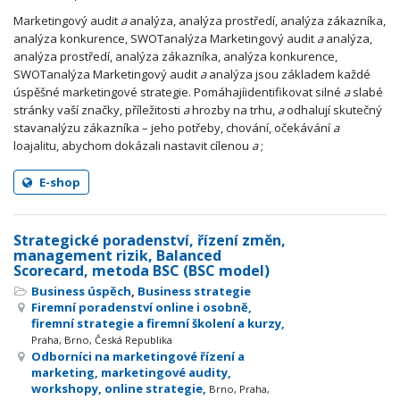
Marketingový audit
a
analýza, analýza prostředí, analýza zákazníka,
analýza konkurence, SWOTanalýza Marketingový audit
a
analýza,
analýza prostředí, analýza zákazníka, analýza konkurence,
SWOTanalýza Marketingový audit
a
analýza jsou základem každé
úspěšné marketingové strategie. Pomáhajíidentifikovat silné
a
slabé
stránky vaší značky, příležitosti
a
hrozby na trhu,
a
odhalují skutečný
stavanalýzu zákazníka – jeho potřeby, chování, očekávání
a
loajalitu, abychom dokázali nastavit cílenou
a
;
E-shop
Strategické poradenství, řízení změn,
management rizik, Balanced
Scorecard, metoda BSC (BSC model)
Business úspěch
,
Business strategie
Firemní poradenství online i osobně,
firemní strategie a firemní školení a kurzy,
Praha, Brno, Česká Republika
Odborníci na marketingové řízení a
marketing, marketingové audity,
workshopy, online strategie,
Brno, Praha,