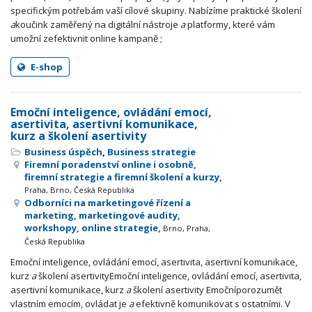
specifickým potřebám vaší cílové skupiny. Nabízíme praktické školení
a
koučink zaměřený na digitální nástroje
a
platformy, které vám
umožní zefektivnit online kampaně ;
E-shop
Emoční inteligence, ovládání emocí,
asertivita, asertivní komunikace,
kurz a školení asertivity
Business úspěch
,
Business strategie
Firemní poradenství online i osobně,
firemní strategie a firemní školení a kurzy,
Praha, Brno, Česká Republika
Odborníci na marketingové řízení a
marketing, marketingové audity,
workshopy, online strategie,
Brno, Praha,
Česká Republika
Emoční inteligence, ovládání emocí, asertivita, asertivní komunikace,
kurz
a
školení asertivityEmoční inteligence, ovládání emocí, asertivita,
asertivní komunikace, kurz
a
školení asertivity Emočníporozumět
vlastním emocím, ovládat je
a
efektivně komunikovat s ostatními. V