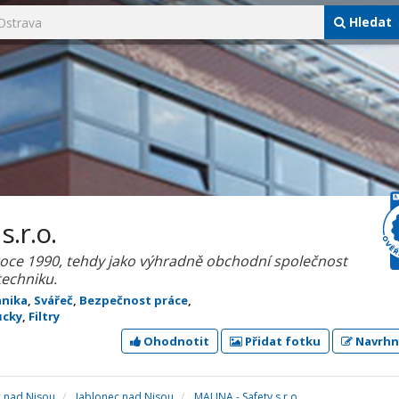
Hledat
s.r.o.
roce 1990, tehdy jako výhradně obchodní společnost
techniku.
hnika
,
Svářeč
,
Bezpečnost práce
,
ůcky
,
Filtry
Ohodnotit
Přidat fotku
Navrhn
c nad Nisou
Jablonec nad Nisou
MALINA - Safety s.r.o.