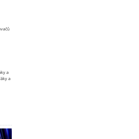
savačů
áky a
řáky a