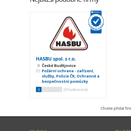
HASBU spol. s r.o.
České Budějovice
Požární ochrana - zařízení,
služby
,
Policie ČR
,
Ochranné a
bezpečnostní pomůcky
0
(
0
hodnocení)
Chcete přidat fi