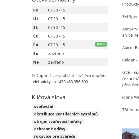
Produkty
Po
07:30 - 15
3M Speed
Út
07:30 - 15
St
07:30 - 15
AerServi
s více ne
Čt
07:30 - 15
Pá
07:30 - 15
Dnes
Abicor B
So
zavřeno
Balder –
Ne
zavřeno
GCE – Ga
Doporučuje se ohlásit návštěvu dopředu
řezací n
telefonicky na +420 483 356 600.
přísluše
Klíčová slova
Rhino We
svařování
TBi Indu
distribuce ventilačních systémů
strojní svařovací hořáky
ochranné oděvy
rukavice pro svářeče