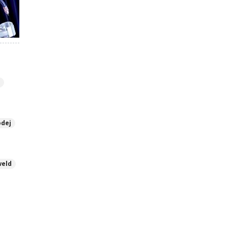
y
odej
weld