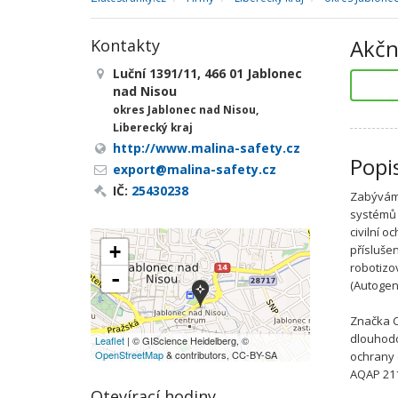
Akčn
Kontakty
Luční 1391/11, 466 01 Jablonec
nad Nisou
okres Jablonec nad Nisou,
Liberecký kraj
http://www.malina-safety.cz
Popi
export@malina-safety.cz
IČ:
25430238
Zabýváme
systémů 
civilní o
+
přísluše
robotizo
-
(Autogen
Značka C
dlouhodo
Leaflet
| © GIScience Heidelberg, ©
OpenStreetMap
& contributors, CC-BY-SA
ochrany 
AQAP 211
Otevírací hodiny