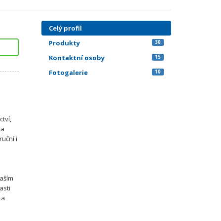
Celý profil
Produkty
30
Kontaktní osoby
15
Fotogalerie
10
tví,
 a
uční i
naším
asti
 a