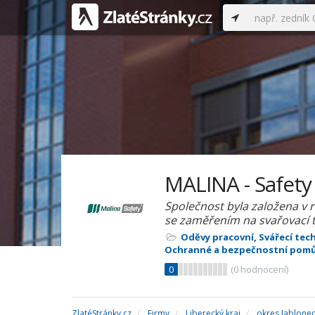
MALINA - Safety 
Společnost byla založena v 
se zaměřením na svařovací 
Oděvy pracovní
,
Svářecí tec
Ochranné a bezpečnostní pom
0
(
0
hodnocení)
ZlatéStránky.cz
Firmy
Liberecký kraj
okres Jablone