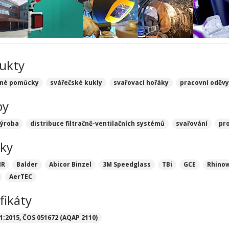
ukty
nné pomůcky
svářečské kukly
svařovací hořáky
pracovní oděv
by
výroba
distribuce filtračně-ventilačních systémů
svařování
pr
ky
IR
Balder
Abicor Binzel
3M Speedglass
TBi
GCE
Rhino
AerTEC
fikáty
1:2015, ČOS 051672 (AQAP 2110)