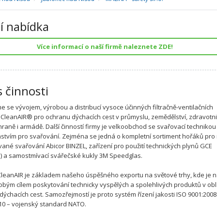
í nabídka
Více informací o naší firmě naleznete ZDE!
s činnosti
 se vývojem, výrobou a distribucí vysoce účinných filtračně-ventilačních
CleanAIR® pro ochranu dýchacích cest v průmyslu, zemědělství, zdravotnic
chraně i armádě. Další činností firmy je velkoobchod se svařovací technikou
nstvím pro svařování. Zejména se jedná o kompletní sortiment hořáků pro r
vané svařování Abicor BINZEL, zařízení pro použití technických plynů GCE
) a samostmívací svářečské kukly 3M Speedglas.
leanAIR je základem našeho úspěšného exportu na světové trhy, kde je 
bým cílem poskytování technicky vyspělých a spolehlivých produktů v obl
dýchacích cest. Samozřejmostí je proto systém řízení jakosti ISO 9001:2008
0 – vojenský standard NATO.