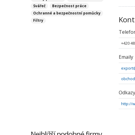
Svářeč
Bezpečnost práce
Ochranné a bezpečnostní pomůcky
Kont
Filtry
Telefo
+420 48
Emaily
export
obchod
Odkaz
http://
Nejbližší podobné firmy