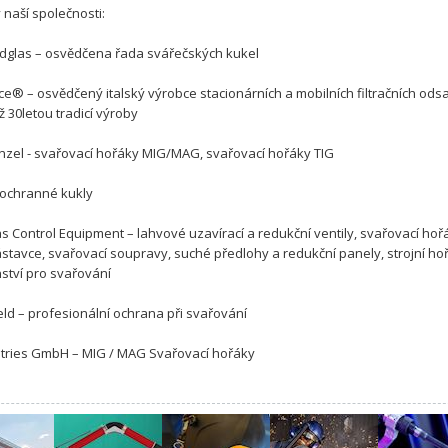
 naší společnosti:
glas – osvědčena řada svářečských kukel
ce® – osvědčený italský výrobce stacionárních a mobilních filtračních od
ž 30letou tradicí výroby
inzel - svařovací hořáky MIG/MAG, svařovací hořáky TIG
 ochranné kukly
s Control Equipment – lahvové uzavírací a redukční ventily, svařovací hoř
ástavce, svařovací soupravy, suché předlohy a redukční panely, strojní ho
nství pro svařování
ld – profesionální ochrana při svařování
stries GmbH – MIG / MAG Svařovací hořáky