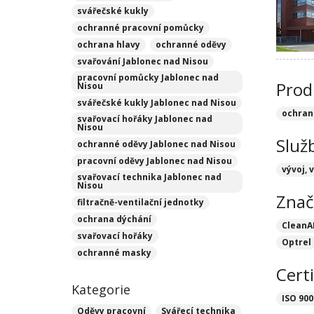
svářečské kukly
ochranné pracovní pomůcky
ochrana hlavy
ochranné oděvy
svařování Jablonec nad Nisou
pracovní pomůcky Jablonec nad
Prod
Nisou
svářečské kukly Jablonec nad Nisou
ochra
svařovací hořáky Jablonec nad
Nisou
Služ
ochranné oděvy Jablonec nad Nisou
pracovní oděvy Jablonec nad Nisou
vývoj, 
svařovací technika Jablonec nad
Nisou
Znač
filtračně-ventilační jednotky
ochrana dýchání
CleanA
svařovací hořáky
Optrel
ochranné masky
Certi
Kategorie
ISO 900
Oděvy pracovní
Svářecí technika