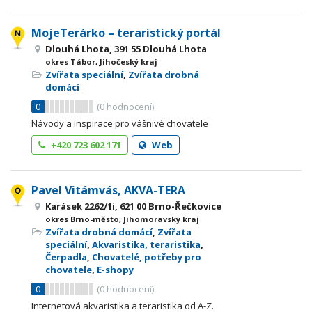
MojeTerárko – teraristický portál
Dlouhá Lhota, 391 55 Dlouhá Lhota
okres Tábor, Jihočeský kraj
Zvířata speciální
,
Zvířata drobná
domácí
0
(
0
hodnocení)
Návody a inspirace pro vášnivé chovatele
+420 723 602 171
Web
Pavel Vitámvás, AKVA-TERA
Karásek 2262/1i, 621 00 Brno-Řečkovice
okres Brno-město, Jihomoravský kraj
Zvířata drobná domácí
,
Zvířata
speciální
,
Akvaristika, teraristika
,
Čerpadla
,
Chovatelé, potřeby pro
chovatele
,
E-shopy
0
(
0
hodnocení)
Internetová akvaristika a teraristika od A-Z.