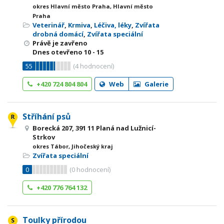
okres Hlavní město Praha, Hlavní město
Praha
Veterinář
,
Krmiva
,
Léčiva, léky
,
Zvířata
drobná domácí
,
Zvířata speciální
Právě je zavřeno
Dnes otevřeno
10 - 15
55
(
4
hodnocení)
+420 724 804 804
Web
Galerie
Stříhání psů
Borecká 207, 391 11 Planá nad Lužnicí-
Strkov
okres Tábor, Jihočeský kraj
Zvířata speciální
0
(
0
hodnocení)
+420 776 764 132
Toulky přírodou