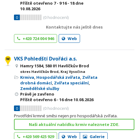
Příště otevřeno
7 - 9
16 - 18
dne
10.08.2026
0
(
0
hodnocení)
Kontaktujte nás ještě dnes
+420 724 004 946
Web
VKS Pohledští Dvořáci a.s.
Hamry 1584, 580 01 Havlíčkův Brod
okres Havlíčkův Brod, Kraj Vysočina
Krmiva
,
Hospodářská zvířata
,
Zvířata
drobná domácí
,
Zvířata speciální
,
Zemědělské služby
Právě je zavřeno
Příště otevřeno
6 - 16
dne 10.08.2026
0
(
0
hodnocení)
Prvotřídní krmné směsi nejen pro hospodářská zvířata.
Naši aktuální nabídku krmiv naleznete ZDE.
+420 569 425 929
Web
Galerie