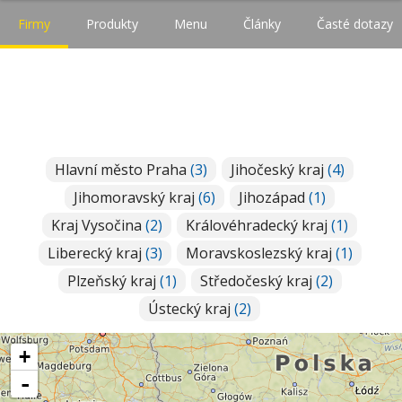
Firmy
Produkty
Menu
Články
Časté dotazy
Hlavní město Praha
(3)
Jihočeský kraj
(4)
Jihomoravský kraj
(6)
Jihozápad
(1)
Kraj Vysočina
(2)
Královéhradecký kraj
(1)
Liberecký kraj
(3)
Moravskoslezský kraj
(1)
Plzeňský kraj
(1)
Středočeský kraj
(2)
Ústecký kraj
(2)
+
-