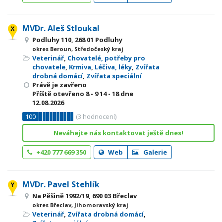
MVDr. Aleš Stloukal
Podluhy 110, 268 01 Podluhy
okres Beroun, Středočeský kraj
Veterinář
,
Chovatelé, potřeby pro
chovatele
,
Krmiva
,
Léčiva, léky
,
Zvířata
drobná domácí
,
Zvířata speciální
Právě je zavřeno
Příště otevřeno
8 - 9
14 - 18
dne
12.08.2026
100
(
3
hodnocení)
Neváhejte nás kontaktovat ještě dnes!
+420 777 669 350
Web
Galerie
MVDr. Pavel Stehlík
Na Pěšině 1992/19, 690 03 Břeclav
okres Břeclav, Jihomoravský kraj
Veterinář
,
Zvířata drobná domácí
,