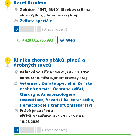
Karel Krudenc
Zelnice I 1547, 684 01 Slavkov u Brna
okres Vyškov, Jihomoravský kraj
Zvířata speciální
0
(
0
hodnocení)
+420 602 785 993
Web
Klinika chorob ptáků, plazů a
drobných savců
Palackého třída 1946/1, 612 00 Brno
okres Brno-město, Jihomoravský kraj
Veterinář
,
Zvířata speciální
,
Zvířata
drobná domácí
,
Ochrana zvířat
,
Chirurgie
,
Anesteziologie a
resuscitace
,
Akvaristika, teraristika
,
Hematologie a transfuzní lékařství
Právě je zavřeno
Příště otevřeno
8 - 12
13 - 15
dne
10.08.2026
0
(
0
hodnocení)