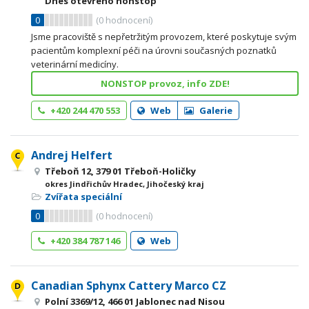
Dnes otevřeno nonstop
0
(
0
hodnocení)
Jsme pracoviště s nepřetržitým provozem, které poskytuje svým
pacientům komplexní péči na úrovni současných poznatků
veterinární medicíny.
NONSTOP provoz, info ZDE!
+420 244 470 553
Web
Galerie
Andrej Helfert
Třeboň 12, 379 01 Třeboň-Holičky
okres Jindřichův Hradec, Jihočeský kraj
Zvířata speciální
0
(
0
hodnocení)
+420 384 787 146
Web
Canadian Sphynx Cattery Marco CZ
Polní 3369/12, 466 01 Jablonec nad Nisou