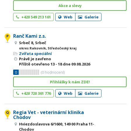
Akce a slevy
+420 549 213 161
Web
Galerie
Ranč Kami z.s.
Srbeč 8, Srbeč
okres Rakovník, Středočeský kraj
Zvířata speciální
Právě je zavřeno
Příště otevřeno
13 - 18
dne 09.08.2026
0
(
0
hodnocení)
Přihlášky k nám ZDE!
+420 720 361 776
Web
Galerie
Regia Vet - veterinární klinika
Chodov
Hviezdoslavova 6/1600, 149 00 Praha 11-
Chodov