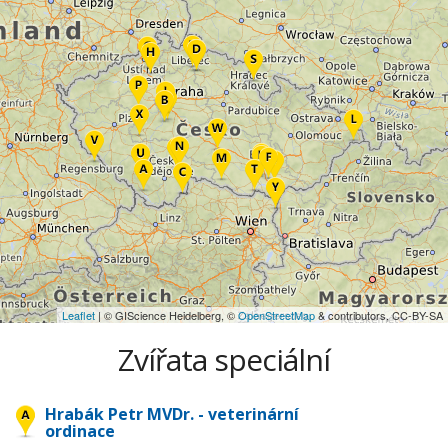
Leaflet
| © GIScience Heidelberg, ©
OpenStreetMap
& contributors, CC-BY-SA
Zvířata speciální
Hrabák Petr MVDr. - veterinární
ordinace