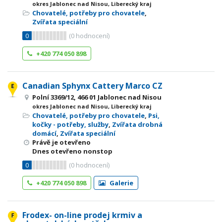
okres Jablonec nad Nisou, Liberecký kraj
Chovatelé, potřeby pro chovatele
,
Zvířata speciální
0
(
0
hodnocení)
+420 774 050 898
Canadian Sphynx Cattery Marco CZ
Polní 3369/12, 466 01 Jablonec nad Nisou
okres Jablonec nad Nisou, Liberecký kraj
Chovatelé, potřeby pro chovatele
,
Psi,
kočky - potřeby, služby
,
Zvířata drobná
domácí
,
Zvířata speciální
Právě je otevřeno
Dnes otevřeno nonstop
0
(
0
hodnocení)
+420 774 050 898
Galerie
Frodex- on-line prodej krmiv a