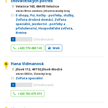
chovatelských potřeb
Velatice 163, 664 05 Velatice
okres Brno-venkov, Jihomoravský kraj
E-shopy
,
Psi, kočky - potřeby, služby
,
Zvířata drobná domácí
,
Zvířata
speciální
,
Jezdectví - potřeby a
příslušenství
,
Hospodářská zvířata
,
Krmiva
0
(
0
hodnocení)
+420 774 480 143
Web
Hana Vidmanová
Jílové 112, 407 02 Jílové-Modrá
okres Děčín, Ústecký kraj
Zvířata speciální
0
(
0
hodnocení)
+420 702 675 015