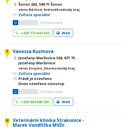
Šonov 263, 549 71 Šonov
okres Náchod, Královéhradecký kraj
Zvířata speciální
0
(
0
hodnocení)
+420 773 644 362
Web
Vanessa Kuzmová
Jezeřany-Maršovice 328, 671 75
Jezeřany-Maršovice
okres Znojmo, Jihomoravský kraj
Zvířata speciální
Právě je otevřeno
Dnes otevřeno nonstop
0
(
0
hodnocení)
+420 604 640 261
Web
Veterinární klinika Strakonice -
Marek Vondřička MVDr.