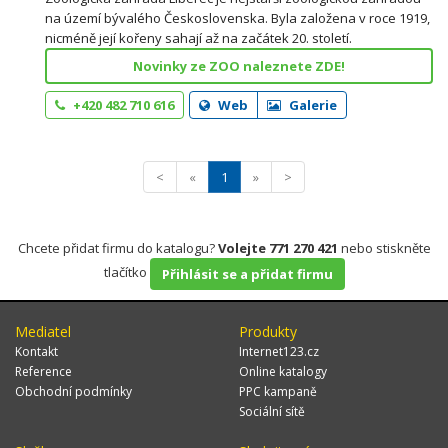
na území bývalého Československa. Byla založena v roce 1919,
nicméně její kořeny sahají až na začátek 20. století.
Novinky ze ZOO naleznete ZDE!
+420 482 710 616
Web
Galerie
<
«
1
»
>
Chcete přidat firmu do katalogu?
Volejte 771 270 421
nebo stiskněte
tlačítko
Přihlásit se a přidat firmu
Mediatel
Produkty
Kontakt
Internet123.cz
Reference
Online katalogy
Obchodní podmínky
PPC kampaně
Sociální sítě