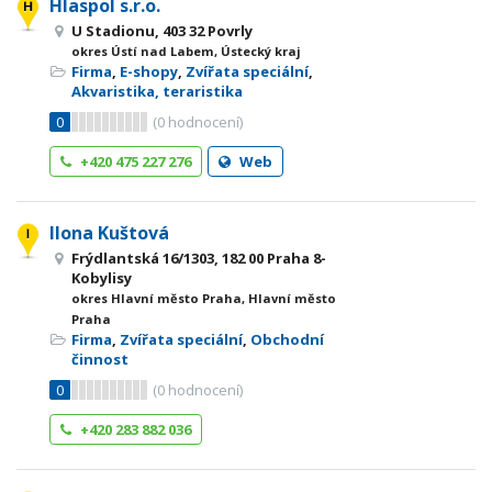
Hlaspol s.r.o.
U Stadionu, 403 32 Povrly
okres Ústí nad Labem, Ústecký kraj
Firma
,
E-shopy
,
Zvířata speciální
,
Akvaristika, teraristika
0
(
0
hodnocení)
+420 475 227 276
Web
Ilona Kuštová
Frýdlantská 16/1303, 182 00 Praha 8-
Kobylisy
okres Hlavní město Praha, Hlavní město
Praha
Firma
,
Zvířata speciální
,
Obchodní
činnost
0
(
0
hodnocení)
+420 283 882 036