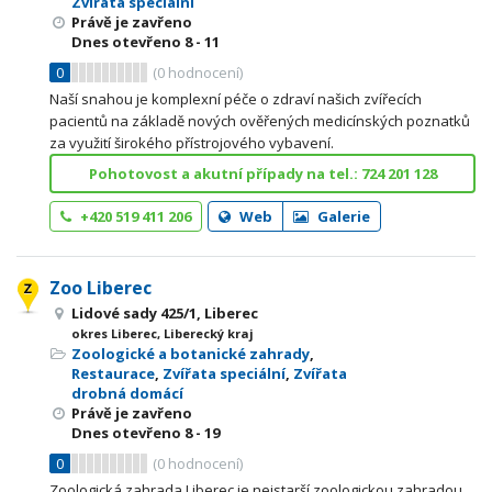
Zvířata speciální
Právě je zavřeno
Dnes otevřeno
8 - 11
0
(
0
hodnocení)
Naší snahou je komplexní péče o zdraví našich zvířecích
pacientů na základě nových ověřených medicínských poznatků
za využití širokého přístrojového vybavení.
Pohotovost a akutní případy na tel.: 724 201 128
+420 519 411 206
Web
Galerie
Zoo Liberec
Lidové sady 425/1, Liberec
okres Liberec, Liberecký kraj
Zoologické a botanické zahrady
,
Restaurace
,
Zvířata speciální
,
Zvířata
drobná domácí
Právě je zavřeno
Dnes otevřeno
8 - 19
0
(
0
hodnocení)
Zoologická zahrada Liberec je nejstarší zoologickou zahradou