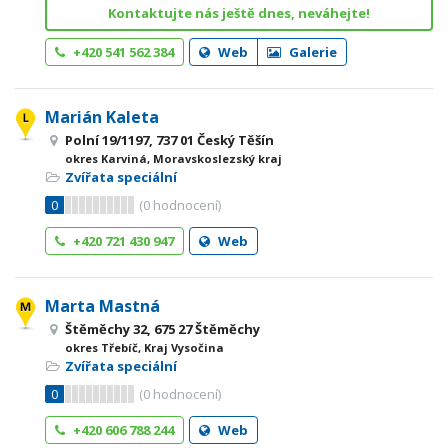
Kontaktujte nás ještě dnes, neváhejte!
+420 541 562 384
Web
Galerie
Marián Kaleta
Polní 19/1197, 737 01 Český Těšín
okres Karviná, Moravskoslezský kraj
Zvířata speciální
0
(
0
hodnocení)
+420 721 430 947
Web
Marta Mastná
Štěměchy 32, 675 27 Štěměchy
okres Třebíč, Kraj Vysočina
Zvířata speciální
0
(
0
hodnocení)
+420 606 788 244
Web