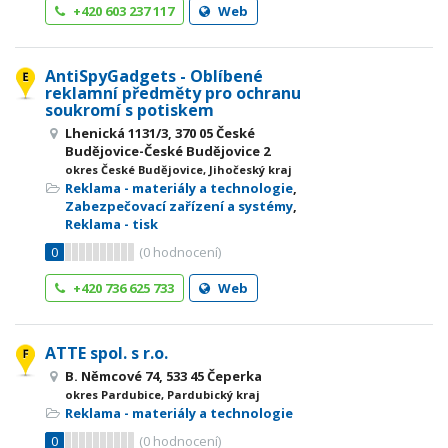
+420 603 237 117
Web
AntiSpyGadgets - Oblíbené
reklamní předměty pro ochranu
soukromí s potiskem
Lhenická 1131/3, 370 05 České
Budějovice-České Budějovice 2
okres České Budějovice, Jihočeský kraj
Reklama - materiály a technologie
,
Zabezpečovací zařízení a systémy
,
Reklama - tisk
0
(
0
hodnocení)
+420 736 625 733
Web
ATTE spol. s r.o.
B. Němcové 74, 533 45 Čeperka
okres Pardubice, Pardubický kraj
Reklama - materiály a technologie
0
(
0
hodnocení)