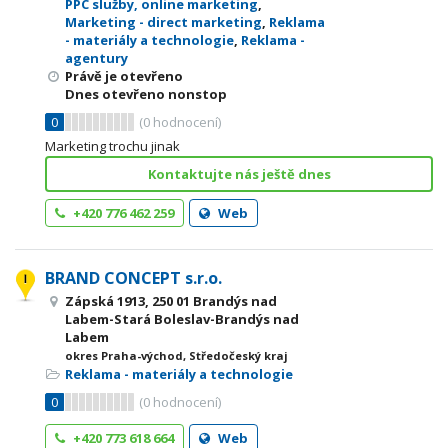
PPC služby, online marketing
,
Marketing - direct marketing
,
Reklama
- materiály a technologie
,
Reklama -
agentury
Právě je otevřeno
Dnes otevřeno nonstop
0
(
0
hodnocení)
Marketing trochu jinak
Kontaktujte nás ještě dnes
+420 776 462 259
Web
BRAND CONCEPT s.r.o.
Zápská 1913, 250 01 Brandýs nad
Labem-Stará Boleslav-Brandýs nad
Labem
okres Praha-východ, Středočeský kraj
Reklama - materiály a technologie
0
(
0
hodnocení)
+420 773 618 664
Web