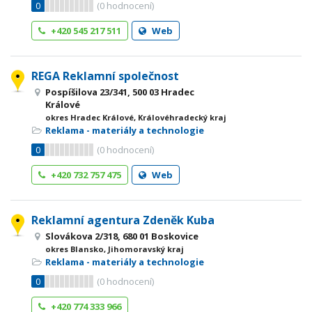
0
(
0
hodnocení)
+420 545 217 511
Web
REGA Reklamní společnost
Pospíšilova 23/341, 500 03 Hradec
Králové
okres Hradec Králové, Královéhradecký kraj
Reklama - materiály a technologie
0
(
0
hodnocení)
+420 732 757 475
Web
Reklamní agentura Zdeněk Kuba
Slovákova 2/318, 680 01 Boskovice
okres Blansko, Jihomoravský kraj
Reklama - materiály a technologie
0
(
0
hodnocení)
+420 774 333 966