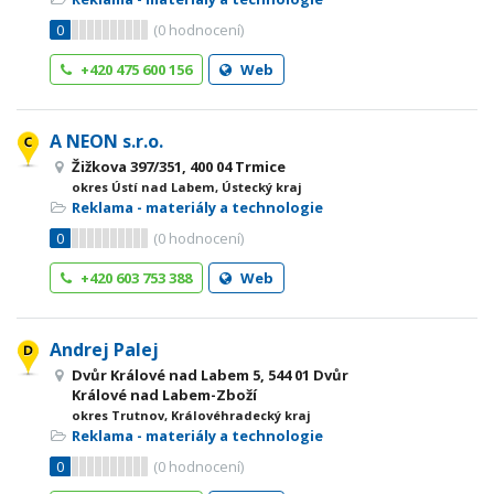
0
(
0
hodnocení)
+420 475 600 156
Web
A NEON s.r.o.
Žižkova 397/351, 400 04 Trmice
okres Ústí nad Labem, Ústecký kraj
Reklama - materiály a technologie
0
(
0
hodnocení)
+420 603 753 388
Web
Andrej Palej
Dvůr Králové nad Labem 5, 544 01 Dvůr
Králové nad Labem-Zboží
okres Trutnov, Královéhradecký kraj
Reklama - materiály a technologie
0
(
0
hodnocení)