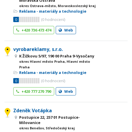
Moravská Ostrava
okres Ostrava-město, Moravskoslezský kraj
Reklama - materiály a technologie
0
(
0
hodnocení)
+420 736 473 474
Web
vyrobareklamy, s.r.o.
K Žižkovu 5/97, 190 00 Praha 9-Vysočany
okres Hlavní město Praha, Hlavní město
Praha
Reklama - materiály a technologie
0
(
0
hodnocení)
+420 777 270 790
Web
Zdeněk Votápka
Postupice 22, 257 01 Postupice-
Milovanice
okres Benešov, Středočeský kraj