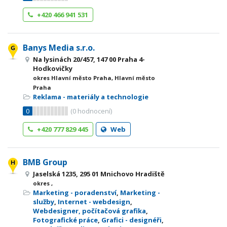
+420 466 941 531
Banys Media s.r.o.
Na lysinách 20/457, 147 00 Praha 4-
Hodkovičky
okres Hlavní město Praha, Hlavní město
Praha
Reklama - materiály a technologie
0
(
0
hodnocení)
+420 777 829 445
Web
BMB Group
Jaselská 1235, 295 01 Mnichovo Hradiště
okres ,
Marketing - poradenství
,
Marketing -
služby
,
Internet - webdesign
,
Webdesigner, počítačová grafika
,
Fotografické práce
,
Grafici - designéři
,