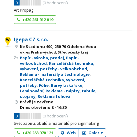
0
(
0
hodnocení)
Art Propag
+420 261 912 019
Igepa CZ s.r.o.
Ke Stadionu 400, 250 70 Odolena Voda
okres Praha-východ, Středočeský kraj
Papír - výroba, prodej
,
Papír -
velkoobchod
,
Kancelářská technika,
vybavení, potřeby - velkoobchod
,
Reklama - materiály a technologie
,
Kancelářská technika, vybavení,
potřeby
,
Fólie
,
Barvy tiskařské
,
Laminování
,
Reklama - nápisy, tabule,
stojany
,
Reklama fóliová
Právě je zavřeno
Dnes otevřeno
8 - 16:30
0
(
0
hodnocení)
Svět papíru, obalů a materiálů pro signmaking
+420 283 970 121
Web
Galerie