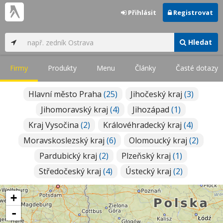
Přihlásit
Registrovat
Hledat
Firmy
Produkty
Menu
Články
Časté dotazy
Hlavní město Praha
(25)
Jihočeský kraj
(3)
Jihomoravský kraj
(4)
Jihozápad
(1)
Kraj Vysočina
(2)
Královéhradecký kraj
(4)
Moravskoslezský kraj
(6)
Olomoucký kraj
(2)
Pardubický kraj
(2)
Plzeňský kraj
(1)
Středočeský kraj
(4)
Ústecký kraj
(2)
+
-