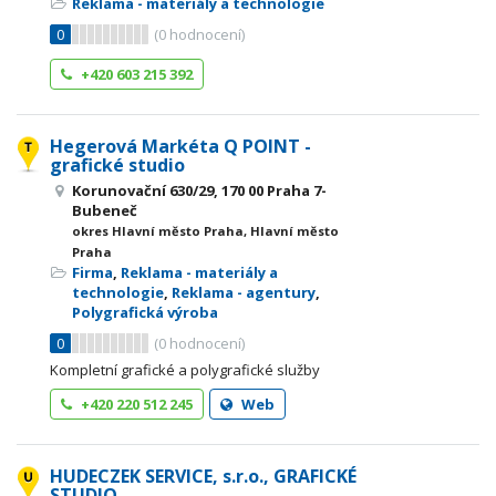
Reklama - materiály a technologie
0
(
0
hodnocení)
+420 603 215 392
Hegerová Markéta Q POINT -
grafické studio
Korunovační 630/29, 170 00 Praha 7-
Bubeneč
okres Hlavní město Praha, Hlavní město
Praha
Firma
,
Reklama - materiály a
technologie
,
Reklama - agentury
,
Polygrafická výroba
0
(
0
hodnocení)
Kompletní grafické a polygrafické služby
+420 220 512 245
Web
HUDECZEK SERVICE, s.r.o., GRAFICKÉ
STUDIO