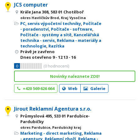
JCS computer
Krále Jana 308, 583 01 Chotěboř
okres Havlíčkův Brod, Kraj Vysočina
PC, servis výpočetní techniky
,
Počítače
- poradenství
,
Počítače - software
,
Počítače - systémy a sítě
,
Kancelářská
technika - servis
,
Reklama - materiály a
technologie
,
Razítka
Právě je zavřeno
Dnes otevřeno
9 - 12
13 - 16
0
(
0
hodnocení)
Novinky naleznete ZDE!
+420 569 626 664
Web
Galerie
Jirout Reklamní Agentura s.r.o.
Průmyslová 495, 533 01 Pardubice-
Pardubičky
okres Pardubice, Pardubický kraj
Marketing - direct marketing
,
Reklama
- agentury
,
Reklamní zboží
,
Reklama -