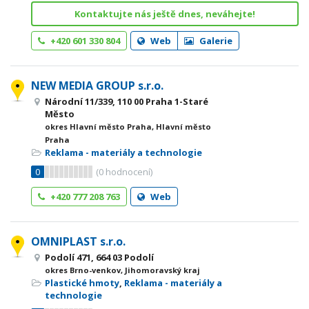
Kontaktujte nás ještě dnes, neváhejte!
+420 601 330 804
Web
Galerie
NEW MEDIA GROUP s.r.o.
Národní 11/339, 110 00 Praha 1-Staré
Město
okres Hlavní město Praha, Hlavní město
Praha
Reklama - materiály a technologie
0
(
0
hodnocení)
+420 777 208 763
Web
OMNIPLAST s.r.o.
Podolí 471, 664 03 Podolí
okres Brno-venkov, Jihomoravský kraj
Plastické hmoty
,
Reklama - materiály a
technologie