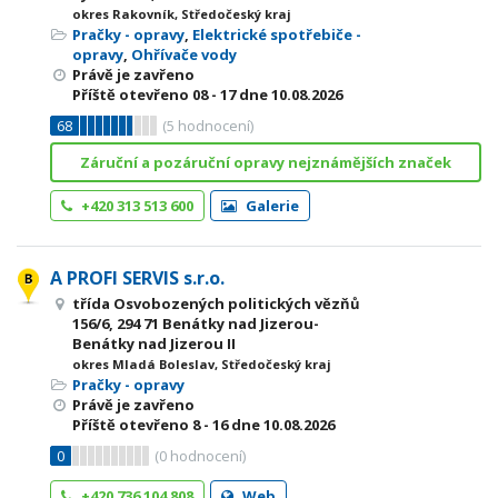
okres Rakovník, Středočeský kraj
Pračky - opravy
,
Elektrické spotřebiče -
opravy
,
Ohřívače vody
Právě je zavřeno
Příště otevřeno
08 - 17
dne 10.08.2026
68
(
5
hodnocení)
Záruční a pozáruční opravy nejznámějších značek
+420 313 513 600
Galerie
A PROFI SERVIS s.r.o.
třída Osvobozených politických vězňů
156/6, 294 71 Benátky nad Jizerou-
Benátky nad Jizerou II
okres Mladá Boleslav, Středočeský kraj
Pračky - opravy
Právě je zavřeno
Příště otevřeno
8 - 16
dne 10.08.2026
0
(
0
hodnocení)
+420 736 104 808
Web