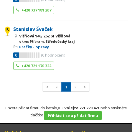
+420 737 181 207
Stanislav Švaček
Višňová 148, 262 61 Višňová
okres Příbram, Středočeský kraj
Pračky - opravy
0
(
0
hodnocení)
+420 721 170 322
<
«
1
»
>
Chcete přidat firmu do katalogu?
Volejte 771 270 421
nebo stiskněte
tlačítko
Přihlásit se a přidat firmu