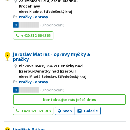
Železničářů 714, 272 01 Kladno-
Kročehlavy
okres Kladno, Středočeský kraj
Pračky - opravy
0
(
0
hodnocení)
+420 312 664 365
Jaroslav Matras - opravy myčky a
pračky
Pickova 8/468, 294 71 Benátky nad
Jizerou-Benátky nad Jizerou I
okres Mladá Boleslav, Středočeský kraj
Pračky - opravy
0
(
0
hodnocení)
Kontaktujte nás ještě dnes
+420 321 021 918
Web
Galerie
Jindřich Rákos