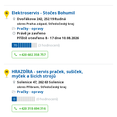
Elektroservis - Stočes Bohumil
Dvořákova 242, 252 19 Rudná
okres Praha-západ, Středočeský kraj
Pračky - opravy
Právě je zavřeno
Příště otevřeno
8 - 17
dne 10.08.2026
70
(
3
hodnocení)
+420 602 358 757
HRAZDÍRA - servis praček, sušiček,
myček a šicích strojů
Solenice 47, 262 63 Solenice
okres Příbram, Středočeský kraj
Pračky - opravy
0
(
0
hodnocení)
+420 318 694 316