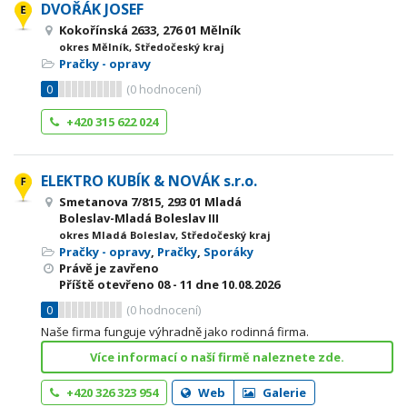
DVOŘÁK JOSEF
Kokořínská 2633, 276 01 Mělník
okres Mělník, Středočeský kraj
Pračky - opravy
0
(
0
hodnocení)
+420 315 622 024
ELEKTRO KUBÍK & NOVÁK s.r.o.
Smetanova 7/815, 293 01 Mladá
Boleslav-Mladá Boleslav III
okres Mladá Boleslav, Středočeský kraj
Pračky - opravy
,
Pračky
,
Sporáky
Právě je zavřeno
Příště otevřeno
08 - 11
dne 10.08.2026
0
(
0
hodnocení)
Naše firma funguje výhradně jako rodinná firma.
Více informací o naší firmě naleznete zde.
+420 326 323 954
Web
Galerie