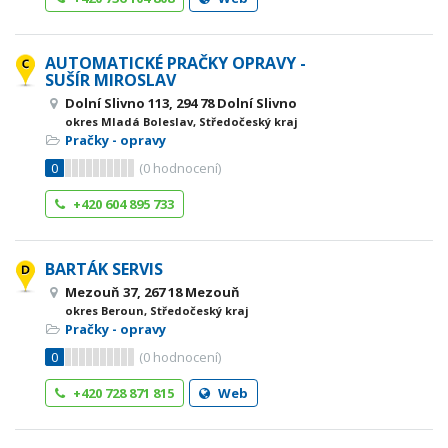
AUTOMATICKÉ PRAČKY OPRAVY -
SUŠÍR MIROSLAV
Dolní Slivno 113, 294 78 Dolní Slivno
okres Mladá Boleslav, Středočeský kraj
Pračky - opravy
0
(
0
hodnocení)
+420 604 895 733
BARTÁK SERVIS
Mezouň 37, 267 18 Mezouň
okres Beroun, Středočeský kraj
Pračky - opravy
0
(
0
hodnocení)
+420 728 871 815
Web