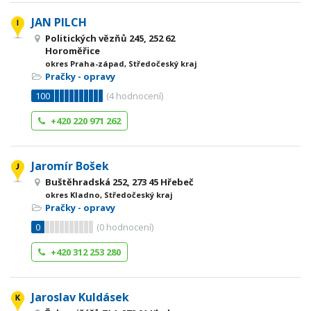
JAN PILCH
Politických vězňů 245, 252 62
Horoměřice
okres Praha-západ, Středočeský kraj
Pračky - opravy
100
(
4
hodnocení)
+420 220 971 262
Jaromír Bošek
Buštěhradská 252, 273 45 Hřebeč
okres Kladno, Středočeský kraj
Pračky - opravy
0
(
0
hodnocení)
+420 312 253 280
Jaroslav Kuldásek