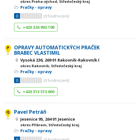
okres Praha-východ, Středočeský kraj
Pračky - opravy
0
(
0
hodnocení)
+420 326 992 190
OPRAVY AUTOMATICKÝCH PRAČEK
BRABEC VLASTIMIL
Vysoká 236, 269 01 Rakovník-Rakovník I
okres Rakovník, Středočeský kraj
Pračky - opravy
0
(
0
hodnocení)
+420 313 513 600
Pavel Petráň
Jesenice 95, 264 01 Jesenice
okres Příbram, Středočeský kraj
Pračky - opravy
0
(
0
hodnocení)