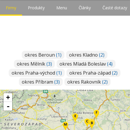
Firmy
Produkty
Menu
Články
Časté dotazy
okres Beroun
(1)
okres Kladno
(2)
okres Mělník
(3)
okres Mladá Boleslav
(4)
okres Praha-východ
(1)
okres Praha-západ
(2)
okres Příbram
(3)
okres Rakovník
(2)
+
-