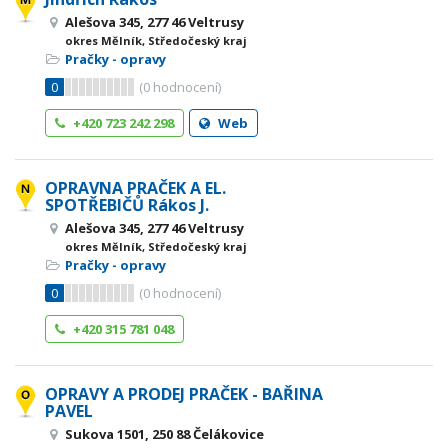
Alešova 345, 277 46 Veltrusy
okres Mělník, Středočeský kraj
Pračky - opravy
0
(
0
hodnocení)
+420 723 242 298
Web
OPRAVNA PRAČEK A EL.
SPOTŘEBIČŮ Rákos J.
Alešova 345, 277 46 Veltrusy
okres Mělník, Středočeský kraj
Pračky - opravy
0
(
0
hodnocení)
+420 315 781 048
OPRAVY A PRODEJ PRAČEK - BAŘINA
PAVEL
Sukova 1501, 250 88 Čelákovice