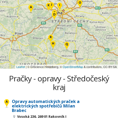
Leaflet
| © GIScience Heidelberg, ©
OpenStreetMap
& contributors, CC-BY-SA
Pračky - opravy - Středočeský
kraj
Opravy automatických praček a
elektrických spotřebičů Milan
Brabec
Vysoká 236, 269 01 Rakovník I