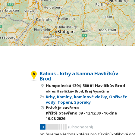
Kalous - krby a kamna Havlíčkův
Brod
Humpolecká 1394, 580 01 Havlíčkův Brod
okres Havlíčkův Brod, Kraj Vysočina
Krby
,
Komíny, komínové vložky
,
Ohřívače
vody
,
Topení
,
Sporáky
Právě je zavřeno
Příště otevřeno
09 - 12
12:30 - 16
dne
10.08.2026
0
(
0
hodnocení)
Splňujeme všechna kritéria pro získání kotlíkové d