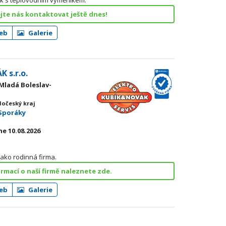
ek s teplovodním výměníkem.
jte nás kontaktovat ještě dnes!
eb
Galerie
 s.r.o.
 Mladá Boleslav-
dočeský kraj
Sporáky
e 10.08.2026
ako rodinná firma.
ormací o naší firmě naleznete zde.
eb
Galerie