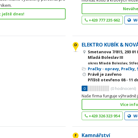
montáž kotlů a krbových vlož
níkem.
Neváhe
 ještě dnes!
+420 777 235 662
W
ELEKTRO KUBÍK & NOVÁK
Smetanova 7/815, 293 01
Mladá Boleslav III
okres Mladá Boleslav, Stře
Pračky - opravy
,
Pračky
,
Právě je zavřeno
Příště otevřeno
08 - 11
dn
0
(
0
hodnocení)
Naše firma funguje výhradně j
Více inf
+420 326 323 954
W
Kamnářství