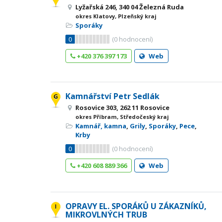
Lyžařská 246, 340 04 Železná Ruda
okres Klatovy, Plzeňský kraj
Sporáky
0
(
0
hodnocení)
+420 376 397 173
Web
Kamnářství Petr Sedlák
Rosovice 303, 262 11 Rosovice
okres Příbram, Středočeský kraj
Kamnář, kamna
,
Grily
,
Sporáky
,
Pece
,
Krby
0
(
0
hodnocení)
+420 608 889 366
Web
OPRAVY EL. SPORÁKŮ U ZÁKAZNÍKŮ,
MIKROVLNÝCH TRUB