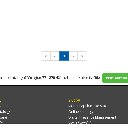
<
«
1
»
>
rmu do katalogu?
Volejte 771 270 421
nebo stiskněte tlačítko
Přihlásit se
y
Služby
23.cz
Mobilní aplikace ke stažení
talogy
Online katalogy
paně
Digital Presence Management
ítě
Více zákazníků