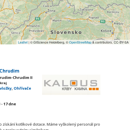
Leaflet
| © GIScience Heidelberg, ©
OpenStreetMap
& contributors, CC-BY-SA
 Chrudim
hrudim-Chrudim II
kraj
vložky
,
Ohřívače
 - 17
dne
o získání kotlíkové dotace. Máme vyškolený personál pro