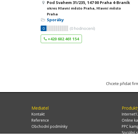
Pod Svahem 31/235, 147 00 Praha 4-Braník
okres Hlavní město Praha, Hlavní město
Praha
Sporáky
0
(
0
hodnocení)
+420 602 461 154
Chcete přidat fi
Mediatel
Produkt
Kontakt
Internet1
Reference
Online ka
Obchodní podmínky
PPC kam
Sociální s