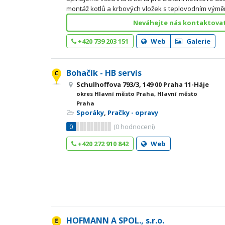
montáž kotlů a krbových vložek s teplovodním výmě
Neváhejte nás kontaktovat
+420 739 203 151
Web
Galerie
Bohačík - HB servis
Schulhoffova 793/3, 149 00 Praha 11-Háje
okres Hlavní město Praha, Hlavní město
Praha
Sporáky
,
Pračky - opravy
0
(
0
hodnocení)
+420 272 910 842
Web
HOFMANN A SPOL., s.r.o.