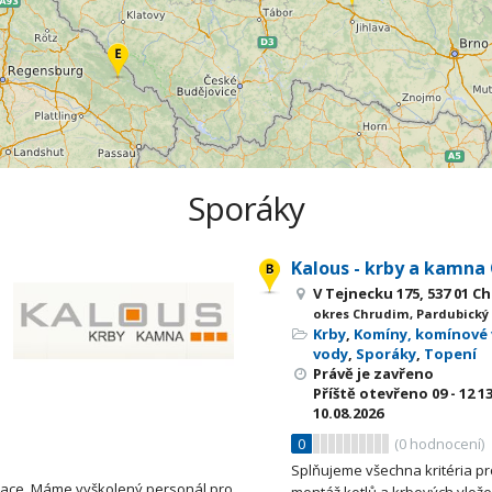
Sporáky
Kalous - krby a kamna
V Tejnecku 175, 537 01 C
okres Chrudim, Pardubický 
Krby
,
Komíny, komínové 
vody
,
Sporáky
,
Topení
Právě je zavřeno
Příště otevřeno
09 - 12
13
10.08.2026
0
(
0
hodnocení)
Splňujeme všechna kritéria pr
otace. Máme vyškolený personál pro