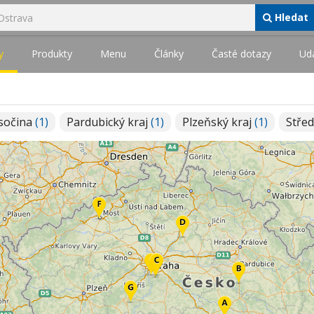
Hledat
y
Produkty
Menu
Články
Časté dotazy
Udá
ysočina
(1)
Pardubický kraj
(1)
Plzeňský kraj
(1)
Střed