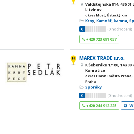
Valdštejnská 914, 436 01
Litvínov
okres Most, Ústecký kraj
Krby
,
Kamnář, kamna
,
S
0
(
0
hodnocení)
+420 723 691 057
MAREX TRADE s.r.o.
K Šeberáku 1/180, 148 00
Kunratice
okres Hlavní město Praha,
Praha
Sporáky
0
(
0
hodnocení)
+420 244 912 225
W