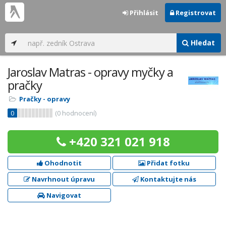
Přihlásit
Registrovat
Hledat
Jaroslav Matras - opravy myčky a
pračky
Pračky - opravy
0
(
0
hodnocení)
+420 321 021 918
Ohodnotit
Přidat fotku
Navrhnout úpravu
Kontaktujte nás
Navigovat