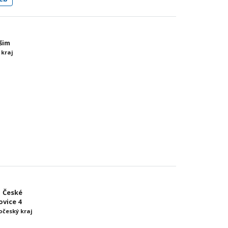
ašim
 kraj
1 České
vice 4
očeský kraj