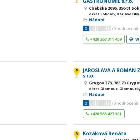
GASTRONOMIE s.r.o.
Chebská 2096, 356 01 So
okres Sokolov, Karlovarský
Nádobí
0
(
0
hodnocení)
+420 267 311 459
W
JAROSLAVA A ROMAN ZA
s r.o.
Grygov 378, 783 73 Grygo
okres Olomouc, Olomoucký
Nádobí
0
(
0
hodnocení)
+420 585 427 101
Kozáková Renáta