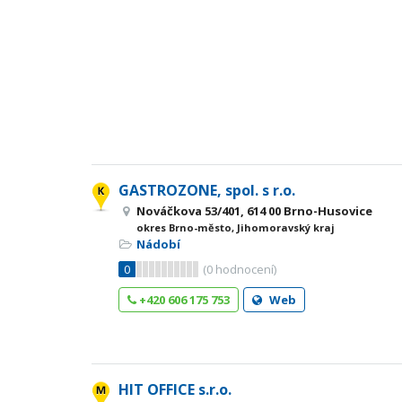
GASTROZONE, spol. s r.o.
Nováčkova 53/401, 614 00 Brno-Husovice
okres Brno-město, Jihomoravský kraj
Nádobí
0
(
0
hodnocení)
+420 606 175 753
Web
HIT OFFICE s.r.o.