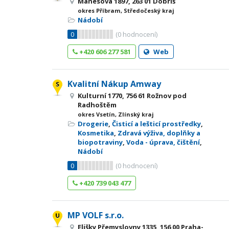
Mánesova 1897, 263 01 Dobříš
okres Příbram, Středočeský kraj
Nádobí
0
(
0
hodnocení)
+420 606 277 581
Web
Kvalitní Nákup Amway
Kulturní 1770, 756 61 Rožnov pod
Radhoštěm
okres Vsetín, Zlínský kraj
Drogerie
,
Čisticí a lešticí prostředky
,
Kosmetika
,
Zdravá výživa, doplňky a
biopotraviny
,
Voda - úprava, čištění
,
Nádobí
0
(
0
hodnocení)
+420 739 043 477
MP VOLF s.r.o.
Elišky Přemyslovny 1335, 156 00 Praha-