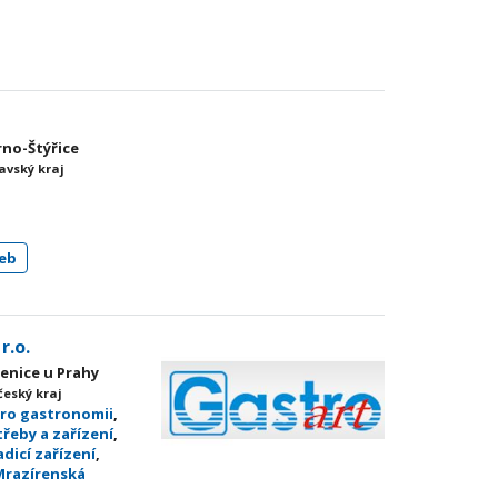
rno-Štýřice
avský kraj
eb
r.o.
senice u Prahy
český kraj
pro gastronomii
,
řeby a zařízení
,
adicí zařízení
,
Mrazírenská