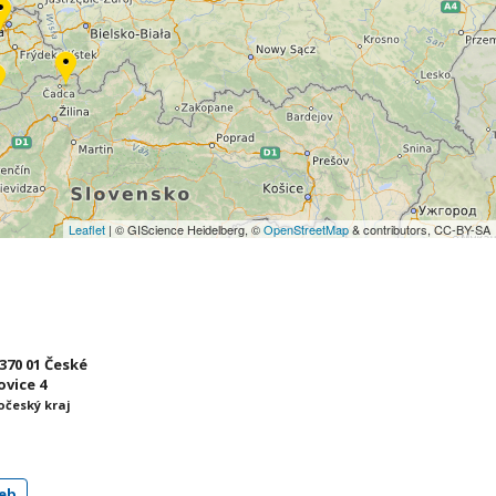
Leaflet
| © GIScience Heidelberg, ©
OpenStreetMap
& contributors, CC-BY-SA
 370 01 České
vice 4
očeský kraj
eb