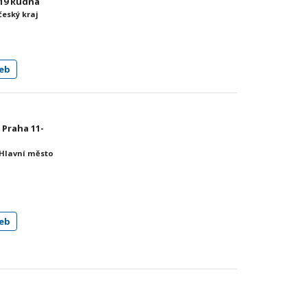
 19 Rudná
český kraj
eb
 Praha 11-
 Hlavní město
eb