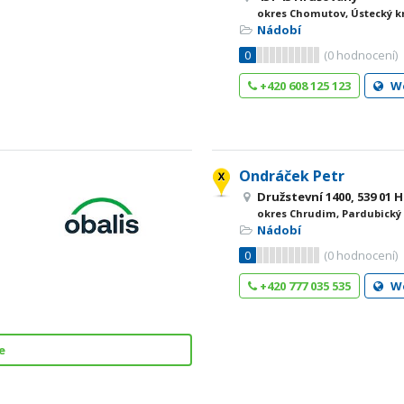
okres Chomutov, Ústecký k
Nádobí
0
(
0
hodnocení)
+420 608 125 123
W
Ondráček Petr
Družstevní 1400, 539 01 
okres Chrudim, Pardubický 
Nádobí
0
(
0
hodnocení)
+420 777 035 535
W
e