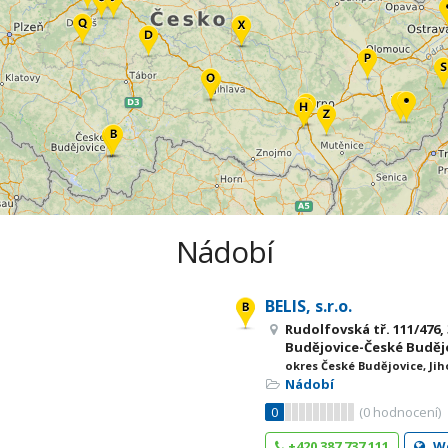
Nádobí
BELIS, s.r.o.
Rudolfovská tř. 111/476,
Budějovice-České Budějo
okres České Budějovice, Jih
Nádobí
0
(
0
hodnocení)
+420 387 737 111
W