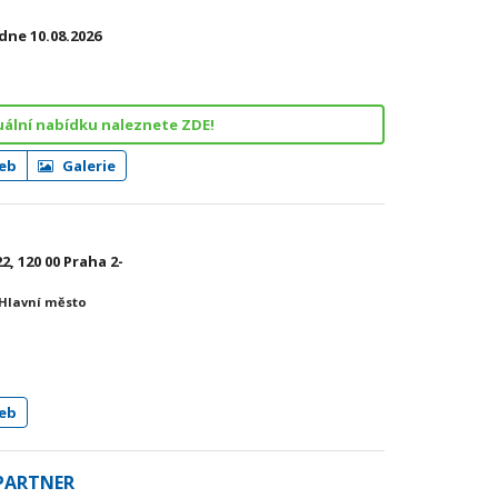
dne 10.08.2026
ální nabídku naleznete ZDE!
eb
Galerie
2, 120 00 Praha 2-
 Hlavní město
eb
PARTNER