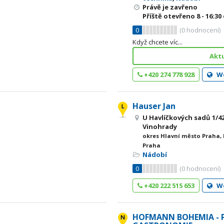
Právě je zavřeno
Příště otevřeno
8 - 16:30
0
(
0
hodnocení)
Když chcete víc...
Aktu
+420 274 778 928
W
Hauser Jan
U Havlíčkových sadů 1/42
Vinohrady
okres Hlavní město Praha,
Praha
Nádobí
0
(
0
hodnocení)
+420 222 515 653
W
HOFMANN BOHEMIA - 