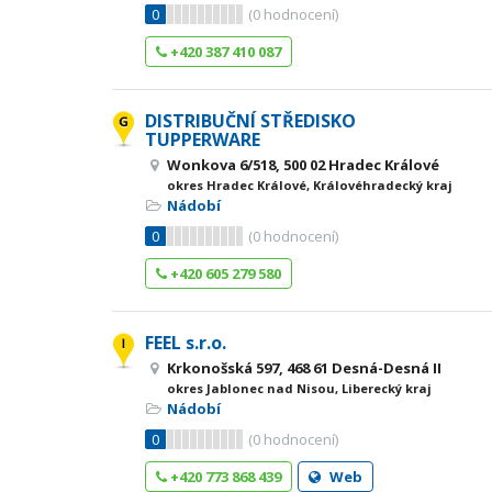
0
(
0
hodnocení)
+420 387 410 087
DISTRIBUČNÍ STŘEDISKO
TUPPERWARE
Wonkova 6/518, 500 02 Hradec Králové
okres Hradec Králové, Královéhradecký kraj
Nádobí
0
(
0
hodnocení)
+420 605 279 580
FEEL s.r.o.
Krkonošská 597, 468 61 Desná-Desná II
okres Jablonec nad Nisou, Liberecký kraj
Nádobí
0
(
0
hodnocení)
+420 773 868 439
Web