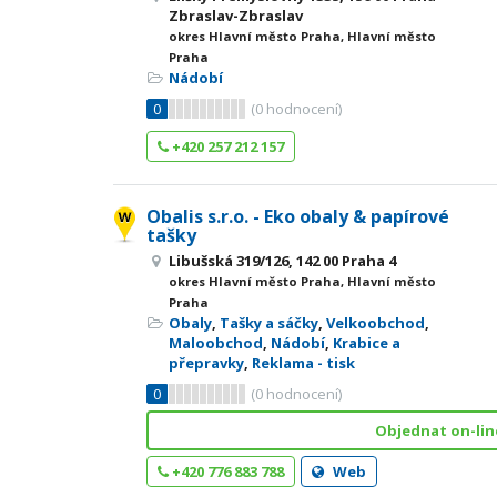
Zbraslav-Zbraslav
okres Hlavní město Praha, Hlavní město
Praha
Nádobí
0
(
0
hodnocení)
+420 257 212 157
Obalis s.r.o. - Eko obaly & papírové
tašky
Libušská 319/126, 142 00 Praha 4
okres Hlavní město Praha, Hlavní město
Praha
Obaly
,
Tašky a sáčky
,
Velkoobchod
,
Maloobchod
,
Nádobí
,
Krabice a
přepravky
,
Reklama - tisk
0
(
0
hodnocení)
Objednat on-lin
+420 776 883 788
Web