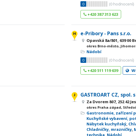
0
(
0
hodnocení)
+420 387 313 623
e-Pribory - Pans s.r.o.
Opavská 8a/801, 639 00 B
okres Brno-město, Jihomor
Nádobí
0
(
0
hodnocení)
+420 511 119 639
W
GASTROART CZ, spol. s 
Za Dvorem 807, 252 42 Je
okres Praha-západ, Středo
Gastronomie, zařízení 
Kuchyňské vybavení, pot
Nábytek kuchyňský
,
Chl
Chladničky, mrazničky
,
technika
,
Nádobí