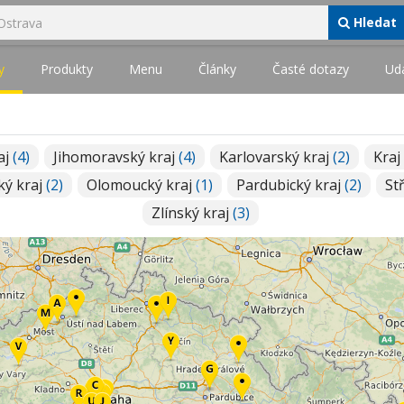
Hledat
y
Produkty
Menu
Články
Časté dotazy
Udá
aj
(4)
Jihomoravský kraj
(4)
Karlovarský kraj
(2)
Kraj
ký kraj
(2)
Olomoucký kraj
(1)
Pardubický kraj
(2)
St
Zlínský kraj
(3)