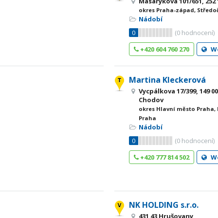
Masarykova 101/651, 252
okres Praha-západ, Středo
Nádobí
0
(
0
hodnocení)
+420 604 760 270
W
Martina Kleckerová
Vycpálkova 17/399, 149 00
Chodov
okres Hlavní město Praha,
Praha
Nádobí
0
(
0
hodnocení)
+420 777 814 502
W
NK HOLDING s.r.o.
431 43 Hrušovany