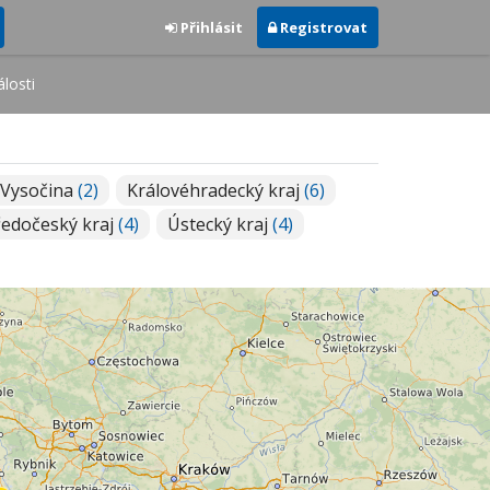
Přihlásit
Registrovat
losti
 Vysočina
(2)
Královéhradecký kraj
(6)
ředočeský kraj
(4)
Ústecký kraj
(4)