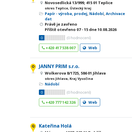
Novosedlická 13/999, 415 01 Teplice
okres Teplice, Ústecký kraj
Papír - výroba, prodej
,
Nádobí
,
Archivace
dat
Právě je zavřeno
Příště otevřeno
07 - 15
dne 10.08.2026
0
(
0
hodnocení)
+420 417 538 007
Web
JANNY PRIM s.r.o.
Wolkerova 8/1725, 586 01 Jihlava
okres Jihlava, Kraj Vysočina
Nádobí
0
(
0
hodnocení)
+420 777 142 326
Web
Kateřina Holá