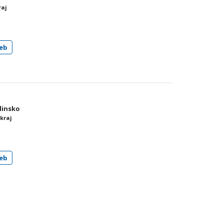
raj
eb
Hlinsko
kraj
eb