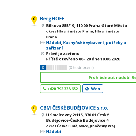
BergHOFF
Bílkova 855/19, 110 00 Praha-Staré Město
okres Hlavní město Praha, Hlavní město
Praha
Nádobí
,
Kuchyňské vybavení, potřeby a
zařízení
Právě je zavřeno
Příště otevřeno
08 - 20
dne 10.08.2026
0
(
0
hodnocení)
Prohlédnout nádobí B
+420 792 338 652
Web
CBM ČESKÉ BUDĚJOVICE s.r.o.
U Smaltovny 2/115, 370 01 České
Budějovice-České Budějovice 4
okres České Budějovice, Jihočeský kraj
Nádobí