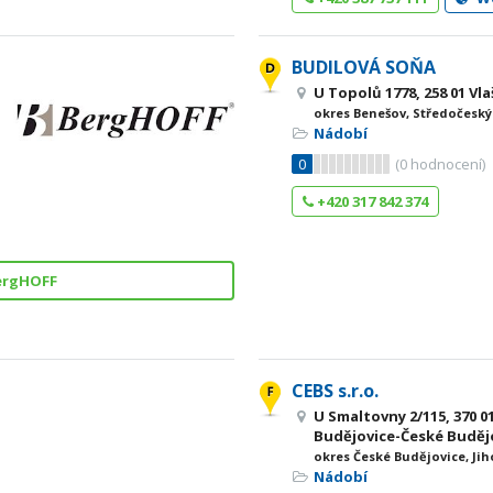
BUDILOVÁ SOŇA
U Topolů 1778, 258 01 Vl
okres Benešov, Středočeský
Nádobí
0
(
0
hodnocení)
+420 317 842 374
ergHOFF
CEBS s.r.o.
U Smaltovny 2/115, 370 0
Budějovice-České Budějo
okres České Budějovice, Jih
Nádobí