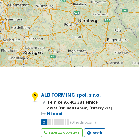
ALB FORMING spol. s r.o.
Telnice 95, 403 38 Telnice
okres Ústí nad Labem, Ústecký kraj
Nádobí
0
(
0
hodnocení)
+420 475 223 451
Web