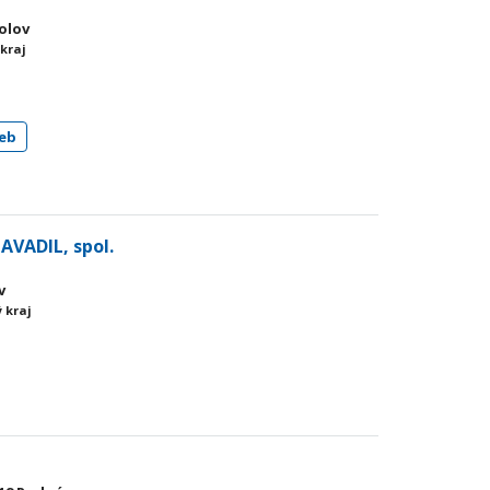
kolov
 kraj
eb
VADIL, spol.
v
 kraj