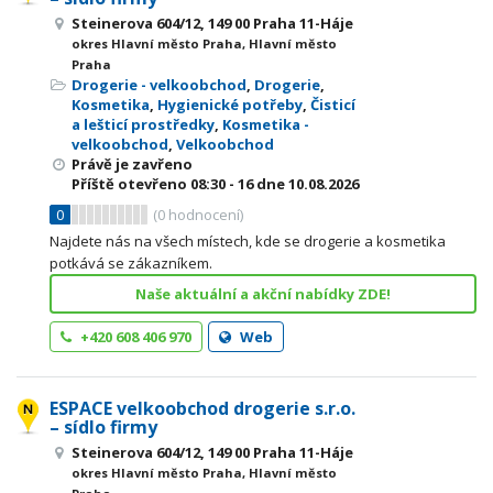
Steinerova 604/12, 149 00 Praha 11-Háje
okres Hlavní město Praha, Hlavní město
Praha
Drogerie - velkoobchod
,
Drogerie
,
Kosmetika
,
Hygienické potřeby
,
Čisticí
a lešticí prostředky
,
Kosmetika -
velkoobchod
,
Velkoobchod
Právě je zavřeno
Příště otevřeno
08:30 - 16
dne 10.08.2026
0
(
0
hodnocení)
Najdete nás na všech místech, kde se drogerie a kosmetika
potkává se zákazníkem.
Naše aktuální a akční nabídky ZDE!
+420 608 406 970
Web
ESPACE velkoobchod drogerie s.r.o.
– sídlo firmy
Steinerova 604/12, 149 00 Praha 11-Háje
okres Hlavní město Praha, Hlavní město