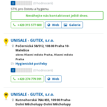
0
(
0
hodnocení)
STYL pro čistotu a hygienu.
Neváhejte nás kontaktovat ještě dnes.
+420 315 577 600
Web
Galerie
UNISALE - GUTEX, s.r.o.
Počernická 58/512, 108 00 Praha 10-
Malešice
okres Hlavní město Praha, Hlavní město
Praha
Hygienické potřeby
0
(
0
hodnocení)
+420 274 779 391
Web
UNISALE - GUTEX, s.r.o.
Kutnohorská 76A/455, 109 00 Praha-
Dolní Měcholupy-Dolní Měcholupy