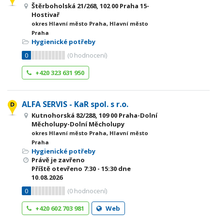
Štěrboholská 21/268, 102 00 Praha 15-
Hostivař
okres Hlavní město Praha, Hlavní město
Praha
Hygienické potřeby
0
(
0
hodnocení)
+420 323 631 950
ALFA SERVIS - KaR spol. s r.o.
Kutnohorská 82/288, 109 00 Praha-Dolní
Měcholupy-Dolní Měcholupy
okres Hlavní město Praha, Hlavní město
Praha
Hygienické potřeby
Právě je zavřeno
Příště otevřeno
7:30 - 15:30
dne
10.08.2026
0
(
0
hodnocení)
+420 602 703 981
Web