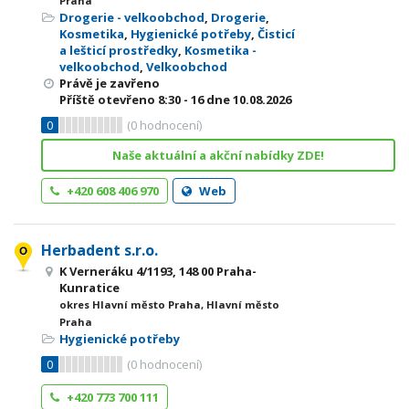
Praha
Drogerie - velkoobchod
,
Drogerie
,
Kosmetika
,
Hygienické potřeby
,
Čisticí
a lešticí prostředky
,
Kosmetika -
velkoobchod
,
Velkoobchod
Právě je zavřeno
Příště otevřeno
8:30 - 16
dne 10.08.2026
0
(
0
hodnocení)
Naše aktuální a akční nabídky ZDE!
+420 608 406 970
Web
Herbadent s.r.o.
K Verneráku 4/1193, 148 00 Praha-
Kunratice
okres Hlavní město Praha, Hlavní město
Praha
Hygienické potřeby
0
(
0
hodnocení)
+420 773 700 111