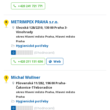
+420 241 721 771
METRIMPEX PRAHA s.r.o.
Slezská 128/2210, 130 00 Praha 3-
Vinohrady
okres Hlavní město Praha, Hlavní město
Praha
Hygienické potřeby
0
(
0
hodnocení)
+420 211 151 636
Web
Michal Wollner
Pšovanská 11/282, 196 00 Praha-
Čakovice-Třeboradice
okres Hlavní město Praha, Hlavní město
Praha
Hygienické potřeby
0
(
0
hodnocení)