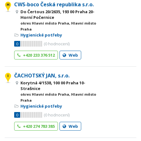
CWS-boco Česká republika s.r.o.
Do Čertous 20/2635, 193 00 Praha 20-
Horní Počernice
okres Hlavní město Praha, Hlavní město
Praha
Hygienické potřeby
0
(
0
hodnocení)
+420 233 376 512
Web
ČACHOTSKÝ JAN, s.r.o.
Korytná 4/1538, 100 00 Praha 10-
Strašnice
okres Hlavní město Praha, Hlavní město
Praha
Hygienické potřeby
0
(
0
hodnocení)
+420 274 783 385
Web