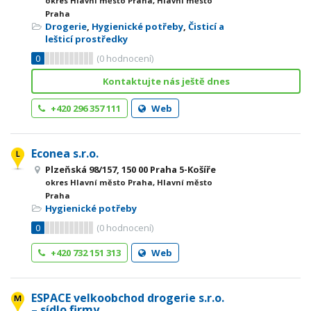
okres Hlavní město Praha, Hlavní město
Praha
Drogerie
,
Hygienické potřeby
,
Čisticí a
lešticí prostředky
0
(
0
hodnocení)
Kontaktujte nás ještě dnes
+420 296 357 111
Web
Econea s.r.o.
Plzeňská 98/157, 150 00 Praha 5-Košíře
okres Hlavní město Praha, Hlavní město
Praha
Hygienické potřeby
0
(
0
hodnocení)
+420 732 151 313
Web
ESPACE velkoobchod drogerie s.r.o.
– sídlo firmy