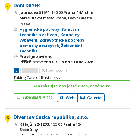
DAN DRYER
Jaurisova 515/4, 140 00 Praha 4-Michle
okres Hlavní město Praha, Hlavní město
Praha
Hygienické potřeby
,
Sanitární
technika a zařízení
,
Koupelny -
vybavení
,
Zdravotnické potřeby,
pomůcky a nábytek
,
Železniční
technika
Právě je zavřeno
Příště otevřeno
09 - 15
dne 10.08.2026
0
(
0
hodnocení)
Taking Care of Business…
Kontaktujte nás ještě dnes, neváhejte!
+420 604 515 222
Web
Galerie
Diversey Česká republika, s.r.o.
K Hájům 2/1233, 155 00 Praha 13-
Stodůlky