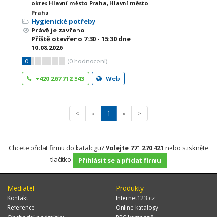
okres Hlavní město Praha, Hlavní město
Praha
Hygienické potřeby
Právě je zavřeno
Příště otevřeno
7:30 - 15:30
dne
10.08.2026
0
(
0
hodnocení)
+420 267 712 343
Web
<
«
1
»
>
Chcete přidat firmu do katalogu?
Volejte 771 270 421
nebo stiskněte
tlačítko
Přihlásit se a přidat firmu
Mediatel
Produkty
Kontakt
Internet123.cz
Reference
Online katalogy