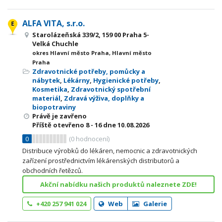
ALFA VITA, s.r.o.
Starolázeňská 339/2, 159 00 Praha 5-
Velká Chuchle
okres Hlavní město Praha, Hlavní město
Praha
Zdravotnické potřeby, pomůcky a
nábytek
,
Lékárny
,
Hygienické potřeby
,
Kosmetika
,
Zdravotnický spotřební
materiál
,
Zdravá výživa, doplňky a
biopotraviny
Právě je zavřeno
Příště otevřeno
8 - 16
dne 10.08.2026
0
(
0
hodnocení)
Distribuce výrobků do lékáren, nemocnic a zdravotnických
zařízení prostřednictvím lékárenských distributorů a
obchodních řetězců.
Akční nabídku našich produktů naleznete ZDE!
+420 257 941 024
Web
Galerie