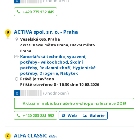
0
(
0
hodnocení)
+420 775 132 449
ACTIVA spol. s r. o. - Praha
Veselská 686, Praha
okres Hlavní město Praha, Hlavní město
Praha
Kancelářská technika, vybavení,
potřeby - velkoobchod
,
Školní
potřeby
,
Reklamní zboží
,
Hygienické
potřeby
,
Drogerie
,
Nábytek
Právě je zavřeno
Příště otevřeno
8 - 16:30
dne 10.08.2026
0
(
0
hodnocení)
Aktuální nabídku našeho e-shopu naleznete ZDE!
+420 283 881 992
Web
Galerie
ALFA CLASSIC a.s.