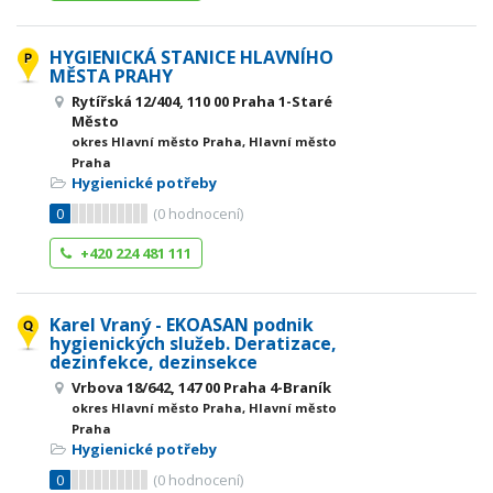
HYGIENICKÁ STANICE HLAVNÍHO
MĚSTA PRAHY
Rytířská 12/404, 110 00 Praha 1-Staré
Město
okres Hlavní město Praha, Hlavní město
Praha
Hygienické potřeby
0
(
0
hodnocení)
+420 224 481 111
Karel Vraný - EKOASAN podnik
hygienických služeb. Deratizace,
dezinfekce, dezinsekce
Vrbova 18/642, 147 00 Praha 4-Braník
okres Hlavní město Praha, Hlavní město
Praha
Hygienické potřeby
0
(
0
hodnocení)