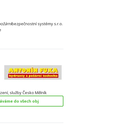
požární
bezpečnostní systémy s.r.o.
e
ízení, služby Česko Mělník
áváme do všech obj