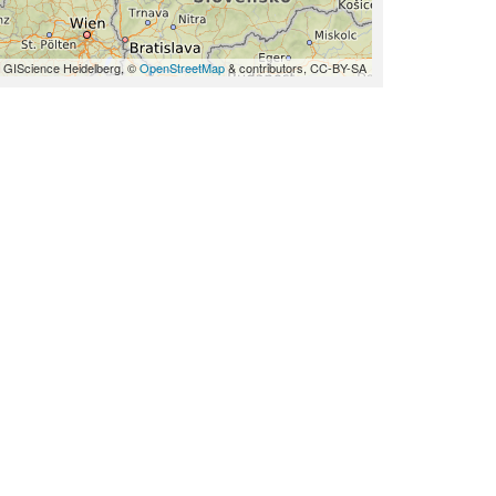
 GIScience Heidelberg, ©
OpenStreetMap
& contributors, CC-BY-SA