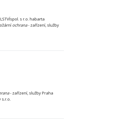
STVÍspol. s r.o. habarta
Požární
ochrana
- zařízení, služby
hrana
- zařízení, služby Praha
s.r.o.