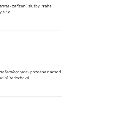
hrana
- zařízení, služby Praha
 s.r.o.
požární
ochrana
- pozděna náchod
 Dolní Radechová