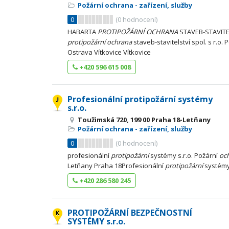
Požární ochrana - zařízení, služby
0
(
0
hodnocení)
HABARTA
PROTIPOŽÁRNÍ
OCHRANA
STAVEB-STAVITEL
protipožární
ochrana
staveb-stavitelství spol. s r.o. 
Ostrava Vítkovice Vítkovice
+420 596 615 008
Profesionální protipožární systémy
s.r.o.
Toužimská 720, 199 00 Praha 18-Letňany
Požární ochrana - zařízení, služby
0
(
0
hodnocení)
profesionální
protipožární
systémy s.r.o. Požární
oc
Letňany Praha 18Profesionální
protipožární
systémy 
+420 286 580 245
PROTIPOŽÁRNÍ BEZPEČNOSTNÍ
SYSTÉMY s.r.o.