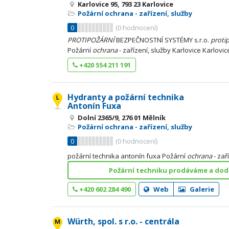
Karlovice 95, 793 23 Karlovice
Požární ochrana - zařízení, služby
0
(
0
hodnocení)
PROTIPOŽÁRNÍ
BEZPEČNOSTNÍ SYSTÉMY s.r.o.
proti
Požární
ochrana
- zařízení, služby Karlovice Karlovic
+420 554 211 191
Hydranty a požární technika
Antonín Fuxa
Dolní 2365/9, 276 01 Mělník
Požární ochrana - zařízení, služby
0
(
0
hodnocení)
požární technika antonín fuxa Požární
ochrana
- zař
Požární techniku prodáváme a dod
+420 602 284 490
Web
Galerie
Würth, spol. s r.o. - centrála