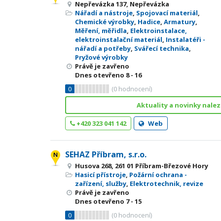
Nepřevázka 137, Nepřevázka
Nářadí a nástroje
,
Spojovací materiál
,
Chemické výrobky
,
Hadice
,
Armatury
,
Měření, měřidla
,
Elektroinstalace,
elektroinstalační materiál
,
Instalatéři -
nářadí a potřeby
,
Svářecí technika
,
Pryžové výrobky
Právě je zavřeno
Dnes otevřeno
8 - 16
0
(
0
hodnocení)
Aktuality a novinky nale
+420 323 041 142
Web
SEHAZ Příbram, s.r.o.
Husova 268, 261 01 Příbram-Březové Hory
Hasicí přístroje
,
Požární ochrana -
zařízení, služby
,
Elektrotechnik, revize
Právě je zavřeno
Dnes otevřeno
7 - 15
0
(
0
hodnocení)