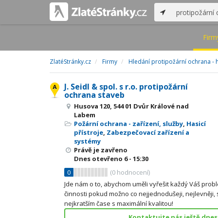
Firm
ZlatéStránky.cz
Firmy
Hledání protipožární ochrana - 
J. Seidl & spol. s r.o. protipožární
ochrana staveb
Husova 120, 544 01 Dvůr Králové nad
Labem
Požární ochrana - zařízení, služby
,
Hasicí
přístroje
,
Zabezpečovací zařízení a
systémy
Právě je zavřeno
Dnes otevřeno
6 - 15:30
0
(
0
hodnocení)
Jde nám o to, abychom uměli vyřešit každý Váš probl
činnosti pokud možno co nejjednodušeji, nejlevněji,
nejkratším čase s maximální kvalitou!
Kontaktujte nás ještě dnes