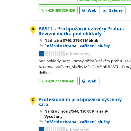
+420 499 320 459
Web
Galerie
BASTL - Protipožární uzávěry Praha -
Revizní dvířka pod obklady
Nádražní 3740, 276 01 Mělník
Požární ochrana - zařízení, služby
0
(
0
hodnocení)
pod obklady bastl -
protipožární
uzávěry praha - rev
ochrana
- zařízení, služby Mělník MělníkBASTL -
Proti
dvířka
+420 777 850 441
Web
Profesionální protipožární systémy
s.r.o.
Na Krocínce 3/544, 190 00 Praha 9-
Vysočany
Požární ochrana - zařízení, služby
0
(
0
hodnocení)