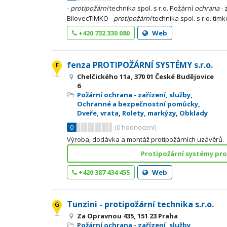
-
protipožární
technika spol. s r.o. Požární
ochrana
- 
BílovecTIMKO -
protipožární
technika spol. s r.o. timk
+420 732 330 080
Web
fenza PROTIPOŽÁRNÍ SYSTÉMY s.r.o.
Chelčického 11a, 370 01 České Budějovice
6
Požární ochrana - zařízení, služby
,
Ochranné a bezpečnostní pomůcky
,
Dveře, vrata
,
Rolety, markýzy
,
Obklady
0
(
0
hodnocení)
Výroba, dodávka a montáž protipožárních uzávěrů.
Protipožární systémy pro
+420 387 434 455
Web
Tunzini - protipožární technika s.r.o.
Za Opravnou 435, 151 23 Praha
Požární ochrana - zařízení, služby