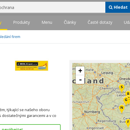
Hledat
y
Produkty
Menu
Články
Časté dotazy
Udá
hledání firem
+
-
ém, týkající se našeho oboru
 s dostatečnými garancemi a v co
, neváhejte!