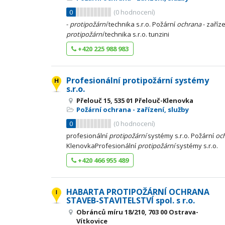
0
(
0
hodnocení)
-
protipožární
technika s.r.o. Požární
ochrana
- zaříz
protipožární
technika s.r.o. tunzini
+420 225 988 983
Profesionální protipožární systémy
s.r.o.
Přelouč 15, 535 01 Přelouč-Klenovka
Požární ochrana - zařízení, služby
0
(
0
hodnocení)
profesionální
protipožární
systémy s.r.o. Požární
oc
KlenovkaProfesionální
protipožární
systémy s.r.o.
+420 466 955 489
HABARTA PROTIPOŽÁRNÍ OCHRANA
STAVEB-STAVITELSTVÍ spol. s r.o.
Obránců míru 18/210, 703 00 Ostrava-
Vítkovice