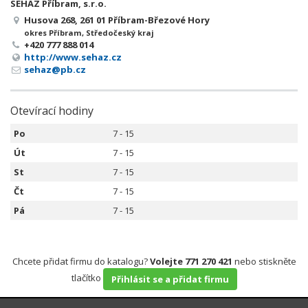
SEHAZ Příbram, s.r.o.
Husova 268, 261 01 Příbram-Březové Hory
okres Příbram, Středočeský kraj
+420 777 888 014
http://www.sehaz.cz
sehaz@pb.cz
Otevírací hodiny
Po
7 - 15
Út
7 - 15
St
7 - 15
Čt
7 - 15
Pá
7 - 15
Chcete přidat firmu do katalogu?
Volejte 771 270 421
nebo stiskněte
tlačítko
Přihlásit se a přidat firmu