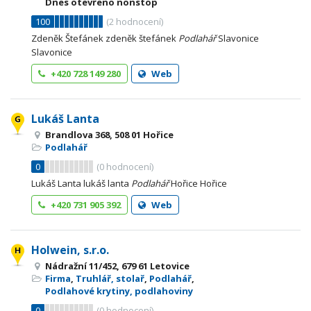
Dnes otevřeno nonstop
100
(
2
hodnocení)
Zdeněk Štefánek zdeněk štefánek
Podlahář
Slavonice
Slavonice
+420 728 149 280
Web
Lukáš Lanta
Brandlova 368, 508 01 Hořice
Podlahář
0
(
0
hodnocení)
Lukáš Lanta lukáš lanta
Podlahář
Hořice Hořice
+420 731 905 392
Web
Holwein, s.r.o.
Nádražní 11/452, 679 61 Letovice
Firma
,
Truhlář, stolař
,
Podlahář
,
Podlahové krytiny, podlahoviny
0
(
0
hodnocení)