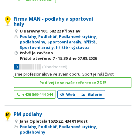
Firma MAN - podlahy a sportovní
haly
U Barevny 100, 582 22 Přibyslav
Podlahy
,
Podlahář
,
Podlahové krytiny,
podlahoviny
,
Sportovní areály, hřiště
,
Sportovní areály, hřiště - výstavba
Právě je zavřeno
Příště otevřeno
7 - 15:30
dne 07.08.2026
0
(
0
hodnocení)
Jsme profesionálové ve svém oboru. Sport je náš život.
Podívejte se naše reference ZDE!
+420 569 444 044
Web
Galerie
PM podlahy
Jana Opletala 1632/22, 434 01 Most
Podlahy
,
Podlahář
,
Podlahové krytiny,
podlahoviny