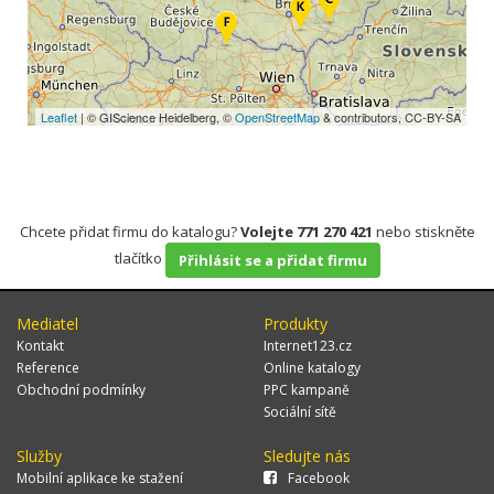
Leaflet
| © GIScience Heidelberg, ©
OpenStreetMap
& contributors, CC-BY-SA
Chcete přidat firmu do katalogu?
Volejte 771 270 421
nebo stiskněte
tlačítko
Přihlásit se a přidat firmu
Mediatel
Produkty
Kontakt
Internet123.cz
Reference
Online katalogy
Obchodní podmínky
PPC kampaně
Sociální sítě
Služby
Sledujte nás
Mobilní aplikace ke stažení
Facebook