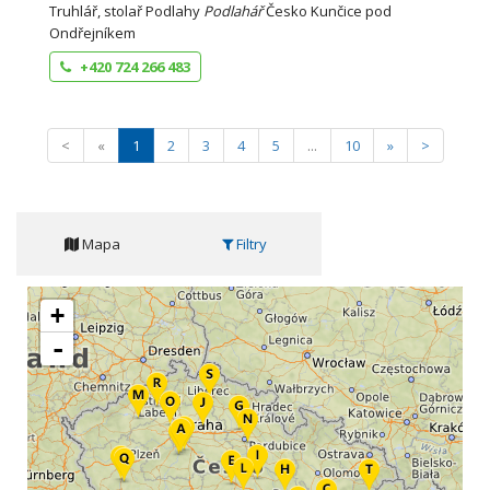
Truhlář, stolař Podlahy
Podlahář
Česko Kunčice pod
Ondřejníkem
+420 724 266 483
<
«
1
2
3
4
5
...
10
»
>
Mapa
Filtry
+
-