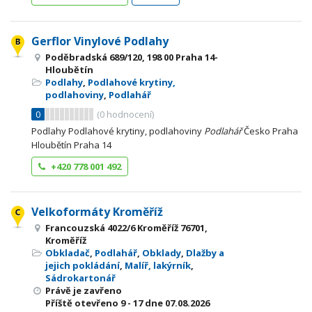
Gerflor Vinylové Podlahy
Poděbradská 689/120, 198 00 Praha 14-
Hloubětín
Podlahy
,
Podlahové krytiny,
podlahoviny
,
Podlahář
0
(
0
hodnocení)
Podlahy Podlahové krytiny, podlahoviny
Podlahář
Česko Praha
Hloubětín Praha 14
+420 778 001 492
Velkoformáty Kroměříž
Francouzská 4022/6 Kroměříž 76701,
Kroměříž
Obkladač
,
Podlahář
,
Obklady
,
Dlažby a
jejich pokládání
,
Malíř, lakýrník
,
Sádrokartonář
Právě je zavřeno
Příště otevřeno
9 - 17
dne 07.08.2026