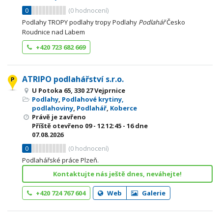
0
(
0
hodnocení)
Podlahy TROPY podlahy tropy Podlahy
Podlahář
Česko
Roudnice nad Labem
+420 723 682 669
ATRIPO podlahářství s.r.o.
U Potoka 65, 330 27 Vejprnice
Podlahy
,
Podlahové krytiny,
podlahoviny
,
Podlahář
,
Koberce
Právě je zavřeno
Příště otevřeno
09 - 12
12:45 - 16
dne
07.08.2026
0
(
0
hodnocení)
Podlahářské práce Plzeň.
Kontaktujte nás ještě dnes, neváhejte!
+420 724 767 604
Web
Galerie