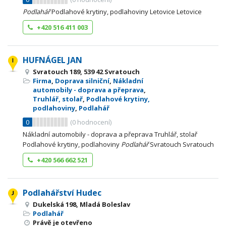
Podlahář
Podlahové krytiny, podlahoviny Letovice Letovice
+420 516 411 003
HUFNÁGEL JAN
Svratouch 189, 539 42 Svratouch
Firma
,
Doprava silniční
,
Nákladní
automobily - doprava a přeprava
,
Truhlář, stolař
,
Podlahové krytiny,
podlahoviny
,
Podlahář
0
(
0
hodnocení)
Nákladní automobily - doprava a přeprava Truhlář, stolař
Podlahové krytiny, podlahoviny
Podlahář
Svratouch Svratouch
+420 566 662 521
Podlahářství Hudec
Dukelská 198, Mladá Boleslav
Podlahář
Právě je otevřeno