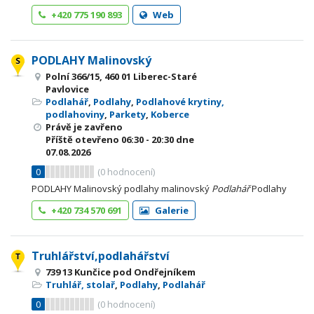
+420 775 190 893
Web
PODLAHY Malinovský
Polní 366/15, 460 01 Liberec-Staré
Pavlovice
Podlahář
,
Podlahy
,
Podlahové krytiny,
podlahoviny
,
Parkety
,
Koberce
Právě je zavřeno
Příště otevřeno
06:30 - 20:30
dne
07.08.2026
0
(
0
hodnocení)
PODLAHY Malinovský podlahy malinovský
Podlahář
Podlahy
+420 734 570 691
Galerie
Truhlářství,podlahářství
739 13 Kunčice pod Ondřejníkem
Truhlář, stolař
,
Podlahy
,
Podlahář
0
(
0
hodnocení)