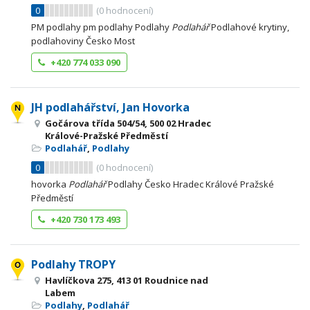
0
(
0
hodnocení)
PM podlahy pm podlahy Podlahy
Podlahář
Podlahové krytiny,
podlahoviny Česko Most
+420 774 033 090
JH podlahářství, Jan Hovorka
Gočárova třída 504/54, 500 02 Hradec
Králové-Pražské Předměstí
Podlahář
,
Podlahy
0
(
0
hodnocení)
hovorka
Podlahář
Podlahy Česko Hradec Králové Pražské
Předměstí
+420 730 173 493
Podlahy TROPY
Havlíčkova 275, 413 01 Roudnice nad
Labem
Podlahy
,
Podlahář