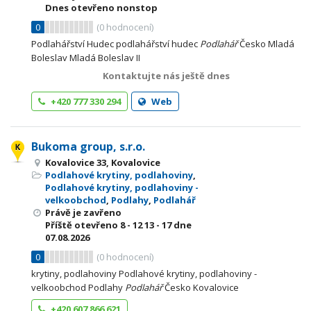
Dnes otevřeno nonstop
0
(
0
hodnocení)
Podlahářství Hudec podlahářství hudec
Podlahář
Česko Mladá
Boleslav Mladá Boleslav II
Kontaktujte nás ještě dnes
+420 777 330 294
Web
Bukoma group, s.r.o.
Kovalovice 33, Kovalovice
Podlahové krytiny, podlahoviny
,
Podlahové krytiny, podlahoviny -
velkoobchod
,
Podlahy
,
Podlahář
Právě je zavřeno
Příště otevřeno
8 - 12
13 - 17
dne
07.08.2026
0
(
0
hodnocení)
krytiny, podlahoviny Podlahové krytiny, podlahoviny -
velkoobchod Podlahy
Podlahář
Česko Kovalovice
+420 607 866 621