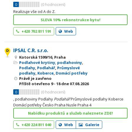
0
(
0
hodnocení)
Realizuje vše od A do Z.
SLEVA 10% rekonstrukce bytu!
+420 702 811 191
Web
IPSAL C.R. s.r.o.
Kotorská 1599/16, Praha
Podlahové krytiny, podlahoviny
,
Podlahy
,
Podlahář
,
Průmyslové
podlahy
,
Koberce
,
Domácí potřeby
Právě je zavřeno
Příště otevřeno
9 - 18
dne 07.08.2026
0
(
0
hodnocení)
, podlahoviny Podlahy
Podlahář
Průmyslové podlahy Koberce
Domácí potřeby Česko Praha Nusle Praha 4
Nabídku produktů a služeb naleznete ZDE!
+420 224 811 040
Web
Galerie