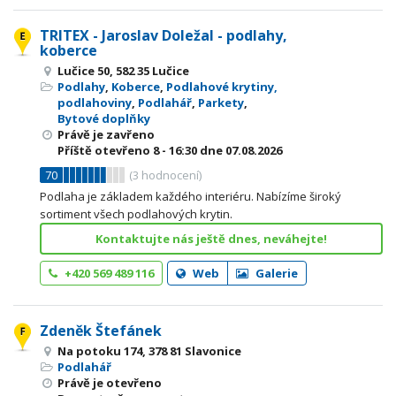
TRITEX - Jaroslav Doležal - podlahy,
koberce
Lučice 50, 582 35 Lučice
Podlahy
,
Koberce
,
Podlahové krytiny,
podlahoviny
,
Podlahář
,
Parkety
,
Bytové doplňky
Právě je zavřeno
Příště otevřeno
8 - 16:30
dne 07.08.2026
70
(
3
hodnocení)
Podlaha je základem každého interiéru. Nabízíme široký
sortiment všech podlahových krytin.
Kontaktujte nás ještě dnes, neváhejte!
+420 569 489 116
Web
Galerie
Zdeněk Štefánek
Na potoku 174, 378 81 Slavonice
Podlahář
Právě je otevřeno