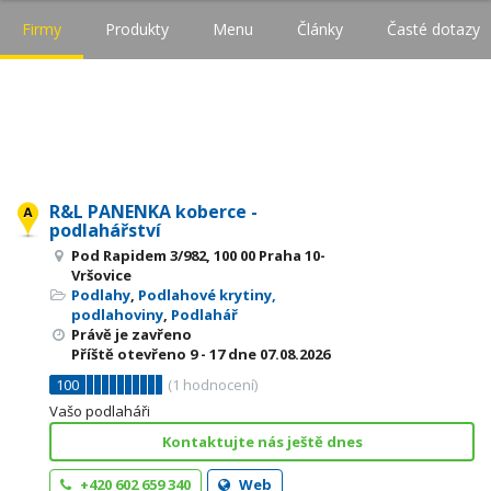
Firmy
Produkty
Menu
Články
Časté dotazy
R&L PANENKA koberce -
podlahářství
Pod Rapidem 3/982, 100 00 Praha 10-
Vršovice
Podlahy
,
Podlahové krytiny,
podlahoviny
,
Podlahář
Právě je zavřeno
Příště otevřeno
9 - 17
dne 07.08.2026
100
(
1
hodnocení)
Vašo podlaháři
Kontaktujte nás ještě dnes
+420 602 659 340
Web