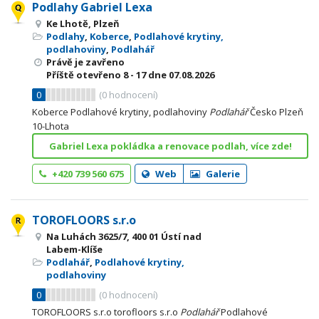
Podlahy Gabriel Lexa
Ke Lhotě, Plzeň
Podlahy
,
Koberce
,
Podlahové krytiny,
podlahoviny
,
Podlahář
Právě je zavřeno
Příště otevřeno
8 - 17
dne 07.08.2026
0
(
0
hodnocení)
Koberce Podlahové krytiny, podlahoviny
Podlahář
Česko Plzeň
10-Lhota
Gabriel Lexa pokládka a renovace podlah, více zde!
+420 739 560 675
Web
Galerie
TOROFLOORS s.r.o
Na Luhách 3625/7, 400 01 Ústí nad
Labem-Klíše
Podlahář
,
Podlahové krytiny,
podlahoviny
0
(
0
hodnocení)
TOROFLOORS s.r.o torofloors s.r.o
Podlahář
Podlahové