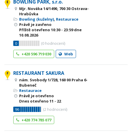
BOWLING PARK, s.r.o.
Mjr. Nováka 14/1490, 700 30 Ostrava-
Hrabůvka
Bowling (kuželny)
,
Restaurace
Právě je zavřeno
Příště otevřeno
10:30 - 23:59
dne
10.08.2026
0
(
0
hodnocení)
+420 596 719 030
Web
RESTAURANT SAKURA
nám. Svobody 1/728, 160 00 Praha 6-
Bubeneč
Restaurace
Právě je otevřeno
Dnes otevřeno
11 - 22
96
(
2
hodnocení)
+420 774 785 077