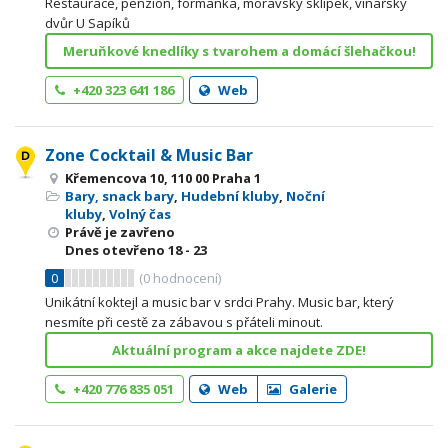
Restaurace, penzion, formanka, moravský sklípek, vinařský
dvůr U Sapíků
Meruňkové knedlíky s tvarohem a domácí šlehačkou!
+420 323 641 186
Web
Zone Cocktail & Music Bar
Křemencova 10, 110 00 Praha 1
Bary, snack bary
,
Hudební kluby
,
Noční
kluby
,
Volný čas
Právě je zavřeno
Dnes otevřeno
18 - 23
0
(
0
hodnocení)
Unikátní koktejl a music bar v srdci Prahy. Music bar, který
nesmíte při cestě za zábavou s přáteli minout.
Aktuální program a akce najdete ZDE!
+420 776 835 051
Web
Galerie