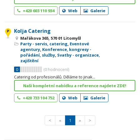
+420 603 110 934
Web
Galerie
Kolja Catering
Mařákova 365, 570 01 Litomyšl
Party - servis, catering
,
Eventové
agentury
,
Konference, kongresy -
pořádání, služby
,
Svatby - organizace,
zajištění
0
(
0
hodnocení)
Catering od profesionálů. Děláme to jinak...
Naši kompletní nabídku a reference najdete ZDE!
+420 733 104 752
Web
Galerie
<
«
1
»
>