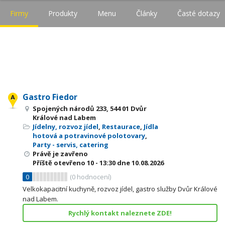
Firmy
Produkty
Menu
Články
Časté dotazy
Gastro Fiedor
Spojených národů 233, 544 01 Dvůr
Králové nad Labem
Jídelny, rozvoz jídel
,
Restaurace
,
Jídla
hotová a potravinové polotovary
,
Party - servis, catering
Právě je zavřeno
Příště otevřeno
10 - 13:30
dne 10.08.2026
0
(
0
hodnocení)
Velkokapacitní kuchyně, rozvoz jídel, gastro služby Dvůr Králové
nad Labem.
Rychlý kontakt naleznete ZDE!