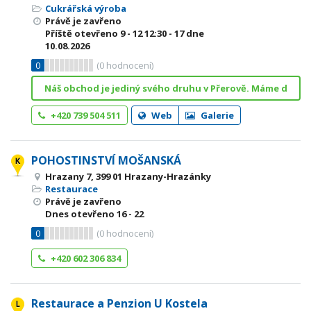
Cukrářská výroba
Právě je zavřeno
Příště otevřeno
9 - 12
12:30 - 17
dne
10.08.2026
0
(
0
hodnocení)
Náš obchod je jediný svého druhu v Přerově. Máme d
+420 739 504 511
Web
Galerie
POHOSTINSTVÍ MOŠANSKÁ
Hrazany 7, 399 01 Hrazany-Hrazánky
Restaurace
Právě je zavřeno
Dnes otevřeno
16 - 22
0
(
0
hodnocení)
+420 602 306 834
Restaurace a Penzion U Kostela