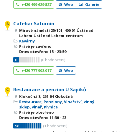
+420 499 629 527
Web
Galerie
Cafebar Saturnin
Mírové náměstí 25/101, 400 01 Ústí nad
Labem-Ústí nad Labem-centrum
Kavárny
Právě je zavřeno
Dnes otevřeno
15 - 23:59
0
(
0
hodnocení)
+420 777 908 017
Web
Restaurace a penzion U Sapíků
Klokočná 8, 251 64 Klokočná
Restaurace
,
Penziony
,
Vinařství, vinný
sklep, vinař
,
Pivnice
Právě je otevřeno
Dnes otevřeno
11:30 - 23
98
(
1
hodnocení)