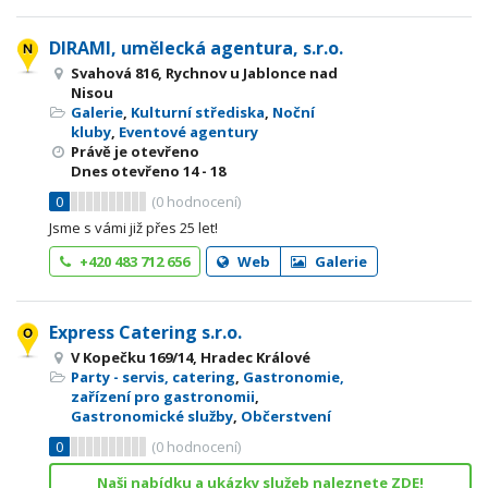
DIRAMI, umělecká agentura, s.r.o.
Svahová 816, Rychnov u Jablonce nad
Nisou
Galerie
,
Kulturní střediska
,
Noční
kluby
,
Eventové agentury
Právě je otevřeno
Dnes otevřeno
14 - 18
0
(
0
hodnocení)
Jsme s vámi již přes 25 let!
+420 483 712 656
Web
Galerie
Express Catering s.r.o.
V Kopečku 169/14, Hradec Králové
Party - servis, catering
,
Gastronomie,
zařízení pro gastronomii
,
Gastronomické služby
,
Občerstvení
0
(
0
hodnocení)
Naši nabídku a ukázky služeb naleznete ZDE!