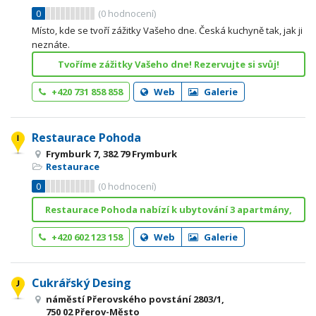
0
(
0
hodnocení)
Místo, kde se tvoří zážitky Vašeho dne. Česká kuchyně tak, jak ji
neznáte.
Tvoříme zážitky Vašeho dne! Rezervujte si svůj!
+420 731 858 858
Web
Galerie
Restaurace Pohoda
Frymburk 7, 382 79 Frymburk
Restaurace
0
(
0
hodnocení)
Restaurace Pohoda nabízí k ubytování 3 apartmány,
+420 602 123 158
Web
Galerie
Cukrářský Desing
náměstí Přerovského povstání 2803/1,
750 02 Přerov-Město