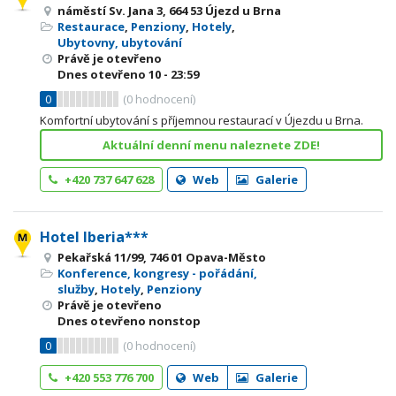
náměstí Sv. Jana 3, 664 53 Újezd u Brna
Restaurace
,
Penziony
,
Hotely
,
Ubytovny, ubytování
Právě je otevřeno
Dnes otevřeno
10 - 23:59
0
(
0
hodnocení)
Komfortní ubytování s příjemnou restaurací v Újezdu u Brna.
Aktuální denní menu naleznete ZDE!
+420 737 647 628
Web
Galerie
Hotel Iberia***
Pekařská 11/99, 746 01 Opava-Město
Konference, kongresy - pořádání,
služby
,
Hotely
,
Penziony
Právě je otevřeno
Dnes otevřeno nonstop
0
(
0
hodnocení)
+420 553 776 700
Web
Galerie