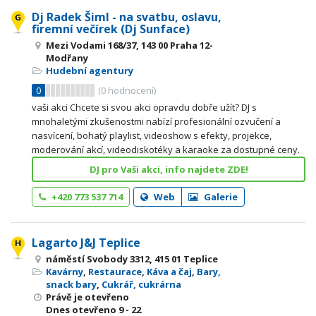
Dj Radek Šiml - na svatbu, oslavu,
firemní večírek (Dj Sunface)
Mezi Vodami 168/37, 143 00 Praha 12-
Modřany
Hudební agentury
0
(
0
hodnocení)
vaši akci Chcete si svou akci opravdu dobře užít? DJ s
mnohaletými zkušenostmi nabízí profesionální ozvučení a
nasvícení, bohatý playlist, videoshow s efekty, projekce,
moderování akcí, videodiskotéky a karaoke za dostupné ceny.
DJ pro Vaši akci, info najdete ZDE!
+420 773 537 714
Web
Galerie
Lagarto J&J Teplice
náměstí Svobody 3312, 415 01 Teplice
Kavárny
,
Restaurace
,
Káva a čaj
,
Bary,
snack bary
,
Cukrář, cukrárna
Právě je otevřeno
Dnes otevřeno
9 - 22