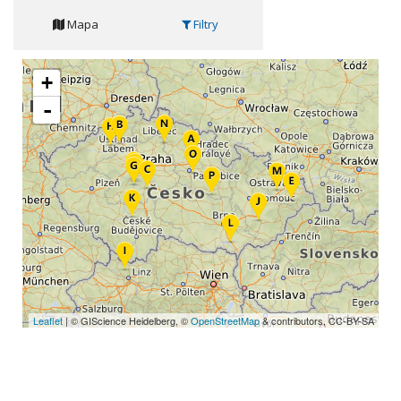
Mapa
Filtry
+
-
Leaflet
| © GIScience Heidelberg, ©
OpenStreetMap
& contributors, CC-BY-SA