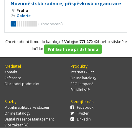
Novoměstská radnice, příspěvková organizace
Praha
Galerie
0
(
0
hodnocení)
Chcete přidat firmu do katalogu?
Volejte 771 270 421
nebo stiskněte
tlačítko
Přihlásit se a přidat firmu
Mediatel
Produkty
Kontakt
Internet123.cz
Reference
Online katalogy
Obchodní podmínky
PPC kampaně
Sociální sítě
Služby
Sledujte nás
Mobilní aplikace ke stažení
Facebook
Online katalogy
Twitter
Digital Presence Management
LinkedIn
Více zákazníků