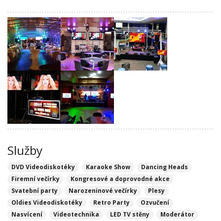
Služby
DVD Videodiskotéky
Karaoke Show
Dancing Heads
Firemní večírky
Kongresové a doprovodné akce
Svatební party
Narozeninové večírky
Plesy
Oldies Videodiskotéky
Retro Party
Ozvučení
Nasvícení
Videotechnika
LED TV stěny
Moderátor