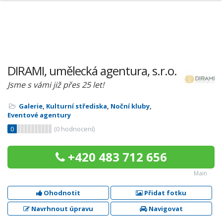
DIRAMI, umělecká agentura, s.r.o.
Jsme s vámi již přes 25 let!
Galerie
,
Kulturní střediska
,
Noční kluby
,
Eventové agentury
0
(
0
hodnocení)
+420 483 712 656
Main
Ohodnotit
Přidat fotku
Navrhnout úpravu
Navigovat