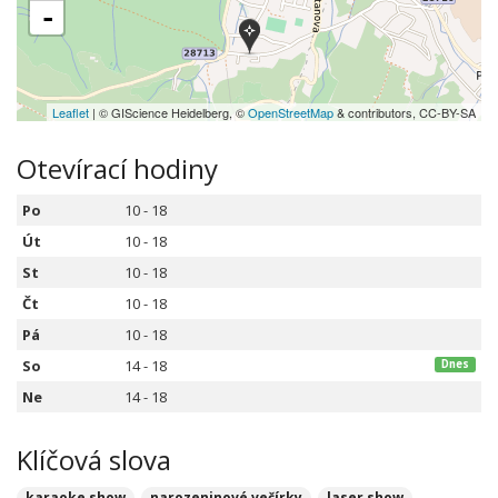
-
Leaflet
| © GIScience Heidelberg, ©
OpenStreetMap
& contributors, CC-BY-SA
Otevírací hodiny
Po
10 - 18
Út
10 - 18
St
10 - 18
Čt
10 - 18
Pá
10 - 18
So
14 - 18
Dnes
Ne
14 - 18
Klíčová slova
karaoke show
narozeninové večírky
laser show