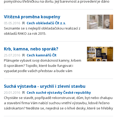
pomyslnou třešničkou na dortu. Její barevnost a provedení je dáno
nejen vkusem majitele koupelny či kuchyně, ale také módními
trendy.
Vítězná proměna koupelny
05.05.2016
Cech obkladačů ČR z.s.
Seznamte se s nejlepší obkladačskou realizací z
obkladů RAKO za rok 2015.
Krb, kamna, nebo sporák?
25.07.2016
Cech kamnářů ČR
Plánujete vybavit svoji domácnost kamny, krbem
či sporákem? Topidlo, které bude fungovat i
vypadat podle vašich představ a bude vám
sloužit několik desetiletí, vám postaví přesně na
míru schopný kamnář.
Suchá výstavba - urychlí i zlevní stavbu
20.01.2016
Cech suché výstavby České republiky
Chystáte se stavět, popřípadě rekonstruovat, dům, byt nebo chalupu
a stavební firma Vám nabízí suchou vnitřní výstavbu, lidově řečeno
sádrokarton? Neděste se, nejedná se o křivé desky, které se hřebíky
přitloukají na krovy, aby vzniklo obyvatelné podkroví…