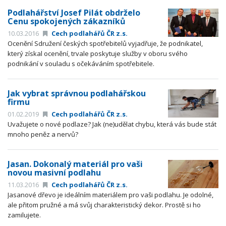
Podlahářství Josef Pilát obdrželo
Cenu spokojených zákazníků
10.03.2016
Cech podlahářů ČR z.s.
Ocenění Sdružení českých spotřebitelů vyjadřuje, že podnikatel,
který získal ocenění, trvale poskytuje služby v oboru svého
podnikání v souladu s očekáváním spotřebitele.
Jak vybrat správnou podlahářskou
firmu
01.02.2019
Cech podlahářů ČR z.s.
Uvažujete o nové podlaze? Jak (ne)udělat chybu, která vás bude stát
mnoho peněz a nervů?
Jasan. Dokonalý materiál pro vaši
novou masivní podlahu
11.03.2016
Cech podlahářů ČR z.s.
Jasanové dřevo je ideálním materiálem pro vaši podlahu. Je odolné,
ale přitom pružné a má svůj charakteristický dekor. Prostě si ho
zamilujete.