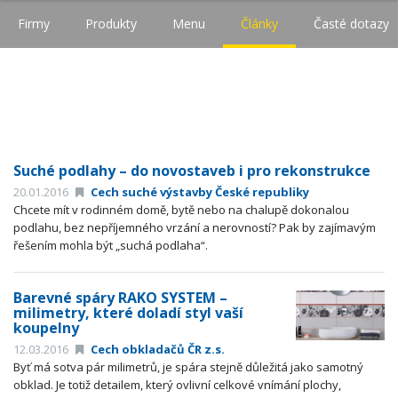
Firmy
Produkty
Menu
Články
Časté dotazy
Suché podlahy – do novostaveb i pro rekonstrukce
20.01.2016
Cech suché výstavby České republiky
Chcete mít v rodinném domě, bytě nebo na chalupě dokonalou
podlahu, bez nepříjemného vrzání a nerovností? Pak by zajímavým
řešením mohla být „suchá podlaha“.
Barevné spáry RAKO SYSTEM –
milimetry, které doladí styl vaší
koupelny
12.03.2016
Cech obkladačů ČR z.s.
Byť má sotva pár milimetrů, je spára stejně důležitá jako samotný
obklad. Je totiž detailem, který ovlivní celkové vnímání plochy,