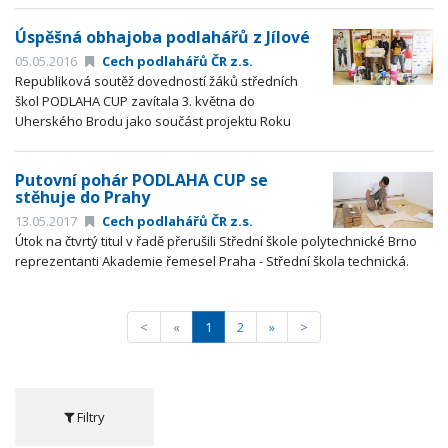
Úspěšná obhajoba podlahářů z Jílové
05.05.2016
Cech podlahářů ČR z.s.
Republiková soutěž dovedností žáků středních
škol PODLAHA CUP zavítala 3. května do
Uherského Brodu jako součást projektu Roku
řemesel.
Putovní pohár PODLAHA CUP se
stěhuje do Prahy
13.05.2017
Cech podlahářů ČR z.s.
Útok na čtvrtý titul v řadě přerušili Střední škole polytechnické Brno
reprezentanti Akademie řemesel Praha - Střední škola technická.
<
«
1
2
»
>
Filtry