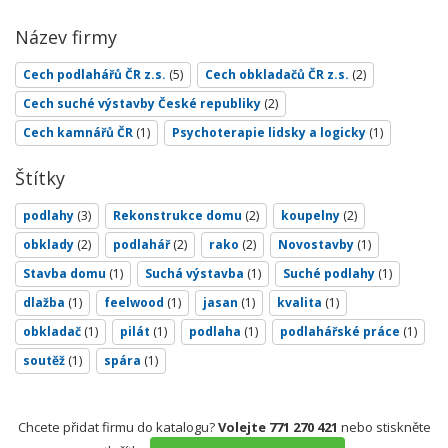
Název firmy
Cech podlahářů ČR z.s.
(5)
Cech obkladačů ČR z.s.
(2)
Cech suché výstavby České republiky
(2)
Cech kamnářů ČR
(1)
Psychoterapie lidsky a logicky
(1)
Štítky
podlahy
(3)
Rekonstrukce domu
(2)
koupelny
(2)
obklady
(2)
podlahář
(2)
rako
(2)
Novostavby
(1)
Stavba domu
(1)
Suchá výstavba
(1)
Suché podlahy
(1)
dlažba
(1)
feelwood
(1)
jasan
(1)
kvalita
(1)
obkladač
(1)
pilát
(1)
podlaha
(1)
podlahářské práce
(1)
soutěž
(1)
spára
(1)
Chcete přidat firmu do katalogu?
Volejte 771 270 421
nebo stiskněte