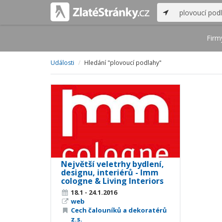
Firm
Události
Hledání "plovoucí podlahy"
Největší veletrhy bydlení,
designu, interiérů - Imm
cologne & Living Interiors
18.1 - 24.1.2016
web
Cech čalouníků a dekoratérů
z.s.