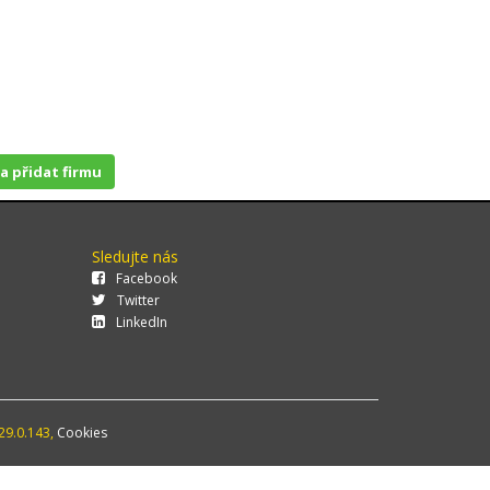
 a přidat firmu
Sledujte nás
Facebook
Twitter
LinkedIn
29.0.143,
Cookies