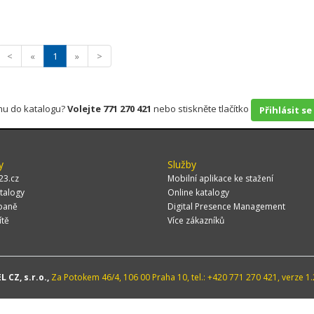
<
«
1
»
>
rmu do katalogu?
Volejte 771 270 421
nebo stiskněte tlačítko
Přihlásit se
y
Služby
23.cz
Mobilní aplikace ke stažení
talogy
Online katalogy
paně
Digital Presence Management
ítě
Více zákazníků
 CZ, s.r.o.,
Za Potokem 46/4, 106 00 Praha 10, tel.: +420 771 270 421, verze 1.