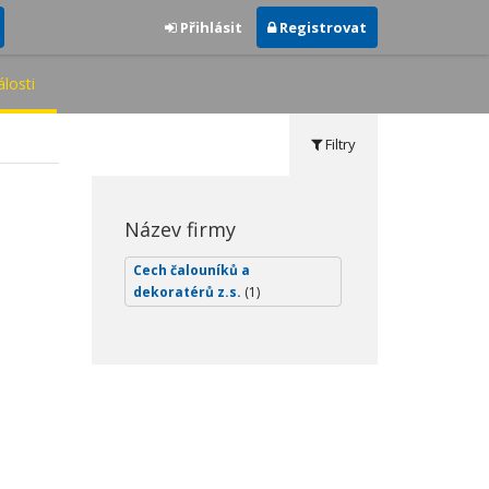
Přihlásit
Registrovat
losti
Filtry
Název firmy
Cech čalouníků a
dekoratérů z.s.
(1)