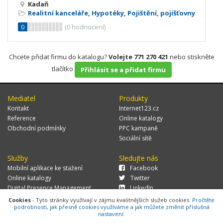
Kadaň
Realitní kanceláře
,
Hypotéky
,
Pojištění, pojišťovny
0
(
0
hodnocení)
Chcete přidat firmu do katalogu?
Volejte 771 270 421
nebo stiskněte
tlačítko
Přihlásit se a přidat firmu
Mediatel
Produkty
Kontakt
Internet123.cz
Reference
Online katalogy
Obchodní podmínky
PPC kampaně
Sociální sítě
Služby
Sledujte nás
Mobilní aplikace ke stažení
Facebook
Online katalogy
Twitter
Digital Presence Management
LinkedIn
Více zákazníků
Cookies
- Tyto stránky využívají v zájmu kvalitnějších služeb cookies.
Pročtěte
podrobnosti, jak přesně cookies využíváme a jak můžete změnit příslušná
nastavení.