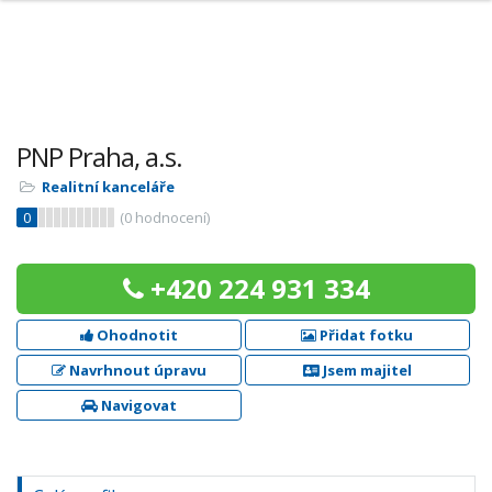
PNP Praha, a.s.
Realitní kanceláře
0
(
0
hodnocení)
+420 224 931 334
Ohodnotit
Přidat fotku
Navrhnout úpravu
Jsem majitel
Navigovat