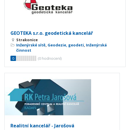
GEOTEKA s.r.o. geodetická kancelář
Strakonice
Inženýrské sítě
,
Geodezie, geodeti
,
Inženýrská
činnost
0
(
0
hodnocení)
Realitní kancelář - Jarošová