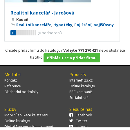
Realitní kancelář - Jarošová
Kadaň
Realitní kanceláře
,
Hypotéky
,
Pojištění, pojišťovny
0
(
0
hodnocení)
Chcete přidat firmu do katalogu?
Volejte 771 270 421
nebo stiskněte
tlačítko
Přihlásit se a přidat firmu
Mediatel
Produkty
Kontakt
Internet123.cz
Reference
Online katalogy
Obchodní podmínky
PPC kampaně
Sociální sítě
Služby
Sledujte nás
Mobilní aplikace ke stažení
Facebook
Online katalogy
Twitter
Digital Presence Management
LinkedIn