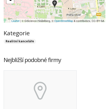
-
Leaflet
| © GIScience Heidelberg, ©
OpenStreetMap
& contributors, CC-BY-SA
Kategorie
Realitní kanceláře
Nejbližší podobné firmy