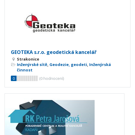
GEOTEKA s.r.o. geodetická kancelář
Strakonice
Inženýrské sítě
,
Geodezie, geodeti
,
Inženýrská
činnost
0
(
0
hodnocení)