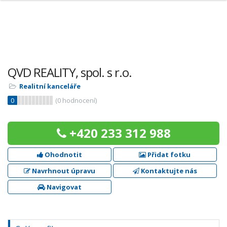
QVD REALITY, spol. s r.o.
Realitní kanceláře
0
(
0
hodnocení)
+420 233 312 988
Ohodnotit
Přidat fotku
Navrhnout úpravu
Kontaktujte nás
Navigovat