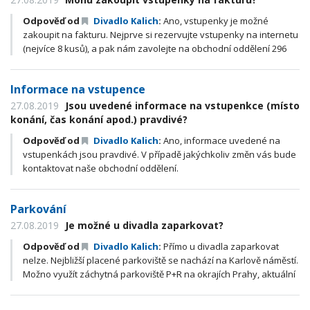
Odpověď od
Divadlo Kalich
:
Ano, vstupenky je možné
zakoupit na fakturu. Nejprve si rezervujte vstupenky na internetu
(nejvíce 8 kusů), a pak nám zavolejte na obchodní oddělení 296
245 303. V případě vyššího počtu vstupenek než 8 nám volejte
přímo na 296 245 303.
Informace na vstupence
27.08.2019
Jsou uvedené informace na vstupenkce (místo
konání, čas konání apod.) pravdivé?
Odpověď od
Divadlo Kalich
:
Ano, informace uvedené na
vstupenkách jsou pravdivé. V případě jakýchkoliv změn vás bude
kontaktovat naše obchodní oddělení.
Parkování
27.08.2019
Je možné u divadla zaparkovat?
Odpověď od
Divadlo Kalich
:
Přímo u divadla zaparkovat
nelze. Nejbližší placené parkoviště se nachází na Karlově náměstí.
Možno využít záchytná parkoviště P+R na okrajích Prahy, aktuální
přehled volných míst: http://www.dpp.cz/parkoviste/