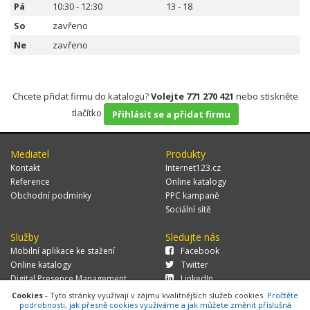
Pá
10:30 - 12:30
13 - 18
So
zavřeno
Ne
zavřeno
Chcete přidat firmu do katalogu?
Volejte 771 270 421
nebo stiskněte
tlačítko
Přihlásit se a přidat firmu
Mediatel
Produkty
Kontakt
Internet123.cz
Reference
Online katalogy
Obchodní podmínky
PPC kampaně
Sociální sítě
Služby
Sledujte nás
Mobilní aplikace ke stažení
Facebook
Online katalogy
Twitter
Digital Presence Management
LinkedIn
Více zákazníků
Cookies
- Tyto stránky využívají v zájmu kvalitnějších služeb cookies.
Pročtěte
podrobnosti, jak přesně cookies využíváme a jak můžete změnit příslušná