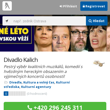
Přihlásit
Registrovat
Hledat
Divadlo Kalich
Pestrý výběr kvalitních muzikálů, komedií s
hvězdným hereckým obsazením a
výjimečných koncertů osobností!
Divadla
,
Kultura a volný čas
,
Kulturní
střediska
,
Kulturní agentury
0
(
0
hodnocení)
+420 296 245 311