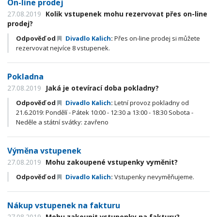
On-line prodej
27.08.2019
Kolik vstupenek mohu rezervovat přes on-line
prodej?
Odpověď od
Divadlo Kalich
:
Přes on-line prodej si můžete
rezervovat nejvíce 8 vstupenek.
Pokladna
27.08.2019
Jaká je otevírací doba pokladny?
Odpověď od
Divadlo Kalich
:
Letní provoz pokladny od
21.6.2019: Pondělí - Pátek 10:00 - 12:30 a 13:00 - 18:30 Sobota -
Neděle a státní svátky: zavřeno
Výměna vstupenek
27.08.2019
Mohu zakoupené vstupenky vyměnit?
Odpověď od
Divadlo Kalich
:
Vstupenky nevyměňujeme.
Nákup vstupenek na fakturu
27.08.2019
Mohu zakoupit vstupenky na fakturu?