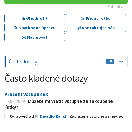
Pokladna
Ohodnotit
Přidat fotku
Navrhnout úpravu
Kontaktujte nás
Navigovat
Časté dotazy
10
Často kladené dotazy
Vracení vstupenek
27.08.2019
Můžete mi vrátit vstupné za zakoupené
lístky?
Odpověď od
Divadlo Kalich
:
Zaplacené vstupné se nevrací.