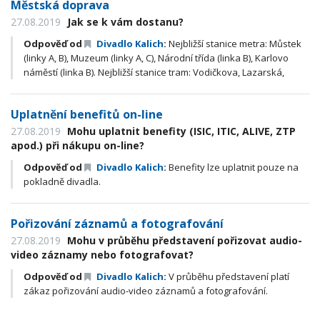
Městská doprava
27.08.2019
Jak se k vám dostanu?
Odpověď od
Divadlo Kalich
:
Nejbližší stanice metra: Můstek
(linky A, B), Muzeum (linky A, C), Národní třída (linka B), Karlovo
náměstí (linka B). Nejbližší stanice tram: Vodičkova, Lazarská,
Spálená, Národní třída, Václavské nám., Karlovo nám.
Uplatnění benefitů on-line
27.08.2019
Mohu uplatnit benefity (ISIC, ITIC, ALIVE, ZTP
apod.) při nákupu on-line?
Odpověď od
Divadlo Kalich
:
Benefity lze uplatnit pouze na
pokladně divadla.
Pořizování záznamů a fotografování
27.08.2019
Mohu v průběhu představení pořizovat audio-
video záznamy nebo fotografovat?
Odpověď od
Divadlo Kalich
:
V průběhu představení platí
zákaz pořizování audio-video záznamů a fotografování.