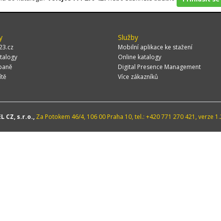
y
Služby
23.cz
Mobilní aplikace ke stažení
talogy
Online katalogy
paně
Digital Presence Management
ítě
Více zákazníků
 CZ, s.r.o.,
Za Potokem 46/4, 106 00 Praha 10, tel.: +420 771 270 421, verze 1.