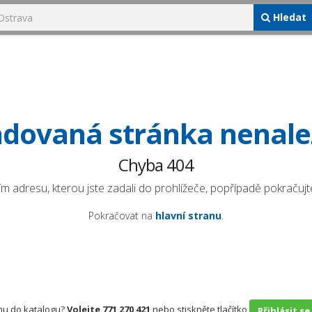
Hledat
dovaná stránka nenal
Chyba 404
ím adresu, kterou jste zadali do prohlížeče, popřípadě pokračujte
Pokračovat na
hlavní stranu
.
rmu do katalogu?
Volejte 771 270 421
nebo stiskněte tlačítko
Přihlásit se