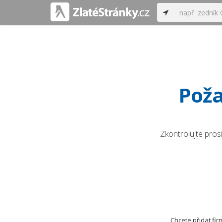
Poža
Zkontrolujte pros
Chcete přidat fi