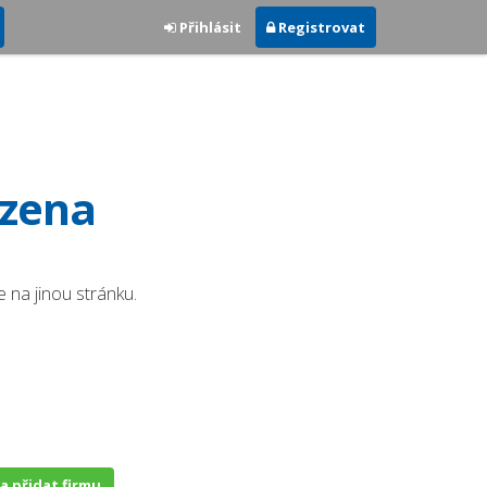
Přihlásit
Registrovat
ezena
 na jinou stránku.
 a přidat firmu