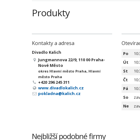
Produkty
Kontakty a adresa
Otevíra
Divadlo Kalich
Po
10:
Jungmannova 22/9, 110 00 Praha-
Út
10:
Nové Město
St
10:
okres Hlavní město Praha, Hlavní
město Praha
Čt
10:
+420 296 245 311
www.divadlokalich.cz
Pá
10:
pokladna@kalich.cz
So
za
Ne
za
Nejbližší podobné firmy