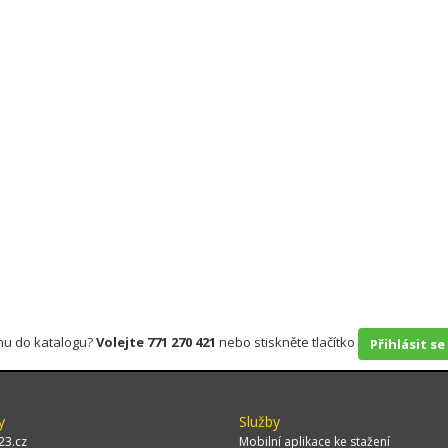
rmu do katalogu?
Volejte 771 270 421
nebo stiskněte tlačítko
Přihlásit se
y
Služby
23.cz
Mobilní aplikace ke stažení