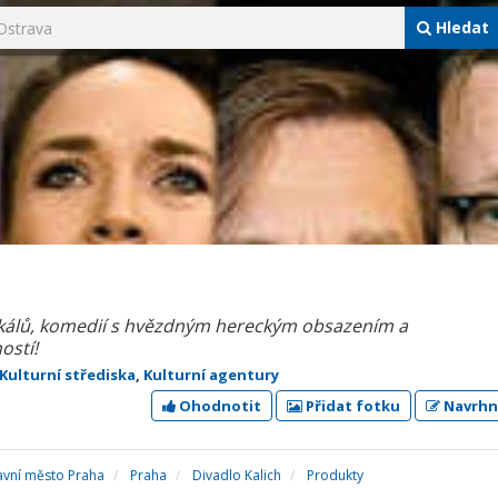
Hledat
zikálů, komedií s hvězdným hereckým obsazením a
ostí!
Kulturní střediska
,
Kulturní agentury
Ohodnotit
Přidat fotku
Navrhn
avní město Praha
Praha
Divadlo Kalich
Produkty