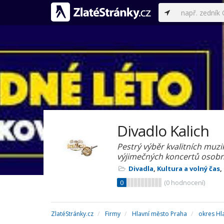
Divadlo Kalich
Pestrý výběr kvalitních mu
výjimečných koncertů osobn
Divadla
,
Kultura a volný čas
,
0
(
0
hodnocení)
ZlatéStránky.cz
Firmy
Hlavní město Praha
okres Hl