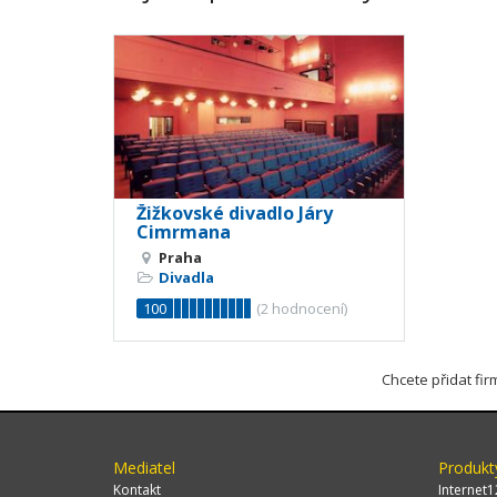
Žižkovské divadlo Járy
Cimrmana
Praha
Divadla
100
(
2
hodnocení)
Chcete přidat fi
Mediatel
Produkt
Kontakt
Internet1