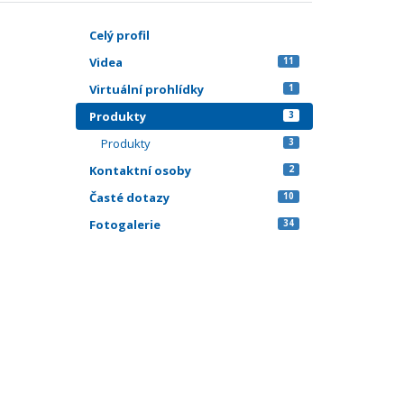
Celý profil
Videa
11
Virtuální prohlídky
1
Produkty
3
Produkty
3
Kontaktní osoby
2
Časté dotazy
10
Fotogalerie
34