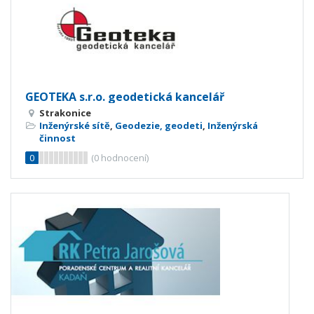
GEOTEKA s.r.o. geodetická kancelář
Strakonice
Inženýrské sítě
,
Geodezie, geodeti
,
Inženýrská
činnost
0
(
0
hodnocení)