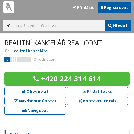
Přihlásit
Registrovat
Hledat
REALITNÍ KANCELÁŘ REAL CONT
Realitní kanceláře
0
(
0
hodnocení)
+420 224 314 614
Ohodnotit
Přidat fotku
Navrhnout úpravu
Kontaktujte nás
Navigovat