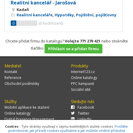
Realitní kancelář - Jarošová
Kadaň
Realitní kanceláře
,
Hypotéky
,
Pojištění, pojišťovny
0
(
0
hodnocení)
Chcete přidat firmu do katalogu?
Volejte 771 270 421
nebo stiskněte
tlačítko
Přihlásit se a přidat firmu
Mediatel
Produkty
Kontakt
Internet123.cz
Reference
Online katalogy
Obchodní podmínky
PPC kampaně
Sociální sítě
Služby
Sledujte nás
Mobilní aplikace ke stažení
Facebook
Online katalogy
Twitter
Digital Presence Management
LinkedIn
Více zákazníků
Cookies
- Tyto stránky využívají v zájmu kvalitnějších služeb cookies.
Pročtěte
podrobnosti, jak přesně cookies využíváme a jak můžete změnit příslušná