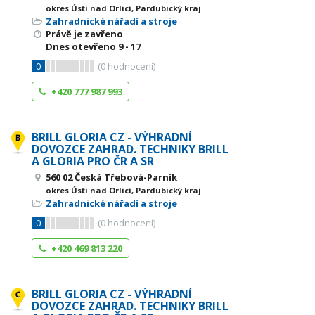
okres Ústí nad Orlicí, Pardubický kraj
Zahradnické nářadí a stroje
Právě je zavřeno
Dnes otevřeno
9 - 17
0
(
0
hodnocení)
+420 777 987 993
BRILL GLORIA CZ - VÝHRADNÍ
DOVOZCE ZAHRAD. TECHNIKY BRILL
A GLORIA PRO ČR A SR
560 02 Česká Třebová-Parník
okres Ústí nad Orlicí, Pardubický kraj
Zahradnické nářadí a stroje
0
(
0
hodnocení)
+420 469 813 220
BRILL GLORIA CZ - VÝHRADNÍ
DOVOZCE ZAHRAD. TECHNIKY BRILL