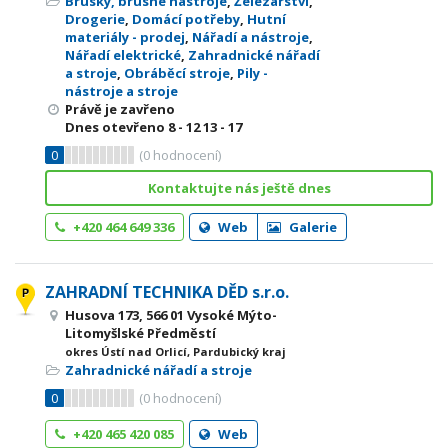
Brusky, brusné nástroje
,
Železářství
,
Drogerie
,
Domácí potřeby
,
Hutní
materiály - prodej
,
Nářadí a nástroje
,
Nářadí elektrické
,
Zahradnické nářadí
a stroje
,
Obráběcí stroje
,
Pily -
nástroje a stroje
Právě je zavřeno
Dnes otevřeno
8 - 12
13 - 17
0
(
0
hodnocení)
Kontaktujte nás ještě dnes
+420 464 649 336
Web
Galerie
ZAHRADNÍ TECHNIKA DĚD s.r.o.
Husova 173, 566 01 Vysoké Mýto-
Litomyšlské Předměstí
okres Ústí nad Orlicí, Pardubický kraj
Zahradnické nářadí a stroje
0
(
0
hodnocení)
+420 465 420 085
Web