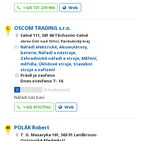
+420 721 239 906
Web
OSCOM TRADING s.r.o.
Celné 111, 561 66 Těchonín-Celné
okres Ústí nad Orlicí, Pardubický kraj
Nářadí elektrické
,
Akumulátory,
baterie
,
Nářadí a nástroje
,
Zahradnické nářadí a stroje
,
Měření,
měřidla
,
Úklidové stroje
,
Stavební
stroje a zařízení
Právě je zavřeno
Dnes otevřeno
7 - 16
0
(
0
hodnocení)
Nářadí nás baví
+420 91027562
Web
POLÁK Robert
T. G. Masaryka 161, 563 01 Lanškroun-
Ostrovské Předměstí