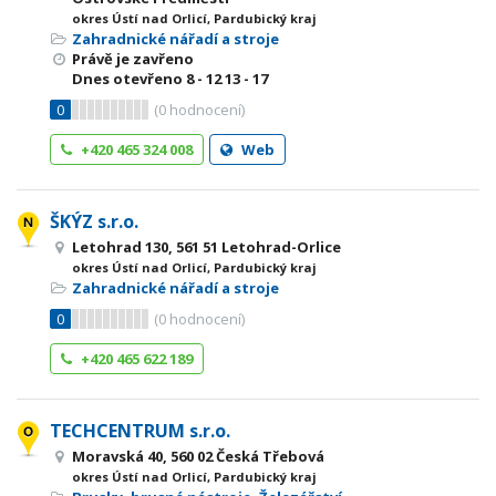
okres Ústí nad Orlicí, Pardubický kraj
Zahradnické nářadí a stroje
Právě je zavřeno
Dnes otevřeno
8 - 12
13 - 17
0
(
0
hodnocení)
+420 465 324 008
Web
ŠKÝZ s.r.o.
Letohrad 130, 561 51 Letohrad-Orlice
okres Ústí nad Orlicí, Pardubický kraj
Zahradnické nářadí a stroje
0
(
0
hodnocení)
+420 465 622 189
TECHCENTRUM s.r.o.
Moravská 40, 560 02 Česká Třebová
okres Ústí nad Orlicí, Pardubický kraj