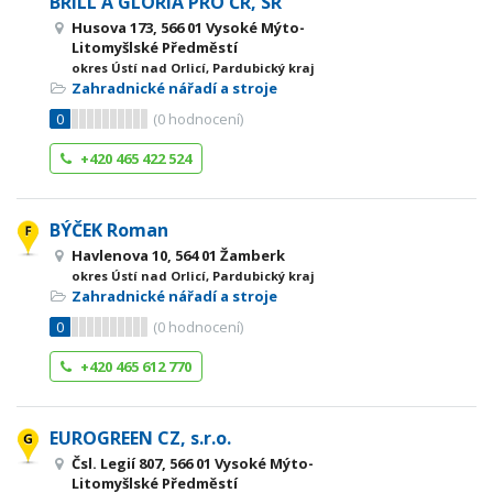
BRILL A GLORIA PRO ČR, SR
Husova 173, 566 01 Vysoké Mýto-
Litomyšlské Předměstí
okres Ústí nad Orlicí, Pardubický kraj
Zahradnické nářadí a stroje
0
(
0
hodnocení)
+420 465 422 524
BÝČEK Roman
Havlenova 10, 564 01 Žamberk
okres Ústí nad Orlicí, Pardubický kraj
Zahradnické nářadí a stroje
0
(
0
hodnocení)
+420 465 612 770
EUROGREEN CZ, s.r.o.
Čsl. Legií 807, 566 01 Vysoké Mýto-
Litomyšlské Předměstí