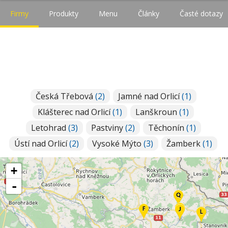
Firmy
Produkty
Menu
Články
Časté dotazy
Česká Třebová
(2)
Jamné nad Orlicí
(1)
Klášterec nad Orlicí
(1)
Lanškroun
(1)
Letohrad
(3)
Pastviny
(2)
Těchonín
(1)
Ústí nad Orlicí
(2)
Vysoké Mýto
(3)
Žamberk
(1)
+
-