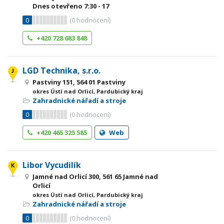
Dnes otevřeno
7:30 - 17
0
(
0
hodnocení)
+420 728 683 848
LGD Technika, s.r.o.
Pastviny 151, 564 01 Pastviny
okres Ústí nad Orlicí, Pardubický kraj
Zahradnické nářadí a stroje
0
(
0
hodnocení)
+420 465 325 585
Web
Libor Vycudilík
Jamné nad Orlicí 300, 561 65 Jamné nad
Orlicí
okres Ústí nad Orlicí, Pardubický kraj
Zahradnické nářadí a stroje
0
(
0
hodnocení)