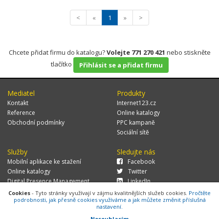
<
«
1
»
>
Chcete přidat firmu do katalogu?
Volejte 771 270 421
nebo stiskněte
tlačítko
Přihlásit se a přidat firmu
Mediatel
Produkty
Kontakt
Internet123.cz
Reference
Online katalogy
Obchodní podmínky
PPC kampaně
Sociální sítě
Služby
Sledujte nás
Mobilní aplikace ke stažení
Facebook
Online katalogy
Twitter
Digital Presence Management
LinkedIn
Více zákazníků
Cookies
- Tyto stránky využívají v zájmu kvalitnějších služeb cookies.
Pročtěte
podrobnosti, jak přesně cookies využíváme a jak můžete změnit příslušná
nastavení.
Nesouhlasím