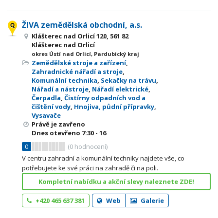
ŽIVA zemědělská obchodní, a.s.
Klášterec nad Orlicí 120, 561 82
Klášterec nad Orlicí
okres Ústí nad Orlicí, Pardubický kraj
Zemědělské stroje a zařízení
,
Zahradnické nářadí a stroje
,
Komunální technika
,
Sekačky na trávu
,
Nářadí a nástroje
,
Nářadí elektrické
,
Čerpadla
,
Čistírny odpadních vod a
čištění vody
,
Hnojiva, půdní přípravky
,
Vysavače
Právě je zavřeno
Dnes otevřeno
7:30 - 16
0
(
0
hodnocení)
V centru zahradní a komunální techniky najdete vše, co
potřebujete ke své práci na zahradě či na poli.
Kompletní nabídku a akční slevy naleznete ZDE!
+420 465 637 381
Web
Galerie