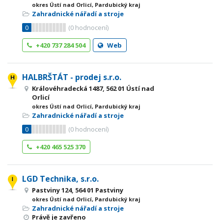
okres Ústí nad Orlicí, Pardubický kraj
Zahradnické nářadí a stroje
0
(
0
hodnocení)
+420 737 284 504
Web
HALBRŠTÁT - prodej s.r.o.
Královéhradecká 1487, 562 01 Ústí nad
Orlicí
okres Ústí nad Orlicí, Pardubický kraj
Zahradnické nářadí a stroje
0
(
0
hodnocení)
+420 465 525 370
LGD Technika, s.r.o.
Pastviny 124, 564 01 Pastviny
okres Ústí nad Orlicí, Pardubický kraj
Zahradnické nářadí a stroje
Právě je zavřeno