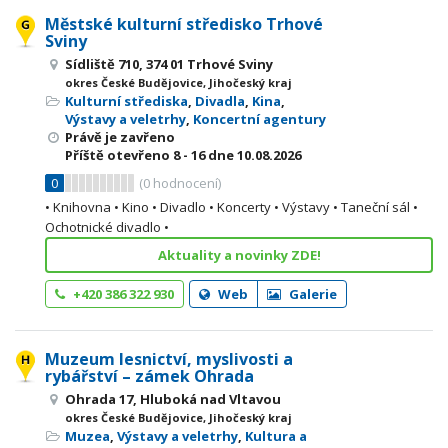
Městské kulturní středisko Trhové
Sviny
Sídliště 710, 374 01 Trhové Sviny
okres České Budějovice, Jihočeský kraj
Kulturní střediska
,
Divadla
,
Kina
,
Výstavy a veletrhy
,
Koncertní agentury
Právě je zavřeno
Příště otevřeno
8 - 16
dne 10.08.2026
0
(
0
hodnocení)
• Knihovna • Kino • Divadlo • Koncerty • Výstavy • Taneční sál •
Ochotnické divadlo •
Aktuality a novinky ZDE!
+420 386 322 930
Web
Galerie
Muzeum lesnictví, myslivosti a
rybářství – zámek Ohrada
Ohrada 17, Hluboká nad Vltavou
okres České Budějovice, Jihočeský kraj
Muzea
,
Výstavy a veletrhy
,
Kultura a