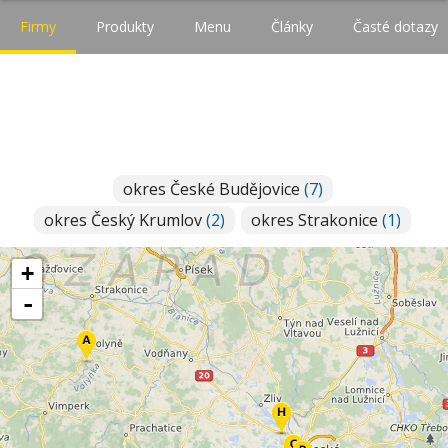
Firmy
Produkty
Menu
Články
Časté dotazy
okres České Budějovice
(7)
okres Český Krumlov
(2)
okres Strakonice
(1)
+
-