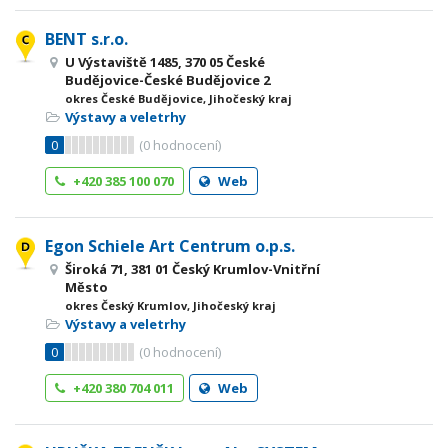
BENT s.r.o.
U Výstaviště 1485, 370 05 České
Budějovice-České Budějovice 2
okres České Budějovice, Jihočeský kraj
Výstavy a veletrhy
0
(
0
hodnocení)
+420 385 100 070
Web
Egon Schiele Art Centrum o.p.s.
Široká 71, 381 01 Český Krumlov-Vnitřní
Město
okres Český Krumlov, Jihočeský kraj
Výstavy a veletrhy
0
(
0
hodnocení)
+420 380 704 011
Web