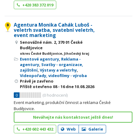
+420 383 372 019
Agentura Monika Cahák Luboš -
veletrh svatba, svatební veletrh,
event marketing
Senovážné nám. 2, 370 01 České
Budějovice
okres České Budějovice, Jihočeský kraj
Eventové agentury
,
Reklama -
agentury
,
Svatby - organizace,
zajištění
,
Výstavy a veletrhy
,
Videopořady, videofilmy - výroba
Právě je zavřeno
Příště otevřeno
08 - 16
dne 10.08.2026
0
(
0
hodnocení)
Event marketing, produkční činnost a reklama České
Budějovice.
Neváhejte nás kontaktovat ještě dnes!
+420 602 443 432
Web
Galerie