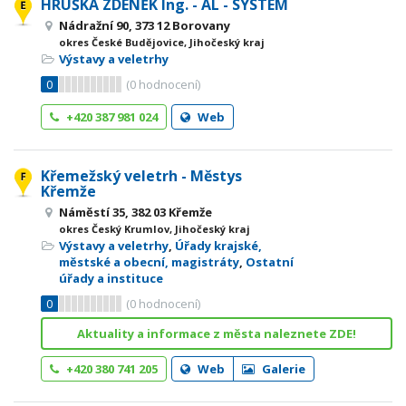
HRUŠKA ZDENĚK Ing. - AL - SYSTEM
Nádražní 90, 373 12 Borovany
okres České Budějovice, Jihočeský kraj
Výstavy a veletrhy
0
(
0
hodnocení)
+420 387 981 024
Web
Křemežský veletrh - Městys
Křemže
Náměstí 35, 382 03 Křemže
okres Český Krumlov, Jihočeský kraj
Výstavy a veletrhy
,
Úřady krajské,
městské a obecní, magistráty
,
Ostatní
úřady a instituce
0
(
0
hodnocení)
Aktuality a informace z města naleznete ZDE!
+420 380 741 205
Web
Galerie