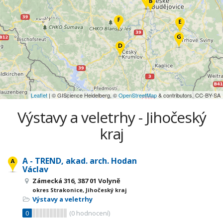
Leaflet
| © GIScience Heidelberg, ©
OpenStreetMap
& contributors, CC-BY-SA
Výstavy a veletrhy - Jihočeský
kraj
A - TREND, akad. arch. Hodan
Václav
Zámecká 316, 387 01 Volyně
okres Strakonice, Jihočeský kraj
Výstavy a veletrhy
0
(
0
hodnocení)