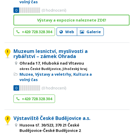
volný čas
0
(
0
hodnocení)
Výstavy a expozice naleznete ZDE!
+420 728 328 304
Web
Galerie
Muzeum lesnictví, myslivosti a
rybářství – zámek Ohrada
Ohrada 17, Hluboká nad Vltavou
okres České Budějovice, Jihočeský kraj
Muzea
,
Výstavy a veletrhy
,
Kultura a
volný čas
0
(
0
hodnocení)
+420 728 328 304
Výstaviště České Budějovice a.s.
Husova tř. 30/523, 370 21 České
Budějovice-České Budějovice 2