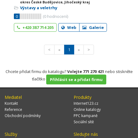
okres České Budějovice, Jihočeský kraj
Výstavy a veletrhy
0
(
0
hodnocení)
+420 387 714 205
Web
Galerie
<
«
1
»
>
Chcete přidat firmu do katalogu?
Volejte 771 270 421
nebo stiskněte
tlačítko
Přihlásit se a přidat firmu
Mediatel
Produkty
Kontakt
Internet123.cz
Reference
Online katalogy
Obchodní podmínky
PPC kampaně
Sociální sítě
Služby
Sledujte nás