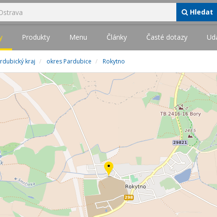
Hledat
y
Produkty
Menu
Články
Časté dotazy
Udá
rdubický kraj
okres Pardubice
Rokytno