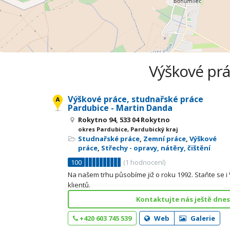
Výškové prá
Výškové práce, studnařské práce
Pardubice - Martin Danda
Rokytno 94, 533 04 Rokytno
okres Pardubice, Pardubický kraj
Studnařské práce
,
Zemní práce
,
Výškové
práce
,
Střechy - opravy, nátěry, čištění
100
(
1
hodnocení)
Na našem trhu působíme již o roku 1992. Staňte se i
klientů.
Kontaktujte nás ještě dnes
+420 603 745 539
Web
Galerie