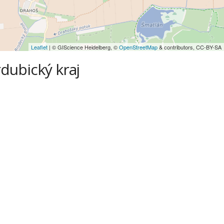
Leaflet
| © GIScience Heidelberg, ©
OpenStreetMap
& contributors, CC-BY-SA
dubický kraj