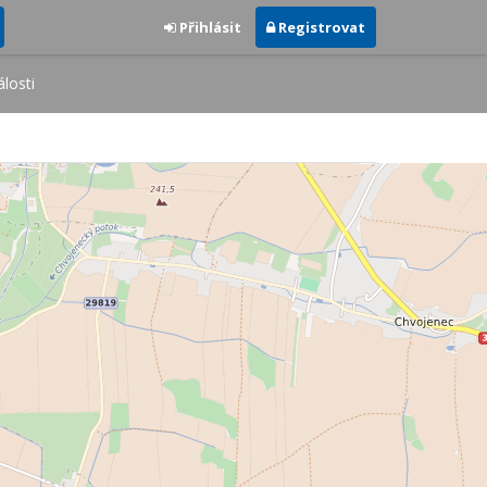
Přihlásit
Registrovat
losti