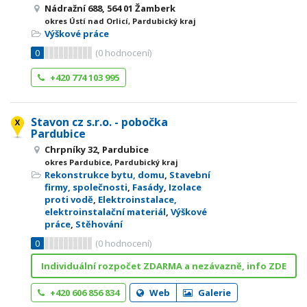
Nádražní 688, 564 01 Žamberk
okres Ústí nad Orlicí, Pardubický kraj
Výškové práce
0
(
0
hodnocení)
+420 774 103 995
Stavon cz s.r.o. - pobočka
Pardubice
Chrpníky 32, Pardubice
okres Pardubice, Pardubický kraj
Rekonstrukce bytu, domu
,
Stavební
firmy, společnosti
,
Fasády
,
Izolace
proti vodě
,
Elektroinstalace,
elektroinstalační materiál
,
Výškové
práce
,
Stěhování
0
(
0
hodnocení)
Individuální rozpočet ZDARMA a nezávazně, info ZDE
+420 606 856 834
Web
Galerie