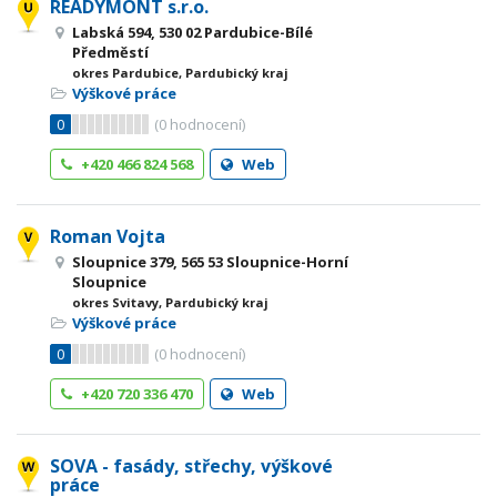
READYMONT s.r.o.
Labská 594, 530 02 Pardubice-Bílé
Předměstí
okres Pardubice, Pardubický kraj
Výškové práce
0
(
0
hodnocení)
+420 466 824 568
Web
Roman Vojta
Sloupnice 379, 565 53 Sloupnice-Horní
Sloupnice
okres Svitavy, Pardubický kraj
Výškové práce
0
(
0
hodnocení)
+420 720 336 470
Web
SOVA - fasády, střechy, výškové
práce