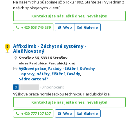
Na našem trhu působíme již o roku 1992. Staňte se i Vy jedním z
našich spokojených klientů.
Kontaktujte nás ještě dnes, neváhejte!
+420 603 745 539
Web
Galerie
Affixclimb - Záchytné systémy -
Aleš Novotný
Strašov 56, 533 16 Strašov
okres Pardubice, Pardubický kraj
Výškové práce
,
Fasády - čištění
,
Střechy
- opravy, nátěry, čištění
,
Fasády
,
Sádrokartonář
0
(
0
hodnocení)
Výškové práce horolezeckou technikou Pardubický kraj.
Kontaktujte nás ještě dnes, neváhejte!
+420 777 107 807
Web
Galerie