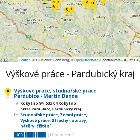
Leaflet
| © GIScience Heidelberg, ©
OpenStreetMap
& contributors, CC-BY-SA
Výškové práce - Pardubický kraj
Výškové práce, studnařské práce
Pardubice - Martin Danda
Rokytno 94, 533 04 Rokytno
okres Pardubice, Pardubický kraj
Studnařské práce
,
Zemní práce
,
Výškové práce
,
Střechy - opravy,
nátěry, čištění
100
(
1
hodnocení)