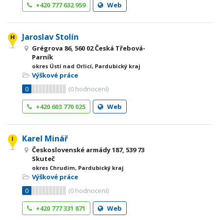
+420 777 632 959
Web
Jaroslav Stolín
Grégrova 86, 560 02 Česká Třebová-
Parník
okres Ústí nad Orlicí, Pardubický kraj
Výškové práce
0
(
0
hodnocení)
+420 603 770 025
Web
Karel Minář
Československé armády 187, 539 73
Skuteč
okres Chrudim, Pardubický kraj
Výškové práce
0
(
0
hodnocení)
+420 777 331 871
Web