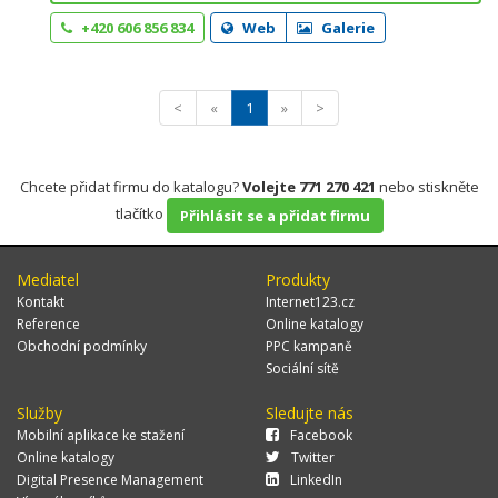
+420 606 856 834
Web
Galerie
<
«
1
»
>
Chcete přidat firmu do katalogu?
Volejte 771 270 421
nebo stiskněte
tlačítko
Přihlásit se a přidat firmu
Mediatel
Produkty
Kontakt
Internet123.cz
Reference
Online katalogy
Obchodní podmínky
PPC kampaně
Sociální sítě
Služby
Sledujte nás
Mobilní aplikace ke stažení
Facebook
Online katalogy
Twitter
Digital Presence Management
LinkedIn