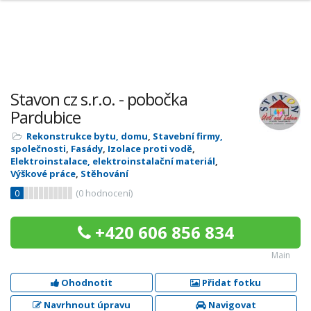
Stavon cz s.r.o. - pobočka
Pardubice
Rekonstrukce bytu, domu
,
Stavební firmy,
společnosti
,
Fasády
,
Izolace proti vodě
,
Elektroinstalace, elektroinstalační materiál
,
Výškové práce
,
Stěhování
0
(
0
hodnocení)
+420 606 856 834
Main
Ohodnotit
Přidat fotku
Navrhnout úpravu
Navigovat