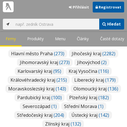
Přihlásit
Registrovat
Hledat
Firmy
Produkty
Menu
Články
Časté dotazy
Hlavní město Praha
(273)
Jihočeský kraj
(2282)
Jihomoravský kraj
(273)
Jihovýchod
(2)
Karlovarský kraj
(95)
Kraj Vysočina
(116)
Královéhradecký kraj
(215)
Liberecký kraj
(179)
Moravskoslezský kraj
(143)
Olomoucký kraj
(136)
Pardubický kraj
(100)
Plzeňský kraj
(182)
Severozápad
(1)
Střední Morava
(1)
Středočeský kraj
(204)
Ústecký kraj
(142)
Zlínský kraj
(132)