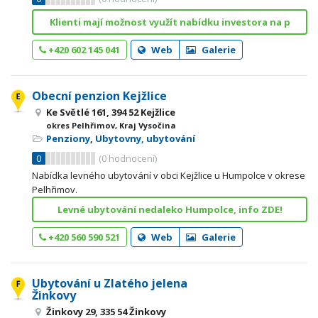
Klienti mají možnost využít nabídku investora na p
+420 602 145 041
Web
Galerie
Obecní penzion Kejžlice
Ke Světlé 161, 394 52 Kejžlice
okres Pelhřimov, Kraj Vysočina
Penziony
,
Ubytovny, ubytování
0
(
0
hodnocení)
Nabídka levného ubytování v obci Kejžlice u Humpolce v okrese
Pelhřimov.
Levné ubytování nedaleko Humpolce, info ZDE!
+420 560 590 521
Web
Galerie
Ubytování u Zlatého jelena
Žinkovy
Žinkovy 29, 335 54 Žinkovy