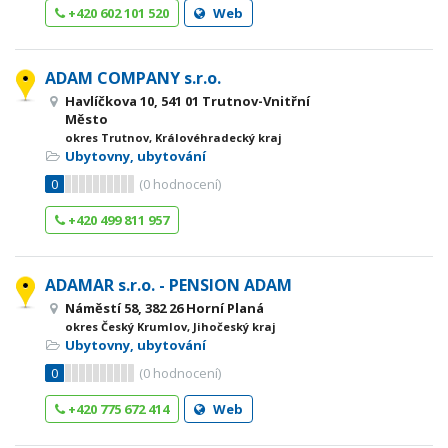
+420 602 101 520
Web
ADAM COMPANY s.r.o.
Havlíčkova 10, 541 01 Trutnov-Vnitřní
Město
okres Trutnov, Královéhradecký kraj
Ubytovny, ubytování
0
(
0
hodnocení)
+420 499 811 957
ADAMAR s.r.o. - PENSION ADAM
Náměstí 58, 382 26 Horní Planá
okres Český Krumlov, Jihočeský kraj
Ubytovny, ubytování
0
(
0
hodnocení)
+420 775 672 414
Web