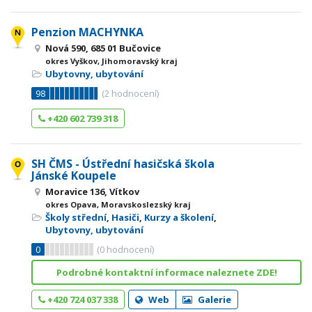
Penzion MACHYNKA
Nová 590, 685 01 Bučovice
okres Vyškov, Jihomoravský kraj
Ubytovny, ubytování
98
(
2
hodnocení)
+420 602 739 318
SH ČMS - Ústřední hasičská škola
Jánské Koupele
Moravice 136, Vítkov
okres Opava, Moravskoslezský kraj
Školy střední
,
Hasiči
,
Kurzy a školení
,
Ubytovny, ubytování
0
(
0
hodnocení)
Podrobné kontaktní informace naleznete ZDE!
+420 724 037 338
Web
Galerie