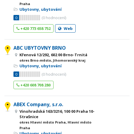
Praha
Ubytovny, ubytování
0
(
0
hodnocení)
+420 773 658 752
Web
ABC UBYTOVNY BRNO
Křenová 12/292, 602 00 Brno-Trnitá
okres Brno-město, Jihomoravský kraj
Ubytovny, ubytování
0
(
0
hodnocení)
+420 608 708 280
ABEX Company, s.r.o.
Vinohradská 163/3216, 100 00 Praha 10-
Strašnice
okres Hlavní město Praha, Hlavní město
Praha
Ubytovny, ubytování