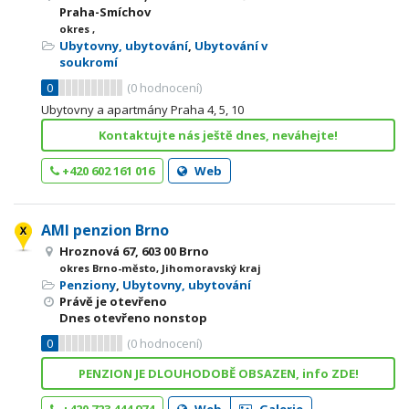
Praha-Smíchov
okres ,
Ubytovny, ubytování
,
Ubytování v
soukromí
0
(
0
hodnocení)
Ubytovny a apartmány Praha 4, 5, 10
Kontaktujte nás ještě dnes, neváhejte!
+420 602 161 016
Web
AMI penzion Brno
Hroznová 67, 603 00 Brno
okres Brno-město, Jihomoravský kraj
Penziony
,
Ubytovny, ubytování
Právě je otevřeno
Dnes otevřeno nonstop
0
(
0
hodnocení)
PENZION JE DLOUHODOBĚ OBSAZEN, info ZDE!