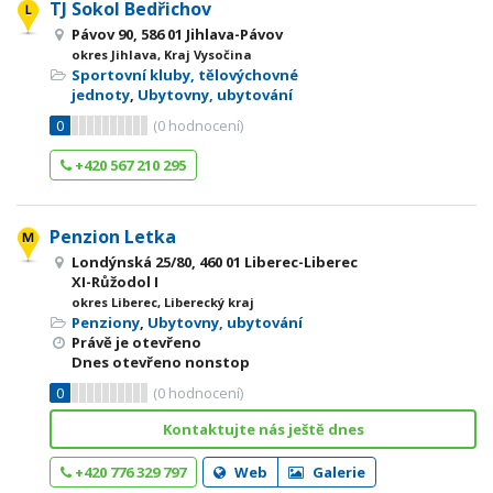
TJ Sokol Bedřichov
Pávov 90, 586 01 Jihlava-Pávov
okres Jihlava, Kraj Vysočina
Sportovní kluby, tělovýchovné
jednoty
,
Ubytovny, ubytování
0
(
0
hodnocení)
+420 567 210 295
Penzion Letka
Londýnská 25/80, 460 01 Liberec-Liberec
XI-Růžodol I
okres Liberec, Liberecký kraj
Penziony
,
Ubytovny, ubytování
Právě je otevřeno
Dnes otevřeno nonstop
0
(
0
hodnocení)
Kontaktujte nás ještě dnes
+420 776 329 797
Web
Galerie