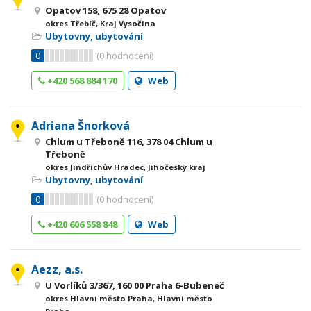
Opatov 158, 675 28 Opatov
okres Třebíč, Kraj Vysočina
Ubytovny, ubytování
0
(
0
hodnocení)
+420 568 884 170
Web
Adriana Šnorková
Chlum u Třeboně 116, 378 04 Chlum u
Třeboně
okres Jindřichův Hradec, Jihočeský kraj
Ubytovny, ubytování
0
(
0
hodnocení)
+420 606 558 848
Web
Aezz, a.s.
U Vorlíků 3/367, 160 00 Praha 6-Bubeneč
okres Hlavní město Praha, Hlavní město