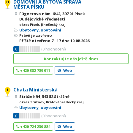
DOMOVNÍ A BYTOVÁ SPRÁVA
MĚSTA PÍSKU
Fügnerovo nám. 6/42, 397 01 Písek-
Budějovické Předměstí
okres Písek, Jihočeský kraj
Ubytovny, ubytování
Právě je zavřeno
Příště otevřeno
7 - 17
dne 10.08.2026
0
(
0
hodnocení)
Kontaktujte nás ještě dnes
+420 382 789 011
Web
Chata Ministerská
Strážné 94, 543 52 Strážné
okres Trutnov, Královéhradecký kraj
Ubytovny, ubytování
0
(
0
hodnocení)
+420 724 230 884
Web