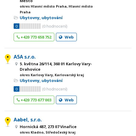
Město
okres Hlavní město Praha, Hlavní město
Praha
Ubytovny, ubytování
0
(
0
hodnocení)
+420 773 658 752
Web
A5A s.r.o.
5. května 26/114, 360 01 Karlovy Vary-
Drahovice
okres Karlovy Vary, Karlovarský kraj
Ubytovny, ubytování
0
(
0
hodnocení)
+420 773 677 003
Web
Aabel, s.r.o.
Hornická 487, 273 07 Vinařice
okres Kladno, Středočeský kraj