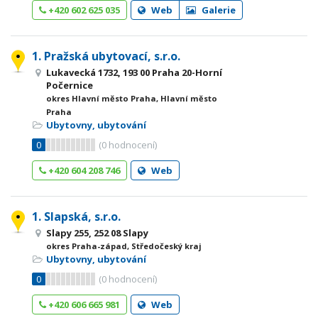
+420 602 625 035
Web
Galerie
1. Pražská ubytovací, s.r.o.
Lukavecká 1732, 193 00 Praha 20-Horní
Počernice
okres Hlavní město Praha, Hlavní město
Praha
Ubytovny, ubytování
0
(
0
hodnocení)
+420 604 208 746
Web
1. Slapská, s.r.o.
Slapy 255, 252 08 Slapy
okres Praha-západ, Středočeský kraj
Ubytovny, ubytování
0
(
0
hodnocení)
+420 606 665 981
Web