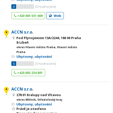
0
(
0
hodnocení)
+420 605 551 669
Web
ACCN s.r.o.
Pod Plynojemem 13A/2244, 180 00 Praha
8-Libeň
okres Hlavní město Praha, Hlavní město
Praha
Ubytovny, ubytování
0
(
0
hodnocení)
+420 605 234 891
ACCN s.r.o.
278 01 Kralupy nad Vltavou
okres Mělník, Středočeský kraj
Ubytovny, ubytování
Právě je otevřeno