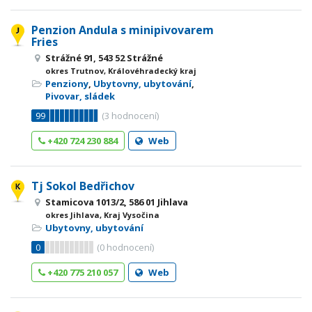
Penzion Andula s minipivovarem
Fries
Strážné 91, 543 52 Strážné
okres Trutnov, Královéhradecký kraj
Penziony
,
Ubytovny, ubytování
,
Pivovar, sládek
99
(
3
hodnocení)
+420 724 230 884
Web
Tj Sokol Bedřichov
Stamicova 1013/2, 586 01 Jihlava
okres Jihlava, Kraj Vysočina
Ubytovny, ubytování
0
(
0
hodnocení)
+420 775 210 057
Web