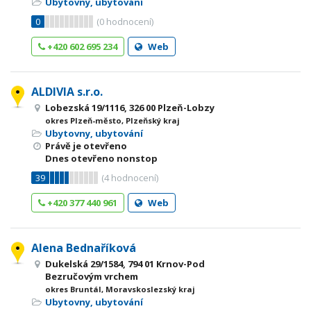
Ubytovny, ubytování
0
(
0
hodnocení)
+420 602 695 234
Web
ALDIVIA s.r.o.
Lobezská 19/1116, 326 00 Plzeň-Lobzy
okres Plzeň-město, Plzeňský kraj
Ubytovny, ubytování
Právě je otevřeno
Dnes otevřeno nonstop
39
(
4
hodnocení)
+420 377 440 961
Web
Alena Bednaříková
Dukelská 29/1584, 794 01 Krnov-Pod
Bezručovým vrchem
okres Bruntál, Moravskoslezský kraj
Ubytovny, ubytování