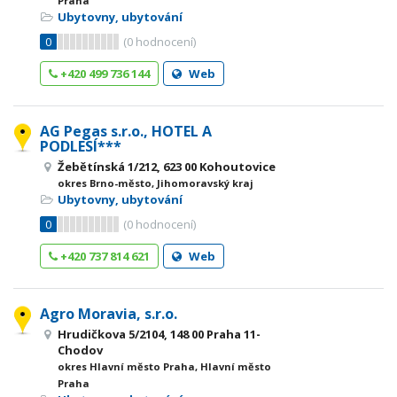
Praha
Ubytovny, ubytování
0
(
0
hodnocení)
+420 499 736 144
Web
AG Pegas s.r.o., HOTEL A
PODLESÍ***
Žebětínská 1/212, 623 00 Kohoutovice
okres Brno-město, Jihomoravský kraj
Ubytovny, ubytování
0
(
0
hodnocení)
+420 737 814 621
Web
Agro Moravia, s.r.o.
Hrudičkova 5/2104, 148 00 Praha 11-
Chodov
okres Hlavní město Praha, Hlavní město
Praha