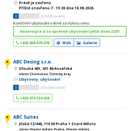
Právě je zavřeno
Příště otevřeno
7 - 15:30
dne 10.08.2026
0
(
0
hodnocení)
Komfortní ubytování v Brně za nízkou cenu.
Rezervujte si to správné ubytování ještě dnes ZDE!
+420 608 876 876
Web
Galerie
ABC Desing s.r.o.
Dlouhá 481, 431 86 Kovářská
okres Chomutov, Ústecký kraj
Ubytovny, ubytování
0
(
0
hodnocení)
+420 474 334 638
ABC Suites
Jilská 12/448, 110 00 Praha 1-Staré Město
okres Hlavní město Praha, Hlavní město