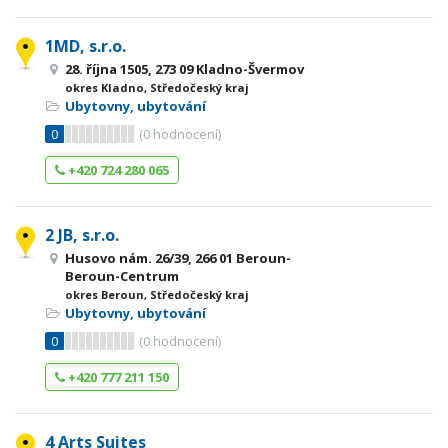
1MD, s.r.o.
28. října 1505, 273 09 Kladno-Švermov
okres Kladno, Středočeský kraj
Ubytovny, ubytování
0
(
0
hodnocení)
+420 724 280 065
2 JB, s.r.o.
Husovo nám. 26/39, 266 01 Beroun-
Beroun-Centrum
okres Beroun, Středočeský kraj
Ubytovny, ubytování
0
(
0
hodnocení)
+420 777 211 150
4 Arts Suites