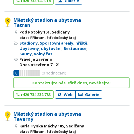
+420 732 140 014
Galerie
Městský stadion a ubytovna
Tatran
Pod Potoky 151, Sedlčany
okres Příbram, Středočeský kraj
Stadiony
,
Sportovní areály, hřiště
,
Ubytovny, ubytování
,
Restaurace
,
Sauny
,
Volný čas
Právě je zavřeno
Dnes otevřeno
7 - 21
0
(
0
hodnocení)
Kontaktujte nás ještě dnes, neváhejte!
+420 734 232 783
Web
Galerie
Městský stadion a ubytovna
Taverny
Karla Hynka Máchy 105, Sedlčany
okres Příbram, Středočeský kraj