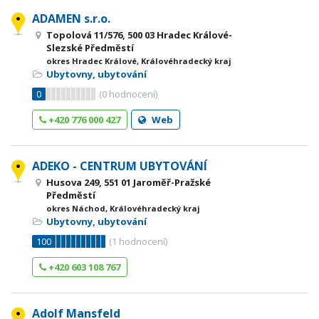
ADAMEN s.r.o.
Topolová 11/576, 500 03 Hradec Králové-
Slezské Předměstí
okres Hradec Králové, Královéhradecký kraj
Ubytovny, ubytování
0
(
0
hodnocení)
+420 776 000 427
Web
ADEKO - CENTRUM UBYTOVÁNÍ
Husova 249, 551 01 Jaroměř-Pražské
Předměstí
okres Náchod, Královéhradecký kraj
Ubytovny, ubytování
100
(
1
hodnocení)
+420 603 108 767
Adolf Mansfeld