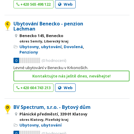
+420 565 498 122
Web
Ubytování Benecko - penzion
Lachman
Benecko 145, Benecko
okres Semily, Liberecký kraj
Ubytovny, ubytování
,
Dovolená
,
Penziony
0
(
0
hodnocení)
Levné ubytování v Benecku v Krkonoších.
Kontaktujte nás ještě dnes, neváhejte!
+420 604 743 213
Web
BV Spectrum, s.r.o. - Bytový dům
Plánické předměstí, 339 01 Klatovy
okres Klatovy, Plzeňský kraj
Ubytovny, ubytování
0
(
0
hodnocení)