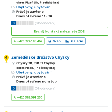
okres Plzeň-jih, Plzeňský kraj
Ubytovny, ubytování
Právě je zavřeno
Dnes otevřeno
11 - 20
0
(
0
hodnocení)
Rychlý kontakt naleznete ZDE!
+420 724 105 462
Web
Galerie
Zemědělské družstvo Chyšky
Chyšky 28, 398 53 Chyšky
okres Písek, Jihočeský kraj
Ubytovny, ubytování
Právě je otevřeno
Dnes otevřeno nonstop
0
(
0
hodnocení)
+420 382 591 250