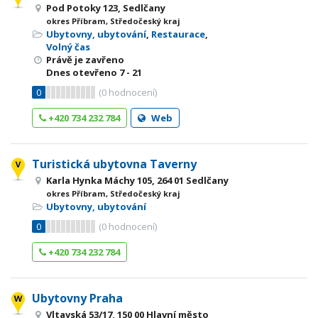
Pod Potoky 123, Sedlčany
okres Příbram, Středočeský kraj
Ubytovny, ubytování
,
Restaurace
,
Volný čas
Právě je zavřeno
Dnes otevřeno
7 - 21
0
(
0
hodnocení)
+420 734 232 784
Web
Turistická ubytovna Taverny
Karla Hynka Máchy 105, 264 01 Sedlčany
okres Příbram, Středočeský kraj
Ubytovny, ubytování
0
(
0
hodnocení)
+420 734 232 784
Ubytovny Praha
Vltavská 53/17, 150 00 Hlavní město