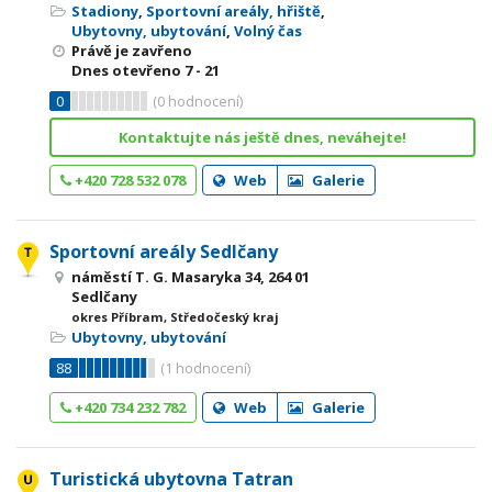
Stadiony
,
Sportovní areály, hřiště
,
Ubytovny, ubytování
,
Volný čas
Právě je zavřeno
Dnes otevřeno
7 - 21
0
(
0
hodnocení)
Kontaktujte nás ještě dnes, neváhejte!
+420 728 532 078
Web
Galerie
Sportovní areály Sedlčany
náměstí T. G. Masaryka 34, 264 01
Sedlčany
okres Příbram, Středočeský kraj
Ubytovny, ubytování
88
(
1
hodnocení)
+420 734 232 782
Web
Galerie
Turistická ubytovna Tatran