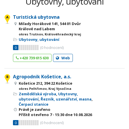
Ubytovny, ubytování
Turistická ubytovna
Milady Horákové 141, 544 01 Dvůr
Králové nad Labem
okres Trutnov, Královéhradecký kraj
Ubytovny, ubytování
0
(
0
hodnocení)
+420 739 615 630
Web
Agropodnik Košetice, a.s.
Košetice 212, 394 22 Košetice
okres Pelhřimov, Kraj Vysočina
Zemědělská výroba
,
Ubytovny,
ubytování
,
Řezník, uzenářství, masna
,
Čerpací stanice
Právě je zavřeno
Příště otevřeno
7 - 15:30
dne 10.08.2026
0
(
0
hodnocení)