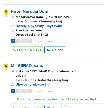
Hotel Národní Dům
Masarykovo nám. 8, 783 91 Uničov
okres Olomouc, Olomoucký kraj
Hotely
,
Ubytovny, ubytování
Právě je zavřeno
Dnes otevřeno
8 - 23
0
(
0
hodnocení)
+420 776 689 173
Galerie
M - GREMO, s.r.o.
Kotkova 1772, 544 01 Dvůr Králové nad
Labem
okres Trutnov, Královéhradecký kraj
Ubytovny, ubytování
0
(
0
hodnocení)
K dispozici máme dvě budovy: B1 - ubytovna Ubyto