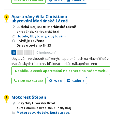
+420 723 444 974
Web
Galerie
Apartmány Villa Christiana
ubytování Mariánské Lázně
Lužická 395, 353 01 Mariánské Lázně
okres Cheb, Karlovarský kraj
Hotely
,
Ubytovny, ubytování
Právě je zavřeno
Dnes otevřeno
8 - 23
0
(
0
hodnocení)
Ubytování ve vkusně zařízených apartmánech na Hlavní třídě v
Mariánských Lázních v blízkosti parků i nákupního centra.
Nabídku a ceník apartmánů naleznete na našem webu.
+420 602 493 038
Web
Galerie
Motorest Štěpán
Losy 348, Uherský Brod
okres Uherské Hradiště, Zlínský kraj
Motoresty
,
Hotely
,
Restaurace
,