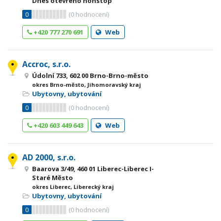
Dnes otevřeno nonstop
0
(
0
hodnocení)
+420 777 270 691
Web
Accroc, s.r.o.
Údolní 733, 602 00 Brno-Brno-město
okres Brno-město, Jihomoravský kraj
Ubytovny, ubytování
0
(
0
hodnocení)
+420 603 449 643
Web
AD 2000, s.r.o.
Baarova 3/49, 460 01 Liberec-Liberec I-
Staré Město
okres Liberec, Liberecký kraj
Ubytovny, ubytování
0
(
0
hodnocení)