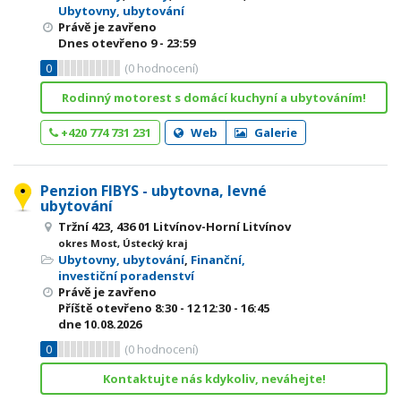
Ubytovny, ubytování
Právě je zavřeno
Dnes otevřeno
9 - 23:59
0
(
0
hodnocení)
Rodinný motorest s domácí kuchyní a ubytováním!
+420 774 731 231
Web
Galerie
Penzion FIBYS - ubytovna, levné
ubytování
Tržní 423, 436 01 Litvínov-Horní Litvínov
okres Most, Ústecký kraj
Ubytovny, ubytování
,
Finanční,
investiční poradenství
Právě je zavřeno
Příště otevřeno
8:30 - 12
12:30 - 16:45
dne 10.08.2026
0
(
0
hodnocení)
Kontaktujte nás kdykoliv, neváhejte!