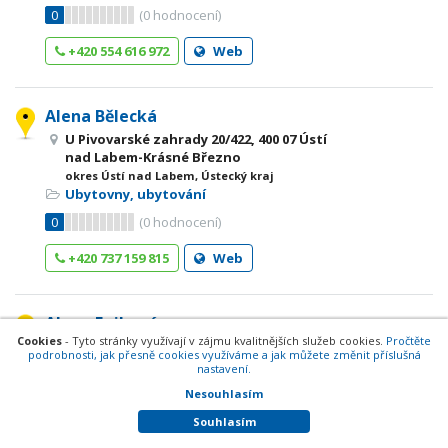
0
(
0
hodnocení)
+420 554 616 972
Web
Alena Bělecká
U Pivovarské zahrady 20/422, 400 07 Ústí
nad Labem-Krásné Březno
okres Ústí nad Labem, Ústecký kraj
Ubytovny, ubytování
0
(
0
hodnocení)
+420 737 159 815
Web
Alena Fejková
Cookies
- Tyto stránky využívají v zájmu kvalitnějších služeb cookies.
Pročtěte
Přemyslova 114, 379 01 Třeboň-Třeboň
podrobnosti, jak přesně cookies využíváme a jak můžete změnit příslušná
II
nastavení.
okres Jindřichův Hradec, Jihočeský kraj
Nesouhlasím
Ubytovny, ubytování
Souhlasím
0
(
0
hodnocení)