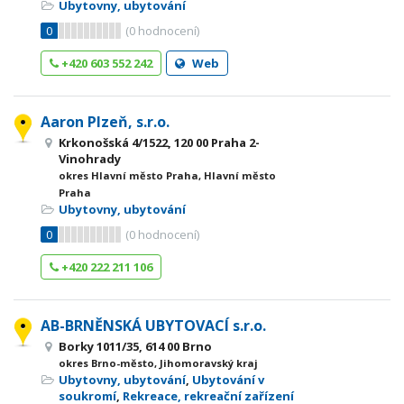
Ubytovny, ubytování
0
(
0
hodnocení)
+420 603 552 242
Web
Aaron Plzeň, s.r.o.
Krkonošská 4/1522, 120 00 Praha 2-
Vinohrady
okres Hlavní město Praha, Hlavní město
Praha
Ubytovny, ubytování
0
(
0
hodnocení)
+420 222 211 106
AB-BRNĚNSKÁ UBYTOVACÍ s.r.o.
Borky 1011/35, 614 00 Brno
okres Brno-město, Jihomoravský kraj
Ubytovny, ubytování
,
Ubytování v
soukromí
,
Rekreace, rekreační zařízení