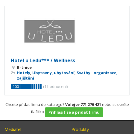
Hotel u Ledu*** / Wellness
Brtnice
Hotely
,
Ubytovny, ubytování
,
Svatby - organizace,
zajištění
100
(
1
hodnocení)
Chcete přidat firmu do katalogu?
Volejte 771 270 421
nebo stiskněte
tlačítko
Přihlásit se a přidat firmu
Mediatel
Produkty