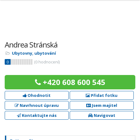
Andrea Stránská
Ubytovny, ubytování
0
(
0
hodnocení)
+420 608 600 545
Ohodnotit
Přidat fotku
Navrhnout úpravu
Jsem majitel
Kontaktujte nás
Navigovat