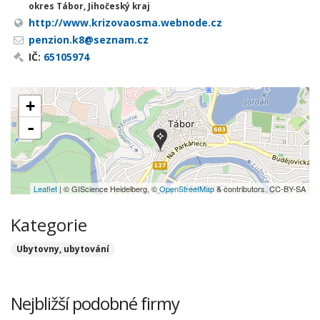
okres Tábor, Jihočeský kraj
http://www.krizovaosma.webnode.cz
penzion.k8@seznam.cz
IČ:
65105974
+
-
Leaflet
| © GIScience Heidelberg, ©
OpenStreetMap
& contributors, CC-BY-SA
Kategorie
Ubytovny, ubytování
Nejbližší podobné firmy