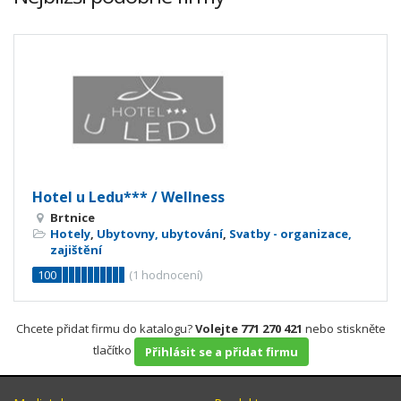
Hotel u Ledu*** / Wellness
Brtnice
Hotely
,
Ubytovny, ubytování
,
Svatby - organizace,
zajištění
100
(
1
hodnocení)
Chcete přidat firmu do katalogu?
Volejte 771 270 421
nebo stiskněte
tlačítko
Přihlásit se a přidat firmu