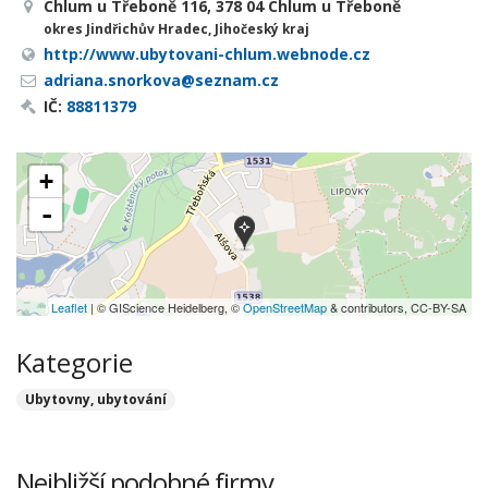
Chlum u Třeboně 116, 378 04 Chlum u Třeboně
okres Jindřichův Hradec, Jihočeský kraj
http://www.ubytovani-chlum.webnode.cz
adriana.snorkova@seznam.cz
IČ:
88811379
+
-
Leaflet
| © GIScience Heidelberg, ©
OpenStreetMap
& contributors, CC-BY-SA
Kategorie
Ubytovny, ubytování
Nejbližší podobné firmy