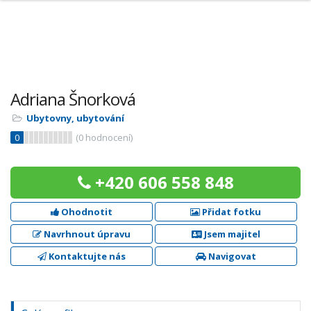
Adriana Šnorková
Ubytovny, ubytování
0
(
0
hodnocení)
+420 606 558 848
Ohodnotit
Přidat fotku
Navrhnout úpravu
Jsem majitel
Kontaktujte nás
Navigovat