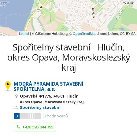
Leaflet
| © GIScience Heidelberg, ©
OpenStreetMap
& contributors, CC-BY-SA
Spořitelny stavební - Hlučín,
okres Opava, Moravskoslezský
kraj
MODRÁ PYRAMIDA STAVEBNÍ
SPOŘITELNA, a.s.
Opavská 4/1776, 748 01 Hlučín
okres Opava, Moravskoslezský kraj
Spořitelny stavební
0
(
0
hodnocení)
+420 595 044 795