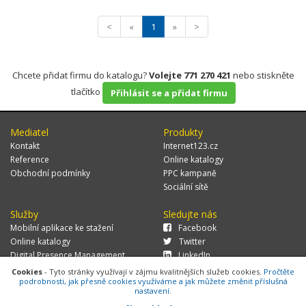
<
«
1
»
>
Chcete přidat firmu do katalogu?
Volejte 771 270 421
nebo stiskněte
tlačítko
Přihlásit se a přidat firmu
Mediatel
Produkty
Kontakt
Internet123.cz
Reference
Online katalogy
Obchodní podmínky
PPC kampaně
Sociální sítě
Služby
Sledujte nás
Mobilní aplikace ke stažení
Facebook
Online katalogy
Twitter
Digital Presence Management
LinkedIn
Více zákazníků
Cookies
- Tyto stránky využívají v zájmu kvalitnějších služeb cookies.
Pročtěte
podrobnosti, jak přesně cookies využíváme a jak můžete změnit příslušná
nastavení.