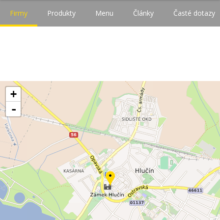
Firmy
Produkty
Menu
Články
Časté dotazy
+
-