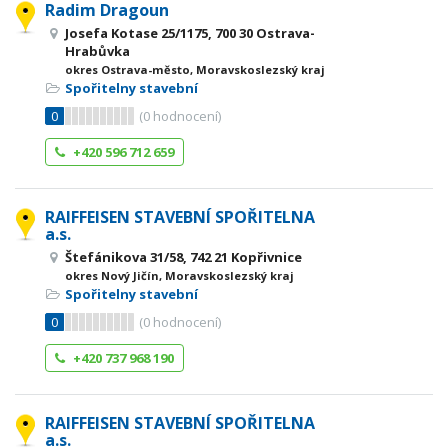
Radim Dragoun
Josefa Kotase 25/1175, 700 30 Ostrava-
Hrabůvka
okres Ostrava-město, Moravskoslezský kraj
Spořitelny stavební
0
(
0
hodnocení)
+420 596 712 659
RAIFFEISEN STAVEBNÍ SPOŘITELNA
a.s.
Štefánikova 31/58, 742 21 Kopřivnice
okres Nový Jičín, Moravskoslezský kraj
Spořitelny stavební
0
(
0
hodnocení)
+420 737 968 190
RAIFFEISEN STAVEBNÍ SPOŘITELNA
a.s.