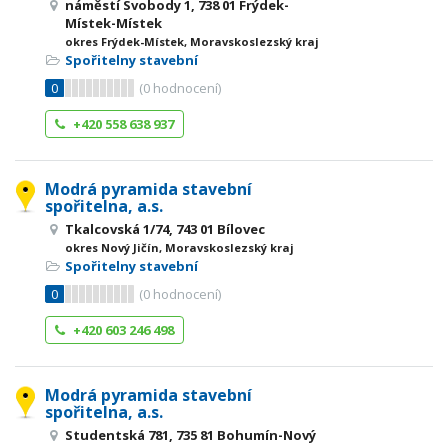
náměstí Svobody 1, 738 01 Frýdek-
Místek-Místek
okres Frýdek-Místek, Moravskoslezský kraj
Spořitelny stavební
0
(
0
hodnocení)
+420 558 638 937
Modrá pyramida stavební
spořitelna, a.s.
Tkalcovská 1/74, 743 01 Bílovec
okres Nový Jičín, Moravskoslezský kraj
Spořitelny stavební
0
(
0
hodnocení)
+420 603 246 498
Modrá pyramida stavební
spořitelna, a.s.
Studentská 781, 735 81 Bohumín-Nový