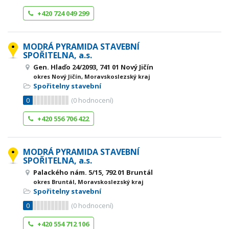
+420 724 049 299
MODRÁ PYRAMIDA STAVEBNÍ
SPOŘITELNA, a.s.
Gen. Hlaďo 24/2093, 741 01 Nový Jičín
okres Nový Jičín, Moravskoslezský kraj
Spořitelny stavební
0
(
0
hodnocení)
+420 556 706 422
MODRÁ PYRAMIDA STAVEBNÍ
SPOŘITELNA, a.s.
Palackého nám. 5/15, 792 01 Bruntál
okres Bruntál, Moravskoslezský kraj
Spořitelny stavební
0
(
0
hodnocení)
+420 554 712 106