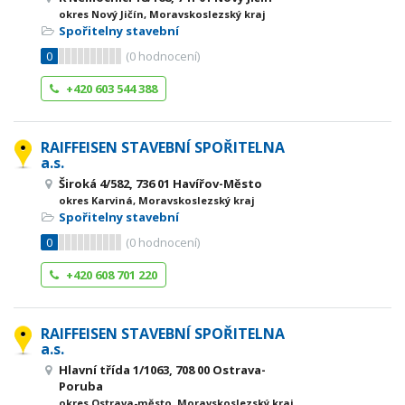
okres Nový Jičín, Moravskoslezský kraj
Spořitelny stavební
0
(
0
hodnocení)
+420 603 544 388
RAIFFEISEN STAVEBNÍ SPOŘITELNA
a.s.
Široká 4/582, 736 01 Havířov-Město
okres Karviná, Moravskoslezský kraj
Spořitelny stavební
0
(
0
hodnocení)
+420 608 701 220
RAIFFEISEN STAVEBNÍ SPOŘITELNA
a.s.
Hlavní třída 1/1063, 708 00 Ostrava-
Poruba
okres Ostrava-město, Moravskoslezský kraj