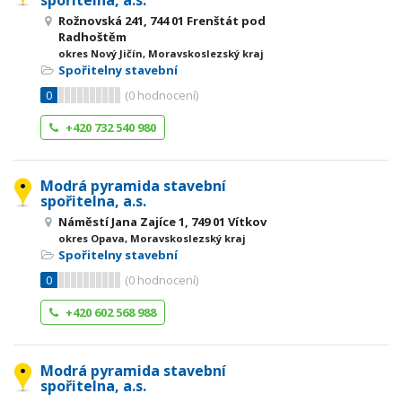
spořitelna, a.s.
Rožnovská 241, 744 01 Frenštát pod
Radhoštěm
okres Nový Jičín, Moravskoslezský kraj
Spořitelny stavební
0
(
0
hodnocení)
+420 732 540 980
Modrá pyramida stavební
spořitelna, a.s.
Náměstí Jana Zajíce 1, 749 01 Vítkov
okres Opava, Moravskoslezský kraj
Spořitelny stavební
0
(
0
hodnocení)
+420 602 568 988
Modrá pyramida stavební
spořitelna, a.s.