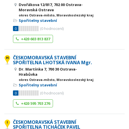
Dvořákova 12/817, 702 00 Ostrava-
Moravská Ostrava
okres Ostrava-město, Moravskoslezský kraj
Spořitelny stavební
0
(
0
hodnocení)
+420 603 813 837
ČESKOMORAVSKÁ STAVEBNÍ
SPOŘITELNA LHOTSKÁ IVANA Mgr.
Dr. Martínka 7, 700 30 Ostrava-
Hrabůvka
okres Ostrava-město, Moravskoslezský kraj
Spořitelny stavební
0
(
0
hodnocení)
+420 595 703 276
ČESKOMORAVSKÁ STAVEBNÍ
SPOŘITELNA TICHÁČEK PAVEL