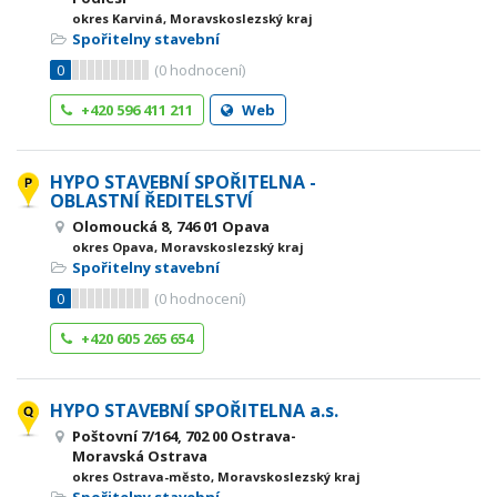
okres Karviná, Moravskoslezský kraj
Spořitelny stavební
0
(
0
hodnocení)
+420 596 411 211
Web
HYPO STAVEBNÍ SPOŘITELNA -
OBLASTNÍ ŘEDITELSTVÍ
Olomoucká 8, 746 01 Opava
okres Opava, Moravskoslezský kraj
Spořitelny stavební
0
(
0
hodnocení)
+420 605 265 654
HYPO STAVEBNÍ SPOŘITELNA a.s.
Poštovní 7/164, 702 00 Ostrava-
Moravská Ostrava
okres Ostrava-město, Moravskoslezský kraj