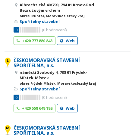
Albrechtická 40/790, 794 01 Krnov-Pod
Bezručovým vrchem
okres Bruntál, Moravskoslezský kraj
Spořitelny stavební
0
(
0
hodnocení)
+420 777 880 843
Web
ČESKOMORAVSKÁ STAVEBNÍ
SPOŘITELNA, a.s.
náměstí Svobody 4, 738 01 Frýdek-
Místek-Místek
okres Frýdek-Místek, Moravskoslezský kraj
Spořitelny stavební
0
(
0
hodnocení)
+420 558 648 188
Web
ČESKOMORAVSKÁ STAVEBNÍ
SPOŘITELNA, a.s.