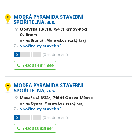
MODRÁ PYRAMIDA STAVEBNÍ
SPOŘITELNA, a.s.
Opavská 13/518, 794 01 Krnov-Pod
Cvilínem
okres Bruntál, Moravskoslezský kraj
Spořitelny stavební
0
(
0
hodnocení)
+420 554 611 669
MODRÁ PYRAMIDA STAVEBNÍ
SPOŘITELNA, a.s.
Masařská 8/324, 746 01 Opava-Město
okres Opava, Moravskoslezský kraj
Spořitelny stavební
0
(
0
hodnocení)
+420 553 625 064