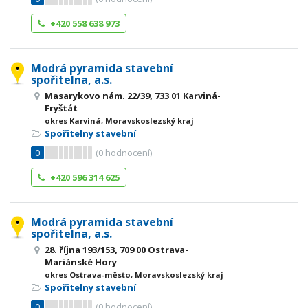
+420 558 638 973
Modrá pyramida stavební
spořitelna, a.s.
Masarykovo nám. 22/39, 733 01 Karviná-
Fryštát
okres Karviná, Moravskoslezský kraj
Spořitelny stavební
0
(
0
hodnocení)
+420 596 314 625
Modrá pyramida stavební
spořitelna, a.s.
28. října 193/153, 709 00 Ostrava-
Mariánské Hory
okres Ostrava-město, Moravskoslezský kraj
Spořitelny stavební
0
(
0
hodnocení)