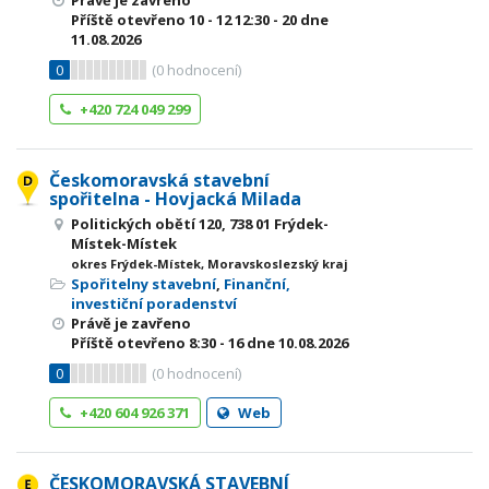
Právě je zavřeno
Příště otevřeno
10 - 12
12:30 - 20
dne
11.08.2026
0
(
0
hodnocení)
+420 724 049 299
Českomoravská stavební
spořitelna - Hovjacká Milada
Politických obětí 120, 738 01 Frýdek-
Místek-Místek
okres Frýdek-Místek, Moravskoslezský kraj
Spořitelny stavební
,
Finanční,
investiční poradenství
Právě je zavřeno
Příště otevřeno
8:30 - 16
dne 10.08.2026
0
(
0
hodnocení)
+420 604 926 371
Web
ČESKOMORAVSKÁ STAVEBNÍ