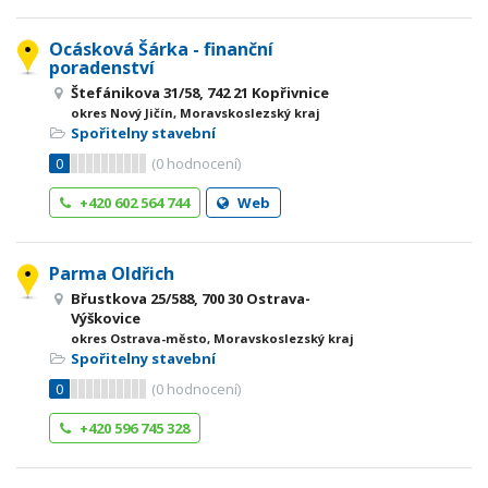
Ocásková Šárka - finanční
poradenství
Štefánikova 31/58, 742 21 Kopřivnice
okres Nový Jičín, Moravskoslezský kraj
Spořitelny stavební
0
(
0
hodnocení)
+420 602 564 744
Web
Parma Oldřich
Břustkova 25/588, 700 30 Ostrava-
Výškovice
okres Ostrava-město, Moravskoslezský kraj
Spořitelny stavební
0
(
0
hodnocení)
+420 596 745 328