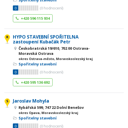
Spořitelny stavební
0
(
0
hodnocení)
+420 596 115 934
HYPO STAVEBNÍ SPOŘITELNA
zastoupení Kubačák Petr
Českobratrská 19/610, 702 00 Ostrava-
Moravská Ostrava
okres Ostrava-město, Moravskoslezský kraj
Spořitelny stavební
0
(
0
hodnocení)
+420 595 136 692
Jaroslav Mohyla
Rybářská 599, 747 22 Dolní Benešov
okres Opava, Moravskoslezský kraj
Spořitelny stavební
0
(
0
hodnocení)