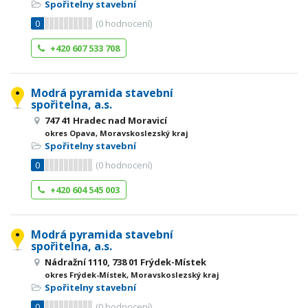
Spořitelny stavební
0
(
0
hodnocení)
+420 607 533 708
Modrá pyramida stavební
spořitelna, a.s.
747 41 Hradec nad Moravicí
okres Opava, Moravskoslezský kraj
Spořitelny stavební
0
(
0
hodnocení)
+420 604 545 003
Modrá pyramida stavební
spořitelna, a.s.
Nádražní 1110, 738 01 Frýdek-Místek
okres Frýdek-Místek, Moravskoslezský kraj
Spořitelny stavební
0
(
0
hodnocení)