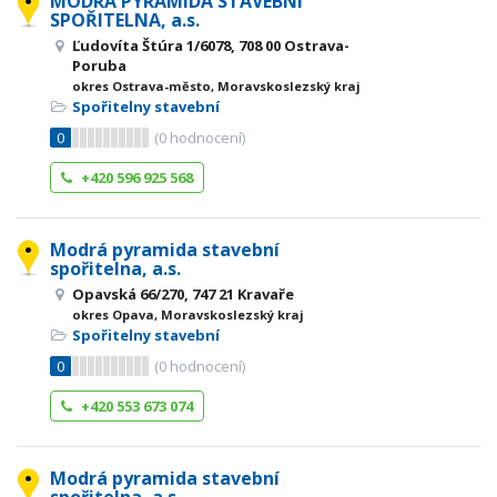
MODRÁ PYRAMIDA STAVEBNÍ
SPOŘITELNA, a.s.
Ľudovíta Štúra 1/6078, 708 00 Ostrava-
Poruba
okres Ostrava-město, Moravskoslezský kraj
Spořitelny stavební
0
(
0
hodnocení)
+420 596 925 568
Modrá pyramida stavební
spořitelna, a.s.
Opavská 66/270, 747 21 Kravaře
okres Opava, Moravskoslezský kraj
Spořitelny stavební
0
(
0
hodnocení)
+420 553 673 074
Modrá pyramida stavební