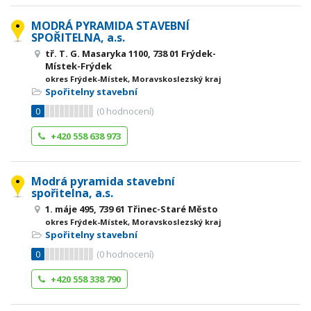
MODRÁ PYRAMIDA STAVEBNÍ
SPOŘITELNA, a.s.
tř. T. G. Masaryka 1100, 738 01 Frýdek-
Místek-Frýdek
okres Frýdek-Místek, Moravskoslezský kraj
Spořitelny stavební
0
(
0
hodnocení)
+420 558 638 973
Modrá pyramida stavební
spořitelna, a.s.
1. máje 495, 739 61 Třinec-Staré Město
okres Frýdek-Místek, Moravskoslezský kraj
Spořitelny stavební
0
(
0
hodnocení)
+420 558 338 790