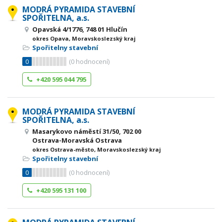
MODRÁ PYRAMIDA STAVEBNÍ
SPOŘITELNA, a.s.
Opavská 4/1776, 748 01 Hlučín
okres Opava, Moravskoslezský kraj
Spořitelny stavební
0
(
0
hodnocení)
+420 595 044 795
MODRÁ PYRAMIDA STAVEBNÍ
SPOŘITELNA, a.s.
Masarykovo náměstí 31/50, 702 00
Ostrava-Moravská Ostrava
okres Ostrava-město, Moravskoslezský kraj
Spořitelny stavební
0
(
0
hodnocení)
+420 595 131 100