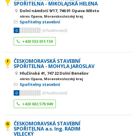
SPOŘITELNA - MIKOLAJSKÁ HELENA
Dolní náměstí 9/17, 746 01 Opava-Město
okres Opava, Moravskoslezský kraj
Spořitelny stavební
0
(
0
hodnocení)
+420 553 615 150
ČESKOMORAVSKÁ STAVEBNÍ
SPOŘITELNA - MOHYLA JAROSLAV
Hlučínská 41, 747 22 Dolní Benešov
okres Opava, Moravskoslezský kraj
Spořitelny stavební
0
(
0
hodnocení)
+420 602 578 949
ČESKOMORAVSKÁ STAVEBNÍ
SPOŘITELNA a.s. Ing. RADIM
VELECKÝ