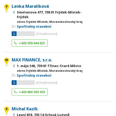
Lenka Maralíková
Smetanova 477, 738 01 Frýdek-Místek-
Frýdek
okres Frýdek-Místek, Moravskoslezský kraj
Spořitelny stavební
0
(
0
hodnocení)
+420 558 644 621
MAX FINANCE, s.r.o.
1. máje 540, 739 61 Třinec-Staré Město
okres Frýdek-Místek, Moravskoslezský kraj
Spořitelny stavební
0
(
0
hodnocení)
+420 800 505 055
Michal Kazík
Lesní 818, 735 14 Orlová-Lutyně