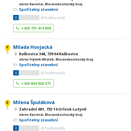
okres Karviná, Moravskoslezský kraj
Spořitelny stavební
0
(
0
hodnocení)
+420 731 414 858
Milada Hovjacká
Raškovice 348, 739 04 Raškovice
okres Frýdek-Místek, Moravskoslezský kraj
Spořitelny stavební
0
(
0
hodnocení)
+420 604 926 371
Milena Špuláková
Zahradní 601, 735 14 Orlová-Lutyně
okres Karviná, Moravskoslezský kraj
Spořitelny stavební
0
(
0
hodnocení)