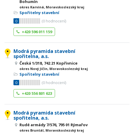
Bohumín
okres Karviná, Moravskoslezský kraj
Spořitelny stavební
0
(
0
hodnocení)
+420 596 011 159
Modrá pyramida stavební
spořitelna, a.s.
Česká 1/318, 742 21 Kopřivnice
okres Nový Jičín, Moravskoslezský kraj
Spořitelny stavební
0
(
0
hodnocení)
+420 556 801 623
Modrá pyramida stavební
spořitelna, a.s.
Rudé armády 7/576, 795 01 Rýmařov
okres Bruntál, Moravskoslezský kraj