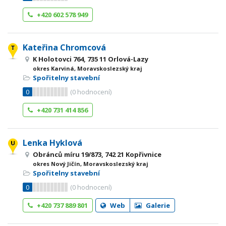
+420 602 578 949
Kateřina Chromcová
K Holotovci 764, 735 11 Orlová-Lazy
okres Karviná, Moravskoslezský kraj
Spořitelny stavební
0
(
0
hodnocení)
+420 731 414 856
Lenka Hyklová
Obránců míru 19/873, 742 21 Kopřivnice
okres Nový Jičín, Moravskoslezský kraj
Spořitelny stavební
0
(
0
hodnocení)
+420 737 889 801
Web
Galerie