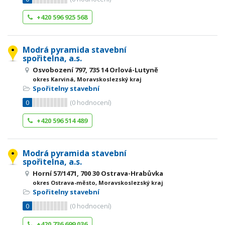
+420 596 925 568
Modrá pyramida stavební
spořitelna, a.s.
Osvobození 797, 735 14 Orlová-Lutyně
okres Karviná, Moravskoslezský kraj
Spořitelny stavební
0
(
0
hodnocení)
+420 596 514 489
Modrá pyramida stavební
spořitelna, a.s.
Horní 57/1471, 700 30 Ostrava-Hrabůvka
okres Ostrava-město, Moravskoslezský kraj
Spořitelny stavební
0
(
0
hodnocení)
+420 736 699 036