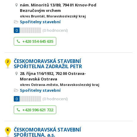
nám. Minoritů 13/89, 794 01 Krnov-Pod
Bezručovým vrchem
okres Bruntál, Moravskoslezský kraj
Spořitelny stavební
0
(
0
hodnocení)
+420 554 645 635
ČESKOMORAVSKÁ STAVEBNÍ
SPOŘITELNA ZADRAŽIL PETR
28. října 116/1932, 702 00 Ostrava-
Moravská Ostrava
okres Ostrava-město, Moravskoslezský kraj
Spořitelny stavební
0
(
0
hodnocení)
+420 596 621 722
ČESKOMORAVSKÁ STAVEBNÍ
SPOŘITELNA, a.s.