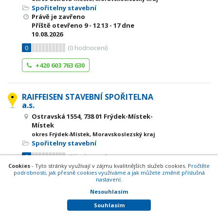
Spořitelny stavební
Právě je zavřeno
Příště otevřeno
9 - 12
13 - 17
dne
10.08.2026
0
(
0
hodnocení)
+420 603 763 630
RAIFFEISEN STAVEBNÍ SPOŘITELNA
a.s.
Ostravská 1554, 738 01 Frýdek-Místek-
Místek
okres Frýdek-Místek, Moravskoslezský kraj
Spořitelny stavební
0
(
0
hodnocení)
Cookies
- Tyto stránky využívají v zájmu kvalitnějších služeb cookies.
Pročtěte
podrobnosti, jak přesně cookies využíváme a jak můžete změnit příslušná
+420 558 621 497
nastavení.
Nesouhlasím
RAIFFEISEN STAVEBNÍ SPOŘITELNA
Souhlasím
a.s.