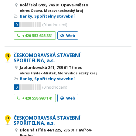
Kolářská 6/86, 746 01 Opava-Město
okres Opava, Moravskoslezský kraj
Banky
,
Spořitelny stavební
0
(
0
hodnocení)
+420 553 625 331
Web
ČESKOMORAVSKÁ STAVEBNÍ
SPOŘITELNA, a.s.
Jablunkovská 241, 739 61 Třinec
okres Frýdek-Místek, Moravskoslezský kraj
Banky
,
Spořitelny stavební
0
(
0
hodnocení)
+420 558 993 141
Web
ČESKOMORAVSKÁ STAVEBNÍ
SPOŘITELNA, a.s.
Dlouhá třída 44/1225, 736 01 Havířov-
Podlesí