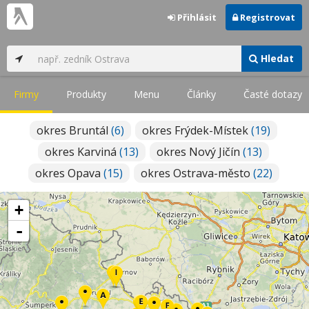
Přihlásit
Registrovat
Hledat
Firmy
Produkty
Menu
Články
Časté dotazy
okres Bruntál
(6)
okres Frýdek-Místek
(19)
okres Karviná
(13)
okres Nový Jičín
(13)
okres Opava
(15)
okres Ostrava-město
(22)
+
-