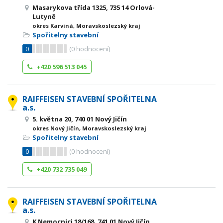
Masarykova třída 1325, 735 14 Orlová-
Lutyně
okres Karviná, Moravskoslezský kraj
Spořitelny stavební
0
(
0
hodnocení)
+420 596 513 045
RAIFFEISEN STAVEBNÍ SPOŘITELNA
a.s.
5. května 20, 740 01 Nový Jičín
okres Nový Jičín, Moravskoslezský kraj
Spořitelny stavební
0
(
0
hodnocení)
+420 732 735 049
RAIFFEISEN STAVEBNÍ SPOŘITELNA
a.s.
K Nemocnici 18/168, 741 01 Nový Jičín