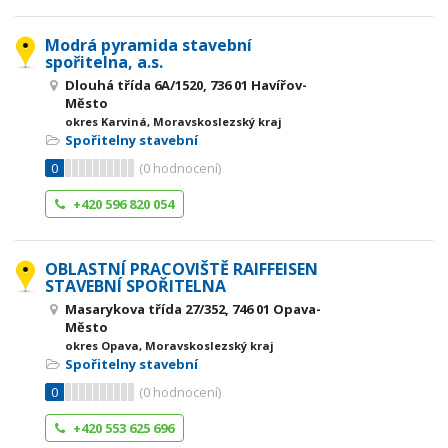
Modrá pyramida stavební
spořitelna, a.s.
Dlouhá třída 6A/1520, 736 01 Havířov-
Město
okres Karviná, Moravskoslezský kraj
Spořitelny stavební
0
(
0
hodnocení)
+420 596 820 054
OBLASTNÍ PRACOVIŠTĚ RAIFFEISEN
STAVEBNÍ SPOŘITELNA
Masarykova třída 27/352, 746 01 Opava-
Město
okres Opava, Moravskoslezský kraj
Spořitelny stavební
0
(
0
hodnocení)
+420 553 625 696