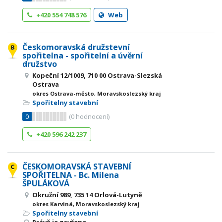
+420 554 748 576
Web
Českomoravská družstevní
spořitelna - spořitelní a úvěrní
družstvo
Kopeční 12/1009, 710 00 Ostrava-Slezská
Ostrava
okres Ostrava-město, Moravskoslezský kraj
Spořitelny stavební
0
(
0
hodnocení)
+420 596 242 237
ČESKOMORAVSKÁ STAVEBNÍ
SPOŘITELNA - Bc. Milena
ŠPULÁKOVÁ
Okružní 989, 735 14 Orlová-Lutyně
okres Karviná, Moravskoslezský kraj
Spořitelny stavební