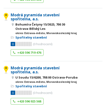
Modrá pyramida stavební
spořitelna, a.s.
Bohumíra Četyny 15/3025, 700 30
Ostrava-Bělský Les
okres Ostrava-město, Moravskoslezský kraj
Spořitelny stavební
0
(
0
hodnocení)
+420 596 719 476
Modrá pyramida stavební
spořitelna, a.s.
U Soudu 15/6200, 708 00 Ostrava-Poruba
okres Ostrava-město, Moravskoslezský kraj
Spořitelny stavební
0
(
0
hodnocení)
+420 596 925 568