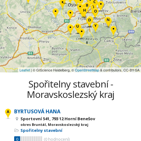
Leaflet
| © GIScience Heidelberg, ©
OpenStreetMap
& contributors, CC-BY-SA
Spořitelny stavební -
Moravskoslezský kraj
BYRTUSOVÁ HANA
Sportovní 541, 793 12 Horní Benešov
okres Bruntál, Moravskoslezský kraj
Spořitelny stavební
0
(
0
hodnocení)