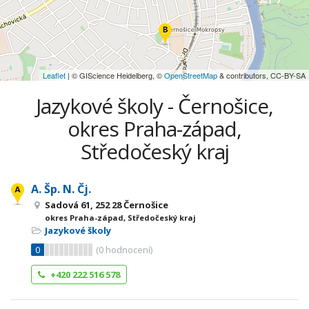
Leaflet
| © GIScience Heidelberg, ©
OpenStreetMap
& contributors, CC-BY-SA
Jazykové školy - Černošice,
okres Praha-západ,
Středočeský kraj
A. Šp. N. Čj.
Sadová 61, 252 28 Černošice
okres Praha-západ, Středočeský kraj
Jazykové školy
0
(
0
hodnocení)
+420 222 516 578