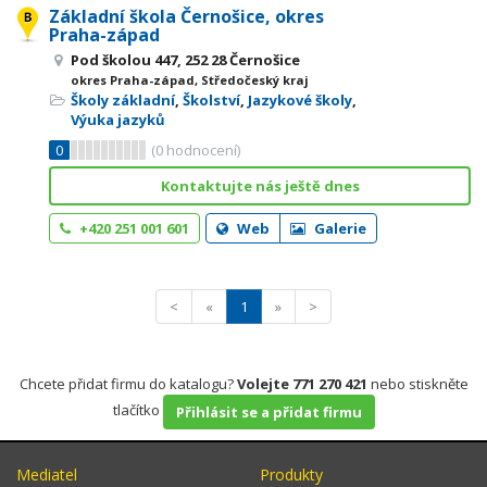
Základní škola Černošice, okres
Praha-západ
Pod školou 447, 252 28 Černošice
okres Praha-západ, Středočeský kraj
Školy základní
,
Školství
,
Jazykové školy
,
Výuka jazyků
0
(
0
hodnocení)
Kontaktujte nás ještě dnes
+420 251 001 601
Web
Galerie
<
«
1
»
>
Chcete přidat firmu do katalogu?
Volejte 771 270 421
nebo stiskněte
tlačítko
Přihlásit se a přidat firmu
Mediatel
Produkty