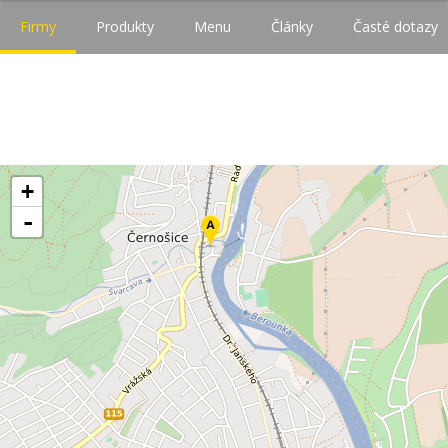
Firmy
Produkty
Menu
Články
Časté dotazy
+
-