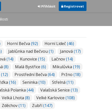
Přihlásit
Registrovat
losti
)
Horní Bečva
(92)
Horní Lideč
(46)
)
Jablůnka nad Bečvou
(1)
Janová
(17)
ová
(14)
Kunovice
(15)
Lačnov
(14)
ná
(8)
Malá Bystřice
(6)
Mikulůvka
(19)
v
(12)
Prostřední Bečva
(64)
Pržno
(18)
žďka
(16)
Seninka
(10)
Střelná
(11)
ašská Polanka
(44)
Valašská Senice
(13)
Velká Lhota
(8)
Velké Karlovice
(108)
Zděchov
(11)
Zubří
(147)