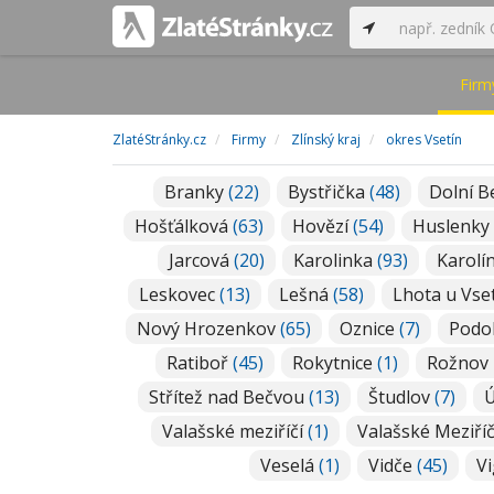
Firm
ZlatéStránky.cz
Firmy
Zlínský kraj
okres Vsetín
Branky
(22)
Bystřička
(48)
Dolní 
Hošťálková
(63)
Hovězí
(54)
Huslenky
Jarcová
(20)
Karolinka
(93)
Karolí
Leskovec
(13)
Lešná
(58)
Lhota u Vse
Nový Hrozenkov
(65)
Oznice
(7)
Podo
Ratiboř
(45)
Rokytnice
(1)
Rožnov
Střítež nad Bečvou
(13)
Študlov
(7)
Ú
Valašské meziříčí
(1)
Valašské Meziří
Veselá
(1)
Vidče
(45)
Vi