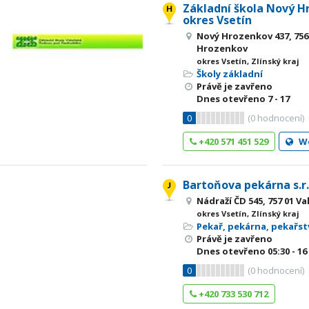
Základní škola Nový H
okres Vsetín
Nový Hrozenkov 437, 756
Hrozenkov
okres Vsetín, Zlínský kraj
Školy základní
Právě je zavřeno
Dnes otevřeno
7 - 17
0
(
0
hodnocení)
+420 571 451 529
W
Bartoňova pekárna s.r.
Nádraží ČD 545, 757 01 Va
okres Vsetín, Zlínský kraj
Pekař, pekárna, pekařst
Právě je zavřeno
Dnes otevřeno
05:30 - 16
0
(
0
hodnocení)
+420 733 530 712