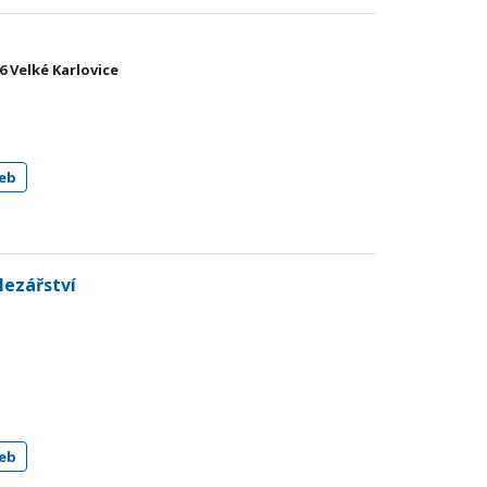
06 Velké Karlovice
eb
elezářství
eb