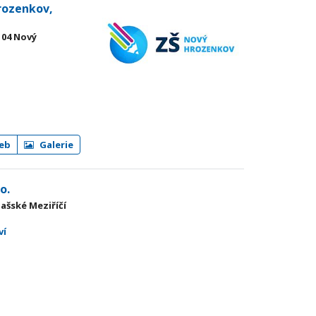
rozenkov,
 04 Nový
eb
Galerie
o.
lašské Meziříčí
ví