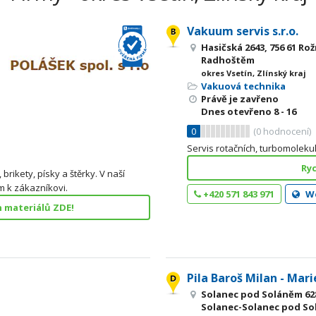
Vakuum servis s.r.o.
Hasičská 2643, 756 61 Ro
Radhoštěm
okres Vsetín, Zlínský kraj
Vakuová technika
Právě je zavřeno
Dnes otevřeno
8 - 16
0
(
0
hodnocení)
Servis rotačních, turbomoleku
Ryc
brikety, písky a štěrky. V naší
m k zákazníkovi.
+420 571 843 971
W
h materiálů ZDE!
Pila Baroš Milan - Mar
Solanec pod Soláněm 628
Solanec-Solanec pod S