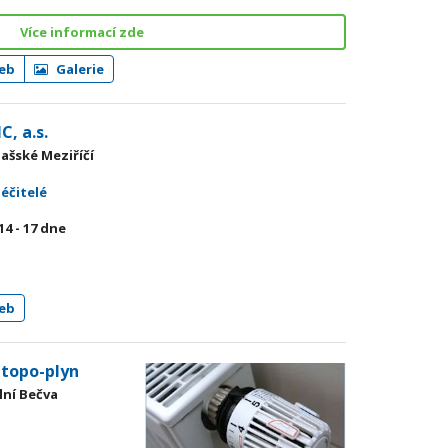
Více informací zde
eb
Galerie
, a.s.
lašské Meziříčí
léčitelé
14 - 17
dne
eb
-topo-plyn
lní Bečva