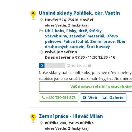
Uhelné sklady Polášek, okr. Vsetín
Hovězí 524, 756 01 Hovězí
okres Vsetín, Zlínský kraj
Uhlí, koks
,
Písky, drtě, štěrky
,
Stavebniny, stavební materiál
,
Dřevo
palivové
,
Paliva (tuhá)
,
Zemní práce
,
Sběr
druhotných surovin
,
Šrot kovový
Právě je zavřeno
Dnes otevřeno
07:30 - 11:30
12:30 - 16
0
(
0
hodnocení)
Naše sklady nabízí uhlí, koks, palivové dřevo, pelety, 
nabídce jsme se snažili maximálně vyjít vstříc směre
Váš dodavatel uhlí a stavebníc
+420 739 931 573
Web
Galerie
Zemní práce - Hlaváč Milan
Růžďka 200, 756 25 Růžďka
okres Vsetín, Zlínský kraj