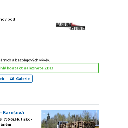
žnov pod
lárních a bezolejových vývěv.
hlý kontakt naleznete ZDE!
eb
Galerie
ie Barošová
, 756 62 Hutisko-
oláněm