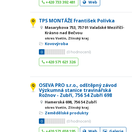
+420 733 392 481
Web
TPS MONTÁŽE František Polívka
Masarykova 753, 757 01 Valašské Meziříčí-
Krásno nad Bečvou
okres Vsetín, Zlínský kraj
Kovovýroba
0
(
0
hodnocení)
+420 571 621 326
OSEVA PRO s.r.o., odštěpný závod
Výzkumná stanice travinářská
Rožnov - Zubří, 756 54 Zubří 698
Hamerská 698, 756 54 Zubří
okres Vsetín, Zlínský kraj
Zemědělské produkty
0
(
0
hodnocení)
+420 571 658 195
Web
Galerie