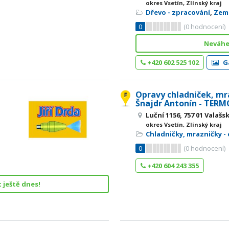
okres Vsetín, Zlínský kraj
Dřevo - zpracování
,
Zem
0
(
0
hodnocení)
Neváhe
+420 602 525 102
Ga
Opravy chladniček, mr
Šnajdr Antonín - TERM
Luční 1156, 757 01 Valašs
okres Vsetín, Zlínský kraj
Chladničky, mrazničky -
0
(
0
hodnocení)
+420 604 243 355
 ještě dnes!