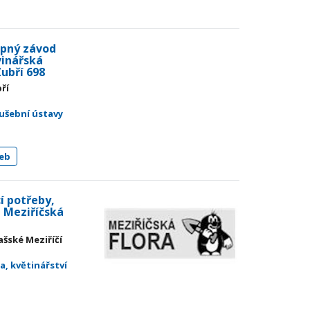
ěpný závod
vinářská
Zubří 698
ří
ušební ústavy
eb
í potřeby,
- Meziříčská
ašské Meziříčí
ta, květinářství