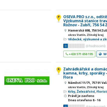
OSEVA PRO s.r.o., odšt
Výzkumná stanice tra
Rožnov - Zubří, 756 54 
Hamerská 698, 756 54 Zub
okres Vsetín, Zlínský kraj
Vědecké, výzkumné a zk
0
(
0
hodnocení)
+420 571 658 195
W
Zahrádkářské a domác
kamna, krby, sporáky 
Flora
Náměstí 11/71, 757 01 Val
okres Vsetín, Zlínský kraj
Krby
,
Železářství
,
Floris
Právě je zavřeno
Dnes otevřeno
8 - 16
0
(
0
hodnocení)