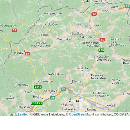
Leaflet
| © GIScience Heidelberg, ©
OpenStreetMap
& contributors, CC-BY-SA