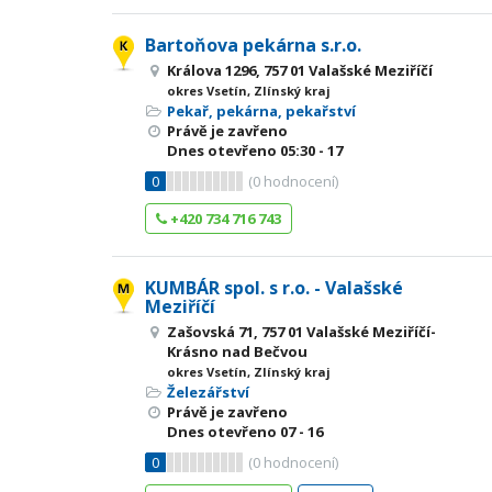
Bartoňova pekárna s.r.o.
Králova 1296, 757 01 Valašské Meziříčí
okres Vsetín, Zlínský kraj
Pekař, pekárna, pekařství
Právě je zavřeno
Dnes otevřeno
05:30 - 17
0
(
0
hodnocení)
+420 734 716 743
KUMBÁR spol. s r.o. - Valašské
Meziříčí
Zašovská 71, 757 01 Valašské Meziříčí-
Krásno nad Bečvou
okres Vsetín, Zlínský kraj
Železářství
Právě je zavřeno
Dnes otevřeno
07 - 16
0
(
0
hodnocení)