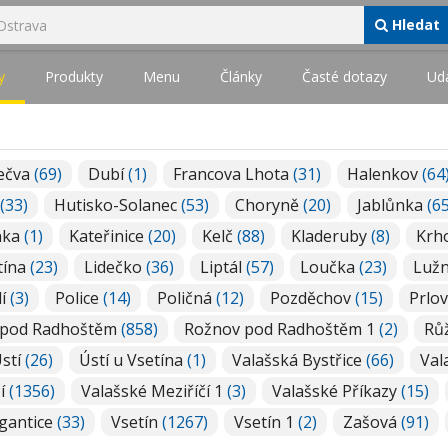
Hledat
y
Produkty
Menu
Články
Časté dotazy
Udá
Bečva
(69)
Dubí
(1)
Francova Lhota
(31)
Halenkov
(64
(33)
Hutisko-Solanec
(53)
Choryně
(20)
Jablůnka
(65
nka
(1)
Kateřinice
(20)
Kelč
(88)
Kladeruby
(8)
Krh
tína
(23)
Lidečko
(36)
Liptál
(57)
Loučka
(23)
Luž
lí
(3)
Police
(14)
Poličná
(12)
Pozděchov
(15)
Prlo
 pod Radhoštěm
(858)
Rožnov pod Radhoštěm 1
(2)
Rů
stí
(26)
Ústí u Vsetína
(1)
Valašská Bystřice
(66)
Val
čí
(1356)
Valašské Meziříčí 1
(3)
Valašské Příkazy
(15)
gantice
(33)
Vsetín
(1267)
Vsetín 1
(2)
Zašová
(91)