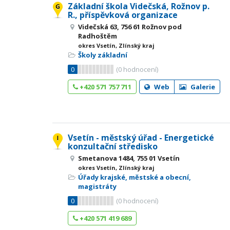
Základní škola Videčská, Rožnov p.
R., příspěvková organizace
Videčská 63, 756 61 Rožnov pod
Radhoštěm
okres Vsetín, Zlínský kraj
Školy základní
0
(
0
hodnocení)
+420 571 757 711
Web
Galerie
Vsetín - městský úřad - Energetické
konzultační středisko
Smetanova 1484, 755 01 Vsetín
okres Vsetín, Zlínský kraj
Úřady krajské, městské a obecní,
magistráty
0
(
0
hodnocení)
+420 571 419 689