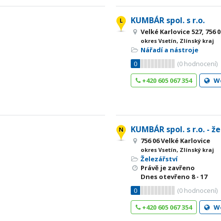
KUMBÁR spol. s r.o.
Velké Karlovice 527, 756 
okres Vsetín, Zlínský kraj
Nářadí a nástroje
0
(
0
hodnocení)
+420 605 067 354
W
KUMBÁR spol. s r.o. - ž
756 06 Velké Karlovice
okres Vsetín, Zlínský kraj
Železářství
Právě je zavřeno
Dnes otevřeno
8 - 17
0
(
0
hodnocení)
+420 605 067 354
W