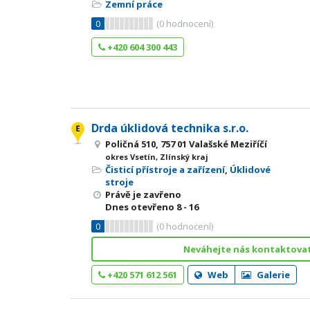
Zemní práce
0
(
0
hodnocení)
+420 604 300 443
Drda úklidová technika s.r.o.
Poličná 510, 757 01 Valašské Meziříčí
okres Vsetín, Zlínský kraj
Čisticí přístroje a zařízení
,
Úklidové
stroje
Právě je zavřeno
Dnes otevřeno
8 - 16
0
(
0
hodnocení)
Neváhejte nás kontaktovat
+420 571 612 561
Web
Galerie