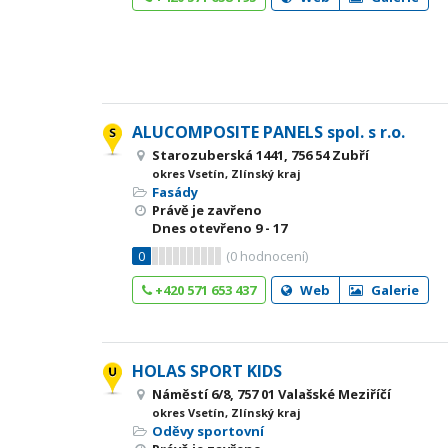
ALUCOMPOSITE PANELS spol. s r.o.
Starozuberská 1441, 756 54 Zubří
okres Vsetín, Zlínský kraj
Fasády
Právě je zavřeno
Dnes otevřeno
9 - 17
0
(
0
hodnocení)
+420 571 653 437
Web
Galerie
HOLAS SPORT KIDS
Náměstí 6/8, 757 01 Valašské Meziříčí
okres Vsetín, Zlínský kraj
Oděvy sportovní