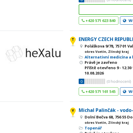
+420 571 623 840
W
ENERGY CZECH REPUBLIC
Poláškova 9/78, 757 01 Va
okres Vsetín, Zlínský kraj
Alternativní medicína a 
Právě je zavřeno
Příště otevřeno
9 - 12:30
10.08.2026
0
(
0
hodnocení)
+420 571 161 545
W
Michal Palinčák - vodo
Dolní Bečva 68, 756 55 Do
okres Vsetín, Zlínský kraj
Topenář