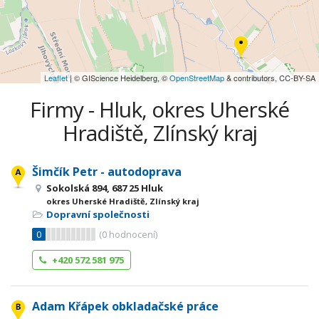
Leaflet
| © GIScience Heidelberg, ©
OpenStreetMap
& contributors, CC-BY-SA
Firmy - Hluk, okres Uherské
Hradiště, Zlínský kraj
Šimčík Petr - autodoprava
Sokolská 894, 687 25 Hluk
okres Uherské Hradiště, Zlínský kraj
Dopravní společnosti
0
(
0
hodnocení)
+420 572 581 975
Adam Křápek obkladačské práce