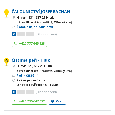
ČALOUNICTVÍ JOSEF BACHAN
Hlavní 131, 687 25 Hluk
okres Uherské Hradiště, Zlínský kraj
Čalouník, čalounictví
0
(
0
hodnocení)
+420 777 645 523
Čistírna peří - Hluk
Hlavní 21, 687 25 Hluk
okres Uherské Hradiště, Zlínský kraj
Peří - čištění
Právě je zavřeno
Dnes otevřeno
15 - 17:30
0
(
0
hodnocení)
+420 736 647 072
Web