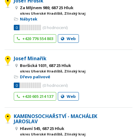
Josef Hrošík
Za Mlýnem 989, 687 25 Hluk
okres Uherské Hradiště, Zlínský kraj
Nábytek
0
(
0
hodnocení)
+420 776 554 803
Web
Josef Minařík
Boršická 1031, 687 25 Hluk
okres Uherské Hradiště, Zlínský kraj
Dřevo palivové
0
(
0
hodnocení)
+420 605 214 137
Web
KAMENOSOCHAŘSTVÍ - MACHÁLEK
JAROSLAV
Hlavní 545, 687 25 Hluk
okres Uherské Hradiště, Zlínský kraj