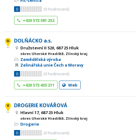
Fit-centra
0
(
0
hodnocení)
+420 572 581 252
DOLŇÁCKO a.s.
Družstevní II 520, 687 25 Hluk
okres Uherské Hradiště, Zlínský kraj
Zemědělská výroba
Zelinářská unie Čech a Moravy
0
(
0
hodnocení)
+420 572 435 211
Web
DROGERIE KOVÁŘOVÁ
Hlavní 17, 687 25 Hluk
okres Uherské Hradiště, Zlínský kraj
Drogerie
0
(
0
hodnocení)