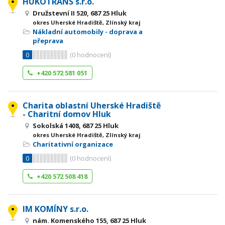
HUKOTRANS s.r.o.
Družstevní II 520, 687 25 Hluk
okres Uherské Hradiště, Zlínský kraj
Nákladní automobily - doprava a
přeprava
0
(
0
hodnocení)
+420 572 581 051
Charita oblastní Uherské Hradiště
- Charitní domov Hluk
Sokolská 1408, 687 25 Hluk
okres Uherské Hradiště, Zlínský kraj
Charitativní organizace
0
(
0
hodnocení)
+420 572 508 418
IM KOMÍNY s.r.o.
nám. Komenského 155, 687 25 Hluk