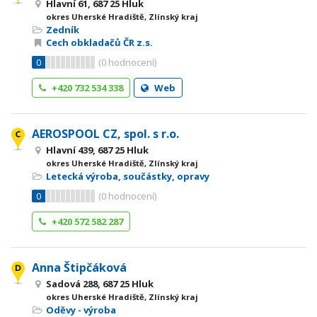
Hlavní 61, 687 25 Hluk
okres Uherské Hradiště, Zlínský kraj
Zedník
Cech obkladačů ČR z.s.
0
(
0
hodnocení)
+420 732 534 338
Web
AEROSPOOL CZ, spol. s r.o.
Hlavní 439, 687 25 Hluk
okres Uherské Hradiště, Zlínský kraj
Letecká výroba, součástky, opravy
0
(
0
hodnocení)
+420 572 582 287
Anna Štipčáková
Sadová 288, 687 25 Hluk
okres Uherské Hradiště, Zlínský kraj
Oděvy - výroba