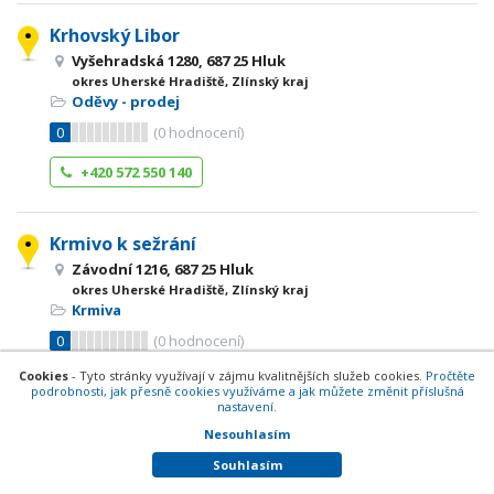
Krhovský Libor
Vyšehradská 1280, 687 25 Hluk
okres Uherské Hradiště, Zlínský kraj
Oděvy - prodej
0
(
0
hodnocení)
+420 572 550 140
Krmivo k sežrání
Závodní 1216, 687 25 Hluk
okres Uherské Hradiště, Zlínský kraj
Krmiva
0
(
0
hodnocení)
Cookies
- Tyto stránky využívají v zájmu kvalitnějších služeb cookies.
Pročtěte
+420 776 787 847
Web
podrobnosti, jak přesně cookies využíváme a jak můžete změnit příslušná
nastavení.
Nesouhlasím
Květinářství Habarta
Souhlasím
Boršická 145, 687 25 Hluk