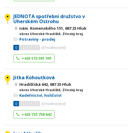
JEDNOTA spotřební družstvo v
Uherském Ostrohu
nám. Komenského 151, 687 25 Hluk
okres Uherské Hradiště, Zlínský kraj
Potraviny - prodej
0
(
0
hodnocení)
+420 572 581 391
Jitka Kohoutková
Hradišťská 642, 687 25 Hluk
okres Uherské Hradiště, Zlínský kraj
Kadeřnictví, holičství
0
(
0
hodnocení)
+420 725 758 642