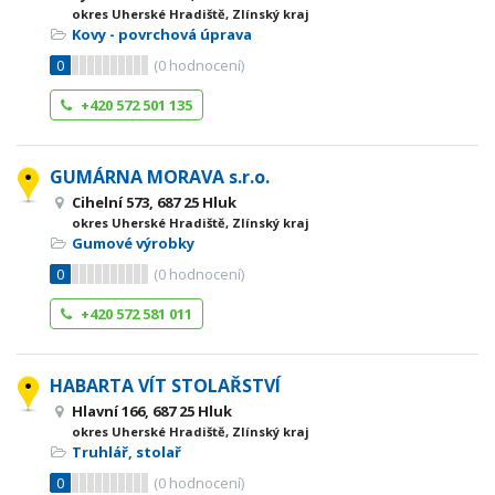
okres Uherské Hradiště, Zlínský kraj
Kovy - povrchová úprava
0
(
0
hodnocení)
+420 572 501 135
GUMÁRNA MORAVA s.r.o.
Cihelní 573, 687 25 Hluk
okres Uherské Hradiště, Zlínský kraj
Gumové výrobky
0
(
0
hodnocení)
+420 572 581 011
HABARTA VÍT STOLAŘSTVÍ
Hlavní 166, 687 25 Hluk
okres Uherské Hradiště, Zlínský kraj
Truhlář, stolař
0
(
0
hodnocení)