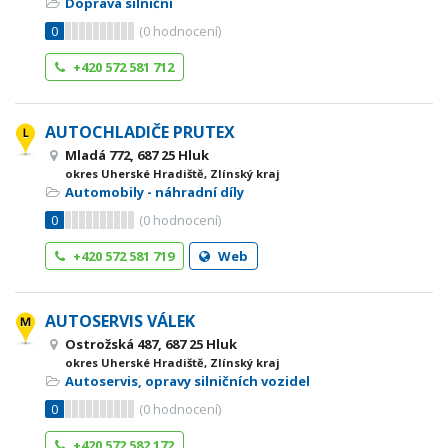
Doprava silniční
0
(
0
hodnocení)
+420 572 581 712
AUTOCHLADIČE PRUTEX
Mladá 772, 687 25 Hluk
okres Uherské Hradiště, Zlínský kraj
Automobily - náhradní díly
0
(
0
hodnocení)
+420 572 581 719
Web
AUTOSERVIS VÁLEK
Ostrožská 487, 687 25 Hluk
okres Uherské Hradiště, Zlínský kraj
Autoservis, opravy silničních vozidel
0
(
0
hodnocení)
+420 572 582 172