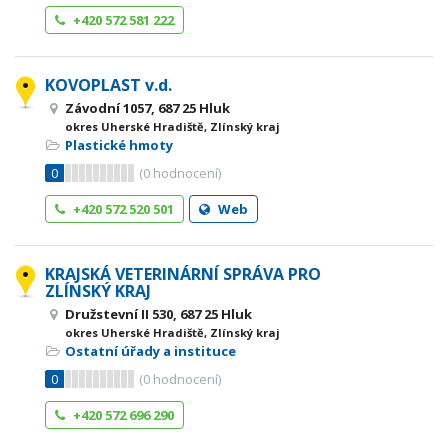
+420 572 581 222
KOVOPLAST v.d.
Závodní 1057, 687 25 Hluk
okres Uherské Hradiště, Zlínský kraj
Plastické hmoty
0
(
0
hodnocení)
+420 572 520 501
Web
KRAJSKÁ VETERINÁRNÍ SPRÁVA PRO
ZLÍNSKÝ KRAJ
Družstevní II 530, 687 25 Hluk
okres Uherské Hradiště, Zlínský kraj
Ostatní úřady a instituce
0
(
0
hodnocení)
+420 572 696 290