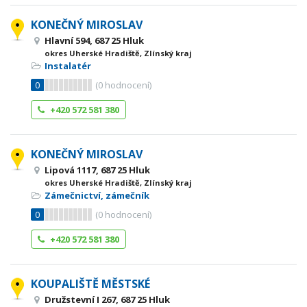
KONEČNÝ MIROSLAV
Hlavní 594, 687 25 Hluk
okres Uherské Hradiště, Zlínský kraj
Instalatér
0
(
0
hodnocení)
+420 572 581 380
KONEČNÝ MIROSLAV
Lipová 1117, 687 25 Hluk
okres Uherské Hradiště, Zlínský kraj
Zámečnictví, zámečník
0
(
0
hodnocení)
+420 572 581 380
KOUPALIŠTĚ MĚSTSKÉ
Družstevní I 267, 687 25 Hluk