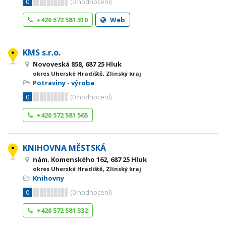
0
(
0
hodnocení)
+420 572 581 310
Web
KMS s.r.o.
Novoveská 858, 687 25 Hluk
okres Uherské Hradiště, Zlínský kraj
Potraviny - výroba
0
(
0
hodnocení)
+420 572 581 565
KNIHOVNA MĚSTSKÁ
nám. Komenského 162, 687 25 Hluk
okres Uherské Hradiště, Zlínský kraj
Knihovny
0
(
0
hodnocení)
+420 572 581 332