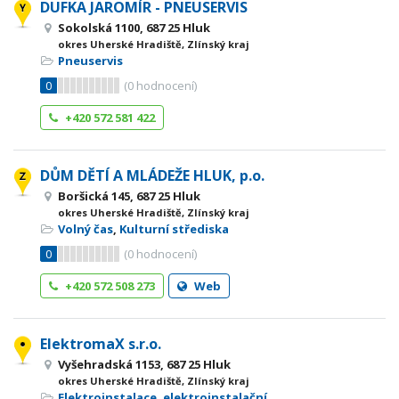
DUFKA JAROMÍR - PNEUSERVIS
Sokolská 1100, 687 25 Hluk
okres Uherské Hradiště, Zlínský kraj
Pneuservis
0
(
0
hodnocení)
+420 572 581 422
DŮM DĚTÍ A MLÁDEŽE HLUK, p.o.
Boršická 145, 687 25 Hluk
okres Uherské Hradiště, Zlínský kraj
Volný čas
,
Kulturní střediska
0
(
0
hodnocení)
+420 572 508 273
Web
ElektromaX s.r.o.
Vyšehradská 1153, 687 25 Hluk
okres Uherské Hradiště, Zlínský kraj
Elektroinstalace, elektroinstalační