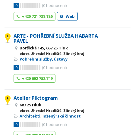
0
(
0
hodnocení)
+420 721 738 186
Web
ARTE - POHŘEBNÍ SLUŽBA HABARTA
PAVEL
Boršická 145, 687 25 Hluk
okres Uherské Hradiště, Zlínský kraj
Pohřební služby, ústavy
0
(
0
hodnocení)
+420 602 752 749
Atelier Piktogram
687 25 Hluk
okres Uherské Hradiště, Zlínský kraj
Architekti
,
Inženýrská činnost
0
(
0
hodnocení)