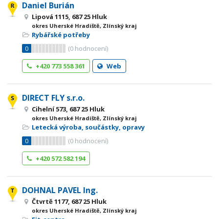
Daniel Burián
Lipová 1115, 687 25 Hluk
okres Uherské Hradiště, Zlínský kraj
Rybářské potřeby
0
(
0
hodnocení)
+420 773 558 361
Web
DIRECT FLY s.r.o.
Cihelní 573, 687 25 Hluk
okres Uherské Hradiště, Zlínský kraj
Letecká výroba, součástky, opravy
0
(
0
hodnocení)
+420 572 582 194
DOHNAL PAVEL Ing.
Čtvrtě 1177, 687 25 Hluk
okres Uherské Hradiště, Zlínský kraj