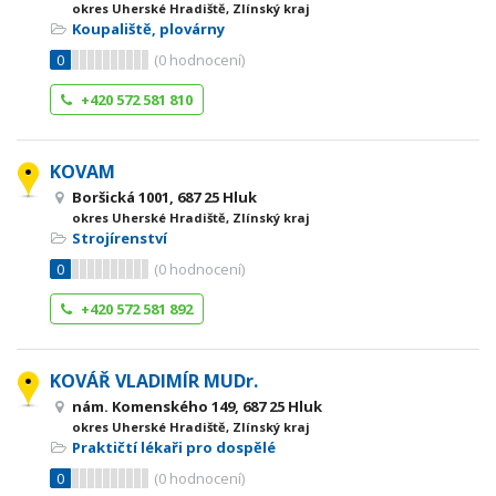
okres Uherské Hradiště, Zlínský kraj
Koupaliště, plovárny
0
(
0
hodnocení)
+420 572 581 810
KOVAM
Boršická 1001, 687 25 Hluk
okres Uherské Hradiště, Zlínský kraj
Strojírenství
0
(
0
hodnocení)
+420 572 581 892
KOVÁŘ VLADIMÍR MUDr.
nám. Komenského 149, 687 25 Hluk
okres Uherské Hradiště, Zlínský kraj
Praktičtí lékaři pro dospělé
0
(
0
hodnocení)