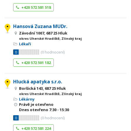
+420 572 581 518
Hansová Zuzana MUDr.
Závodní 1007, 687 25 Hluk
okres Uherské Hradiště, Zlínský kraj
Lékaři
0
(
0
hodnocení)
+420 572 501 182
Hlucká apatyka s.r.o.
Boršická 143, 687 25 Hluk
okres Uherské Hradiště, Zlínský kraj
Lékárny
Právě je otevřeno
Dnes otevřeno
7:30 - 15:30
0
(
0
hodnocení)
+420 572 581 224