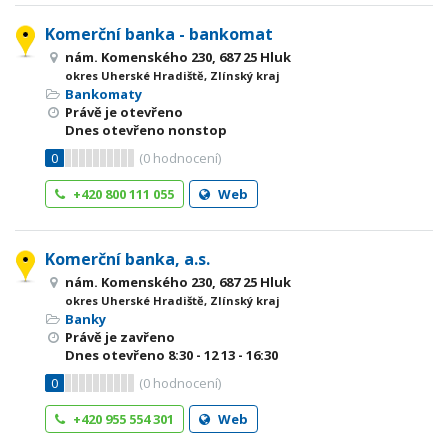
Komerční banka - bankomat
nám. Komenského 230, 687 25 Hluk
okres Uherské Hradiště, Zlínský kraj
Bankomaty
Právě je otevřeno
Dnes otevřeno nonstop
0
(
0
hodnocení)
+420 800 111 055
Web
Komerční banka, a.s.
nám. Komenského 230, 687 25 Hluk
okres Uherské Hradiště, Zlínský kraj
Banky
Právě je zavřeno
Dnes otevřeno
8:30 - 12
13 - 16:30
0
(
0
hodnocení)
+420 955 554 301
Web