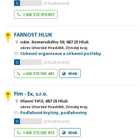
0
(
0
hodnocení)
+420 572 419 857
FARNOST HLUK
nám. Komenského 59, 687 25 Hluk
okres Uherské Hradiště, Zlínský kraj
Církevní organizace a církevní potřeby
0
(
0
hodnocení)
+420 572 581 481
Web
FIm - Ex, s.r.o.
Hlavní 1013, 687 25 Hluk
okres Uherské Hradiště, Zlínský kraj
Podlahové krytiny, podlahoviny
0
(
0
hodnocení)
+420 572 581 613
Web