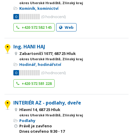
okres Uherské Hradiště, Zlínský kraj
Kominík, kominictví
0
(
0
hodnocení)
+420 572 582 145
Web
Ing. HANI HAJ
Zabartoníčí 1077, 687 25 Hluk
okres Uherské Hradiště, Zlínský kraj
Hodinář, hodinářství
0
(
0
hodnocení)
+420 572 581 228
INTERIÉR AZ - podlahy, dveře
Hlavní 14, 687 25 Hluk
okres Uherské Hradiště, Zlínský kraj
Podlahy
Právě je zavřeno
Dnes otevřeno
9:30 - 17