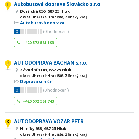
Autobusová doprava Slovácko s.r.o.
Boršická 656, 687 25 Hluk
okres Uherské Hradiště, Zlínský kraj
Autobusová doprava
0
(
0
hodnocení)
+420 572 581 193
AUTODOPRAVA BACHAN s.r.o.
Závodní 1143, 687 25 Hluk
okres Uherské Hradiště, Zlínský kraj
Doprava silniční
0
(
0
hodnocení)
+420 572 581 743
AUTODOPRAVA VOZÁR PETR
Hliníky 933, 687 25 Hluk
okres Uherské Hradiště, Zlínský kraj