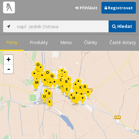
Přihlásit
Registrovat
Hledat
Firmy
Produkty
Menu
Články
Časté dotazy
+
-