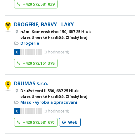
+420 572 581 039
DROGERIE, BARVY - LAKY
nám. Komenského 150, 687 25 Hluk
okres Uherské Hradiště, Zlínský kraj
Drogerie
0
(
0
hodnocení)
+420 572 151 378
DRUMAS s.r.o.
Družstevní II 530, 687 25 Hluk
okres Uherské Hradiště, Zlínský kraj
Maso - výroba a zpracování
0
(
0
hodnocení)
+420 572 581 670
Web