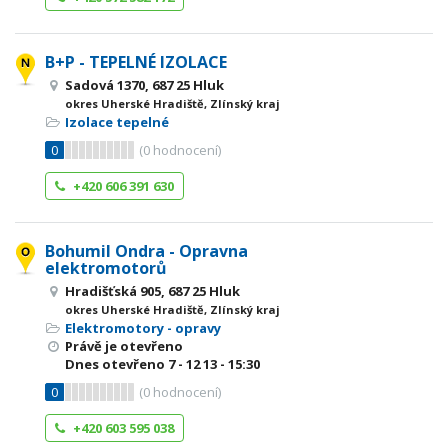
B+P - TEPELNÉ IZOLACE
Sadová 1370, 687 25 Hluk
okres Uherské Hradiště, Zlínský kraj
Izolace tepelné
0
(
0
hodnocení)
+420 606 391 630
Bohumil Ondra - Opravna
elektromotorů
Hradišťská 905, 687 25 Hluk
okres Uherské Hradiště, Zlínský kraj
Elektromotory - opravy
Právě je otevřeno
Dnes otevřeno
7 - 12
13 - 15:30
0
(
0
hodnocení)
+420 603 595 038