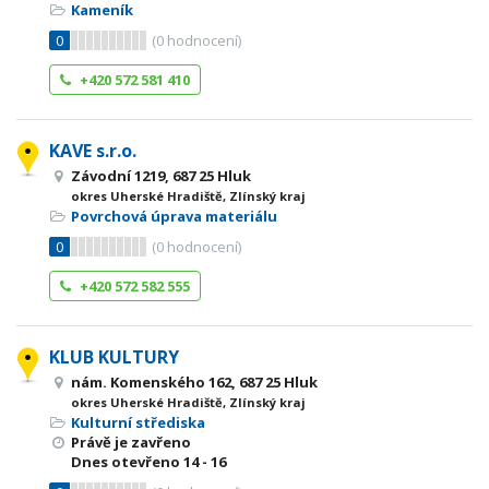
Kameník
0
(
0
hodnocení)
+420 572 581 410
KAVE s.r.o.
Závodní 1219, 687 25 Hluk
okres Uherské Hradiště, Zlínský kraj
Povrchová úprava materiálu
0
(
0
hodnocení)
+420 572 582 555
KLUB KULTURY
nám. Komenského 162, 687 25 Hluk
okres Uherské Hradiště, Zlínský kraj
Kulturní střediska
Právě je zavřeno
Dnes otevřeno
14 - 16