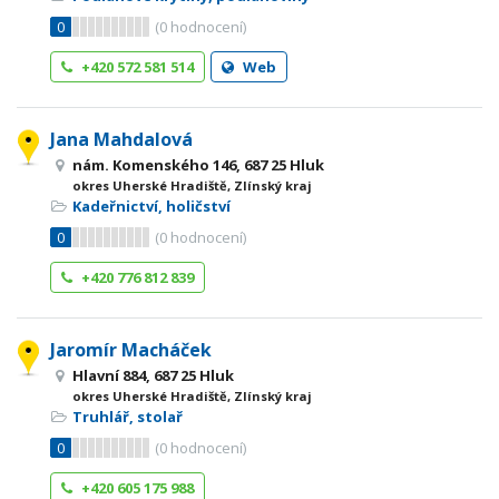
0
(
0
hodnocení)
+420 572 581 514
Web
Jana Mahdalová
nám. Komenského 146, 687 25 Hluk
okres Uherské Hradiště, Zlínský kraj
Kadeřnictví, holičství
0
(
0
hodnocení)
+420 776 812 839
Jaromír Macháček
Hlavní 884, 687 25 Hluk
okres Uherské Hradiště, Zlínský kraj
Truhlář, stolař
0
(
0
hodnocení)
+420 605 175 988