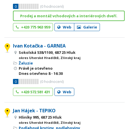
0
(
0
hodnocení)
Prodej a montáž vchodových a interiérových dveří.
+420 775 963 959
Web
Galerie
Ivan Kotačka - GARNEA
Sokolská 538/1100, 687 25 Hluk
okres Uherské Hradiště, Zlínský kraj
Žaluzie
Právě je otevřeno
Dnes otevřeno
8 - 16:30
0
(
0
hodnocení)
+420 572 581 431
Web
Jan Hájek - TEPIKO
Hliníky 995, 687 25 Hluk
okres Uherské Hradiště, Zlínský kraj
Podlahové krytiny, podlahoviny