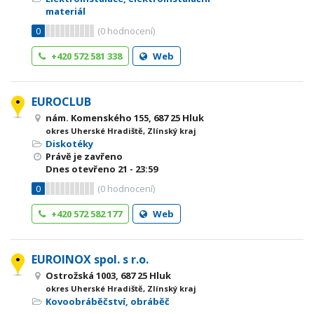
materiál
0
(
0
hodnocení)
+420 572 581 338
Web
EUROCLUB
nám. Komenského 155, 687 25 Hluk
okres Uherské Hradiště, Zlínský kraj
Diskotéky
Právě je zavřeno
Dnes otevřeno
21 - 23:59
0
(
0
hodnocení)
+420 572 582 177
Web
EUROINOX spol. s r.o.
Ostrožská 1003, 687 25 Hluk
okres Uherské Hradiště, Zlínský kraj
Kovoobráběčství, obráběč