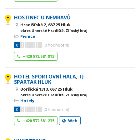
HOSTINEC U NEMRAVŮ
Hradišťská 2, 687 25 Hluk
okres Uherské Hradiště, Zlínský kraj
Pivnice
0
(
0
hodnocení)
+420 572 581 813
HOTEL SPORTOVNÍ HALA, TJ
SPARTAK HLUK
Boršická 1313, 687 25 Hluk
okres Uherské Hradiště, Zlínský kraj
Hotely
0
(
0
hodnocení)
+420 572 581 235
Web