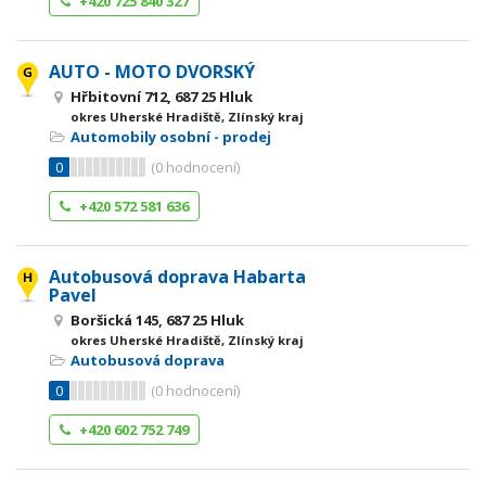
+420 725 840 327
AUTO - MOTO DVORSKÝ
Hřbitovní 712, 687 25 Hluk
okres Uherské Hradiště, Zlínský kraj
Automobily osobní - prodej
0
(
0
hodnocení)
+420 572 581 636
Autobusová doprava Habarta
Pavel
Boršická 145, 687 25 Hluk
okres Uherské Hradiště, Zlínský kraj
Autobusová doprava
0
(
0
hodnocení)
+420 602 752 749