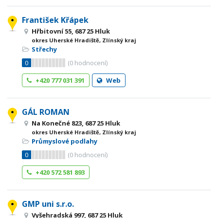
František Křápek
Hřbitovní 55, 687 25 Hluk
okres Uherské Hradiště, Zlínský kraj
Střechy
0
(
0
hodnocení)
+420 777 031 391
Web
GÁL ROMAN
Na Konečné 823, 687 25 Hluk
okres Uherské Hradiště, Zlínský kraj
Průmyslové podlahy
0
(
0
hodnocení)
+420 572 581 893
GMP uni s.r.o.
Vyšehradská 997, 687 25 Hluk