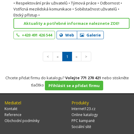
• Respektování práv uživatelů • Týmová práce • Odbornost •
Vstřícná mezilidská komunikace • Soběstačnost uživatelů •
Etický přístup •
Aktuality a potřebné informace naleznete ZDE!
+420 491 426 544
Web
Galerie
<
«
1
»
>
Chcete přidat firmu do katalogu?
Volejte 771 270 421
nebo stiskněte
tlačítko
Přihlásit se a přidat firmu
Mediatel
Produkty
Kontakt
Internet123.cz
Reference
Online katalogy
Obchodní podmínky
PPC kampaně
Sociální sítě