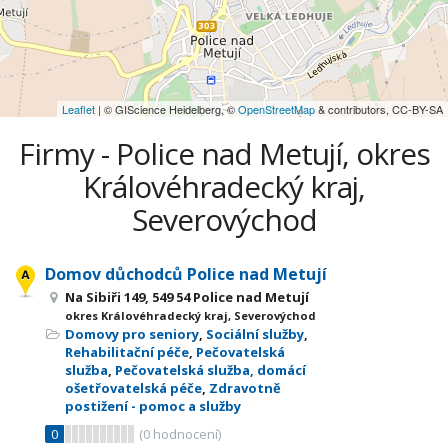
Leaflet
| © GIScience Heidelberg, ©
OpenStreetMap
& contributors, CC-BY-SA
Firmy - Police nad Metují, okres
Královéhradecký kraj,
Severovýchod
Domov důchodců Police nad Metují
Na Sibiři 149, 549 54 Police nad Metují
okres Královéhradecký kraj, Severovýchod
Domovy pro seniory
,
Sociální služby
,
Rehabilitační péče
,
Pečovatelská
služba
,
Pečovatelská služba, domácí
ošetřovatelská péče
,
Zdravotně
postižení - pomoc a služby
0
(
0
hodnocení)