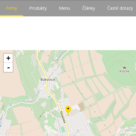
Firmy
Produkty
Menu
Články
Časté dotazy
+
-