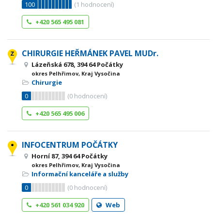
100
(
1
hodnocení)
+420 565 495 081
CHIRURGIE HEŘMÁNEK PAVEL MUDr.
Lázeňská 678, 394 64 Počátky
okres Pelhřimov, Kraj Vysočina
Chirurgie
0
(
0
hodnocení)
+420 565 495 006
INFOCENTRUM POČÁTKY
Horní 87, 394 64 Počátky
okres Pelhřimov, Kraj Vysočina
Informační kanceláře a služby
0
(
0
hodnocení)
+420 561 034 920
Web