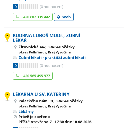
0
(
0
hodnocení)
+420 602 339 442
Web
KUDRNA LUBOŠ MUDr., ZUBNÍ
LÉKAŘ
Žirovnická 442, 394 64 Počátky
okres Pelhřimov, Kraj Vysočina
Zubní lékaři - praktičtí zubní lékaři
0
(
0
hodnocení)
+420 565 495 977
LÉKÁRNA U SV. KATEŘINY
Palackého nám. 31, 394 64 Počátky
okres Pelhřimov, Kraj Vysočina
Lékárny
Právě je zavřeno
Příště otevřeno
7 - 17:30
dne 10.08.2026