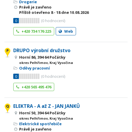
Drogerie
Právě je zavřeno
Příště otevřeno
8 - 18
dne 10.08.2026
0
(
0
hodnocení)
+420 734 176 225
Web
DRUPO výrobní družstvo
Horní 86, 394 64 Počátky
okres Pelhřimov, Kraj Vysočina
Oděvy pracovní
0
(
0
hodnocení)
+420 565 495 476
ELEKTRA - A až Z - JAN JANKŮ
Horní 50, 394 64 Počátky
okres Pelhřimov, Kraj Vysočina
Elektrické spotřebiče
Právě je zavřeno