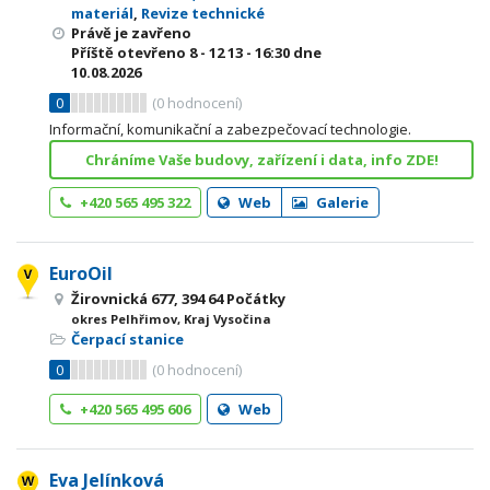
materiál
,
Revize technické
Právě je zavřeno
Příště otevřeno
8 - 12
13 - 16:30
dne
10.08.2026
0
(
0
hodnocení)
Informační, komunikační a zabezpečovací technologie.
Chráníme Vaše budovy, zařízení i data, info ZDE!
+420 565 495 322
Web
Galerie
EuroOil
Žirovnická 677, 394 64 Počátky
okres Pelhřimov, Kraj Vysočina
Čerpací stanice
0
(
0
hodnocení)
+420 565 495 606
Web
Eva Jelínková