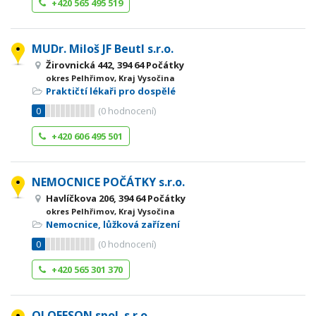
+420 565 495 519
MUDr. Miloš JF Beutl s.r.o.
Žirovnická 442, 394 64 Počátky
okres Pelhřimov, Kraj Vysočina
Praktičtí lékaři pro dospělé
0
(
0
hodnocení)
+420 606 495 501
NEMOCNICE POČÁTKY s.r.o.
Havlíčkova 206, 394 64 Počátky
okres Pelhřimov, Kraj Vysočina
Nemocnice, lůžková zařízení
0
(
0
hodnocení)
+420 565 301 370
OLOFFSON spol. s r.o.