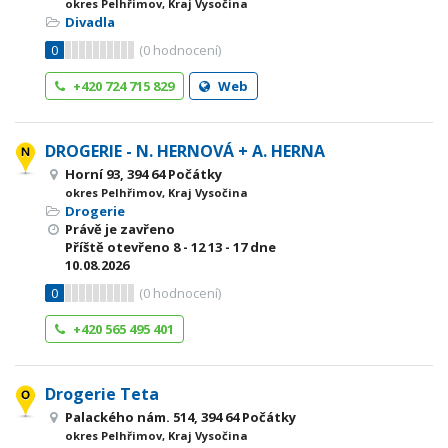
okres Pelhřimov, Kraj Vysočina
Divadla
0
(
0
hodnocení)
+420 724 715 829
Web
DROGERIE - N. HERNOVÁ + A. HERNA
Horní 93, 394 64 Počátky
okres Pelhřimov, Kraj Vysočina
Drogerie
Právě je zavřeno
Příště otevřeno
8 - 12
13 - 17
dne
10.08.2026
0
(
0
hodnocení)
+420 565 495 401
Drogerie Teta
Palackého nám. 514, 394 64 Počátky
okres Pelhřimov, Kraj Vysočina