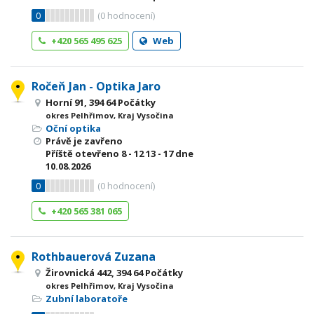
0
(
0
hodnocení)
+420 565 495 625
Web
Ročeň Jan - Optika Jaro
Horní 91, 394 64 Počátky
okres Pelhřimov, Kraj Vysočina
Oční optika
Právě je zavřeno
Příště otevřeno
8 - 12
13 - 17
dne
10.08.2026
0
(
0
hodnocení)
+420 565 381 065
Rothbauerová Zuzana
Žirovnická 442, 394 64 Počátky
okres Pelhřimov, Kraj Vysočina
Zubní laboratoře