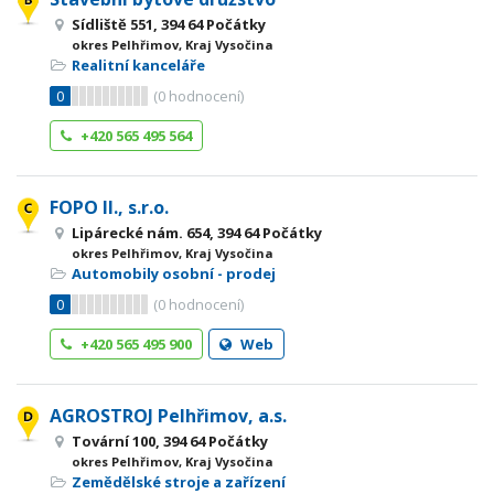
Sídliště 551, 394 64 Počátky
okres Pelhřimov, Kraj Vysočina
Realitní kanceláře
0
(
0
hodnocení)
+420 565 495 564
FOPO II., s.r.o.
Lipárecké nám. 654, 394 64 Počátky
okres Pelhřimov, Kraj Vysočina
Automobily osobní - prodej
0
(
0
hodnocení)
+420 565 495 900
Web
AGROSTROJ Pelhřimov, a.s.
Tovární 100, 394 64 Počátky
okres Pelhřimov, Kraj Vysočina
Zemědělské stroje a zařízení