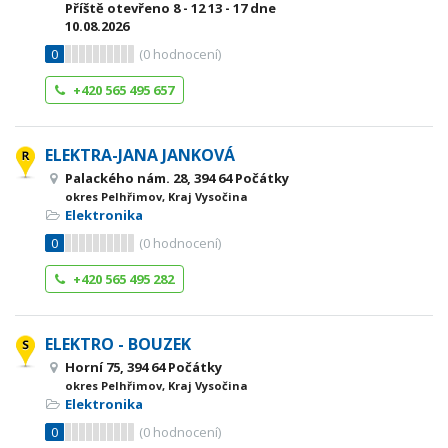
Příště otevřeno
8 - 12
13 - 17
dne
10.08.2026
0
(
0
hodnocení)
+420 565 495 657
ELEKTRA-JANA JANKOVÁ
Palackého nám. 28, 394 64 Počátky
okres Pelhřimov, Kraj Vysočina
Elektronika
0
(
0
hodnocení)
+420 565 495 282
ELEKTRO - BOUZEK
Horní 75, 394 64 Počátky
okres Pelhřimov, Kraj Vysočina
Elektronika
0
(
0
hodnocení)