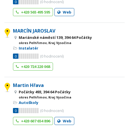
0
(
0
hodnocení)
+420 565 495 595
Web
MARCÍN JAROSLAV
Mariánské náměstí 139, 394 64 Počátky
okres Pelhřimov, Kraj Vysočina
Instalatér
0
(
0
hodnocení)
+420 724 220 068
Martin Hřava
Počátky 493, 394 64 Počátky
okres Pelhřimov, Kraj Vysočina
Autoškoly
0
(
0
hodnocení)
+420 607 654 896
Web