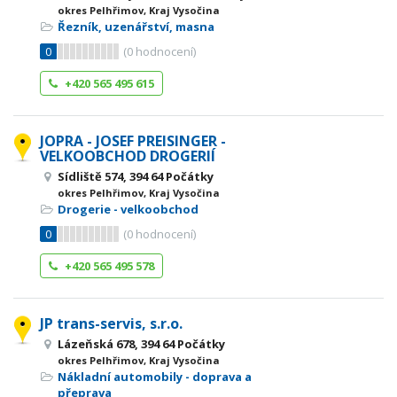
okres Pelhřimov, Kraj Vysočina
Řezník, uzenářství, masna
0
(
0
hodnocení)
+420 565 495 615
JOPRA - JOSEF PREISINGER -
VELKOOBCHOD DROGERIÍ
Sídliště 574, 394 64 Počátky
okres Pelhřimov, Kraj Vysočina
Drogerie - velkoobchod
0
(
0
hodnocení)
+420 565 495 578
JP trans-servis, s.r.o.
Lázeňská 678, 394 64 Počátky
okres Pelhřimov, Kraj Vysočina
Nákladní automobily - doprava a
přeprava