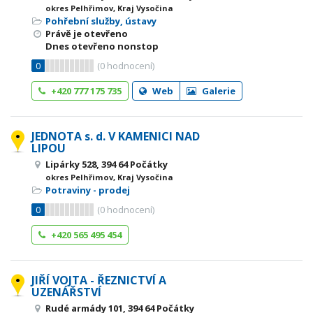
okres Pelhřimov, Kraj Vysočina
Pohřební služby, ústavy
Právě je otevřeno
Dnes otevřeno nonstop
0
(
0
hodnocení)
+420 777 175 735
Web
Galerie
JEDNOTA s. d. V KAMENICI NAD
LIPOU
Lipárky 528, 394 64 Počátky
okres Pelhřimov, Kraj Vysočina
Potraviny - prodej
0
(
0
hodnocení)
+420 565 495 454
JIŘÍ VOJTA - ŘEZNICTVÍ A
UZENÁŘSTVÍ
Rudé armády 101, 394 64 Počátky