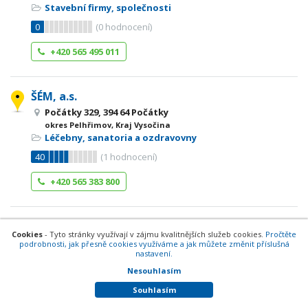
Stavební firmy, společnosti
0
(
0
hodnocení)
+420 565 495 011
ŠÉM, a.s.
Počátky 329, 394 64 Počátky
okres Pelhřimov, Kraj Vysočina
Léčebny, sanatoria a ozdravovny
40
(
1
hodnocení)
+420 565 383 800
ŠIMÁNEK JAN - TRUHLÁŘSTVÍ
Cookies
- Tyto stránky využívají v zájmu kvalitnějších služeb cookies.
Pročtěte
Žižkova 401, 394 64 Počátky
podrobnosti, jak přesně cookies využíváme a jak můžete změnit příslušná
nastavení.
okres Pelhřimov, Kraj Vysočina
Truhlář, stolař
Nesouhlasím
Právě je zavřeno
Souhlasím
Příště otevřeno
7 - 16
dne 10.08.2026