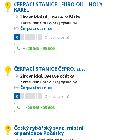
ČERPACÍ STANICE - EURO OIL - HOLÝ
KAREL
Žirovnická ul., 394 64 Počátky
okres Pelhřimov, Kraj Vysočina
Čerpací stanice
0
(
0
hodnocení)
+420 565 495 606
ČERPACÍ STANICE ČEPRO, a.s.
Žirovnická, 394 68 Počátky
okres Pelhřimov, Kraj Vysočina
Čerpací stanice
0
(
0
hodnocení)
+420 565 495 606
Český rybářský svaz, místní
organizace Počátky