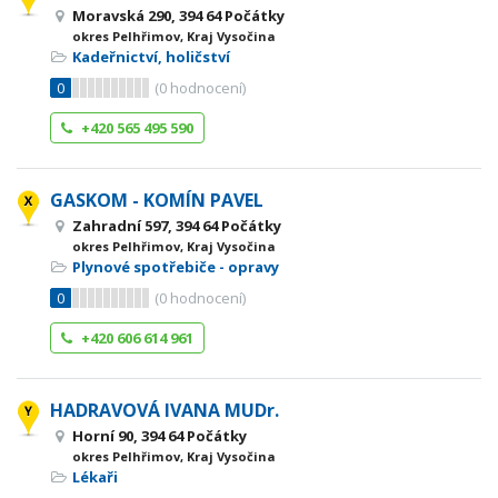
Moravská 290, 394 64 Počátky
okres Pelhřimov, Kraj Vysočina
Kadeřnictví, holičství
0
(
0
hodnocení)
+420 565 495 590
GASKOM - KOMÍN PAVEL
Zahradní 597, 394 64 Počátky
okres Pelhřimov, Kraj Vysočina
Plynové spotřebiče - opravy
0
(
0
hodnocení)
+420 606 614 961
HADRAVOVÁ IVANA MUDr.
Horní 90, 394 64 Počátky
okres Pelhřimov, Kraj Vysočina
Lékaři