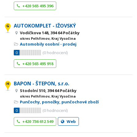
+420 565 495 396
AUTOKOMPLET - IŽOVSKÝ
Vodičkova 148, 394 64 Počátky
okres Pelhřimov, Kraj Vysočina
Automobily osobní - prodej
0
(
0
hodnocení)
+420 565 495 918
BAPON - ŠTEPON, s.r.o.
Stodolní 510, 394 64 Počátky
okres Pelhřimov, Kraj Vysočina
Punčochy, ponožky, punčochové zboží
0
(
0
hodnocení)
+420 736 612 549
Web