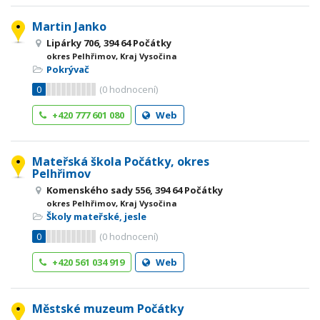
Martin Janko
Lipárky 706, 394 64 Počátky
okres Pelhřimov, Kraj Vysočina
Pokrývač
0
(
0
hodnocení)
+420 777 601 080
Web
Mateřská škola Počátky, okres
Pelhřimov
Komenského sady 556, 394 64 Počátky
okres Pelhřimov, Kraj Vysočina
Školy mateřské, jesle
0
(
0
hodnocení)
+420 561 034 919
Web
Městské muzeum Počátky