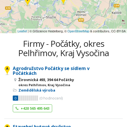
Leaflet
| © GIScience Heidelberg, ©
OpenStreetMap
& contributors, CC-BY-SA
Firmy - Počátky, okres
Pelhřimov, Kraj Vysočina
Agrodružstvo Počátky se sídlem v
Počátkách
Žirovnická 493, 394 64 Počátky
okres Pelhřimov, Kraj Vysočina
Zemědělská výroba
0
(
0
hodnocení)
+420 565 495 643
Stavební bytové družstvo