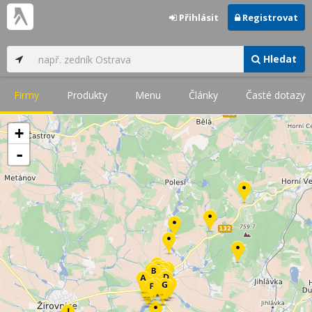
Přihlásit
Registrovat
Hledat
Firmy
Produkty
Menu
Články
Časté dotazy
+
-