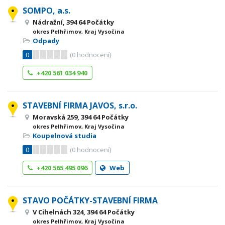
SOMPO, a.s.
Nádražní, 394 64 Počátky
okres Pelhřimov, Kraj Vysočina
Odpady
0
(
0
hodnocení)
+420 561 034 940
STAVEBNÍ FIRMA JAVOS, s.r.o.
Moravská 259, 394 64 Počátky
okres Pelhřimov, Kraj Vysočina
Koupelnová studia
0
(
0
hodnocení)
+420 565 495 096
Web
STAVO POČÁTKY-STAVEBNÍ FIRMA
V Cihelnách 324, 394 64 Počátky
okres Pelhřimov, Kraj Vysočina