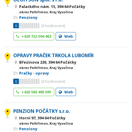
Palackého nám. 15, 394 64 Počátky
okres Pelhřimov, Kraj Vysočina
Penziony
0
(
0
hodnocení)
+420 722 594 403
Web
OPRAVY PRAČEK TRKOLA LUBOMÍR
Březinova 230, 394 64 Počátky
okres Pelhřimov, Kraj Vysočina
Pračky - opravy
0
(
0
hodnocení)
+420 565 495 091
Web
PENZION POČÁTKY s.r.o.
Horní 97, 394 64 Počátky
okres Pelhřimov, Kraj Vysočina
Penziony