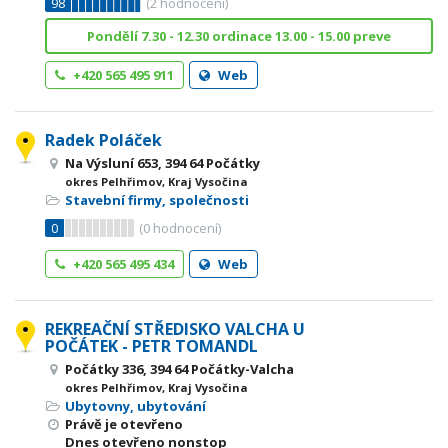
98
(
2
hodnocení)
Pondělí 7.30 - 12.30 ordinace 13.00 - 15.00 preve
+420 565 495 911
Web
Radek Poláček
Na Výsluní 653, 394 64 Počátky
okres Pelhřimov, Kraj Vysočina
Stavební firmy, společnosti
0
(
0
hodnocení)
+420 565 495 434
Web
REKREAČNÍ STŘEDISKO VALCHA U
POČÁTEK - PETR TOMANDL
Počátky 336, 394 64 Počátky-Valcha
okres Pelhřimov, Kraj Vysočina
Ubytovny, ubytování
Právě je otevřeno
Dnes otevřeno nonstop