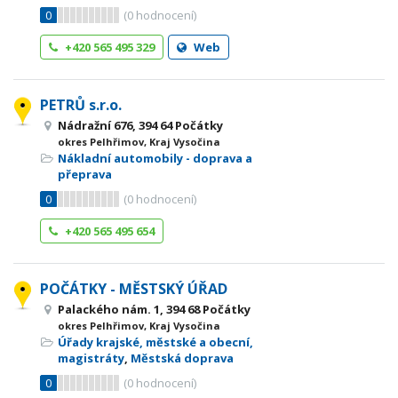
0
(
0
hodnocení)
+420 565 495 329
Web
PETRŮ s.r.o.
Nádražní 676, 394 64 Počátky
okres Pelhřimov, Kraj Vysočina
Nákladní automobily - doprava a
přeprava
0
(
0
hodnocení)
+420 565 495 654
POČÁTKY - MĚSTSKÝ ÚŘAD
Palackého nám. 1, 394 68 Počátky
okres Pelhřimov, Kraj Vysočina
Úřady krajské, městské a obecní,
magistráty
,
Městská doprava
0
(
0
hodnocení)