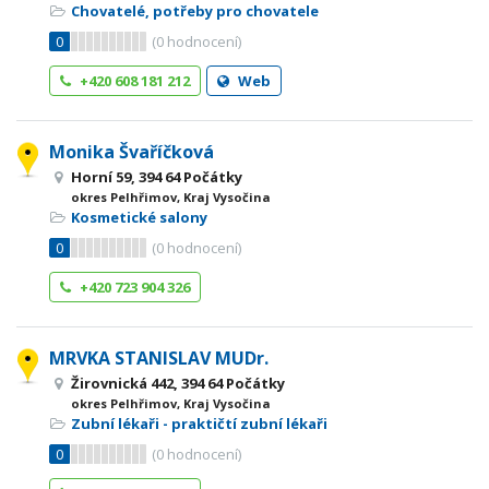
Chovatelé, potřeby pro chovatele
0
(
0
hodnocení)
+420 608 181 212
Web
Monika Švaříčková
Horní 59, 394 64 Počátky
okres Pelhřimov, Kraj Vysočina
Kosmetické salony
0
(
0
hodnocení)
+420 723 904 326
MRVKA STANISLAV MUDr.
Žirovnická 442, 394 64 Počátky
okres Pelhřimov, Kraj Vysočina
Zubní lékaři - praktičtí zubní lékaři
0
(
0
hodnocení)