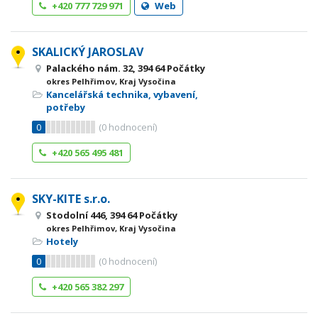
+420 777 729 971
Web
SKALICKÝ JAROSLAV
Palackého nám. 32, 394 64 Počátky
okres Pelhřimov, Kraj Vysočina
Kancelářská technika, vybavení,
potřeby
0
(
0
hodnocení)
+420 565 495 481
SKY-KITE s.r.o.
Stodolní 446, 394 64 Počátky
okres Pelhřimov, Kraj Vysočina
Hotely
0
(
0
hodnocení)
+420 565 382 297