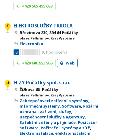
+420 565 495 687
ELEKTROSLUŽBY TRKOLA
Březinova 230, 394 64 Počátky
okres Pelhřimov, Kraj Vysočina
Elektronika
0
(
0
hodnocení)
+420 606 953 988
Web
ELZY Počátky spol. s r.o.
Žižkova 68, Počátky
okres Pelhřimov, Kraj Vysočina
Zabezpečovací zařízení a systémy
,
Informační systémy
,
Software
,
Požární
ochrana - zařízení, služby
,
Bezpečnostní služby a agentury
,
Satelitní antény a přijímače
,
Počítače -
software
,
Počítače - systémy a sítě
,
Elektroinstalace, elektroinstalační