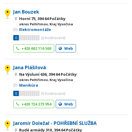
Jan Bouzek
Horní 75, 394 64 Počátky
okres Pelhřimov, Kraj Vysočina
Elektromontáže
0
(
0
hodnocení)
+420 602 116 500
Web
Jana Plášilová
Na Výsluní 636, 394 64 Počátky
okres Pelhřimov, Kraj Vysočina
Manikúra
0
(
0
hodnocení)
+420 724 273 954
Web
Jaromír Doležal - POHŘEBNÍ SLUŽBA
Rudé armády 310, 394 64 Počátky