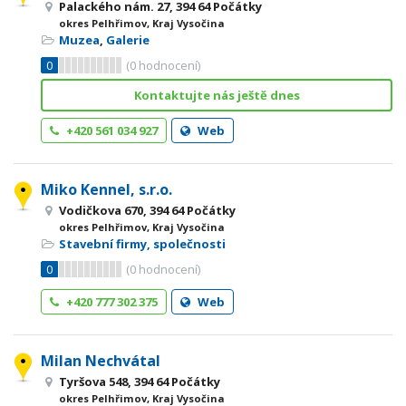
Palackého nám. 27, 394 64 Počátky
okres Pelhřimov, Kraj Vysočina
Muzea
,
Galerie
0
(
0
hodnocení)
Kontaktujte nás ještě dnes
+420 561 034 927
Web
Miko Kennel, s.r.o.
Vodičkova 670, 394 64 Počátky
okres Pelhřimov, Kraj Vysočina
Stavební firmy, společnosti
0
(
0
hodnocení)
+420 777 302 375
Web
Milan Nechvátal
Tyršova 548, 394 64 Počátky
okres Pelhřimov, Kraj Vysočina