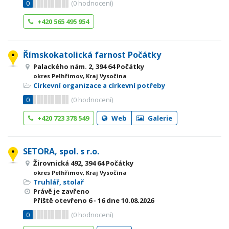
0
(
0
hodnocení)
+420 565 495 954
Římskokatolická farnost Počátky
Palackého nám. 2, 394 64 Počátky
okres Pelhřimov, Kraj Vysočina
Církevní organizace a církevní potřeby
0
(
0
hodnocení)
+420 723 378 549
Web
Galerie
SETORA, spol. s r.o.
Žirovnická 492, 394 64 Počátky
okres Pelhřimov, Kraj Vysočina
Truhlář, stolař
Právě je zavřeno
Příště otevřeno
6 - 16
dne 10.08.2026
0
(
0
hodnocení)