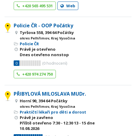
+420 565 495 531
Web
Policie ČR - OOP Počátky
Tyršova 558, 394 64 Počátky
okres Pelhřimov, Kraj Vysočina
Policie ČR
Právě je otevřeno
Dnes otevřeno nonstop
0
(
0
hodnocení)
+420 974 274 750
PŘIBYLOVÁ MILOSLAVA MUDr.
Horní 90, 394 64 Počátky
okres Pelhřimov, Kraj Vysočina
Praktičtí lékaři pro děti a dorost
Právě je zavřeno
Příště otevřeno
7:30 - 12:30
13 - 15
dne
10.08.2026