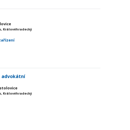
lovice
, Královéhradecký
zařízení
, advokátní
stolovice
, Královéhradecký