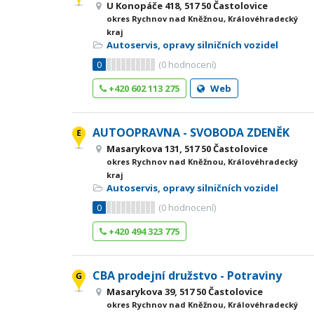
U Konopáče 418, 517 50 Častolovice
okres Rychnov nad Kněžnou, Královéhradecký
kraj
Autoservis, opravy silničních vozidel
0
(
0
hodnocení)
+420 602 113 275
Web
AUTOOPRAVNA - SVOBODA ZDENĚK
Masarykova 131, 517 50 Častolovice
okres Rychnov nad Kněžnou, Královéhradecký
kraj
Autoservis, opravy silničních vozidel
0
(
0
hodnocení)
+420 494 323 775
CBA prodejní družstvo - Potraviny
Masarykova 39, 517 50 Častolovice
okres Rychnov nad Kněžnou, Královéhradecký