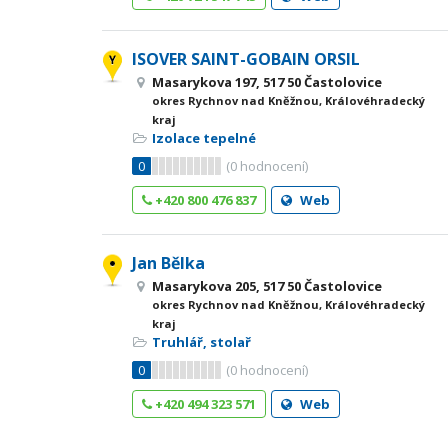
ISOVER SAINT-GOBAIN ORSIL
Masarykova 197, 517 50 Častolovice
okres Rychnov nad Kněžnou, Královéhradecký
kraj
Izolace tepelné
0
(
0
hodnocení)
+420 800 476 837
Web
Jan Bělka
Masarykova 205, 517 50 Častolovice
okres Rychnov nad Kněžnou, Královéhradecký
kraj
Truhlář, stolař
0
(
0
hodnocení)
+420 494 323 571
Web