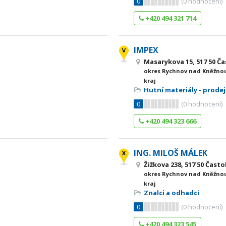
0
(
0
hodnocení)
+420 494 321 714
IMPEX
Masarykova 15, 517 50 Ča
okres Rychnov nad Kněžnou
kraj
Hutní materiály - prodej
0
(
0
hodnocení)
+420 494 323 666
ING. MILOŠ MÁLEK
Žižkova 238, 517 50 Často
okres Rychnov nad Kněžnou
kraj
Znalci a odhadci
0
(
0
hodnocení)
+420 494 323 545