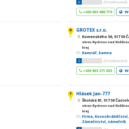
0
(
0
hodnocení)
+420 603 486 719
W
GROTEX s.r.o.
Komenského 56, 517 50 Č
okres Rychnov nad Kněžnou
kraj
Kamnář, kamna
0
(
0
hodnocení)
+420 603 271 633
W
Hlásek Jan-777
Školská 81, 517 50 Častol
okres Rychnov nad Kněžnou
kraj
Firma
,
Kovoobráběčství,
Zámečnictví, zámečník