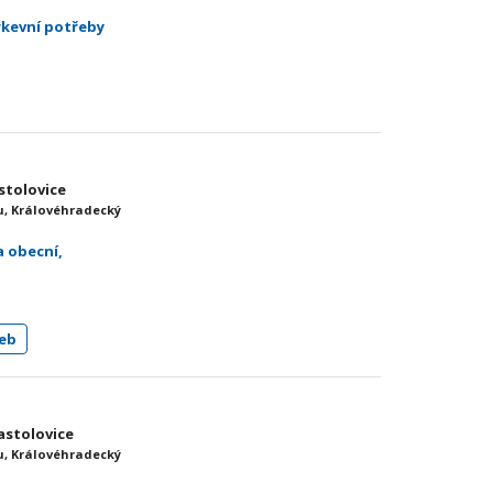
írkevní potřeby
stolovice
, Královéhradecký
a obecní,
eb
astolovice
, Královéhradecký