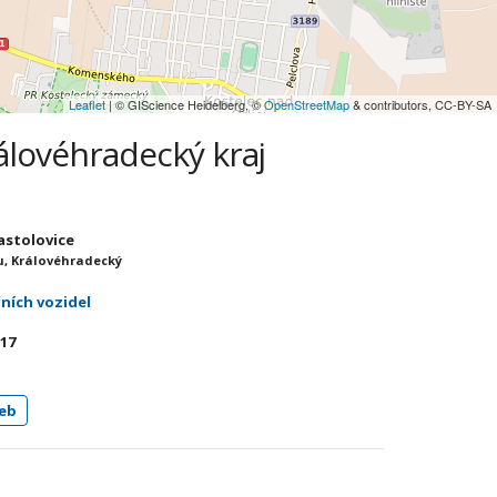
Leaflet
| © GIScience Heidelberg, ©
OpenStreetMap
& contributors, CC-BY-SA
álovéhradecký kraj
astolovice
, Královéhradecký
čních vozidel
 17
eb