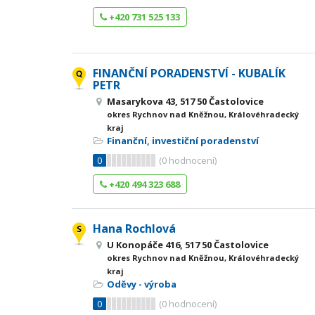
+420 731 525 133
FINANČNÍ PORADENSTVÍ - KUBALÍK
PETR
Masarykova 43, 517 50 Častolovice
okres Rychnov nad Kněžnou, Královéhradecký
kraj
Finanční, investiční poradenství
0
(
0
hodnocení)
+420 494 323 688
Hana Rochlová
U Konopáče 416, 517 50 Častolovice
okres Rychnov nad Kněžnou, Královéhradecký
kraj
Oděvy - výroba
0
(
0
hodnocení)