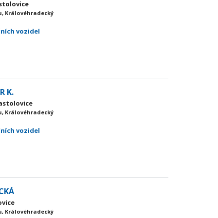
astolovice
, Královéhradecký
čních vozidel
 K.
astolovice
, Královéhradecký
čních vozidel
ICKÁ
ovice
, Královéhradecký