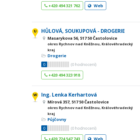
+420 494 321 762
Web
HŮLOVÁ, SOUKUPOVÁ - DROGERIE
Masarykova 56, 517 50 Častolovice
okres Rychnov nad Kněžnou, Královéhradecký
kraj
Drogerie
0
(
0
hodnocení)
+420 494 323 918
Ing. Lenka Kerhartová
Mírová 357, 517 50 Častolovice
okres Rychnov nad Kněžnou, Královéhradecký
kraj
Půjčovny
0
(
0
hodnocení)
+420 724 547 743
Web