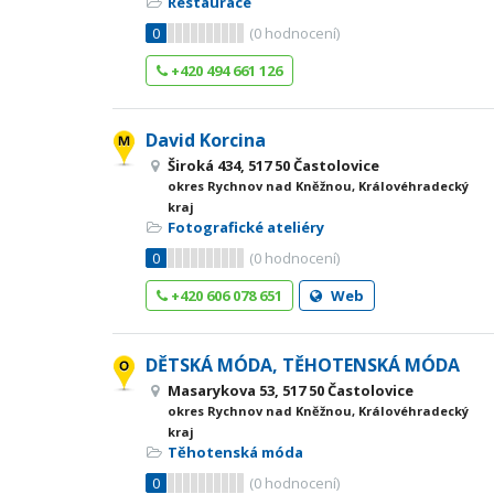
Restaurace
0
(
0
hodnocení)
+420 494 661 126
David Korcina
Široká 434, 517 50 Častolovice
okres Rychnov nad Kněžnou, Královéhradecký
kraj
Fotografické ateliéry
0
(
0
hodnocení)
+420 606 078 651
Web
DĚTSKÁ MÓDA, TĚHOTENSKÁ MÓDA
Masarykova 53, 517 50 Častolovice
okres Rychnov nad Kněžnou, Královéhradecký
kraj
Těhotenská móda
0
(
0
hodnocení)