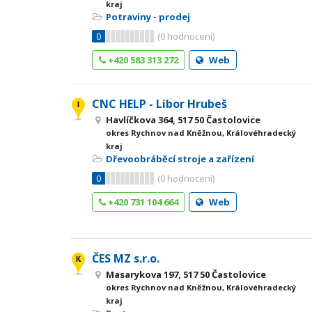
kraj
Potraviny - prodej
0
(
0
hodnocení)
+420 583 313 272
Web
CNC HELP - Libor Hrubeš
Havlíčkova 364, 517 50 Častolovice
okres Rychnov nad Kněžnou, Královéhradecký
kraj
Dřevoobráběcí stroje a zařízení
0
(
0
hodnocení)
+420 731 104 664
Web
ČES MZ s.r.o.
Masarykova 197, 517 50 Častolovice
okres Rychnov nad Kněžnou, Královéhradecký
kraj