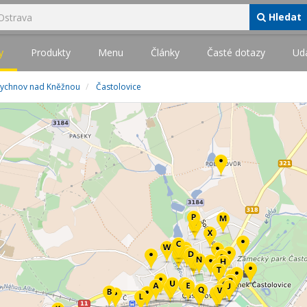
Hledat
y
Produkty
Menu
Články
Časté dotazy
Udá
Rychnov nad Kněžnou
Častolovice