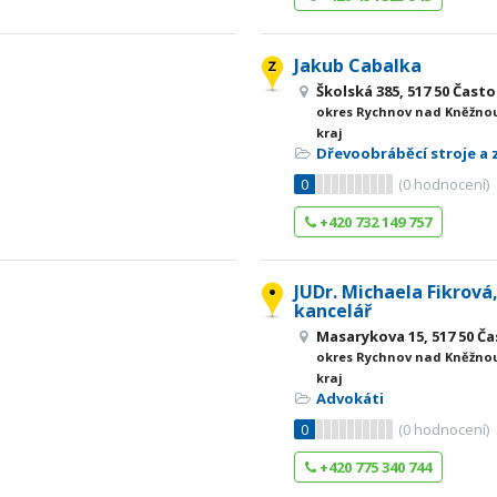
Jakub Cabalka
Školská 385, 517 50 Často
okres Rychnov nad Kněžnou
kraj
Dřevoobráběcí stroje a 
0
(
0
hodnocení)
+420 732 149 757
JUDr. Michaela Fikrová
kancelář
Masarykova 15, 517 50 Ča
okres Rychnov nad Kněžnou
kraj
Advokáti
0
(
0
hodnocení)
+420 775 340 744