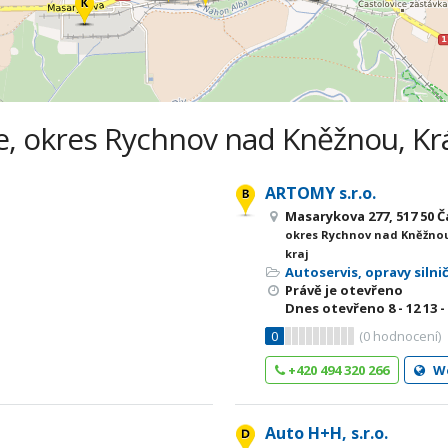
ce, okres Rychnov nad Kněžnou, Kr
ARTOMY s.r.o.
Masarykova 277, 517 50 Č
okres Rychnov nad Kněžnou
kraj
Autoservis, opravy silni
Právě je otevřeno
Dnes otevřeno
8 - 12
13 -
0
(
0
hodnocení)
+420 494 320 266
W
Auto H+H, s.r.o.