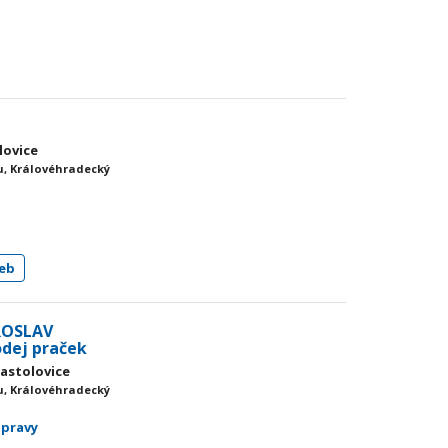
lovice
, Královéhradecký
eb
ROSLAV
odej praček
Častolovice
, Královéhradecký
opravy