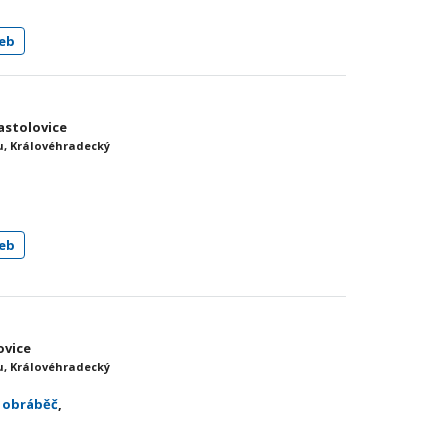
eb
astolovice
, Královéhradecký
eb
ovice
, Královéhradecký
 obráběč
,