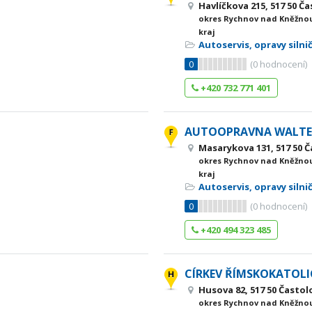
Havlíčkova 215, 517 50 Č
okres Rychnov nad Kněžnou
kraj
Autoservis, opravy silni
0
(
0
hodnocení)
+420 732 771 401
AUTOOPRAVNA WALTER
Masarykova 131, 517 50 Č
okres Rychnov nad Kněžnou
kraj
Autoservis, opravy silni
0
(
0
hodnocení)
+420 494 323 485
CÍRKEV ŘÍMSKOKATOL
Husova 82, 517 50 Častol
okres Rychnov nad Kněžnou