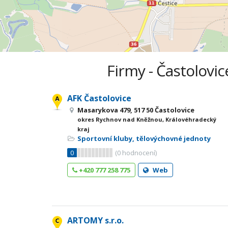
Firmy - Častolovi
AFK Častolovice
Masarykova 479, 517 50 Častolovice
okres Rychnov nad Kněžnou, Královéhradecký
kraj
Sportovní kluby, tělovýchovné jednoty
0
(
0
hodnocení)
+420 777 258 775
Web
ARTOMY s.r.o.