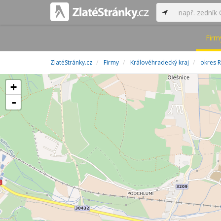
Firm
ZlatéStránky.cz
Firmy
Královéhradecký kraj
okres 
+
-