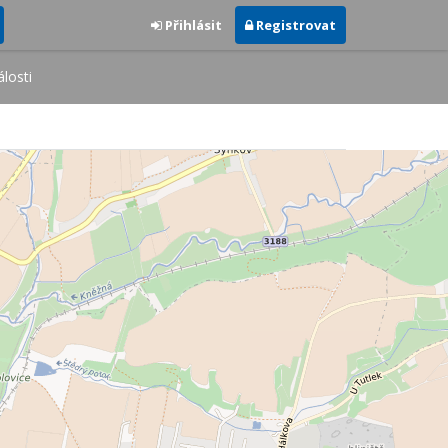
Přihlásit
Registrovat
losti