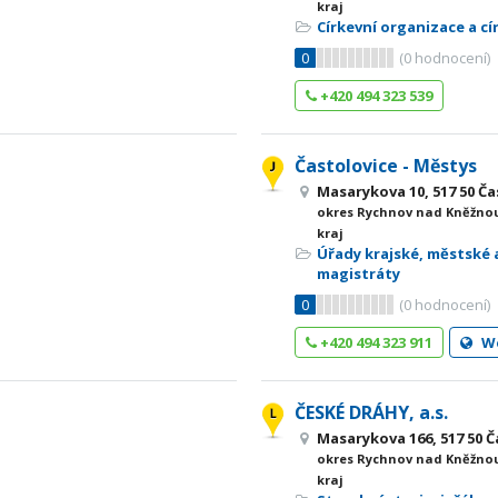
kraj
Církevní organizace a c
0
(
0
hodnocení)
+420 494 323 539
Častolovice - Městys
Masarykova 10, 517 50 Ča
okres Rychnov nad Kněžnou
kraj
Úřady krajské, městské 
magistráty
0
(
0
hodnocení)
+420 494 323 911
W
ČESKÉ DRÁHY, a.s.
Masarykova 166, 517 50 Č
okres Rychnov nad Kněžnou
kraj