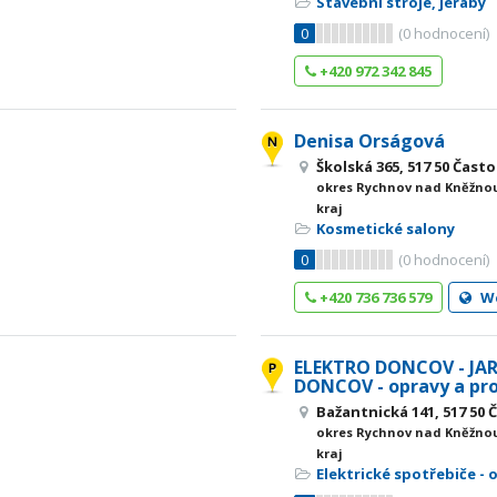
Stavební stroje, jeřáby
0
(
0
hodnocení)
+420 972 342 845
Denisa Orságová
Školská 365, 517 50 Často
okres Rychnov nad Kněžnou
kraj
Kosmetické salony
0
(
0
hodnocení)
+420 736 736 579
W
ELEKTRO DONCOV - JA
DONCOV - opravy a pr
Bažantnická 141, 517 50 
okres Rychnov nad Kněžnou
kraj
Elektrické spotřebiče - 