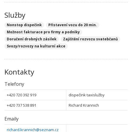
Služby
Nonstop dispečink
Přistavení vozu do 20 min.
Možnost fakturace pro firmy a podniky
Doručení drobných zásilek
Zajištění rozvozu svatebčanů
Svozy/rozvozy na kulturní akce
Kontakty
Telefony
+420 720 392 919
dispečink taxislužby
+420 737 538 891
Richard Krannich
Emaily
richard.krannich@seznam.cz