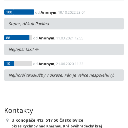
100
od
Anonym
, 19.10.2022 23:04
Super, děkuji Pavlína
88
od
Anonym
, 11.03.2021 12:55
Nejlepší taxi! 💋
10
od
Anonym
, 21.06.2020 11:33
Nejhorší taxislužby v okrese. Pán je velice nespolehlivý.
Kontakty
U Konopáče 413, 517 50 Častolovice
okres Rychnov nad Kněžnou, Královéhradecký kraj