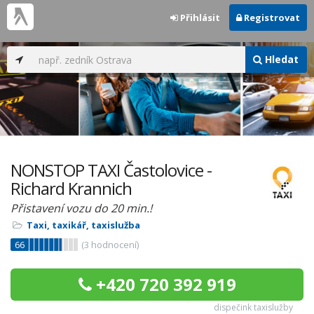
Přihlásit
Registrovat
Hledat
NONSTOP TAXI Častolovice -
Richard Krannich
Přistavení vozu do 20 min.!
Taxi, taxikář, taxislužba
66
(
3
hodnocení)
+420 720 392 919
dispečink taxislužby