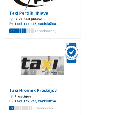
Taxi Pertlík Jihlava
Luka nad Jihlavou
Taxi, taxikář, taxislužba
56
(
7
hodnocení)
Taxi Hromek Prostějov
Prostějov
Taxi, taxikář, taxislužba
0
(
0
hodnocení)