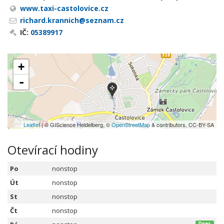
www.taxi-castolovice.cz
richard.krannich@seznam.cz
IČ:
05389917
+
-
Leaflet
| © GIScience Heidelberg, ©
OpenStreetMap
& contributors, CC-BY-SA
Otevírací hodiny
Po
nonstop
Út
nonstop
St
nonstop
Čt
nonstop
Dnes