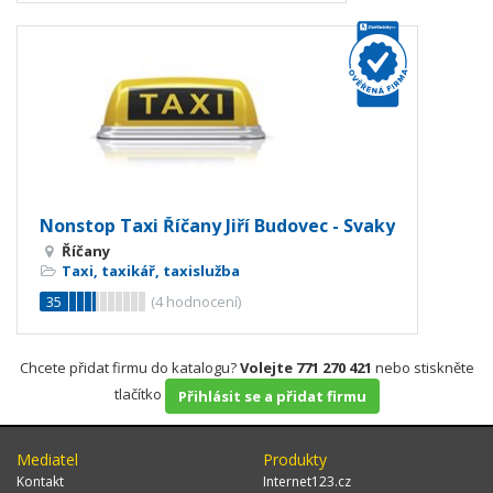
Nonstop Taxi Říčany Jiří Budovec - Svaky
Říčany
Taxi, taxikář, taxislužba
35
(
4
hodnocení)
Chcete přidat firmu do katalogu?
Volejte 771 270 421
nebo stiskněte
tlačítko
Přihlásit se a přidat firmu
Mediatel
Produkty
Kontakt
Internet123.cz