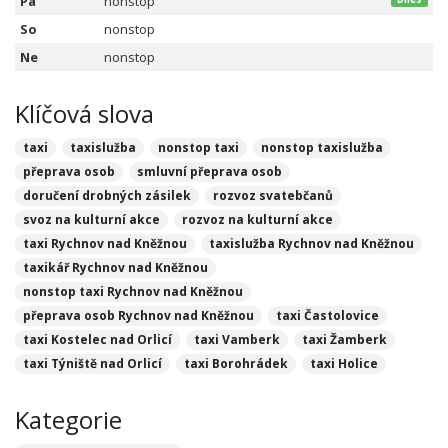
Pá
nonstop
So
nonstop
Ne
nonstop
Klíčová slova
taxi
taxislužba
nonstop taxi
nonstop taxislužba
přeprava osob
smluvní přeprava osob
doručení drobných zásilek
rozvoz svatebčanů
svoz na kulturní akce
rozvoz na kulturní akce
taxi Rychnov nad Kněžnou
taxislužba Rychnov nad Kněžnou
taxikář Rychnov nad Kněžnou
nonstop taxi Rychnov nad Kněžnou
přeprava osob Rychnov nad Kněžnou
taxi Častolovice
taxi Kostelec nad Orlicí
taxi Vamberk
taxi Žamberk
taxi Týniště nad Orlicí
taxi Borohrádek
taxi Holice
Kategorie