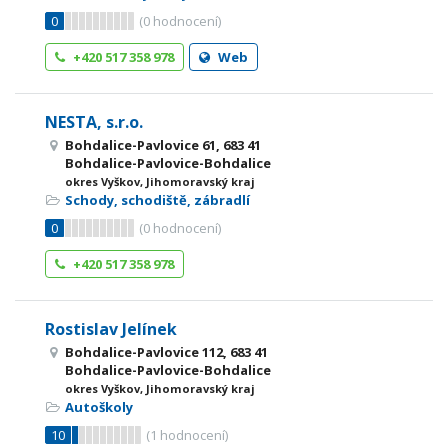
0
(
0
hodnocení)
+420 517 358 978
Web
NESTA, s.r.o.
Bohdalice-Pavlovice 61, 683 41
Bohdalice-Pavlovice-Bohdalice
okres Vyškov, Jihomoravský kraj
Schody, schodiště, zábradlí
0
(
0
hodnocení)
+420 517 358 978
Rostislav Jelínek
Bohdalice-Pavlovice 112, 683 41
Bohdalice-Pavlovice-Bohdalice
okres Vyškov, Jihomoravský kraj
Autoškoly
10
(
1
hodnocení)