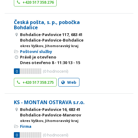
+420 517 358 276
Česká pošta, s. p., pobočka
Bohdalice
Bohdalice-Pavlovice 117, 683 41
Bohdalice-Pavlovice-Bohdalice
okres Vyškov, Jihomoravský kraj
Poštovní služby
Právě je otevřeno
Dnes otevřeno
8 - 11:30
13 - 15
0
(
0
hodnocení)
+420 517 358 275
Web
KS - MONTAN OSTRAVA s.r.o.
Bohdalice-Pavlovice 16, 683 41
Bohdalice-Pavlovice-Manerov
okres Vyškov, Jihomoravský kraj
Firma
0
(
0
hodnocení)