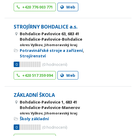
+420 776 003 771
Web
STROJÍRNY BOHDALICE a.s.
Bohdalice-Pavlovice 63, 683 41
Bohdalice-Pavlovice-Bohdalice
okres Vyškov, Jihomoravský kraj
Potravinářské stroje a zařízení
,
Strojírenství
0
(
0
hodnocení)
+420 517 359 094
Web
ZÁKLADNÍ ŠKOLA
Bohdalice-Pavlovice 1, 683 41
Bohdalice-Pavlovice-Manerov
okres Vyškov, Jihomoravský kraj
Školy základní
0
(
0
hodnocení)