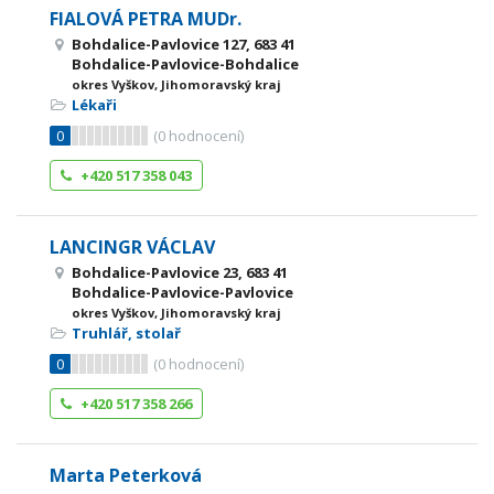
FIALOVÁ PETRA MUDr.
Bohdalice-Pavlovice 127, 683 41
Bohdalice-Pavlovice-Bohdalice
okres Vyškov, Jihomoravský kraj
Lékaři
0
(
0
hodnocení)
+420 517 358 043
LANCINGR VÁCLAV
Bohdalice-Pavlovice 23, 683 41
Bohdalice-Pavlovice-Pavlovice
okres Vyškov, Jihomoravský kraj
Truhlář, stolař
0
(
0
hodnocení)
+420 517 358 266
Marta Peterková