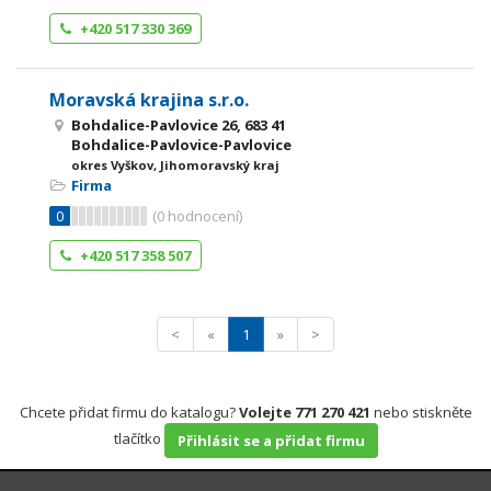
+420 517 330 369
Moravská krajina s.r.o.
Bohdalice-Pavlovice 26, 683 41
Bohdalice-Pavlovice-Pavlovice
okres Vyškov, Jihomoravský kraj
Firma
0
(
0
hodnocení)
+420 517 358 507
<
«
1
»
>
Chcete přidat firmu do katalogu?
Volejte 771 270 421
nebo stiskněte
tlačítko
Přihlásit se a přidat firmu