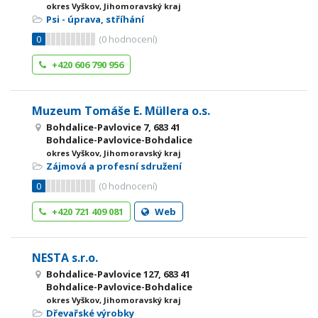
okres Vyškov, Jihomoravský kraj
Psi - úprava, stříhání
0
(
0
hodnocení)
+420 606 790 956
Muzeum Tomáše E. Müllera o.s.
Bohdalice-Pavlovice 7, 683 41
Bohdalice-Pavlovice-Bohdalice
okres Vyškov, Jihomoravský kraj
Zájmová a profesní sdružení
0
(
0
hodnocení)
+420 721 409 081
Web
NESTA s.r.o.
Bohdalice-Pavlovice 127, 683 41
Bohdalice-Pavlovice-Bohdalice
okres Vyškov, Jihomoravský kraj
Dřevařské výrobky