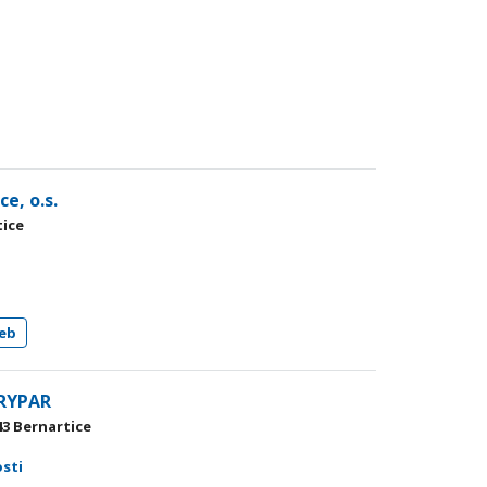
e, o.s.
tice
eb
ARYPAR
43 Bernartice
osti