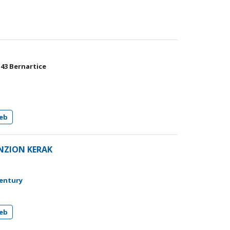
 43 Bernartice
eb
NZION KERAK
gentury
eb