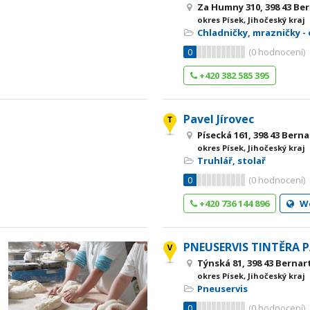
Za Humny 310, 398 43 Be
okres Písek, Jihočeský kraj
Chladničky, mrazničky -
0
(
0
hodnocení)
+420 382 585 395
Pavel Jírovec
Písecká 161, 398 43 Berna
okres Písek, Jihočeský kraj
Truhlář, stolař
0
(
0
hodnocení)
+420 736 144 896
W
PNEUSERVIS TINTĚRA 
Týnská 81, 398 43 Bernar
okres Písek, Jihočeský kraj
Pneuservis
0
(
0
hodnocení)