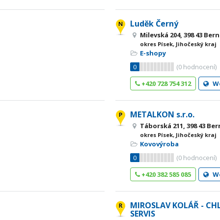
Luděk Černý
Milevská 204, 398 43 Ber
okres Písek, Jihočeský kraj
E-shopy
0
(
0
hodnocení)
+420 728 754 312
W
METALKON s.r.o.
Táborská 211, 398 43 Ber
okres Písek, Jihočeský kraj
Kovovýroba
0
(
0
hodnocení)
+420 382 585 085
W
MIROSLAV KOLÁŘ - CH
SERVIS