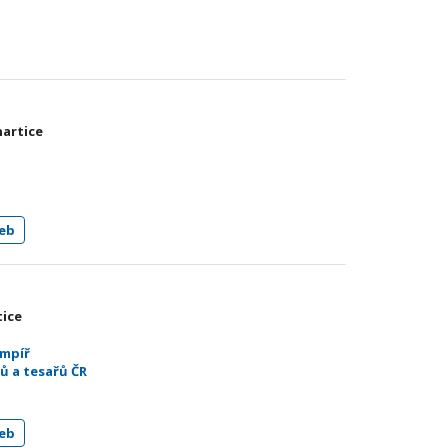
nartice
eb
tice
empíř
ů a tesařů ČR
eb