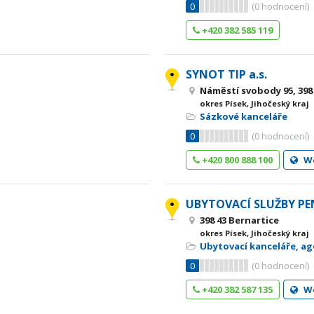
0
(
0
hodnocení)
+420 382 585 119
SYNOT TIP a.s.
Náměstí svobody 95, 398
okres Písek, Jihočeský kraj
Sázkové kanceláře
0
(
0
hodnocení)
+420 800 888 100
W
UBYTOVACÍ SLUŽBY PE
398 43 Bernartice
okres Písek, Jihočeský kraj
Ubytovací kanceláře, a
0
(
0
hodnocení)
+420 382 587 135
W