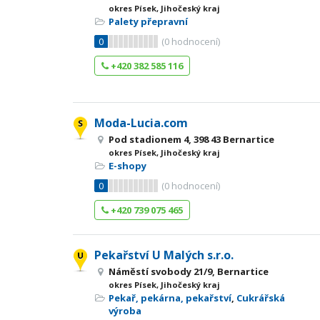
okres Písek, Jihočeský kraj
Palety přepravní
0
(
0
hodnocení)
+420 382 585 116
Moda-Lucia.com
Pod stadionem 4, 398 43 Bernartice
okres Písek, Jihočeský kraj
E-shopy
0
(
0
hodnocení)
+420 739 075 465
Pekařství U Malých s.r.o.
Náměstí svobody 21/9, Bernartice
okres Písek, Jihočeský kraj
Pekař, pekárna, pekařství
,
Cukrářská
výroba