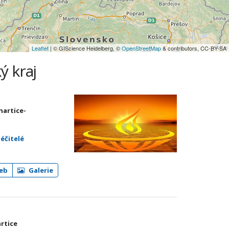
Leaflet
| © GIScience Heidelberg, ©
OpenStreetMap
& contributors, CC-BY-SA
ý kraj
nartice-
léčitelé
eb
Galerie
artice