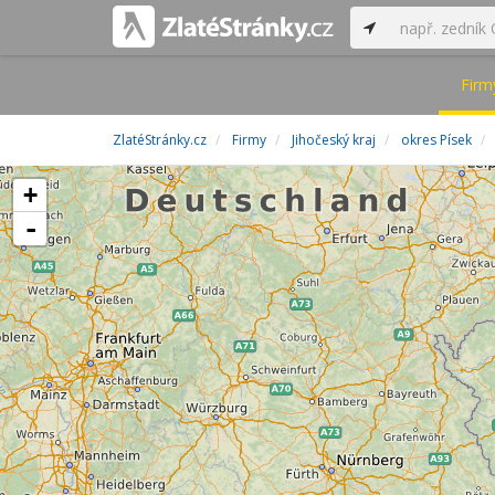
Firm
ZlatéStránky.cz
Firmy
Jihočeský kraj
okres Písek
+
-