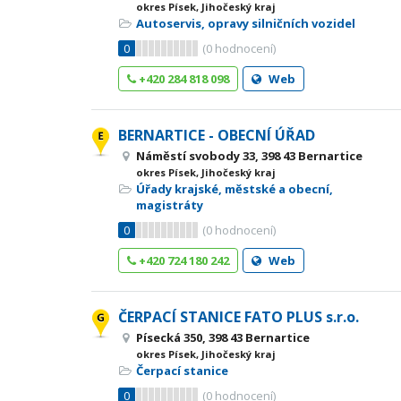
okres Písek, Jihočeský kraj
Autoservis, opravy silničních vozidel
0
(
0
hodnocení)
+420 284 818 098
Web
BERNARTICE - OBECNÍ ÚŘAD
Náměstí svobody 33, 398 43 Bernartice
okres Písek, Jihočeský kraj
Úřady krajské, městské a obecní,
magistráty
0
(
0
hodnocení)
+420 724 180 242
Web
ČERPACÍ STANICE FATO PLUS s.r.o.
Písecká 350, 398 43 Bernartice
okres Písek, Jihočeský kraj
Čerpací stanice
0
(
0
hodnocení)