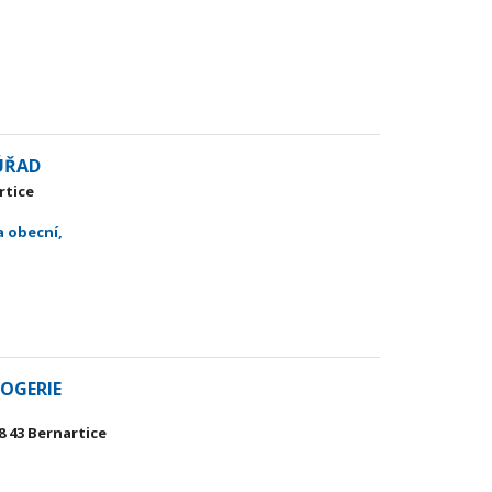
 ÚŘAD
rtice
a obecní,
OGERIE
8 43 Bernartice