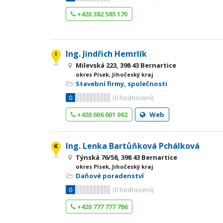
+420 382 585 170
Ing. Jindřich Hemrlík
Milevská 223, 398 43 Bernartice
okres Písek, Jihočeský kraj
Stavební firmy, společnosti
0
(
0
hodnocení)
+420 606 601 062
Web
Ing. Lenka Bartůňková Pchálková
Týnská 76/58, 398 43 Bernartice
okres Písek, Jihočeský kraj
Daňové poradenství
0
(
0
hodnocení)
+420 777 777 786