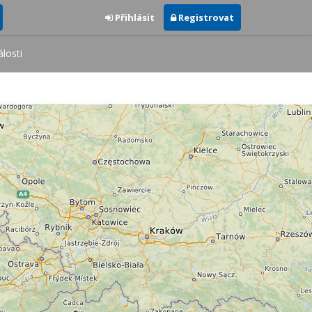
Přihlásit
Registrovat
losti