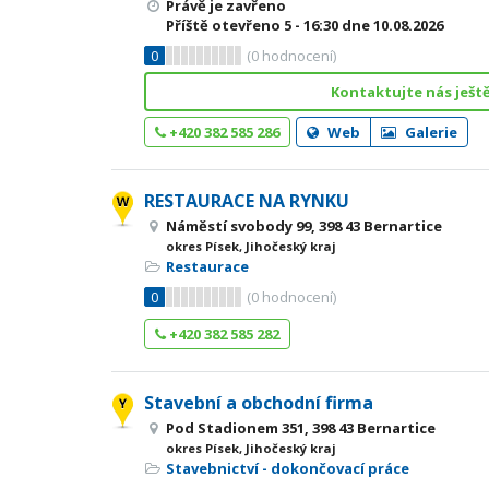
Právě je zavřeno
Příště otevřeno
5 - 16:30
dne 10.08.2026
0
(
0
hodnocení)
Kontaktujte nás ješt
+420 382 585 286
Web
Galerie
RESTAURACE NA RYNKU
Náměstí svobody 99, 398 43 Bernartice
okres Písek, Jihočeský kraj
Restaurace
0
(
0
hodnocení)
+420 382 585 282
Stavební a obchodní firma
Pod Stadionem 351, 398 43 Bernartice
okres Písek, Jihočeský kraj
Stavebnictví - dokončovací práce