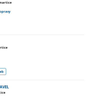
rnartice
 opravy
rtice
eb
PAVEL
tice