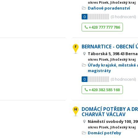
okres Písek, Jihočeský kraj
Daňové poradenství
0
(
0
hodnocení)
+420 777 777 786
BERNARTICE - OBECNÍ
Táborská 5, 398 43 Berna
okres Písek, Jihočeský kraj
Úřady krajské, městské 
magistráty
0
(
0
hodnocení)
+420 382 585 160
DOMÁCÍ POTŘEBY A DR
CHARVÁT VÁCLAV
Náměstí svobody 100, 39
okres Písek, Jihočeský kraj
Domácí potřeby