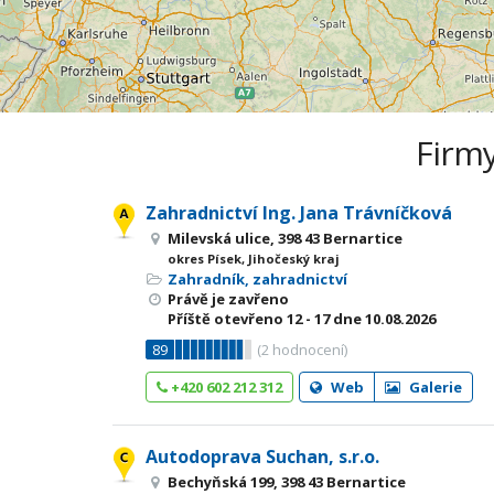
Firmy
Zahradnictví Ing. Jana Trávníčková
Milevská ulice, 398 43 Bernartice
okres Písek, Jihočeský kraj
Zahradník, zahradnictví
Právě je zavřeno
Příště otevřeno
12 - 17
dne 10.08.2026
89
(
2
hodnocení)
+420 602 212 312
Web
Galerie
Autodoprava Suchan, s.r.o.
Bechyňská 199, 398 43 Bernartice