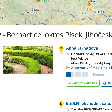
 - Bernartice, okres Písek, Jihočesk
Anna Strnadová
Bernartice 47, 398 43 Ber
Jestřebice
okres Písek, Jihočeský kraj
Alternativní medicína a 
0
(
0
hodnocení)
+420 737 493 002
W
B.E.R.N. obchodní, s.r.o.
Týnská 89/9, 398 43 Bern