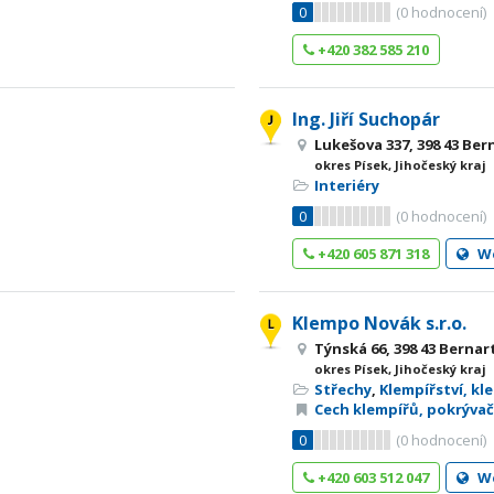
0
(
0
hodnocení)
+420 382 585 210
Ing. Jiří Suchopár
Lukešova 337, 398 43 Ber
okres Písek, Jihočeský kraj
Interiéry
0
(
0
hodnocení)
+420 605 871 318
W
Klempo Novák s.r.o.
Týnská 66, 398 43 Bernar
okres Písek, Jihočeský kraj
Střechy
,
Klempířství, kl
Cech klempířů, pokrývač
0
(
0
hodnocení)
+420 603 512 047
W