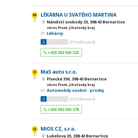
LÉKÁRNA U SVATÉHO MARTINA
Náměstí svobody 33, 398 43 Bernartice
okres Písek, Jihočeský kraj
Lékárny
0
(
0
hodnocení)
+420 382 585 225
MaS auto s.r.o.
Písecká 350, 398 43 Bernartice
okres Písek, Jihočeský kraj
Automobily osobní - prodej
0
(
0
hodnocení)
+420 382 585 278
MIOS CZ, s.r.o.
Lukešova 35, 398 43 Bernartice