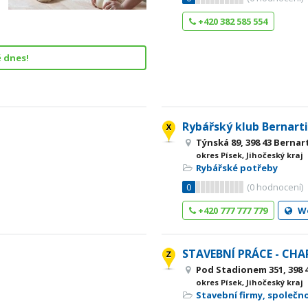
+420 382 585 554
ě dnes!
Rybářský klub Bernartic
Týnská 89, 398 43 Bernar
okres Písek, Jihočeský kraj
Rybářské potřeby
0
(
0
hodnocení)
+420 777 777 779
W
STAVEBNÍ PRÁCE - CH
Pod Stadionem 351, 398 
okres Písek, Jihočeský kraj
Stavební firmy, společn