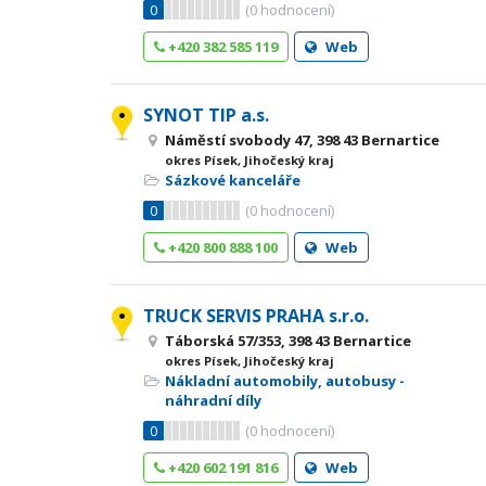
0
(
0
hodnocení)
+420 382 585 119
Web
SYNOT TIP a.s.
Náměstí svobody 47, 398 43 Bernartice
okres Písek, Jihočeský kraj
Sázkové kanceláře
0
(
0
hodnocení)
+420 800 888 100
Web
TRUCK SERVIS PRAHA s.r.o.
Táborská 57/353, 398 43 Bernartice
okres Písek, Jihočeský kraj
Nákladní automobily, autobusy -
náhradní díly
0
(
0
hodnocení)
+420 602 191 816
Web