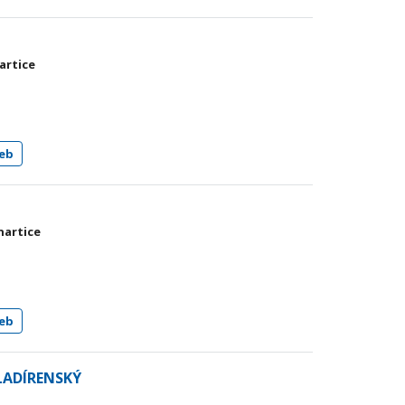
nartice
eb
nartice
eb
LADÍRENSKÝ