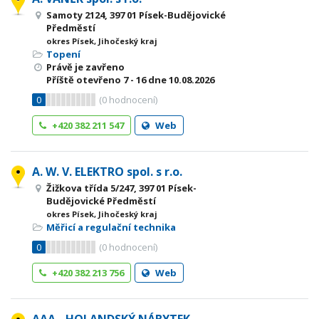
Samoty 2124, 397 01 Písek-Budějovické
Předměstí
okres Písek, Jihočeský kraj
Topení
Právě je zavřeno
Příště otevřeno
7 - 16
dne 10.08.2026
0
(
0
hodnocení)
+420 382 211 547
Web
A. W. V. ELEKTRO spol. s r.o.
Žižkova třída 5/247, 397 01 Písek-
Budějovické Předměstí
okres Písek, Jihočeský kraj
Měřicí a regulační technika
0
(
0
hodnocení)
+420 382 213 756
Web