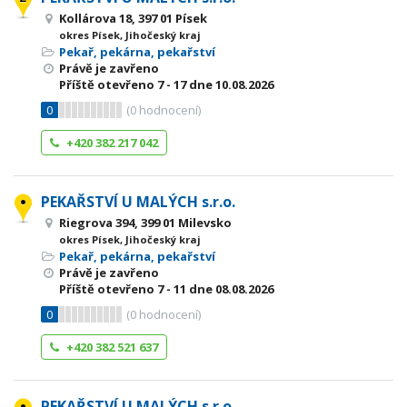
Kollárova 18, 397 01 Písek
okres Písek, Jihočeský kraj
Pekař, pekárna, pekařství
Právě je zavřeno
Příště otevřeno
7 - 17
dne 10.08.2026
0
(
0
hodnocení)
+420 382 217 042
PEKAŘSTVÍ U MALÝCH s.r.o.
Riegrova 394, 399 01 Milevsko
okres Písek, Jihočeský kraj
Pekař, pekárna, pekařství
Právě je zavřeno
Příště otevřeno
7 - 11
dne 08.08.2026
0
(
0
hodnocení)
+420 382 521 637
PEKAŘSTVÍ U MALÝCH s.r.o.