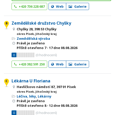
+420 736 228 687
Web
Galerie
Zemědělské družstvo Chyšky
Chyšky 28, 398 53 Chyšky
okres Písek, Jihočeský kraj
Zemědělská výroba
Právě je zavřeno
Příště otevřeno
7 - 17
dne 08.08.2026
0
(
0
hodnocení)
+420 382 591 250
Web
Galerie
Lékárna U Floriana
Havlíčkovo náměstí 87, 397 01 Písek
okres Písek, Jihočeský kraj
Léčiva, léky
,
Lékárny
Právě je zavřeno
Příště otevřeno
8 - 12
dne 08.08.2026
0
(
0
hodnocení)