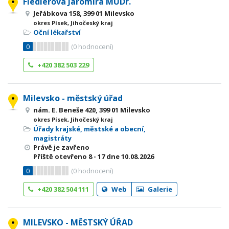
Fiedlerová Jaromíra MUDr.
Jeřábkova 158, 399 01 Milevsko
okres Písek, Jihočeský kraj
Oční lékařství
0
(
0
hodnocení)
+420 382 503 229
Milevsko - městský úřad
nám. E. Beneše 420, 399 01 Milevsko
okres Písek, Jihočeský kraj
Úřady krajské, městské a obecní,
magistráty
Právě je zavřeno
Příště otevřeno
8 - 17
dne 10.08.2026
0
(
0
hodnocení)
+420 382 504 111
Web
Galerie
MILEVSKO - MĚSTSKÝ ÚŘAD