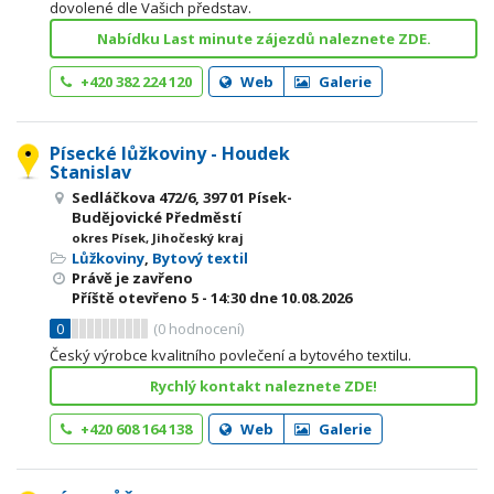
dovolené dle Vašich představ.
Nabídku Last minute zájezdů naleznete ZDE.
+420 382 224 120
Web
Galerie
Písecké lůžkoviny - Houdek
Stanislav
Sedláčkova 472/6, 397 01 Písek-
Budějovické Předměstí
okres Písek, Jihočeský kraj
Lůžkoviny
,
Bytový textil
Právě je zavřeno
Příště otevřeno
5 - 14:30
dne 10.08.2026
0
(
0
hodnocení)
Český výrobce kvalitního povlečení a bytového textilu.
Rychlý kontakt naleznete ZDE!
+420 608 164 138
Web
Galerie