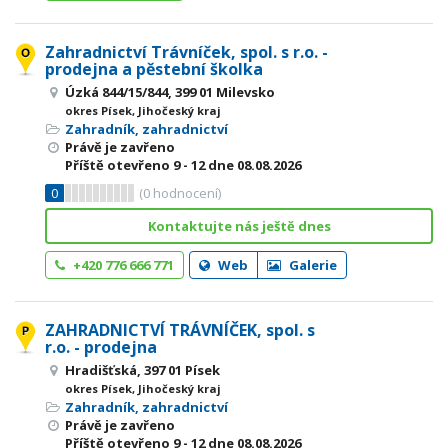
Zahradnictví Trávníček, spol. s r.o. -
prodejna a pěstební školka
Úzká 844/15/844, 399 01 Milevsko
okres Písek, Jihočeský kraj
Zahradník, zahradnictví
Právě je zavřeno
Příště otevřeno
9 - 12
dne 08.08.2026
0
(
0
hodnocení)
Kontaktujte nás ještě dnes
+420 776 666 771
Web
Galerie
ZAHRADNICTVÍ TRÁVNÍČEK, spol. s
r.o. - prodejna
Hradišťská, 397 01 Písek
okres Písek, Jihočeský kraj
Zahradník, zahradnictví
Právě je zavřeno
Příště otevřeno
9 - 12
dne 08.08.2026