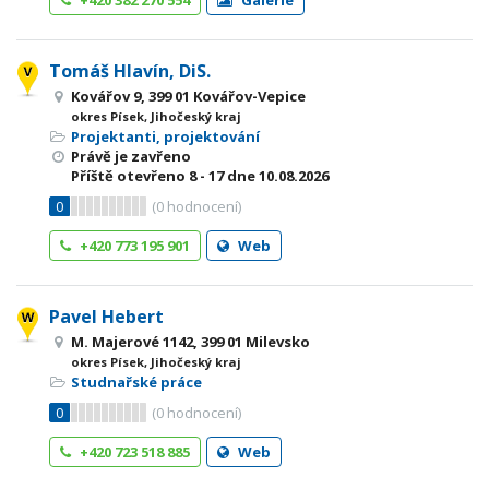
+420 382 270 554
Galerie
Tomáš Hlavín, DiS.
Kovářov 9, 399 01 Kovářov-Vepice
okres Písek, Jihočeský kraj
Projektanti, projektování
Právě je zavřeno
Příště otevřeno
8 - 17
dne 10.08.2026
0
(
0
hodnocení)
+420 773 195 901
Web
Pavel Hebert
M. Majerové 1142, 399 01 Milevsko
okres Písek, Jihočeský kraj
Studnařské práce
0
(
0
hodnocení)
+420 723 518 885
Web