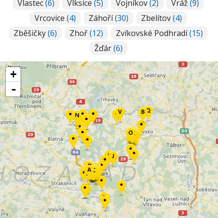
Vlastec
(6)
Vlksice
(5)
Vojníkov
(2)
Vráž
(9)
Vrcovice
(4)
Záhoří
(30)
Zbelítov
(4)
Zběšičky
(6)
Zhoř
(12)
Zvíkovské Podhradí
(15)
Žďár
(6)
+
-