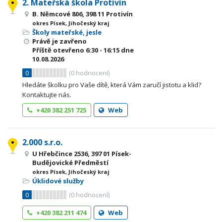
2. Mateřská škola Protivín
B. Němcové 806, 398 11 Protivín
okres Písek, Jihočeský kraj
Školy mateřské, jesle
Právě je zavřeno
Příště otevřeno
6:30 - 16:15
dne
10.08.2026
0
(
0
hodnocení)
Hledáte školku pro Vaše dítě, která Vám zaručí jistotu a klid?
Kontaktujte nás.
+420 382 251 725
Web
2.000 s.r.o.
U Hřebčince 2536, 397 01 Písek-
Budějovické Předměstí
okres Písek, Jihočeský kraj
Úklidové služby
0
(
0
hodnocení)
+420 382 211 474
Web