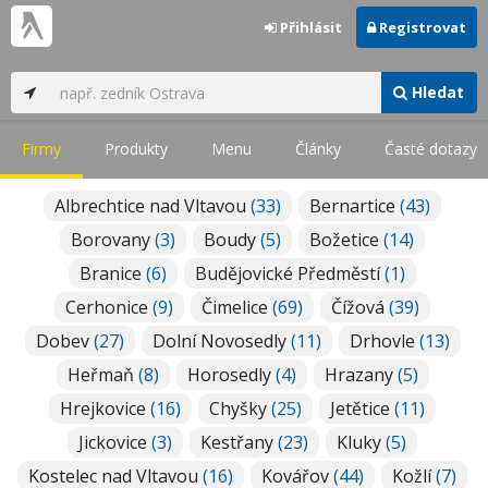
Přihlásit
Registrovat
Hledat
Firmy
Produkty
Menu
Články
Časté dotazy
Albrechtice nad Vltavou
(33)
Bernartice
(43)
Borovany
(3)
Boudy
(5)
Božetice
(14)
Branice
(6)
Budějovické Předměstí
(1)
Cerhonice
(9)
Čimelice
(69)
Čížová
(39)
Dobev
(27)
Dolní Novosedly
(11)
Drhovle
(13)
Heřmaň
(8)
Horosedly
(4)
Hrazany
(5)
Hrejkovice
(16)
Chyšky
(25)
Jetětice
(11)
Jickovice
(3)
Kestřany
(23)
Kluky
(5)
Kostelec nad Vltavou
(16)
Kovářov
(44)
Kožlí
(7)