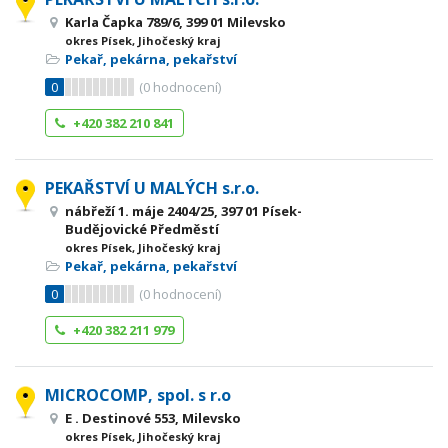
Karla Čapka 789/6, 399 01 Milevsko
okres Písek, Jihočeský kraj
Pekař, pekárna, pekařství
0
(
0
hodnocení)
+420 382 210 841
PEKAŘSTVÍ U MALÝCH s.r.o.
nábřeží 1. máje 2404/25, 397 01 Písek-
Budějovické Předměstí
okres Písek, Jihočeský kraj
Pekař, pekárna, pekařství
0
(
0
hodnocení)
+420 382 211 979
MICROCOMP, spol. s r.o
E . Destinové 553, Milevsko
okres Písek, Jihočeský kraj