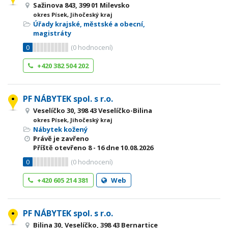
Sažinova 843, 399 01 Milevsko
okres Písek, Jihočeský kraj
Úřady krajské, městské a obecní,
magistráty
0
(
0
hodnocení)
+420 382 504 202
PF NÁBYTEK spol. s r.o.
Veselíčko 30, 398 43 Veselíčko-Bilina
okres Písek, Jihočeský kraj
Nábytek kožený
Právě je zavřeno
Příště otevřeno
8 - 16
dne 10.08.2026
0
(
0
hodnocení)
+420 605 214 381
Web
PF NÁBYTEK spol. s r.o.
Bilina 30, Veselíčko, 398 43 Bernartice