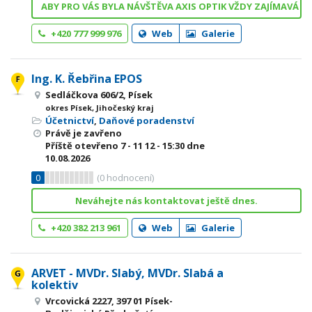
ABY PRO VÁS BYLA NÁVŠTĚVA AXIS OPTIK VŽDY ZAJÍMAVÁ
+420 777 999 976
Web
Galerie
Ing. K. Řebřina EPOS
Sedláčkova 606/2, Písek
okres Písek, Jihočeský kraj
Účetnictví
,
Daňové poradenství
Právě je zavřeno
Příště otevřeno
7 - 11
12 - 15:30
dne
10.08.2026
0
(
0
hodnocení)
Neváhejte nás kontaktovat ještě dnes.
+420 382 213 961
Web
Galerie
ARVET - MVDr. Slabý, MVDr. Slabá a
kolektiv
Vrcovická 2227, 397 01 Písek-