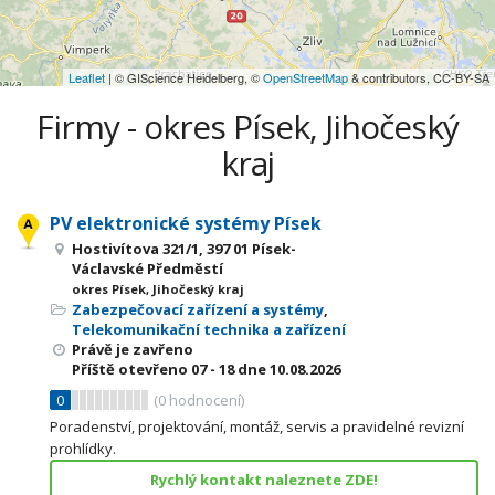
Leaflet
| © GIScience Heidelberg, ©
OpenStreetMap
& contributors, CC-BY-SA
Firmy - okres Písek, Jihočeský
kraj
PV elektronické systémy Písek
Hostivítova 321/1, 397 01 Písek-
Václavské Předměstí
okres Písek, Jihočeský kraj
Zabezpečovací zařízení a systémy
,
Telekomunikační technika a zařízení
Právě je zavřeno
Příště otevřeno
07 - 18
dne 10.08.2026
0
(
0
hodnocení)
Poradenství, projektování, montáž, servis a pravidelné revizní
prohlídky.
Rychlý kontakt naleznete ZDE!