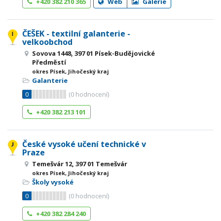
+420 382 210 365
Web
Galerie
ČEŠEK - textilní galanterie -
velkoobchod
Sovova 1448, 397 01 Písek-Budějovické
Předměstí
okres Písek, Jihočeský kraj
Galanterie
0
(
0
hodnocení)
+420 382 213 101
České vysoké učení technické v
Praze
Temešvár 12, 397 01 Temešvár
okres Písek, Jihočeský kraj
Školy vysoké
0
(
0
hodnocení)
+420 382 284 240