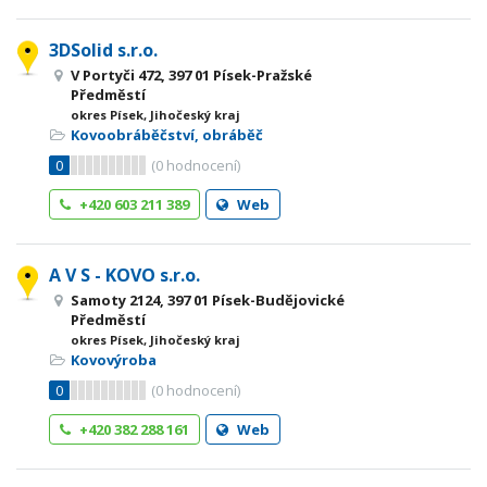
3DSolid s.r.o.
V Portyči 472, 397 01 Písek-Pražské
Předměstí
okres Písek, Jihočeský kraj
Kovoobráběčství, obráběč
0
(
0
hodnocení)
+420 603 211 389
Web
A V S - KOVO s.r.o.
Samoty 2124, 397 01 Písek-Budějovické
Předměstí
okres Písek, Jihočeský kraj
Kovovýroba
0
(
0
hodnocení)
+420 382 288 161
Web