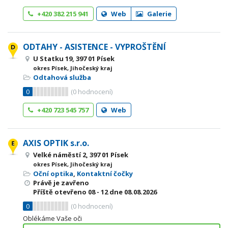
+420 382 215 941
Web
Galerie
ODTAHY - ASISTENCE - VYPROŠTĚNÍ
U Statku 19, 397 01 Písek
okres Písek, Jihočeský kraj
Odtahová služba
0
(
0
hodnocení)
+420 723 545 757
Web
AXIS OPTIK s.r.o.
Velké náměstí 2, 397 01 Písek
okres Písek, Jihočeský kraj
Oční optika
,
Kontaktní čočky
Právě je zavřeno
Příště otevřeno
08 - 12
dne 08.08.2026
0
(
0
hodnocení)
Oblékáme Vaše oči