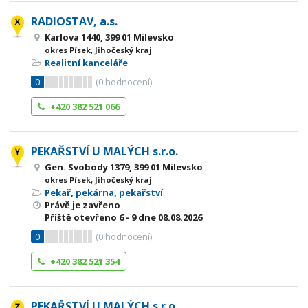
RADIOSTAV, a.s.
Karlova 1440, 399 01 Milevsko
okres Písek, Jihočeský kraj
Realitní kanceláře
0
(
0
hodnocení)
+420 382 521 066
PEKAŘSTVÍ U MALÝCH s.r.o.
Gen. Svobody 1379, 399 01 Milevsko
okres Písek, Jihočeský kraj
Pekař, pekárna, pekařství
Právě je zavřeno
Příště otevřeno
6 - 9
dne 08.08.2026
0
(
0
hodnocení)
+420 382 521 354
PEKAŘSTVÍ U MALÝCH s.r.o.