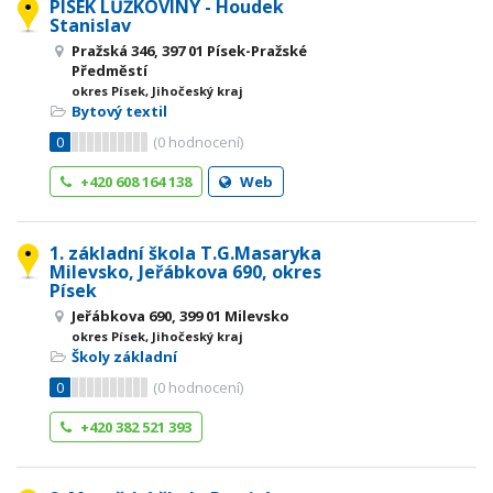
PÍSEK LŮŽKOVINY - Houdek
Stanislav
Pražská 346, 397 01 Písek-Pražské
Předměstí
okres Písek, Jihočeský kraj
Bytový textil
0
(
0
hodnocení)
+420 608 164 138
Web
1. základní škola T.G.Masaryka
Milevsko, Jeřábkova 690, okres
Písek
Jeřábkova 690, 399 01 Milevsko
okres Písek, Jihočeský kraj
Školy základní
0
(
0
hodnocení)
+420 382 521 393