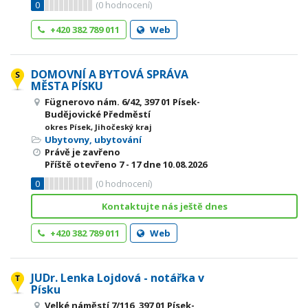
0
(
0
hodnocení)
+420 382 789 011
Web
DOMOVNÍ A BYTOVÁ SPRÁVA
MĚSTA PÍSKU
Fügnerovo nám. 6/42, 397 01 Písek-
Budějovické Předměstí
okres Písek, Jihočeský kraj
Ubytovny, ubytování
Právě je zavřeno
Příště otevřeno
7 - 17
dne 10.08.2026
0
(
0
hodnocení)
Kontaktujte nás ještě dnes
+420 382 789 011
Web
JUDr. Lenka Lojdová - notářka v
Písku
Velké náměstí 7/116, 397 01 Písek-