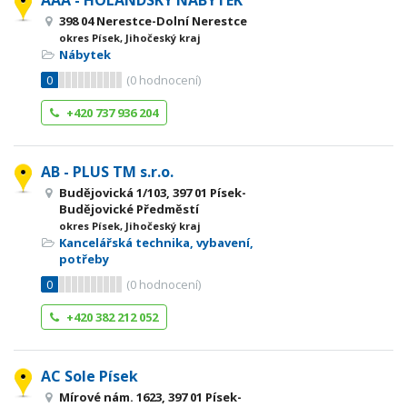
AAA - HOLANDSKÝ NÁBYTEK
398 04 Nerestce-Dolní Nerestce
okres Písek, Jihočeský kraj
Nábytek
0
(
0
hodnocení)
+420 737 936 204
AB - PLUS TM s.r.o.
Budějovická 1/103, 397 01 Písek-
Budějovické Předměstí
okres Písek, Jihočeský kraj
Kancelářská technika, vybavení,
potřeby
0
(
0
hodnocení)
+420 382 212 052
AC Sole Písek
Mírové nám. 1623, 397 01 Písek-