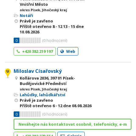
Vnitřní Město
okres Písek, Jihočeský kraj
Notáři
Právě je zavřeno
Příště otevřeno
8 - 12
13 - 15
dne
10.08.2026
0
(
0
hodnocení)
+420 382 219 197
Web
Miloslav Císařovský
Kollárova 2036, 397 01 Písek-
Budějovické Předměstí
okres Písek, Jihočeský kraj
Lahůdky, lahůdkářství
Právě je zavřeno
Příště otevřeno
6 - 12
dne 08.08.2026
0
(
0
hodnocení)
Neváhejte nás kontaktovat osobně, telefonicky, e-m