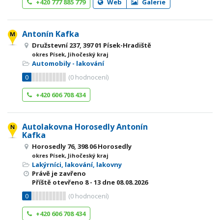
+420 777 885 779
Web
Galerie
Antonín Kafka
Družstevní 237, 397 01 Písek-Hradiště
okres Písek, Jihočeský kraj
Automobily - lakování
0
(
0
hodnocení)
+420 606 708 434
Autolakovna Horosedly Antonín
Kafka
Horosedly 76, 398 06 Horosedly
okres Písek, Jihočeský kraj
Lakýrníci, lakování, lakovny
Právě je zavřeno
Příště otevřeno
8 - 13
dne 08.08.2026
0
(
0
hodnocení)
+420 606 708 434