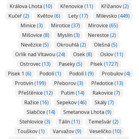
Králova Lhota
(10)
Křenovice
(11)
Křižanov
(2)
Kučeř
(2)
Květov
(6)
Lety
(17)
Milevsko
(449)
Minice
(3)
Mirotice
(37)
Mirovice
(65)
Mišovice
(8)
Myslín
(3)
Nerestce
(2)
Nevězice
(5)
Okrouhlá
(2)
Olešná
(5)
Orlík nad Vltavou
(24)
Osek
(8)
Oslov
(11)
Ostrovec
(13)
Paseky
(5)
Písek
(1727)
Písek 1
(6)
Podolí
(1)
Podolí I
(9)
Probulov
(4)
Protivín
(199)
Přeborov
(3)
Předotice
(13)
Přeštěnice
(12)
Putim
(14)
Rakovice
(7)
Ražice
(16)
Sepekov
(46)
Skály
(7)
Slabčice
(14)
Smetanova Lhota
(9)
Stehlovice
(3)
Tálín
(11)
Temešvár
(2)
Touškov
(1)
Varvažov
(9)
Veselíčko
(10)