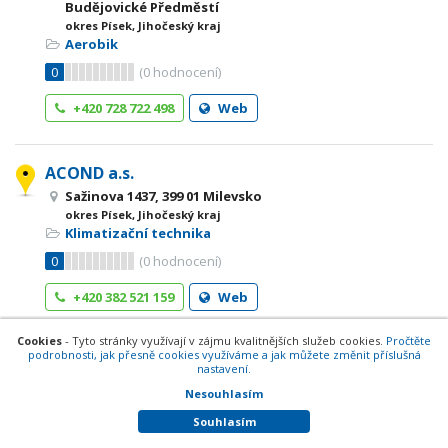
Budějovické Předměstí
okres Písek, Jihočeský kraj
Aerobik
0
(
0
hodnocení)
+420 728 722 498
Web
ACOND a.s.
Sažinova 1437, 399 01 Milevsko
okres Písek, Jihočeský kraj
Klimatizační technika
0
(
0
hodnocení)
+420 382 521 159
Web
Cookies
- Tyto stránky využívají v zájmu kvalitnějších služeb cookies.
Pročtěte
podrobnosti, jak přesně cookies využíváme a jak můžete změnit příslušná
Adéla Jahnová
nastavení.
J. A. Komenského 1128, 399 01 Milevsko
Nesouhlasím
okres Písek, Jihočeský kraj
Oděvy dámské
Souhlasím