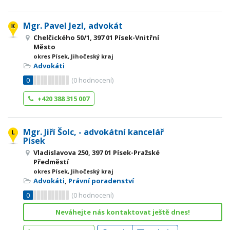
Mgr. Pavel Jezl, advokát
Chelčického 50/1, 397 01 Písek-Vnitřní
Město
okres Písek, Jihočeský kraj
Advokáti
0
(
0
hodnocení)
+420 388 315 007
Mgr. Jiří Šolc, - advokátní kancelář
Písek
Vladislavova 250, 397 01 Písek-Pražské
Předměstí
okres Písek, Jihočeský kraj
Advokáti
,
Právní poradenství
0
(
0
hodnocení)
Neváhejte nás kontaktovat ještě dnes!