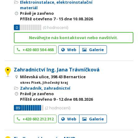
Elektroinstalace, elektroinstalační
materiál
Právě je zavřeno
Příště otevřeno
7 - 15
dne 10.08.2026
0
(
0
hodnocení)
Neváhejte nás kontaktovat nebo navštívit.
+420 603 504 468
Web
Galerie
Zahradnictví Ing. Jana Trávníčková
Milevská ulice, 398 43 Bernartice
okres Písek, Jihočeský kraj
Zahradník, zahradnictví
Právě je zavřeno
Příště otevřeno
9 - 12
dne 08.08.2026
89
(
2
hodnocení)
+420 602 212 312
Web
Galerie