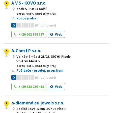
A V S - KOVO s.r.o.
Kožlí 5, 398 04 Kožlí
okres Písek, Jihočeský kraj
Kovovýroba
0
(
0
hodnocení)
+420 602 158 587
Web
A-Com LP s.r.o.
Velké náměstí 21/28, 397 01 Písek-
Vnitřní Město
okres Písek, Jihočeský kraj
Počítače - prodej, pronájem
0
(
0
hodnocení)
+420 382 219 458
Web
a-diamond.eu jewels s.r.o.
Sedláčkova 2/606, 397 01 Písek-