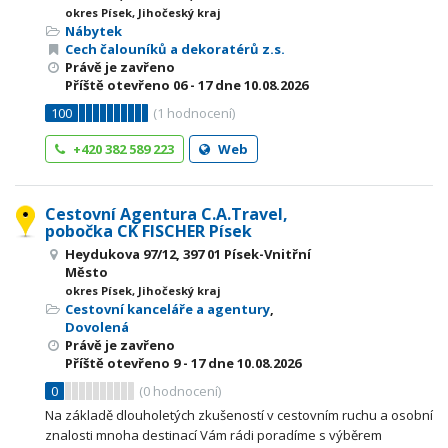
okres Písek, Jihočeský kraj
Nábytek
Cech čalouníků a dekoratérů z.s.
Právě je zavřeno
Příště otevřeno
06 - 17
dne 10.08.2026
100
(
1
hodnocení)
+420 382 589 223
Web
Cestovní Agentura C.A.Travel,
pobočka CK FISCHER Písek
Heydukova 97/12, 397 01 Písek-Vnitřní
Město
okres Písek, Jihočeský kraj
Cestovní kanceláře a agentury
,
Dovolená
Právě je zavřeno
Příště otevřeno
9 - 17
dne 10.08.2026
0
(
0
hodnocení)
Na základě dlouholetých zkušeností v cestovním ruchu a osobní
znalosti mnoha destinací Vám rádi poradíme s výběrem