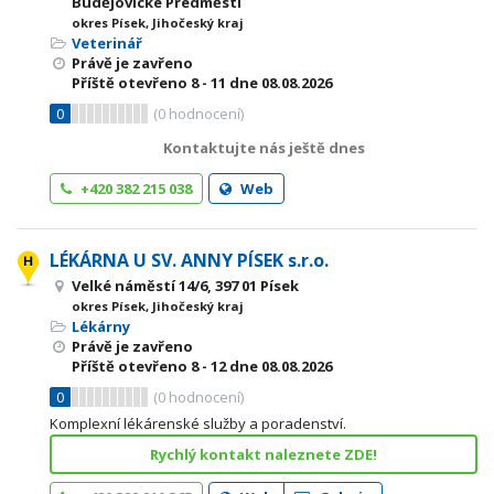
Budějovické Předměstí
okres Písek, Jihočeský kraj
Veterinář
Právě je zavřeno
Příště otevřeno
8 - 11
dne 08.08.2026
0
(
0
hodnocení)
Kontaktujte nás ještě dnes
+420 382 215 038
Web
LÉKÁRNA U SV. ANNY PÍSEK s.r.o.
Velké náměstí 14/6, 397 01 Písek
okres Písek, Jihočeský kraj
Lékárny
Právě je zavřeno
Příště otevřeno
8 - 12
dne 08.08.2026
0
(
0
hodnocení)
Komplexní lékárenské služby a poradenství.
Rychlý kontakt naleznete ZDE!