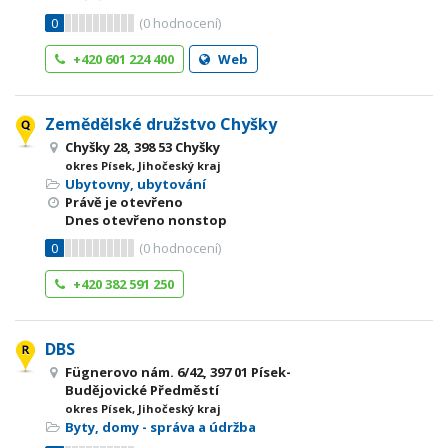
0
(
0
hodnocení)
+420 601 224 400
Web
Zemědělské družstvo Chyšky
Chyšky 28, 398 53 Chyšky
okres Písek, Jihočeský kraj
Ubytovny, ubytování
Právě je otevřeno
Dnes otevřeno nonstop
0
(
0
hodnocení)
+420 382 591 250
DBS
Fügnerovo nám. 6/42, 397 01 Písek-
Budějovické Předměstí
okres Písek, Jihočeský kraj
Byty, domy - správa a údržba