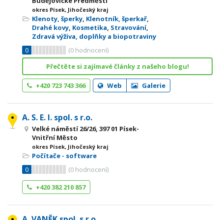
Budějovické Předměstí
okres Písek, Jihočeský kraj
Klenoty, šperky
,
Klenotník, šperkař
,
Drahé kovy
,
Kosmetika
,
Stravování
,
Zdravá výživa, doplňky a biopotraviny
0
(
0
hodnocení)
Přečtěte si zajímavé články z našeho blogu!
+420 723 743 366
Web
Galerie
A. S. E. I. spol. s r.o.
Velké náměstí 26/26, 397 01 Písek-
Vnitřní Město
okres Písek, Jihočeský kraj
Počítače - software
0
(
0
hodnocení)
+420 382 210 857
A. VANĚK spol. s r.o.